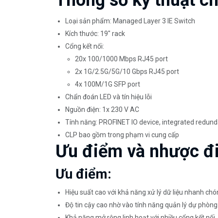
Thông số kỹ thuật chi
Loại sản phẩm: Managed Layer 3 IE Switch
Kích thước: 19" rack
Cổng kết nối:
20x 100/1000 Mbps RJ45 port
2x 1G/2.5G/5G/10 Gbps RJ45 port
4x 100M/1G SFP port
Chẩn đoán LED và tín hiệu lỗi
Nguồn điện: 1x 230 V AC
Tính năng: PROFINET IO device, integrated redu
CLP bao gồm trong phạm vi cung cấp
Ưu điểm và nhược đ
Ưu điểm:
Hiệu suất cao với khả năng xử lý dữ liệu nhanh chó
Độ tin cậy cao nhờ vào tính năng quản lý dự phòng 
Khả năng mở rộng linh hoạt với nhiều cổng kết nối.