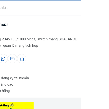
thích
-3AR3
p
 RJ45 100/1000 Mbps
,
switch mạng SCALANCE
ý
,
quản lý mạng tích hợp
 đăng ký tài khoản
càng cao
nh hãng