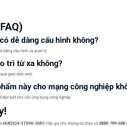
(FAQ)
ó dễ dàng cấu hình không?
ễ dàng cấu hình và quản lý.
ảo trì từ xa không?
g qua giao diện web.
n phẩm này cho mạng công nghiệp kh
 đặc biệt cho các ứng dụng công nghiệp.
y!
ới
6GK5534-3TR00-3AR3
. Hãy gọi cho chúng tôi theo số
0888-789-688
đ