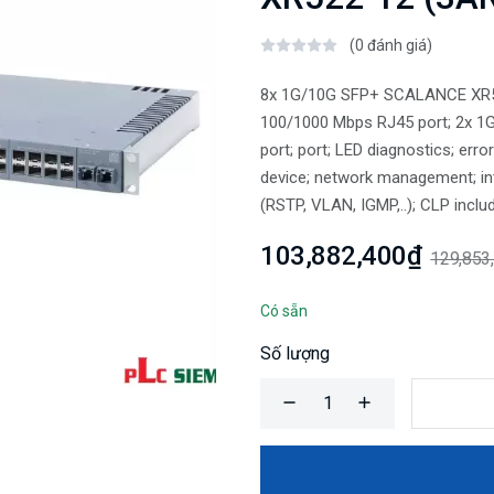
(0 đánh giá)
8x 1G/10G SFP+ SCALANCE XR522
100/1000 Mbps RJ45 port; 2x 1
port; port; LED diagnostics; err
device; network management; in
(RSTP, VLAN, IGMP,..); CLP incl
103,882,400₫
129,853
Có sẵn
Số lượng