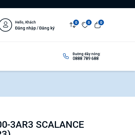
Hello, Khách
0
0
0
Đăng nhập / Đăng ký
Đường dây nóng:
0888 789 688
00-3AR3 SCALANCE
R3)