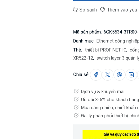
So sánh
Thêm vào yêu 
Mã sản phẩm:
6GK5534-3TR00
Danh mục:
Ethernet công nghiệ
Thẻ:
thiết bị PROFINET IO
,
cổng
XR522-12
,
switch layer 3 quản l
Chia sẻ:
Dịch vụ & khuyến mãi
Ưu đãi 3-5% cho khách hàng
Mua càng nhiều, chiết khấu 
Đại lý phân phối thiết bị chí