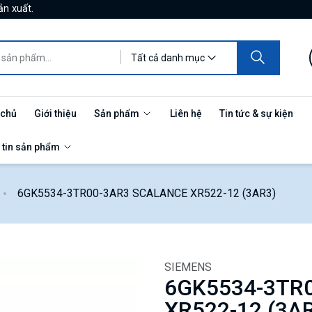
ản xuất.
Tất cả danh mục
 chủ
Giới thiệu
Sản phẩm
Liên hệ
Tin tức & sự kiện
 tin sản phẩm
6GK5534-3TR00-3AR3 SCALANCE XR522-12 (3AR3)
SIEMENS
6GK5534-3TR
XR522-12 (3A