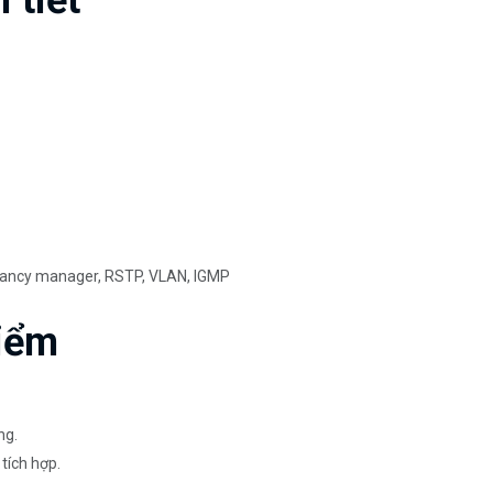
 tiết
ndancy manager, RSTP, VLAN, IGMP
iểm
ng.
tích hợp.