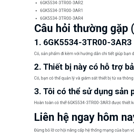
6GK5534-3TR00-3AR2
6GK5534-3TR00-3AR1
6GK5534-3TR00-3AR4
Câu hỏi thường gặp 
1. 6GK5534-3TR00-3AR3 c
Có, sản phẩm đi kèm với hướng dẫn chi tiết giúp bạn d
2. Thiết bị này có hỗ trợ b
Có, bạn có thể quản lý và giám sát thiết bị từ xa thôn
3. Tôi có thể sử dụng sả
Hoàn toàn có thể! 6GK5534-3TR00-3AR3 được thiết kế
Liên hệ ngay hôm na
Đừng bỏ lỡ cơ hội nâng cấp hệ thống mạng của bạn v