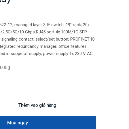
-12; managed layer 3 IE switch, 19" rack; 20x
G/2.5G/5G/10 Gbps RJ45 port 4x 100M/1G SFP
or signaling contact; select/set button; PROFINET IO
tegrated redundancy manager; office features
uded in scope of supply; power supply 1x 230 V AC;
,000₫
Thêm vào giỏ hàng
Mua ngay