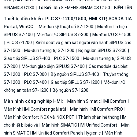
SINAMICS G130
Tủ Biến tần SIEMENS SINAMICS G150
BIẾN TẦN
Thiết bị điều khiển: PLC S7-1200/1500, HMI KTP, SCADA TIA
Portal, WinCC:
Mô-đun kỹ thuật số S7-1200
Mô-đun tín hiệu
SIPLUS S7-400
Mô-đun I/O SIPLUS S7-300
Mô-đun I/O S7-1500
PLC S7-1200
Kiểm soát và giám sát người vận hành SIPLUS cho
S7-1500
Mô-đun tương tự S7-1200
Bộ nguồn SIPLUS S7-300
Giao tiếp SIPLUS S7-400
PLC S7-1500
Mô-đun tương tự SIPLUS
S7-200
Mô-đun giao diện SIPLUS S7-400
Các module đặc biệt
S7-1200
PLC S7-300
Bộ nguồn SIPLUS S7-400
Truyền thông
S7-1200
PLC S7-400
Giao tiếp SIPLUS S7-1200
Mô-đun I/O
không an toàn S7-1200
Bộ nguồn S7-1200
Màn hình công nghiệp HMI:
Màn hình Simatic HMI Comfort
Màn hình HMI Comfort ngoài trời
Màn hình HMI Comfort PRO
Màn hình Comfort INOX và INOX PCT
Thành phần hệ thống HMI
cho thiết bị bảo vệ
Màn hình SIMATIC HMI Unified Comfort
Màn
hình SIMATIC HMI Unified Comfort Panels Hygienic
Màn hình