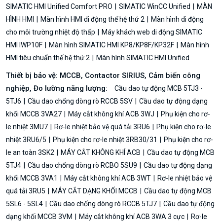
SIMATIC HMI Unified Comfort PRO
SIMATIC WinCC Unified
MÀN
HÌNH HMI
Màn hình HMI di động thế hệ thứ 2
Màn hình di động
cho môi trường nhiệt độ thấp
Máy khách web di động SIMATIC
HMI IWP10F
Màn hình SIMATIC HMI KP8/KP8F/KP32F
Màn hình
HMI tiêu chuẩn thế hệ thứ 2
Màn hình SIMATIC HMI Unified
Thiết bị bảo vệ: MCCB, Contactor SIRIUS, Cảm biến công
nghiệp, Đo lường năng lượng:
Cầu dao tự động MCB 5TJ3 -
5TJ6
Cầu dao chống dòng rò RCCB 5SV
Cầu dao tự động dạng
khối MCCB 3VA27
Máy cắt không khí ACB 3WJ
Phụ kiện cho rơ-
le nhiệt 3MU7
Rơ-le nhiệt bảo vệ quá tải 3RU6
Phụ kiện cho rơ-le
nhiệt 3RU6/5
Phụ kiện cho rơ-le nhiệt 3RB30/31
Phụ kiện cho rơ-
le an toàn 3SK2
MÁY CẮT KHÔNG KHÍ ACB
Cầu dao tự động MCB
5TJ4
Cầu dao chống dòng rò RCBO 5SU9
Cầu dao tự động dạng
khối MCCB 3VA1
Máy cắt không khí ACB 3WT
Rơ-le nhiệt bảo vệ
quá tải 3RU5
MÁY CẮT DẠNG KHỐI MCCB
Cầu dao tự động MCB
5SL6 - 5SL4
Cầu dao chống dòng rò RCCB 5TJ7
Cầu dao tự động
dạng khối MCCB 3VM
Máy cắt không khí ACB 3WA 3 cực
Rơ-le