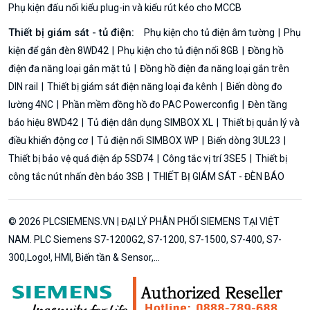
Phụ kiện đấu nối kiểu plug-in và kiểu rút kéo cho MCCB
Thiết bị giám sát - tủ điện:
Phụ kiện cho tủ điện âm tường
Phụ
kiện để gắn đèn 8WD42
Phụ kiện cho tủ điện nổi 8GB
Đồng hồ
điện đa năng loại gắn mặt tủ
Đồng hồ điện đa năng loại gắn trên
DIN rail
Thiết bị giám sát điện năng loại đa kênh
Biến dòng đo
lường 4NC
Phần mềm đồng hồ đo PAC Powerconfig
Đèn tầng
báo hiệu 8WD42
Tủ điện dân dụng SIMBOX XL
Thiết bị quản lý và
điều khiển động cơ
Tủ điện nổi SIMBOX WP
Biến dòng 3UL23
Thiết bị bảo vệ quá điện áp 5SD74
Công tắc vị trí 3SE5
Thiết bị
công tắc nút nhấn đèn báo 3SB
THIẾT BỊ GIÁM SÁT - ĐÈN BÁO
© 2026 PLCSIEMENS.VN | ĐẠI LÝ PHÂN PHỐI SIEMENS TẠI VIỆT
NAM. PLC Siemens S7-1200G2, S7-1200, S7-1500, S7-400, S7-
300,Logo!, HMI, Biến tần & Sensor,...