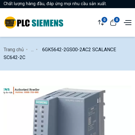
Chất lượng hàng đầu, đáp ứng mọi nhu cầu sản xuất.
0
0
Trang chủ
...
6GK5642-2GS00-2AC2 SCALANCE
SC642-2C