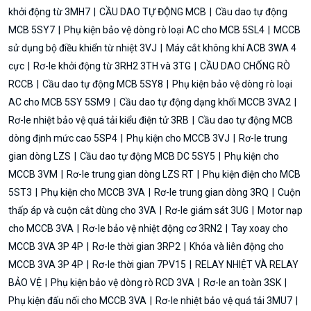
khởi động từ 3MH7
CẦU DAO TỰ ĐỘNG MCB
Cầu dao tự động
MCB 5SY7
Phụ kiện bảo vệ dòng rò loại AC cho MCB 5SL4
MCCB
sử dụng bộ điều khiển từ nhiệt 3VJ
Máy cắt không khí ACB 3WA 4
cực
Rơ-le khởi động từ 3RH2 3TH và 3TG
CẦU DAO CHỐNG RÒ
RCCB
Cầu dao tự động MCB 5SY8
Phụ kiện bảo vệ dòng rò loại
AC cho MCB 5SY 5SM9
Cầu dao tự động dạng khối MCCB 3VA2
Rơ-le nhiệt bảo vệ quá tải kiểu điện tử 3RB
Cầu dao tự động MCB
dòng định mức cao 5SP4
Phụ kiện cho MCCB 3VJ
Rơ-le trung
gian dòng LZS
Cầu dao tự động MCB DC 5SY5
Phụ kiện cho
MCCB 3VM
Rơ-le trung gian dòng LZS RT
Phụ kiện điện cho MCB
5ST3
Phụ kiện cho MCCB 3VA
Rơ-le trung gian dòng 3RQ
Cuộn
thấp áp và cuộn cắt dùng cho 3VA
Rơ-le giám sát 3UG
Motor nạp
cho MCCB 3VA
Rơ-le bảo vệ nhiệt động cơ 3RN2
Tay xoay cho
MCCB 3VA 3P 4P
Rơ-le thời gian 3RP2
Khóa và liên động cho
MCCB 3VA 3P 4P
Rơ-le thời gian 7PV15
RELAY NHIỆT VÀ RELAY
BẢO VỆ
Phụ kiện bảo vệ dòng rò RCD 3VA
Rơ-le an toàn 3SK
Phụ kiện đấu nối cho MCCB 3VA
Rơ-le nhiệt bảo vệ quá tải 3MU7