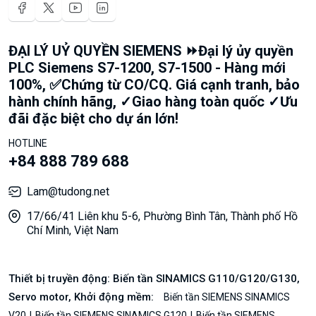
ĐẠI LÝ UỶ QUYỀN SIEMENS ⏩Đại lý ủy quyền
PLC Siemens S7-1200, S7-1500 - Hàng mới
100%, ✅Chứng từ CO/CQ. Giá cạnh tranh, bảo
hành chính hãng, ✓Giao hàng toàn quốc ✓Ưu
đãi đặc biệt cho dự án lớn!
HOTLINE
+84 888 789 688
Lam@tudong.net
17/66/41 Liên khu 5-6, Phường Bình Tân, Thành phố Hồ
Chí Minh, Việt Nam
Thiết bị truyền động: Biến tần SINAMICS G110/G120/G130,
Servo motor, Khởi động mềm:
Biến tần SIEMENS SINAMICS
V20
Biến tần SIEMENS SINAMICS G120
Biến tần SIEMENS