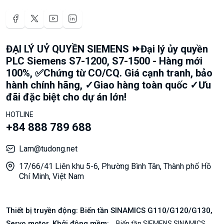
ĐẠI LÝ UỶ QUYỀN SIEMENS ⏩Đại lý ủy quyền
PLC Siemens S7-1200, S7-1500 - Hàng mới
100%, ✅Chứng từ CO/CQ. Giá cạnh tranh, bảo
hành chính hãng, ✓Giao hàng toàn quốc ✓Ưu
đãi đặc biệt cho dự án lớn!
HOTLINE
+84 888 789 688
Lam@tudong.net
17/66/41 Liên khu 5-6, Phường Bình Tân, Thành phố Hồ
Chí Minh, Việt Nam
Thiết bị truyền động: Biến tần SINAMICS G110/G120/G130,
Servo motor, Khởi động mềm:
Biến tần SIEMENS SINAMICS