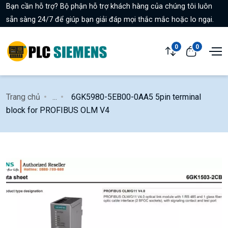
Bạn cần hỗ trợ? Bộ phận hỗ trợ khách hàng của chúng tôi luôn
sẵn sàng 24/7 để giúp bạn giải đáp mọi thắc mắc hoặc lo ngại.
0
0
Trang chủ
...
6GK5980-5EB00-0AA5 5pin terminal
block for PROFIBUS OLM V4