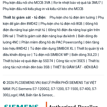
Phụ kiện đấu nối cho MCCB 3VA
Rơ-le nhiệt bảo vệ quá tải 3MU7
Phụ kiện đấu nối kiểu plug-in và kiểu rút kéo cho MCCB
Thiết bị giám sát - tủ điện:
Phụ kiện cho tủ điện âm tường
Phụ
kiện để gắn đèn 8WD42
Phụ kiện cho tủ điện nổi 8GB
Đồng hồ
điện đa năng loại gắn mặt tủ
Đồng hồ điện đa năng loại gắn trên
DIN rail
Thiết bị giám sát điện năng loại đa kênh
Biến dòng đo
lường 4NC
Phần mềm đồng hồ đo PAC Powerconfig
Đèn tầng
báo hiệu 8WD42
Tủ điện dân dụng SIMBOX XL
Thiết bị quản lý và
điều khiển động cơ
Tủ điện nổi SIMBOX WP
Biến dòng 3UL23
Thiết bị bảo vệ quá điện áp 5SD74
Công tắc vị trí 3SE5
Thiết bị
công tắc nút nhấn đèn báo 3SB
THIẾT BỊ GIÁM SÁT - ĐÈN BÁO
© 2026 PLCSIEMENS.VN | ĐẠI LÝ PHÂN PHỐI SIEMENS TẠI VIỆT
NAM. PLC Siemens S7-1200G2, S7-1200, S7-1500, S7-400, S7-
300,Logo!, HMI, Biến tần & Sensor,...