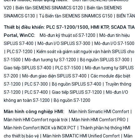
V20
Biến tần SIEMENS SINAMICS G120
Biến tần SIEMENS
SINAMICS G130
Tủ Biến tần SIEMENS SINAMICS G150
BIẾN TẦN
Thiết bị điều khiển: PLC S7-1200/1500, HMI KTP, SCADA TIA
Portal, WinCC:
Mô-đun kỹ thuật số S7-1200
Mô-đun tín hiệu
SIPLUS S7-400
Mô-đun I/O SIPLUS S7-300
Mô-đun I/O S7-1500
PLC S7-1200
Kiểm soát và giám sát người vận hành SIPLUS cho
S7-1500
Mô-đun tương tự S7-1200
Bộ nguồn SIPLUS S7-300
Giao tiếp SIPLUS S7-400
PLC S7-1500
Mô-đun tương tự SIPLUS
S7-200
Mô-đun giao diện SIPLUS S7-400
Các module đặc biệt
S7-1200
PLC S7-300
Bộ nguồn SIPLUS S7-400
Truyền thông
S7-1200
PLC S7-400
Giao tiếp SIPLUS S7-1200
Mô-đun I/O
không an toàn S7-1200
Bộ nguồn S7-1200
Màn hình công nghiệp HMI:
Màn hình Simatic HMI Comfort
Màn hình HMI Comfort ngoài trời
Màn hình HMI Comfort PRO
Màn hình Comfort INOX và INOX PCT
Thành phần hệ thống HMI
cho thiết bị bảo vệ
Màn hình SIMATIC HMI Unified Comfort
Màn