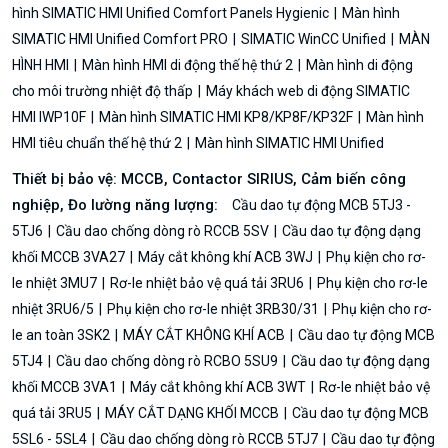
hình SIMATIC HMI Unified Comfort Panels Hygienic
Màn hình
SIMATIC HMI Unified Comfort PRO
SIMATIC WinCC Unified
MÀN
HÌNH HMI
Màn hình HMI di động thế hệ thứ 2
Màn hình di động
cho môi trường nhiệt độ thấp
Máy khách web di động SIMATIC
HMI IWP10F
Màn hình SIMATIC HMI KP8/KP8F/KP32F
Màn hình
HMI tiêu chuẩn thế hệ thứ 2
Màn hình SIMATIC HMI Unified
Thiết bị bảo vệ: MCCB, Contactor SIRIUS, Cảm biến công
nghiệp, Đo lường năng lượng:
Cầu dao tự động MCB 5TJ3 -
5TJ6
Cầu dao chống dòng rò RCCB 5SV
Cầu dao tự động dạng
khối MCCB 3VA27
Máy cắt không khí ACB 3WJ
Phụ kiện cho rơ-
le nhiệt 3MU7
Rơ-le nhiệt bảo vệ quá tải 3RU6
Phụ kiện cho rơ-le
nhiệt 3RU6/5
Phụ kiện cho rơ-le nhiệt 3RB30/31
Phụ kiện cho rơ-
le an toàn 3SK2
MÁY CẮT KHÔNG KHÍ ACB
Cầu dao tự động MCB
5TJ4
Cầu dao chống dòng rò RCBO 5SU9
Cầu dao tự động dạng
khối MCCB 3VA1
Máy cắt không khí ACB 3WT
Rơ-le nhiệt bảo vệ
quá tải 3RU5
MÁY CẮT DẠNG KHỐI MCCB
Cầu dao tự động MCB
5SL6 - 5SL4
Cầu dao chống dòng rò RCCB 5TJ7
Cầu dao tự động