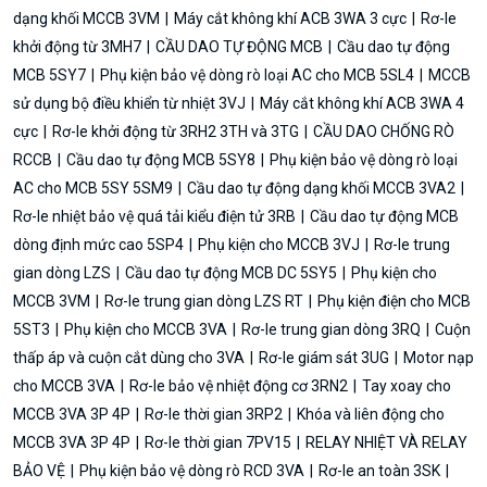
dạng khối MCCB 3VM
Máy cắt không khí ACB 3WA 3 cực
Rơ-le
khởi động từ 3MH7
CẦU DAO TỰ ĐỘNG MCB
Cầu dao tự động
MCB 5SY7
Phụ kiện bảo vệ dòng rò loại AC cho MCB 5SL4
MCCB
sử dụng bộ điều khiển từ nhiệt 3VJ
Máy cắt không khí ACB 3WA 4
cực
Rơ-le khởi động từ 3RH2 3TH và 3TG
CẦU DAO CHỐNG RÒ
RCCB
Cầu dao tự động MCB 5SY8
Phụ kiện bảo vệ dòng rò loại
AC cho MCB 5SY 5SM9
Cầu dao tự động dạng khối MCCB 3VA2
Rơ-le nhiệt bảo vệ quá tải kiểu điện tử 3RB
Cầu dao tự động MCB
dòng định mức cao 5SP4
Phụ kiện cho MCCB 3VJ
Rơ-le trung
gian dòng LZS
Cầu dao tự động MCB DC 5SY5
Phụ kiện cho
MCCB 3VM
Rơ-le trung gian dòng LZS RT
Phụ kiện điện cho MCB
5ST3
Phụ kiện cho MCCB 3VA
Rơ-le trung gian dòng 3RQ
Cuộn
thấp áp và cuộn cắt dùng cho 3VA
Rơ-le giám sát 3UG
Motor nạp
cho MCCB 3VA
Rơ-le bảo vệ nhiệt động cơ 3RN2
Tay xoay cho
MCCB 3VA 3P 4P
Rơ-le thời gian 3RP2
Khóa và liên động cho
MCCB 3VA 3P 4P
Rơ-le thời gian 7PV15
RELAY NHIỆT VÀ RELAY
BẢO VỆ
Phụ kiện bảo vệ dòng rò RCD 3VA
Rơ-le an toàn 3SK