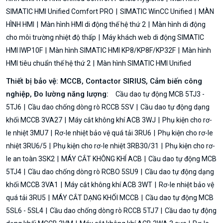
SIMATIC HMI Unified Comfort PRO
SIMATIC WinCC Unified
MÀN
HÌNH HMI
Màn hình HMI di động thế hệ thứ 2
Màn hình di động
cho môi trường nhiệt độ thấp
Máy khách web di động SIMATIC
HMI IWP10F
Màn hình SIMATIC HMI KP8/KP8F/KP32F
Màn hình
HMI tiêu chuẩn thế hệ thứ 2
Màn hình SIMATIC HMI Unified
Thiết bị bảo vệ: MCCB, Contactor SIRIUS, Cảm biến công
nghiệp, Đo lường năng lượng:
Cầu dao tự động MCB 5TJ3 -
5TJ6
Cầu dao chống dòng rò RCCB 5SV
Cầu dao tự động dạng
khối MCCB 3VA27
Máy cắt không khí ACB 3WJ
Phụ kiện cho rơ-
le nhiệt 3MU7
Rơ-le nhiệt bảo vệ quá tải 3RU6
Phụ kiện cho rơ-le
nhiệt 3RU6/5
Phụ kiện cho rơ-le nhiệt 3RB30/31
Phụ kiện cho rơ-
le an toàn 3SK2
MÁY CẮT KHÔNG KHÍ ACB
Cầu dao tự động MCB
5TJ4
Cầu dao chống dòng rò RCBO 5SU9
Cầu dao tự động dạng
khối MCCB 3VA1
Máy cắt không khí ACB 3WT
Rơ-le nhiệt bảo vệ
quá tải 3RU5
MÁY CẮT DẠNG KHỐI MCCB
Cầu dao tự động MCB
5SL6 - 5SL4
Cầu dao chống dòng rò RCCB 5TJ7
Cầu dao tự động