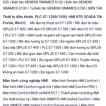
V20
Biến tần SIEMENS SINAMICS G120
Biến tần SIEMENS
SINAMICS G130
Tủ Biến tần SIEMENS SINAMICS G150
BIẾN TẦN
Thiết bị điều khiển: PLC S7-1200/1500, HMI KTP, SCADA TIA
Portal, WinCC:
Mô-đun kỹ thuật số S7-1200
Mô-đun tín hiệu
SIPLUS S7-400
Mô-đun I/O SIPLUS S7-300
Mô-đun I/O S7-1500
PLC S7-1200
Kiểm soát và giám sát người vận hành SIPLUS cho
S7-1500
Mô-đun tương tự S7-1200
Bộ nguồn SIPLUS S7-300
Giao tiếp SIPLUS S7-400
PLC S7-1500
Mô-đun tương tự SIPLUS
S7-200
Mô-đun giao diện SIPLUS S7-400
Các module đặc biệt
S7-1200
PLC S7-300
Bộ nguồn SIPLUS S7-400
Truyền thông
S7-1200
PLC S7-400
Giao tiếp SIPLUS S7-1200
Mô-đun I/O
không an toàn S7-1200
Bộ nguồn S7-1200
Màn hình công nghiệp HMI:
Màn hình Simatic HMI Comfort
Màn hình HMI Comfort ngoài trời
Màn hình HMI Comfort PRO
Màn hình Comfort INOX và INOX PCT
Thành phần hệ thống HMI
cho thiết bị bảo vệ
Màn hình SIMATIC HMI Unified Comfort
Màn
hình SIMATIC HMI Unified Comfort Panels Hygienic
Màn hình