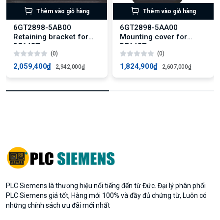
Thêm vào giỏ hàng
Thêm vào giỏ hàng
6GT2898-5AB00
6GT2898-5AA00
Retaining bracket for
Mounting cover for
RF645T
RF645T
(0)
(0)
2,059,400₫
1,824,900₫
2,942,000₫
2,607,000₫
PLC Siemens là thương hiệu nổi tiếng đến từ Đức. Đại lý phân phối
PLC Siemens giá tốt, Hàng mới 100% và đầy đủ chứng từ, Luôn có
những chính sách ưu đãi mới nhất