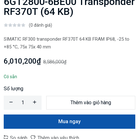
6GT2800-6BE00 Transponder
RF370T (64 KB)
(0 đánh giá)
SIMATIC RF300 transponder RF370T 64 KB FRAM IP68, -25 to
+85 °C, 75x 75x 40 mm
6,010,200₫
8,586,000₫
Có sẵn
Số lượng
Thêm vào giỏ hàng
Mua ngay
So sánh
Thêm vào yêu thích