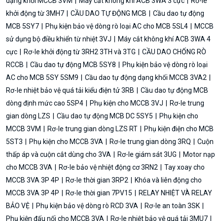
dạng khối MCCB 3VM
Máy cắt không khí ACB 3WA 3 cực
Rơ-le
khởi động từ 3MH7
CẦU DAO TỰ ĐỘNG MCB
Cầu dao tự động
MCB 5SY7
Phụ kiện bảo vệ dòng rò loại AC cho MCB 5SL4
MCCB
sử dụng bộ điều khiển từ nhiệt 3VJ
Máy cắt không khí ACB 3WA 4
cực
Rơ-le khởi động từ 3RH2 3TH và 3TG
CẦU DAO CHỐNG RÒ
RCCB
Cầu dao tự động MCB 5SY8
Phụ kiện bảo vệ dòng rò loại
AC cho MCB 5SY 5SM9
Cầu dao tự động dạng khối MCCB 3VA2
Rơ-le nhiệt bảo vệ quá tải kiểu điện tử 3RB
Cầu dao tự động MCB
dòng định mức cao 5SP4
Phụ kiện cho MCCB 3VJ
Rơ-le trung
gian dòng LZS
Cầu dao tự động MCB DC 5SY5
Phụ kiện cho
MCCB 3VM
Rơ-le trung gian dòng LZS RT
Phụ kiện điện cho MCB
5ST3
Phụ kiện cho MCCB 3VA
Rơ-le trung gian dòng 3RQ
Cuộn
thấp áp và cuộn cắt dùng cho 3VA
Rơ-le giám sát 3UG
Motor nạp
cho MCCB 3VA
Rơ-le bảo vệ nhiệt động cơ 3RN2
Tay xoay cho
MCCB 3VA 3P 4P
Rơ-le thời gian 3RP2
Khóa và liên động cho
MCCB 3VA 3P 4P
Rơ-le thời gian 7PV15
RELAY NHIỆT VÀ RELAY
BẢO VỆ
Phụ kiện bảo vệ dòng rò RCD 3VA
Rơ-le an toàn 3SK
Phụ kiện đấu nối cho MCCB 3VA
Rơ-le nhiệt bảo vệ quá tải 3MU7