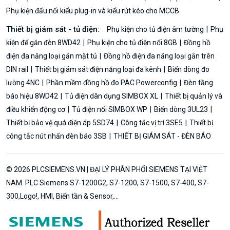
Phụ kiện đấu nối kiểu plug-in và kiểu rút kéo cho MCCB
Thiết bị giám sát - tủ điện:
Phụ kiện cho tủ điện âm tường
Phụ
kiện để gắn đèn 8WD42
Phụ kiện cho tủ điện nổi 8GB
Đồng hồ
điện đa năng loại gắn mặt tủ
Đồng hồ điện đa năng loại gắn trên
DIN rail
Thiết bị giám sát điện năng loại đa kênh
Biến dòng đo
lường 4NC
Phần mềm đồng hồ đo PAC Powerconfig
Đèn tầng
báo hiệu 8WD42
Tủ điện dân dụng SIMBOX XL
Thiết bị quản lý và
điều khiển động cơ
Tủ điện nổi SIMBOX WP
Biến dòng 3UL23
Thiết bị bảo vệ quá điện áp 5SD74
Công tắc vị trí 3SE5
Thiết bị
công tắc nút nhấn đèn báo 3SB
THIẾT BỊ GIÁM SÁT - ĐÈN BÁO
© 2026 PLCSIEMENS.VN | ĐẠI LÝ PHÂN PHỐI SIEMENS TẠI VIỆT
NAM. PLC Siemens S7-1200G2, S7-1200, S7-1500, S7-400, S7-
300,Logo!, HMI, Biến tần & Sensor,...