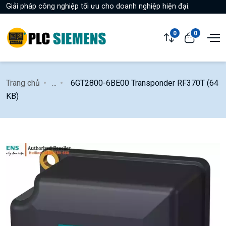
Giải pháp công nghiệp tối ưu cho doanh nghiệp hiện đại.
0
0
Trang chủ
...
6GT2800-6BE00 Transponder RF370T (64
KB)