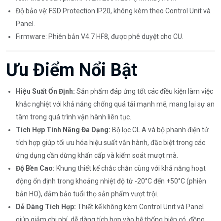
Độ bảo vệ: FSD Protection IP20, không kèm theo Control Unit và
Panel.
Firmware: Phiên bản V4.7 HF8, được phê duyệt cho CU.
Ưu Điểm Nổi Bật
Hiệu Suất Ổn Định:
Sản phẩm đáp ứng tốt các điều kiện làm việc
khắc nghiệt với khả năng chống quá tải mạnh mẽ, mang lại sự an
tâm trong quá trình vận hành liên tục.
Tích Hợp Tính Năng Đa Dạng:
Bộ lọc CL.A và bộ phanh điện tử
tích hợp giúp tối ưu hóa hiệu suất vận hành, đặc biệt trong các
ứng dụng cần dừng khẩn cấp và kiểm soát mượt mà.
Độ Bền Cao:
Khung thiết kế chắc chắn cùng với khả năng hoạt
động ổn định trong khoảng nhiệt độ từ -20°C đến +50°C (phiên
bản HO), đảm bảo tuổi thọ sản phẩm vượt trội.
Dễ Dàng Tích Hợp:
Thiết kế không kèm Control Unit và Panel
giúp giảm chi phí, dễ dàng tích hợp vào hệ thống hiện có, đồng