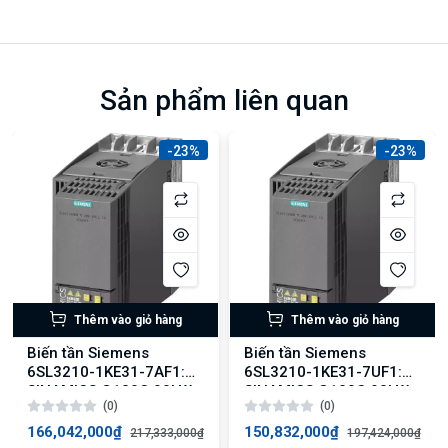
Sản phẩm liên quan
-23%
-23%
Thêm vào giỏ hàng
Thêm vào giỏ hàng
Biến tần Siemens
Biến tần Siemens
6SL3210-1KE31-7AF1:
6SL3210-1KE31-7UF1:
SINAMICS G120C 90kW,
SINAMICS G120C 90kW
(0)
(0)
150% Overload,
với Tải Quá Tải 150%
PROFINET
166,042,000₫
150,832,000₫
217,333,000₫
197,424,000₫