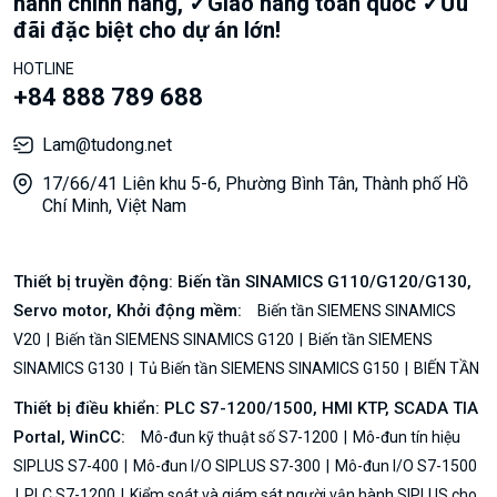
hành chính hãng, ✓Giao hàng toàn quốc ✓Ưu
đãi đặc biệt cho dự án lớn!
HOTLINE
+84 888 789 688
Lam@tudong.net
17/66/41 Liên khu 5-6, Phường Bình Tân, Thành phố Hồ
Chí Minh, Việt Nam
Thiết bị truyền động: Biến tần SINAMICS G110/G120/G130,
Servo motor, Khởi động mềm:
Biến tần SIEMENS SINAMICS
V20
Biến tần SIEMENS SINAMICS G120
Biến tần SIEMENS
SINAMICS G130
Tủ Biến tần SIEMENS SINAMICS G150
BIẾN TẦN
Thiết bị điều khiển: PLC S7-1200/1500, HMI KTP, SCADA TIA
Portal, WinCC:
Mô-đun kỹ thuật số S7-1200
Mô-đun tín hiệu
SIPLUS S7-400
Mô-đun I/O SIPLUS S7-300
Mô-đun I/O S7-1500
PLC S7-1200
Kiểm soát và giám sát người vận hành SIPLUS cho