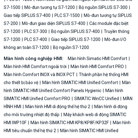
S7-1500
Mô-đun tương tự S7-1200
Bộ nguồn SIPLUS S7-300
Giao tiếp SIPLUS S7-400
PLC S7-1500
Mô-đun tương tự SIPLUS
S7-200
Mô-đun giao diện SIPLUS S7-400
Các module đặc biệt
S7-1200
PLC S7-300
Bộ nguồn SIPLUS S7-400
Truyền thông
S7-1200
PLC S7-400
Giao tiếp SIPLUS S7-1200
Mô-đun I/O
không an toàn S7-1200
Bộ nguồn S7-1200
Màn hình công nghiệp HMI:
Màn hình Simatic HMI Comfort
Màn hình HMI Comfort ngoài trời
Màn hình HMI Comfort PRO
Màn hình Comfort INOX và INOX PCT
Thành phần hệ thống HMI
cho thiết bị bảo vệ
Màn hình SIMATIC HMI Unified Comfort
Màn
hình SIMATIC HMI Unified Comfort Panels Hygienic
Màn hình
SIMATIC HMI Unified Comfort PRO
SIMATIC WinCC Unified
MÀN
HÌNH HMI
Màn hình HMI di động thế hệ thứ 2
Màn hình di động
cho môi trường nhiệt độ thấp
Máy khách web di động SIMATIC
HMI IWP10F
Màn hình SIMATIC HMI KP8/KP8F/KP32F
Màn hình
HMI tiêu chuẩn thế hệ thứ 2
Màn hình SIMATIC HMI Unified