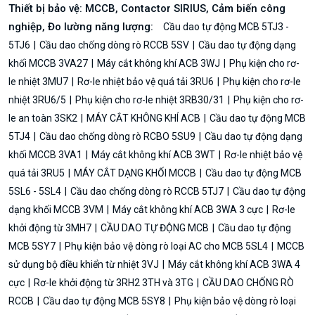
Thiết bị bảo vệ: MCCB, Contactor SIRIUS, Cảm biến công
nghiệp, Đo lường năng lượng:
Cầu dao tự động MCB 5TJ3 -
5TJ6
Cầu dao chống dòng rò RCCB 5SV
Cầu dao tự động dạng
khối MCCB 3VA27
Máy cắt không khí ACB 3WJ
Phụ kiện cho rơ-
le nhiệt 3MU7
Rơ-le nhiệt bảo vệ quá tải 3RU6
Phụ kiện cho rơ-le
nhiệt 3RU6/5
Phụ kiện cho rơ-le nhiệt 3RB30/31
Phụ kiện cho rơ-
le an toàn 3SK2
MÁY CẮT KHÔNG KHÍ ACB
Cầu dao tự động MCB
5TJ4
Cầu dao chống dòng rò RCBO 5SU9
Cầu dao tự động dạng
khối MCCB 3VA1
Máy cắt không khí ACB 3WT
Rơ-le nhiệt bảo vệ
quá tải 3RU5
MÁY CẮT DẠNG KHỐI MCCB
Cầu dao tự động MCB
5SL6 - 5SL4
Cầu dao chống dòng rò RCCB 5TJ7
Cầu dao tự động
dạng khối MCCB 3VM
Máy cắt không khí ACB 3WA 3 cực
Rơ-le
khởi động từ 3MH7
CẦU DAO TỰ ĐỘNG MCB
Cầu dao tự động
MCB 5SY7
Phụ kiện bảo vệ dòng rò loại AC cho MCB 5SL4
MCCB
sử dụng bộ điều khiển từ nhiệt 3VJ
Máy cắt không khí ACB 3WA 4
cực
Rơ-le khởi động từ 3RH2 3TH và 3TG
CẦU DAO CHỐNG RÒ
RCCB
Cầu dao tự động MCB 5SY8
Phụ kiện bảo vệ dòng rò loại