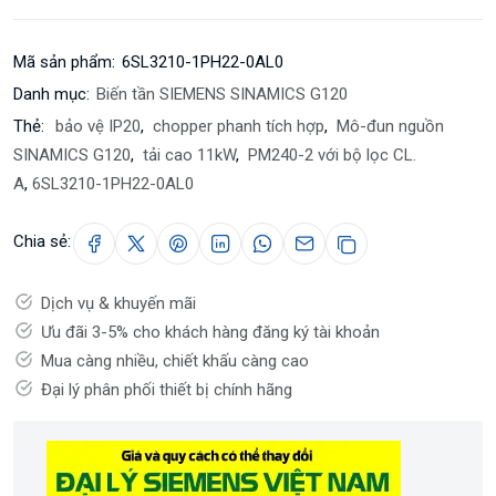
Mã sản phẩm:
6SL3210-1PH22-0AL0
Danh mục:
Biến tần SIEMENS SINAMICS G120
Thẻ:
bảo vệ IP20
,
chopper phanh tích hợp
,
Mô-đun nguồn
SINAMICS G120
,
tải cao 11kW
,
PM240-2 với bộ lọc CL.
A
,
6SL3210-1PH22-0AL0
Chia sẻ:
Dịch vụ & khuyến mãi
Ưu đãi 3-5% cho khách hàng đăng ký tài khoản
Mua càng nhiều, chiết khấu càng cao
Đại lý phân phối thiết bị chính hãng