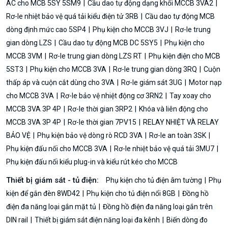
AC cho MCB 5SY 5SM9
Cầu dao tự động dạng khối MCCB 3VA2
Rơ-le nhiệt bảo vệ quá tải kiểu điện tử 3RB
Cầu dao tự động MCB
dòng định mức cao 5SP4
Phụ kiện cho MCCB 3VJ
Rơ-le trung
gian dòng LZS
Cầu dao tự động MCB DC 5SY5
Phụ kiện cho
MCCB 3VM
Rơ-le trung gian dòng LZS RT
Phụ kiện điện cho MCB
5ST3
Phụ kiện cho MCCB 3VA
Rơ-le trung gian dòng 3RQ
Cuộn
thấp áp và cuộn cắt dùng cho 3VA
Rơ-le giám sát 3UG
Motor nạp
cho MCCB 3VA
Rơ-le bảo vệ nhiệt động cơ 3RN2
Tay xoay cho
MCCB 3VA 3P 4P
Rơ-le thời gian 3RP2
Khóa và liên động cho
MCCB 3VA 3P 4P
Rơ-le thời gian 7PV15
RELAY NHIỆT VÀ RELAY
BẢO VỆ
Phụ kiện bảo vệ dòng rò RCD 3VA
Rơ-le an toàn 3SK
Phụ kiện đấu nối cho MCCB 3VA
Rơ-le nhiệt bảo vệ quá tải 3MU7
Phụ kiện đấu nối kiểu plug-in và kiểu rút kéo cho MCCB
Thiết bị giám sát - tủ điện:
Phụ kiện cho tủ điện âm tường
Phụ
kiện để gắn đèn 8WD42
Phụ kiện cho tủ điện nổi 8GB
Đồng hồ
điện đa năng loại gắn mặt tủ
Đồng hồ điện đa năng loại gắn trên
DIN rail
Thiết bị giám sát điện năng loại đa kênh
Biến dòng đo