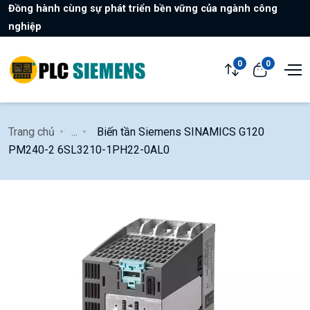
Đồng hành cùng sự phát triển bền vững của ngành công
nghiệp
0
0
Trang chủ
...
Biến tần Siemens SINAMICS G120
PM240-2 6SL3210-1PH22-0AL0