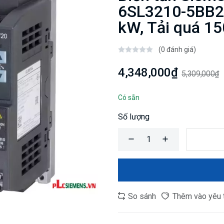
6SL3210-5BB21
kW, Tải quá 1
(0 đánh giá)
4,348,000₫
5,309,000₫
Có sẵn
Số lượng
So sánh
Thêm vào yêu 