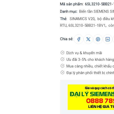
Mã sản phẩm:
6SL3210-5BB21-
Danh mục:
Biến tần SIEMENS S
Thẻ:
SINAMICS V20
,
bộ điều kh
RTU
,
6SL3210-5BB21-1BV1
,
côn
Chia sẻ:
Dịch vụ & khuyến mãi
Ưu đãi 3-5% cho khách hàng
Mua càng nhiều, chiết khấu 
Đại lý phân phối thiết bị chí