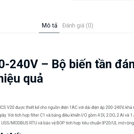
Mô tả
Đánh giá (0)
240V – Bộ biến tần đáng 
hiệu quả
S V20 được thiết kế cho nguồn điện 1AC với dải điện áp 200-240V, khả 
ây. Với tích hợp filter C1 và bảng điều khiển I/O gồm 4 DI, 2 DO, 2 AI v
dbus USS/MODBUS RTU và bảo vệ BOP tích hợp tiêu chuẩn IP20/UL mở rộng 