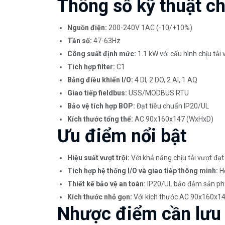
Thông số kỹ thuật chi
Nguồn điện:
200-240V 1AC (-10/+10%)
Tần số:
47-63Hz
Công suất định mức:
1.1 kW với cấu hình chịu tải
Tích hợp filter:
C1
Bảng điều khiển I/O:
4 DI, 2 DO, 2 AI, 1 AQ
Giao tiếp fieldbus:
USS/MODBUS RTU
Bảo vệ tích hợp BOP:
Đạt tiêu chuẩn IP20/UL
Kích thước tổng thể:
AC 90x160x147 (WxHxD)
Ưu điểm nổi bật
Hiệu suất vượt trội:
Với khả năng chịu tải vượt đạt
Tích hợp hệ thống I/O và giao tiếp thông minh:
Hỗ
Thiết kế bảo vệ an toàn:
IP20/UL bảo đảm sản phẩm
Kích thước nhỏ gọn:
Với kích thước AC 90x160x147,
Nhược điểm cần lưu