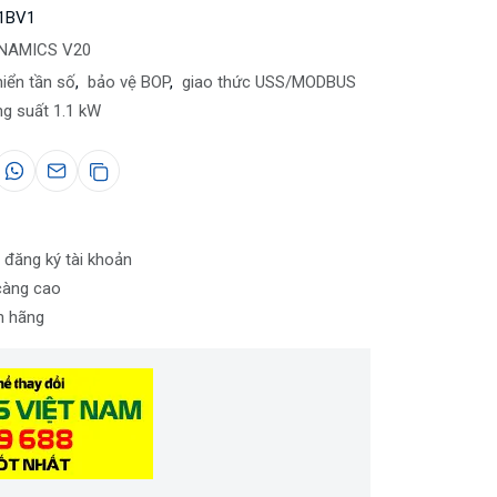
1BV1
INAMICS V20
iển tần số
,
bảo vệ BOP
,
giao thức USS/MODBUS
g suất 1.1 kW
 đăng ký tài khoản
càng cao
nh hãng