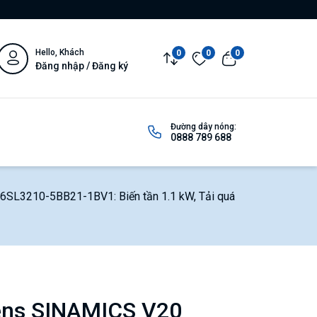
Hello, Khách
0
0
0
Đăng nhập / Đăng ký
Đường dây nóng:
0888 789 688
SL3210-5BB21-1BV1: Biến tần 1.1 kW, Tải quá
ens SINAMICS V20