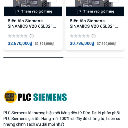
Thêm vào giỏ hàng
Thêm vào giỏ hàng
Biến tần Siemens
Biến tần Siemens
SINAMICS V20 6SL3210-
SINAMICS V20 6SL3210-
5BE32-2UV0: Biến tần 22
5BE31-8CV0: Động cơ
(0)
(0)
kW, Tải quá 150%
18.5 kW, Tải quá 150%
32,670,000₫
30,786,000₫
39,891,000₫
37,590,000₫
PLC Siemens là thương hiệu nổi tiếng đến từ Đức. Đại lý phân phối
PLC Siemens giá tốt, Hàng mới 100% và đầy đủ chứng từ, Luôn có
những chính sách ưu đãi mới nhất