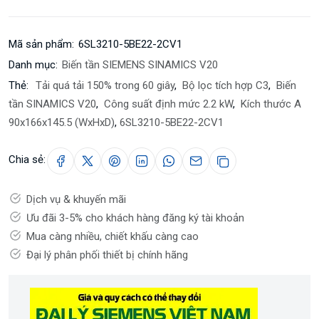
Mã sản phẩm:
6SL3210-5BE22-2CV1
Danh mục:
Biến tần SIEMENS SINAMICS V20
Thẻ:
Tải quá tải 150% trong 60 giây
,
Bộ lọc tích hợp C3
,
Biến
tần SINAMICS V20
,
Công suất định mức 2.2 kW
,
Kích thước A
90x166x145.5 (WxHxD)
,
6SL3210-5BE22-2CV1
Chia sẻ:
Dịch vụ & khuyến mãi
Ưu đãi 3-5% cho khách hàng đăng ký tài khoản
Mua càng nhiều, chiết khấu càng cao
Đại lý phân phối thiết bị chính hãng