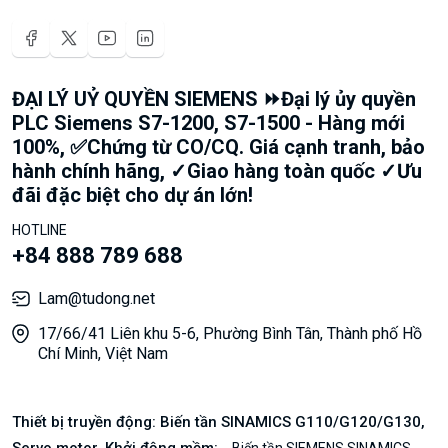
ĐẠI LÝ UỶ QUYỀN SIEMENS ⏩Đại lý ủy quyền
PLC Siemens S7-1200, S7-1500 - Hàng mới
100%, ✅Chứng từ CO/CQ. Giá cạnh tranh, bảo
hành chính hãng, ✓Giao hàng toàn quốc ✓Ưu
đãi đặc biệt cho dự án lớn!
HOTLINE
+84 888 789 688
Lam@tudong.net
17/66/41 Liên khu 5-6, Phường Bình Tân, Thành phố Hồ
Chí Minh, Việt Nam
Thiết bị truyền động: Biến tần SINAMICS G110/G120/G130,
Servo motor, Khởi động mềm:
Biến tần SIEMENS SINAMICS