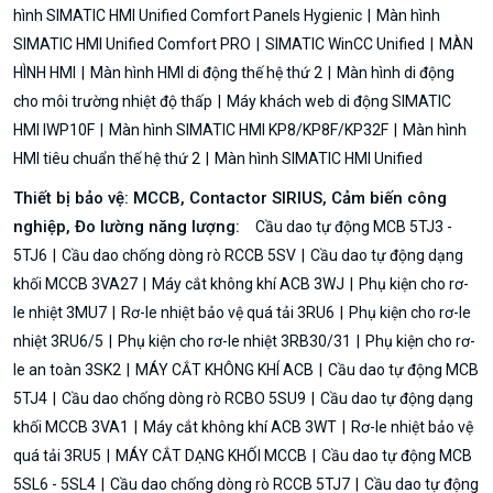
hình SIMATIC HMI Unified Comfort Panels Hygienic
Màn hình
SIMATIC HMI Unified Comfort PRO
SIMATIC WinCC Unified
MÀN
HÌNH HMI
Màn hình HMI di động thế hệ thứ 2
Màn hình di động
cho môi trường nhiệt độ thấp
Máy khách web di động SIMATIC
HMI IWP10F
Màn hình SIMATIC HMI KP8/KP8F/KP32F
Màn hình
HMI tiêu chuẩn thế hệ thứ 2
Màn hình SIMATIC HMI Unified
Thiết bị bảo vệ: MCCB, Contactor SIRIUS, Cảm biến công
nghiệp, Đo lường năng lượng:
Cầu dao tự động MCB 5TJ3 -
5TJ6
Cầu dao chống dòng rò RCCB 5SV
Cầu dao tự động dạng
khối MCCB 3VA27
Máy cắt không khí ACB 3WJ
Phụ kiện cho rơ-
le nhiệt 3MU7
Rơ-le nhiệt bảo vệ quá tải 3RU6
Phụ kiện cho rơ-le
nhiệt 3RU6/5
Phụ kiện cho rơ-le nhiệt 3RB30/31
Phụ kiện cho rơ-
le an toàn 3SK2
MÁY CẮT KHÔNG KHÍ ACB
Cầu dao tự động MCB
5TJ4
Cầu dao chống dòng rò RCBO 5SU9
Cầu dao tự động dạng
khối MCCB 3VA1
Máy cắt không khí ACB 3WT
Rơ-le nhiệt bảo vệ
quá tải 3RU5
MÁY CẮT DẠNG KHỐI MCCB
Cầu dao tự động MCB
5SL6 - 5SL4
Cầu dao chống dòng rò RCCB 5TJ7
Cầu dao tự động