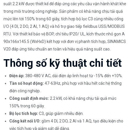
suất 2.2 kW được thiết kế để đáp ứng các yêu cầu vận hành khắt khe
trong môi trường công nghiệp. Sản phẩm có khả năng chịu tải quá
mức lên tới 150% trong 60 giây, tích hợp bộ lọc C3 cùng nhiều cổng
I/O (4 DI, 2 DO, 2 AI, 1 AQ) và hỗ trợ giao tiếp fieldbus USS/MODBUS
RTU. Với thiết kế bảo vệ BOP, chỉ tiêu IP20/ UL, kích thước nhỏ gọn A
90x166x145.5 (WxHxD) kết hợp với đơn vị phanh tích hợp, SINAMICS
V20 đáp ứng tiêu chuẩn an toàn và hiệu quả năng suất cao.
Thông số kỹ thuật chi tiết
Điện áp:
380-480 V AC, dải điện áp linh hoạt từ -15% đến +10%.
Tần số hoạt động:
47-63Hz, phù hợp với hầu hết các hệ thống
điện công nghiệp.
Công suất định mức:
2.2 kW, có khả năng chịu tải quá mức
150% trong 60 giây.
Bộ lọc tích hợp:
C3, giúp giảm nhiễu điện.
Cổng kết nối I/O:
gồm 4 DI, 2 DO, 2 AI và 1 AQ, tạo điều kiện cho
việc tích hợp và giám sát dễ dàng.