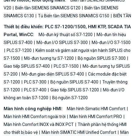
V20
Biến tần SIEMENS SINAMICS G120
Biến tần SIEMENS
SINAMICS G130
Tủ Biến tần SIEMENS SINAMICS G150
BIẾN TẦN
Thiết bị điều khiển: PLC S7-1200/1500, HMI KTP, SCADA TIA
Portal, WinCC:
Mô-đun kỹ thuật số S7-1200
Mô-đun tín hiệu
SIPLUS S7-400
Mô-đun I/O SIPLUS S7-300
Mô-đun I/O S7-1500
PLC S7-1200
Kiểm soát và giám sát người vận hành SIPLUS cho
S7-1500
Mô-đun tương tự S7-1200
Bộ nguồn SIPLUS S7-300
Giao tiếp SIPLUS S7-400
PLC S7-1500
Mô-đun tương tự SIPLUS
S7-200
Mô-đun giao diện SIPLUS S7-400
Các module đặc biệt
S7-1200
PLC S7-300
Bộ nguồn SIPLUS S7-400
Truyền thông
S7-1200
PLC S7-400
Giao tiếp SIPLUS S7-1200
Mô-đun I/O
không an toàn S7-1200
Bộ nguồn S7-1200
Màn hình công nghiệp HMI:
Màn hình Simatic HMI Comfort
Màn hình HMI Comfort ngoài trời
Màn hình HMI Comfort PRO
Màn hình Comfort INOX và INOX PCT
Thành phần hệ thống HMI
cho thiết bị bảo vệ
Màn hình SIMATIC HMI Unified Comfort
Màn