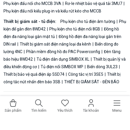
Phụ kiện đấu nối cho MCCB 3VA
Rơ-le nhiệt bảo vệ quá tải 3MU7
Phụ kiện đấu nối kiểu plug-in và kiểu rút kéo cho MCCB
Thiết bị giám sát - tủ điện:
Phụ kiện cho tủ điện âm tường
Phụ
kiện để gắn đèn 8WD42
Phụ kiện cho tủ điện nổi 8GB
Đồng hồ
điện đa năng loại gắn mặt tủ
Đồng hồ điện đa năng loại gắn trên
DIN rail
Thiết bị giám sát điện năng loại đa kênh
Biến dòng đo
lường 4NC
Phần mềm đồng hồ đo PAC Powerconfig
Đèn tầng
báo hiệu 8WD42
Tủ điện dân dụng SIMBOX XL
Thiết bị quản lý và
điều khiển động cơ
Tủ điện nổi SIMBOX WP
Biến dòng 3UL23
Thiết bị bảo vệ quá điện áp 5SD74
Công tắc vị trí 3SE5
Thiết bị
công tắc nút nhấn đèn báo 3SB
THIẾT BỊ GIÁM SÁT - ĐÈN BÁO
© 2026 PLCSIEMENS.VN | ĐẠI LÝ PHÂN PHỐI SIEMENS TẠI VIỆT
Thêm vào giỏ hàng
Mua ngay
NAM. PLC Siemens S7-1200G2, S7-1200, S7-1500, S7-400, S7-
Sản phẩm
Tìm kiếm
Yêu thích
Tài khoản
Menu
300,Logo!, HMI, Biến tần & Sensor,...