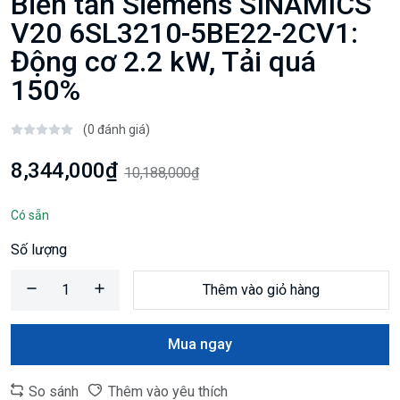
Biến tần Siemens SINAMICS
V20 6SL3210-5BE22-2CV1:
Động cơ 2.2 kW, Tải quá
150%
(0 đánh giá)
8,344,000₫
10,188,000₫
Có sẵn
Số lượng
Thêm vào giỏ hàng
Mua ngay
So sánh
Thêm vào yêu thích