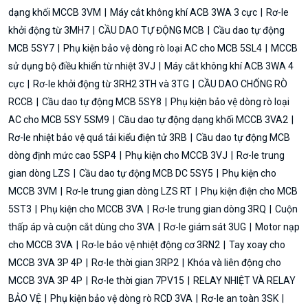
dạng khối MCCB 3VM
Máy cắt không khí ACB 3WA 3 cực
Rơ-le
khởi động từ 3MH7
CẦU DAO TỰ ĐỘNG MCB
Cầu dao tự động
MCB 5SY7
Phụ kiện bảo vệ dòng rò loại AC cho MCB 5SL4
MCCB
sử dụng bộ điều khiển từ nhiệt 3VJ
Máy cắt không khí ACB 3WA 4
cực
Rơ-le khởi động từ 3RH2 3TH và 3TG
CẦU DAO CHỐNG RÒ
RCCB
Cầu dao tự động MCB 5SY8
Phụ kiện bảo vệ dòng rò loại
AC cho MCB 5SY 5SM9
Cầu dao tự động dạng khối MCCB 3VA2
Rơ-le nhiệt bảo vệ quá tải kiểu điện tử 3RB
Cầu dao tự động MCB
dòng định mức cao 5SP4
Phụ kiện cho MCCB 3VJ
Rơ-le trung
gian dòng LZS
Cầu dao tự động MCB DC 5SY5
Phụ kiện cho
MCCB 3VM
Rơ-le trung gian dòng LZS RT
Phụ kiện điện cho MCB
5ST3
Phụ kiện cho MCCB 3VA
Rơ-le trung gian dòng 3RQ
Cuộn
thấp áp và cuộn cắt dùng cho 3VA
Rơ-le giám sát 3UG
Motor nạp
cho MCCB 3VA
Rơ-le bảo vệ nhiệt động cơ 3RN2
Tay xoay cho
MCCB 3VA 3P 4P
Rơ-le thời gian 3RP2
Khóa và liên động cho
MCCB 3VA 3P 4P
Rơ-le thời gian 7PV15
RELAY NHIỆT VÀ RELAY
BẢO VỆ
Phụ kiện bảo vệ dòng rò RCD 3VA
Rơ-le an toàn 3SK