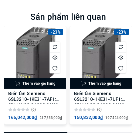
Sản phẩm liên quan
-23%
-23%
Thêm vào giỏ hàng
Thêm vào giỏ hàng
Biến tần Siemens
Biến tần Siemens
6SL3210-1KE31-7AF1:
6SL3210-1KE31-7UF1:
SINAMICS G120C 90kW,
SINAMICS G120C 90kW
(0)
(0)
150% Overload,
với Tải Quá Tải 150%
PROFINET
166,042,000₫
150,832,000₫
217,333,000₫
197,424,000₫