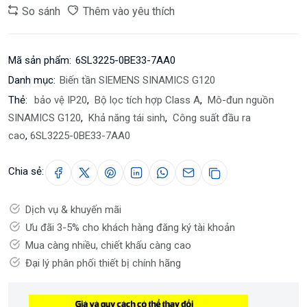
So sánh
Thêm vào yêu thích
Mã sản phẩm:
6SL3225-0BE33-7AA0
Danh mục:
Biến tần SIEMENS SINAMICS G120
Thẻ:
bảo vệ IP20
,
Bộ lọc tích hợp Class A
,
Mô-đun nguồn
SINAMICS G120
,
Khả năng tái sinh
,
Công suất đầu ra
cao
,
6SL3225-0BE33-7AA0
Chia sẻ:
Dịch vụ & khuyến mãi
Ưu đãi 3-5% cho khách hàng đăng ký tài khoản
Mua càng nhiều, chiết khấu càng cao
Đại lý phân phối thiết bị chính hãng