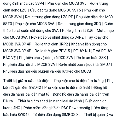
dòng định mức cao 5SP4
Phụ kiện cho MCCB 3VJ
Rơ-le trung
gian dòng LZS
Cầu dao tự động MCB DC 5SY5
Phụ kiện cho
MCCB 3VM
Rơ-le trung gian dòng LZS RT
Phụ kiện điện cho MCB
5ST3
Phụ kiện cho MCCB 3VA
Rơ-le trung gian dòng 3RQ
Cuộn
thấp áp và cuộn cắt dùng cho 3VA
Rơ-le giám sát 3UG
Motor nạp
cho MCCB 3VA
Rơ-le bảo vệ nhiệt động cơ 3RN2
Tay xoay cho
MCCB 3VA 3P 4P
Rơ-le thời gian 3RP2
Khóa và liên động cho
MCCB 3VA 3P 4P
Rơ-le thời gian 7PV15
RELAY NHIỆT VÀ RELAY
BẢO VỆ
Phụ kiện bảo vệ dòng rò RCD 3VA
Rơ-le an toàn 3SK
Phụ kiện đấu nối cho MCCB 3VA
Rơ-le nhiệt bảo vệ quá tải 3MU7
Phụ kiện đấu nối kiểu plug-in và kiểu rút kéo cho MCCB
Thiết bị giám sát - tủ điện:
Phụ kiện cho tủ điện âm tường
Phụ
kiện để gắn đèn 8WD42
Phụ kiện cho tủ điện nổi 8GB
Đồng hồ
điện đa năng loại gắn mặt tủ
Đồng hồ điện đa năng loại gắn trên
DIN rail
Thiết bị giám sát điện năng loại đa kênh
Biến dòng đo
lường 4NC
Phần mềm đồng hồ đo PAC Powerconfig
Đèn tầng
báo hiệu 8WD42
Tủ điện dân dụng SIMBOX XL
Thiết bị quản lý và