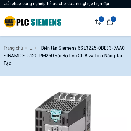
Giải pháp công nghiệp tối ưu cho doanh nghiệp hiện đại.
0
0
Trang chủ
...
Biến tần Siemens 6SL3225-0BE33-7AA0:
SINAMICS G120 PM250 với Bộ Lọc CL A và Tính Năng Tái
Tạo