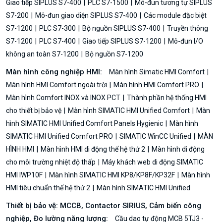
Giao tiếp SIPLUS S7-400
PLC S7-1500
Mô-đun tương tự SIPLUS
S7-200
Mô-đun giao diện SIPLUS S7-400
Các module đặc biệt
S7-1200
PLC S7-300
Bộ nguồn SIPLUS S7-400
Truyền thông
S7-1200
PLC S7-400
Giao tiếp SIPLUS S7-1200
Mô-đun I/O
không an toàn S7-1200
Bộ nguồn S7-1200
Màn hình công nghiệp HMI:
Màn hình Simatic HMI Comfort
Màn hình HMI Comfort ngoài trời
Màn hình HMI Comfort PRO
Màn hình Comfort INOX và INOX PCT
Thành phần hệ thống HMI
cho thiết bị bảo vệ
Màn hình SIMATIC HMI Unified Comfort
Màn
hình SIMATIC HMI Unified Comfort Panels Hygienic
Màn hình
SIMATIC HMI Unified Comfort PRO
SIMATIC WinCC Unified
MÀN
HÌNH HMI
Màn hình HMI di động thế hệ thứ 2
Màn hình di động
cho môi trường nhiệt độ thấp
Máy khách web di động SIMATIC
HMI IWP10F
Màn hình SIMATIC HMI KP8/KP8F/KP32F
Màn hình
HMI tiêu chuẩn thế hệ thứ 2
Màn hình SIMATIC HMI Unified
Thiết bị bảo vệ: MCCB, Contactor SIRIUS, Cảm biến công
nghiệp, Đo lường năng lượng:
Cầu dao tự động MCB 5TJ3 -