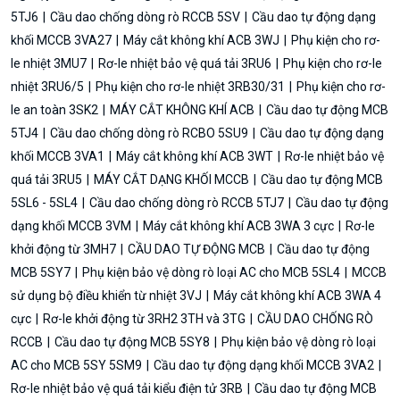
5TJ6
Cầu dao chống dòng rò RCCB 5SV
Cầu dao tự động dạng
khối MCCB 3VA27
Máy cắt không khí ACB 3WJ
Phụ kiện cho rơ-
le nhiệt 3MU7
Rơ-le nhiệt bảo vệ quá tải 3RU6
Phụ kiện cho rơ-le
nhiệt 3RU6/5
Phụ kiện cho rơ-le nhiệt 3RB30/31
Phụ kiện cho rơ-
le an toàn 3SK2
MÁY CẮT KHÔNG KHÍ ACB
Cầu dao tự động MCB
5TJ4
Cầu dao chống dòng rò RCBO 5SU9
Cầu dao tự động dạng
khối MCCB 3VA1
Máy cắt không khí ACB 3WT
Rơ-le nhiệt bảo vệ
quá tải 3RU5
MÁY CẮT DẠNG KHỐI MCCB
Cầu dao tự động MCB
5SL6 - 5SL4
Cầu dao chống dòng rò RCCB 5TJ7
Cầu dao tự động
dạng khối MCCB 3VM
Máy cắt không khí ACB 3WA 3 cực
Rơ-le
khởi động từ 3MH7
CẦU DAO TỰ ĐỘNG MCB
Cầu dao tự động
MCB 5SY7
Phụ kiện bảo vệ dòng rò loại AC cho MCB 5SL4
MCCB
sử dụng bộ điều khiển từ nhiệt 3VJ
Máy cắt không khí ACB 3WA 4
cực
Rơ-le khởi động từ 3RH2 3TH và 3TG
CẦU DAO CHỐNG RÒ
RCCB
Cầu dao tự động MCB 5SY8
Phụ kiện bảo vệ dòng rò loại
AC cho MCB 5SY 5SM9
Cầu dao tự động dạng khối MCCB 3VA2
Rơ-le nhiệt bảo vệ quá tải kiểu điện tử 3RB
Cầu dao tự động MCB