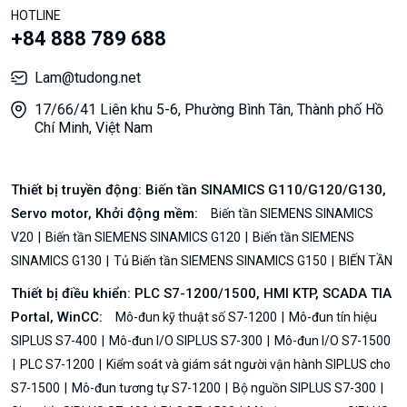
HOTLINE
+84 888 789 688
Lam@tudong.net
17/66/41 Liên khu 5-6, Phường Bình Tân, Thành phố Hồ
Chí Minh, Việt Nam
Thiết bị truyền động: Biến tần SINAMICS G110/G120/G130,
Servo motor, Khởi động mềm:
Biến tần SIEMENS SINAMICS
V20
Biến tần SIEMENS SINAMICS G120
Biến tần SIEMENS
SINAMICS G130
Tủ Biến tần SIEMENS SINAMICS G150
BIẾN TẦN
Thiết bị điều khiển: PLC S7-1200/1500, HMI KTP, SCADA TIA
Portal, WinCC:
Mô-đun kỹ thuật số S7-1200
Mô-đun tín hiệu
SIPLUS S7-400
Mô-đun I/O SIPLUS S7-300
Mô-đun I/O S7-1500
PLC S7-1200
Kiểm soát và giám sát người vận hành SIPLUS cho
S7-1500
Mô-đun tương tự S7-1200
Bộ nguồn SIPLUS S7-300