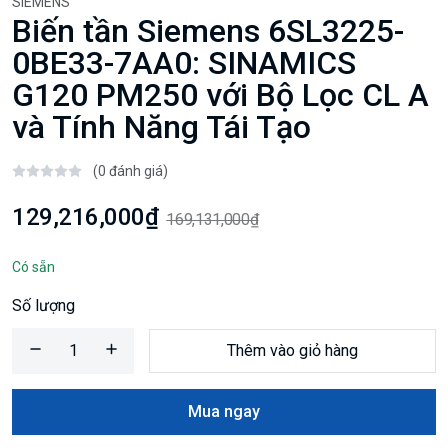
SIEMENS
Biến tần Siemens 6SL3225-
0BE33-7AA0: SINAMICS
G120 PM250 với Bộ Lọc CL A
và Tính Năng Tái Tạo
(0 đánh giá)
129,216,000₫
169,131,000₫
Có sẵn
Số lượng
Thêm vào giỏ hàng
Mua ngay