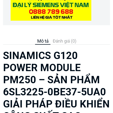
Mô tả
Đánh giá (0)
SINAMICS G120
POWER MODULE
PM250 – SẢN PHẨM
6SL3225-0BE37-5UA0
GIẢI PHÁP ĐIỀU KHIỂN