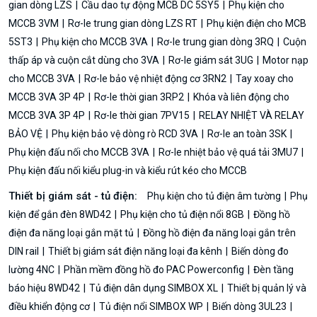
gian dòng LZS
Cầu dao tự động MCB DC 5SY5
Phụ kiện cho
MCCB 3VM
Rơ-le trung gian dòng LZS RT
Phụ kiện điện cho MCB
5ST3
Phụ kiện cho MCCB 3VA
Rơ-le trung gian dòng 3RQ
Cuộn
thấp áp và cuộn cắt dùng cho 3VA
Rơ-le giám sát 3UG
Motor nạp
cho MCCB 3VA
Rơ-le bảo vệ nhiệt động cơ 3RN2
Tay xoay cho
MCCB 3VA 3P 4P
Rơ-le thời gian 3RP2
Khóa và liên động cho
MCCB 3VA 3P 4P
Rơ-le thời gian 7PV15
RELAY NHIỆT VÀ RELAY
BẢO VỆ
Phụ kiện bảo vệ dòng rò RCD 3VA
Rơ-le an toàn 3SK
Phụ kiện đấu nối cho MCCB 3VA
Rơ-le nhiệt bảo vệ quá tải 3MU7
Phụ kiện đấu nối kiểu plug-in và kiểu rút kéo cho MCCB
Thiết bị giám sát - tủ điện:
Phụ kiện cho tủ điện âm tường
Phụ
kiện để gắn đèn 8WD42
Phụ kiện cho tủ điện nổi 8GB
Đồng hồ
điện đa năng loại gắn mặt tủ
Đồng hồ điện đa năng loại gắn trên
DIN rail
Thiết bị giám sát điện năng loại đa kênh
Biến dòng đo
lường 4NC
Phần mềm đồng hồ đo PAC Powerconfig
Đèn tầng
báo hiệu 8WD42
Tủ điện dân dụng SIMBOX XL
Thiết bị quản lý và
điều khiển động cơ
Tủ điện nổi SIMBOX WP
Biến dòng 3UL23