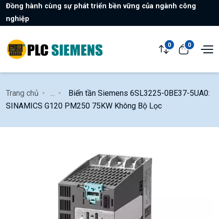
Đồng hành cùng sự phát triển bền vững của ngành công
nghiệp
0
0
Trang chủ
...
Biến tần Siemens 6SL3225-0BE37-5UA0:
SINAMICS G120 PM250 75KW Không Bộ Lọc