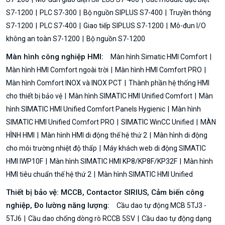
S7-1200
PLC S7-300
Bộ nguồn SIPLUS S7-400
Truyền thông
S7-1200
PLC S7-400
Giao tiếp SIPLUS S7-1200
Mô-đun I/O
không an toàn S7-1200
Bộ nguồn S7-1200
Màn hình công nghiệp HMI:
Màn hình Simatic HMI Comfort
Màn hình HMI Comfort ngoài trời
Màn hình HMI Comfort PRO
Màn hình Comfort INOX và INOX PCT
Thành phần hệ thống HMI
cho thiết bị bảo vệ
Màn hình SIMATIC HMI Unified Comfort
Màn
hình SIMATIC HMI Unified Comfort Panels Hygienic
Màn hình
SIMATIC HMI Unified Comfort PRO
SIMATIC WinCC Unified
MÀN
HÌNH HMI
Màn hình HMI di động thế hệ thứ 2
Màn hình di động
cho môi trường nhiệt độ thấp
Máy khách web di động SIMATIC
HMI IWP10F
Màn hình SIMATIC HMI KP8/KP8F/KP32F
Màn hình
HMI tiêu chuẩn thế hệ thứ 2
Màn hình SIMATIC HMI Unified
Thiết bị bảo vệ: MCCB, Contactor SIRIUS, Cảm biến công
nghiệp, Đo lường năng lượng:
Cầu dao tự động MCB 5TJ3 -
5TJ6
Cầu dao chống dòng rò RCCB 5SV
Cầu dao tự động dạng