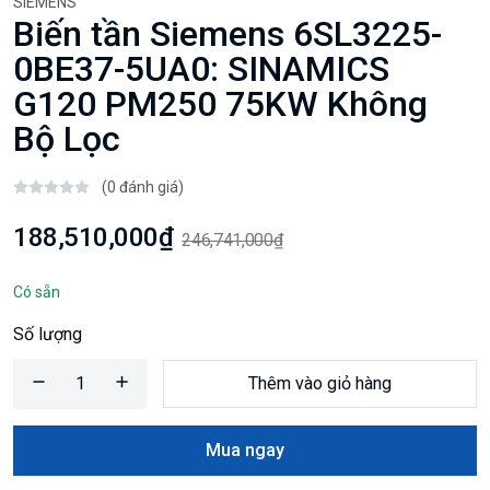
SIEMENS
Biến tần Siemens 6SL3225-
0BE37-5UA0: SINAMICS
G120 PM250 75KW Không
Bộ Lọc
(0 đánh giá)
188,510,000₫
246,741,000₫
Có sẵn
Số lượng
Thêm vào giỏ hàng
Mua ngay