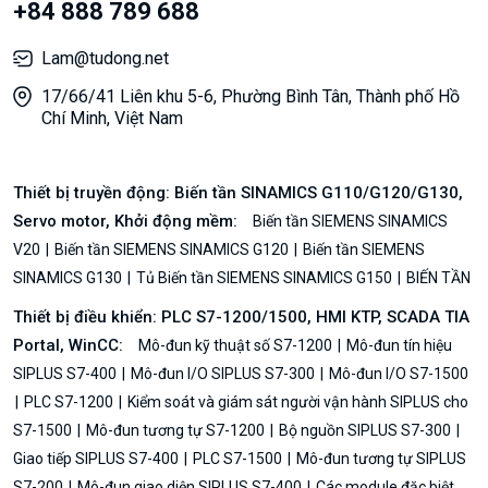
+84 888 789 688
Lam@tudong.net
17/66/41 Liên khu 5-6, Phường Bình Tân, Thành phố Hồ
Chí Minh, Việt Nam
Thiết bị truyền động: Biến tần SINAMICS G110/G120/G130,
Servo motor, Khởi động mềm:
Biến tần SIEMENS SINAMICS
V20
Biến tần SIEMENS SINAMICS G120
Biến tần SIEMENS
SINAMICS G130
Tủ Biến tần SIEMENS SINAMICS G150
BIẾN TẦN
Thiết bị điều khiển: PLC S7-1200/1500, HMI KTP, SCADA TIA
Portal, WinCC:
Mô-đun kỹ thuật số S7-1200
Mô-đun tín hiệu
SIPLUS S7-400
Mô-đun I/O SIPLUS S7-300
Mô-đun I/O S7-1500
PLC S7-1200
Kiểm soát và giám sát người vận hành SIPLUS cho
S7-1500
Mô-đun tương tự S7-1200
Bộ nguồn SIPLUS S7-300
Giao tiếp SIPLUS S7-400
PLC S7-1500
Mô-đun tương tự SIPLUS
S7-200
Mô-đun giao diện SIPLUS S7-400
Các module đặc biệt