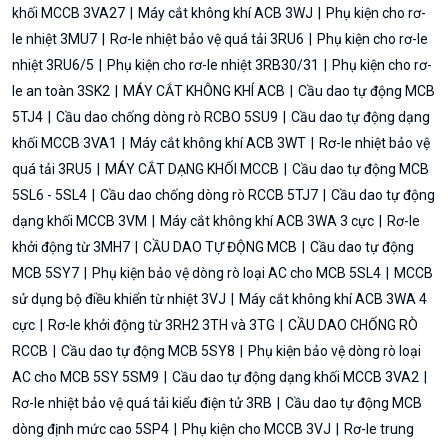
khối MCCB 3VA27
Máy cắt không khí ACB 3WJ
Phụ kiện cho rơ-
le nhiệt 3MU7
Rơ-le nhiệt bảo vệ quá tải 3RU6
Phụ kiện cho rơ-le
nhiệt 3RU6/5
Phụ kiện cho rơ-le nhiệt 3RB30/31
Phụ kiện cho rơ-
le an toàn 3SK2
MÁY CẮT KHÔNG KHÍ ACB
Cầu dao tự động MCB
5TJ4
Cầu dao chống dòng rò RCBO 5SU9
Cầu dao tự động dạng
khối MCCB 3VA1
Máy cắt không khí ACB 3WT
Rơ-le nhiệt bảo vệ
quá tải 3RU5
MÁY CẮT DẠNG KHỐI MCCB
Cầu dao tự động MCB
5SL6 - 5SL4
Cầu dao chống dòng rò RCCB 5TJ7
Cầu dao tự động
dạng khối MCCB 3VM
Máy cắt không khí ACB 3WA 3 cực
Rơ-le
khởi động từ 3MH7
CẦU DAO TỰ ĐỘNG MCB
Cầu dao tự động
MCB 5SY7
Phụ kiện bảo vệ dòng rò loại AC cho MCB 5SL4
MCCB
sử dụng bộ điều khiển từ nhiệt 3VJ
Máy cắt không khí ACB 3WA 4
cực
Rơ-le khởi động từ 3RH2 3TH và 3TG
CẦU DAO CHỐNG RÒ
RCCB
Cầu dao tự động MCB 5SY8
Phụ kiện bảo vệ dòng rò loại
AC cho MCB 5SY 5SM9
Cầu dao tự động dạng khối MCCB 3VA2
Rơ-le nhiệt bảo vệ quá tải kiểu điện tử 3RB
Cầu dao tự động MCB
dòng định mức cao 5SP4
Phụ kiện cho MCCB 3VJ
Rơ-le trung