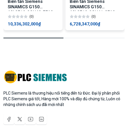
Biến tần Siemens
Biến tần Siemens
SINAMICS G150
SINAMICS G150
6SL3710-2GH42-7EA3:
6SL3710-2GH41-8EA3:
(0)
(0)
Tủ chuyển đổi 2700kW
Tủ chuyển đổi 1750kW
10,336,302,000₫
6,728,347,000₫
PLC Siemens là thương hiệu nổi tiếng đến từ Đức. Đại lý phân phối
PLC Siemens giá tốt, Hàng mới 100% và đầy đủ chứng từ, Luôn có
những chính sách ưu đãi mới nhất