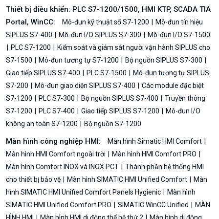
Thiết bị điều khiển: PLC S7-1200/1500, HMI KTP, SCADA TIA
Portal, WinCC:
Mô-đun kỹ thuật số S7-1200
Mô-đun tín hiệu
SIPLUS S7-400
Mô-đun I/O SIPLUS S7-300
Mô-đun I/O S7-1500
PLC S7-1200
Kiểm soát và giám sát người vận hành SIPLUS cho
S7-1500
Mô-đun tương tự S7-1200
Bộ nguồn SIPLUS S7-300
Giao tiếp SIPLUS S7-400
PLC S7-1500
Mô-đun tương tự SIPLUS
S7-200
Mô-đun giao diện SIPLUS S7-400
Các module đặc biệt
S7-1200
PLC S7-300
Bộ nguồn SIPLUS S7-400
Truyền thông
S7-1200
PLC S7-400
Giao tiếp SIPLUS S7-1200
Mô-đun I/O
không an toàn S7-1200
Bộ nguồn S7-1200
Màn hình công nghiệp HMI:
Màn hình Simatic HMI Comfort
Màn hình HMI Comfort ngoài trời
Màn hình HMI Comfort PRO
Màn hình Comfort INOX và INOX PCT
Thành phần hệ thống HMI
cho thiết bị bảo vệ
Màn hình SIMATIC HMI Unified Comfort
Màn
hình SIMATIC HMI Unified Comfort Panels Hygienic
Màn hình
SIMATIC HMI Unified Comfort PRO
SIMATIC WinCC Unified
MÀN
HÌNH HMI
Màn hình HMI di động thế hệ thứ 2
Màn hình di động