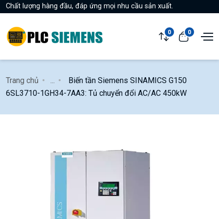
Chất lượng hàng đầu, đáp ứng mọi nhu cầu sản xuất.
0
0
Trang chủ
...
Biến tần Siemens SINAMICS G150
6SL3710-1GH34-7AA3: Tủ chuyển đổi AC/AC 450kW