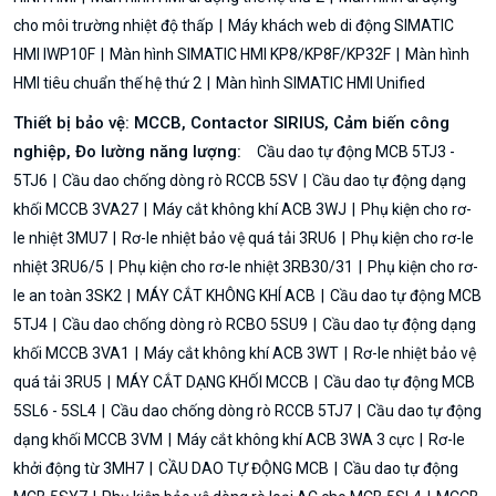
cho môi trường nhiệt độ thấp
Máy khách web di động SIMATIC
HMI IWP10F
Màn hình SIMATIC HMI KP8/KP8F/KP32F
Màn hình
HMI tiêu chuẩn thế hệ thứ 2
Màn hình SIMATIC HMI Unified
Thiết bị bảo vệ: MCCB, Contactor SIRIUS, Cảm biến công
nghiệp, Đo lường năng lượng:
Cầu dao tự động MCB 5TJ3 -
5TJ6
Cầu dao chống dòng rò RCCB 5SV
Cầu dao tự động dạng
khối MCCB 3VA27
Máy cắt không khí ACB 3WJ
Phụ kiện cho rơ-
le nhiệt 3MU7
Rơ-le nhiệt bảo vệ quá tải 3RU6
Phụ kiện cho rơ-le
nhiệt 3RU6/5
Phụ kiện cho rơ-le nhiệt 3RB30/31
Phụ kiện cho rơ-
le an toàn 3SK2
MÁY CẮT KHÔNG KHÍ ACB
Cầu dao tự động MCB
5TJ4
Cầu dao chống dòng rò RCBO 5SU9
Cầu dao tự động dạng
khối MCCB 3VA1
Máy cắt không khí ACB 3WT
Rơ-le nhiệt bảo vệ
quá tải 3RU5
MÁY CẮT DẠNG KHỐI MCCB
Cầu dao tự động MCB
5SL6 - 5SL4
Cầu dao chống dòng rò RCCB 5TJ7
Cầu dao tự động
dạng khối MCCB 3VM
Máy cắt không khí ACB 3WA 3 cực
Rơ-le
khởi động từ 3MH7
CẦU DAO TỰ ĐỘNG MCB
Cầu dao tự động