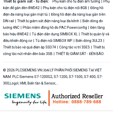
Thiết bị giám sát - tủ điện:
Phụ kiện cho tủ điện âm tường
Phụ
kiện để gắn đèn 8WD42
Phụ kiện cho tủ điện nổi 8GB
Đồng hồ
điện đa năng loại gắn mặt tủ
Đồng hồ điện đa năng loại gắn trên
DIN rail
Thiết bị giám sát điện năng loại đa kênh
Biến dòng đo
lường 4NC
Phần mềm đồng hồ đo PAC Powerconfig
Đèn tầng
báo hiệu 8WD42
Tủ điện dân dụng SIMBOX XL
Thiết bị quản lý và
điều khiển động cơ
Tủ điện nổi SIMBOX WP
Biến dòng 3UL23
Thiết bị bảo vệ quá điện áp 5SD74
Công tắc vị trí 3SE5
Thiết bị
công tắc nút nhấn đèn báo 3SB
THIẾT BỊ GIÁM SÁT - ĐÈN BÁO
© 2026 PLCSIEMENS.VN | ĐẠI LÝ PHÂN PHỐI SIEMENS TẠI VIỆT
NAM. PLC Siemens S7-1200G2, S7-1200, S7-1500, S7-400, S7-
300,Logo!, HMI, Biến tần & Sensor,...