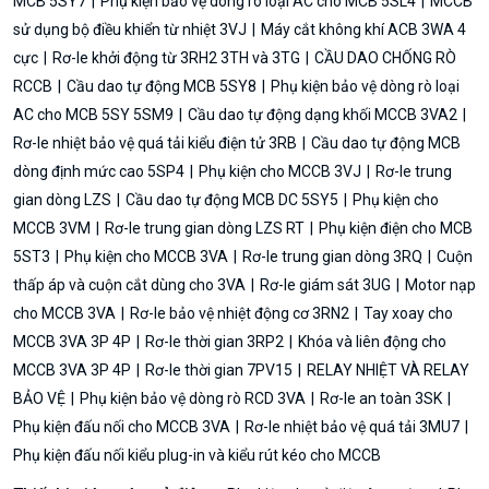
MCB 5SY7
Phụ kiện bảo vệ dòng rò loại AC cho MCB 5SL4
MCCB
sử dụng bộ điều khiển từ nhiệt 3VJ
Máy cắt không khí ACB 3WA 4
cực
Rơ-le khởi động từ 3RH2 3TH và 3TG
CẦU DAO CHỐNG RÒ
RCCB
Cầu dao tự động MCB 5SY8
Phụ kiện bảo vệ dòng rò loại
AC cho MCB 5SY 5SM9
Cầu dao tự động dạng khối MCCB 3VA2
Rơ-le nhiệt bảo vệ quá tải kiểu điện tử 3RB
Cầu dao tự động MCB
dòng định mức cao 5SP4
Phụ kiện cho MCCB 3VJ
Rơ-le trung
gian dòng LZS
Cầu dao tự động MCB DC 5SY5
Phụ kiện cho
MCCB 3VM
Rơ-le trung gian dòng LZS RT
Phụ kiện điện cho MCB
5ST3
Phụ kiện cho MCCB 3VA
Rơ-le trung gian dòng 3RQ
Cuộn
thấp áp và cuộn cắt dùng cho 3VA
Rơ-le giám sát 3UG
Motor nạp
cho MCCB 3VA
Rơ-le bảo vệ nhiệt động cơ 3RN2
Tay xoay cho
MCCB 3VA 3P 4P
Rơ-le thời gian 3RP2
Khóa và liên động cho
MCCB 3VA 3P 4P
Rơ-le thời gian 7PV15
RELAY NHIỆT VÀ RELAY
BẢO VỆ
Phụ kiện bảo vệ dòng rò RCD 3VA
Rơ-le an toàn 3SK
Phụ kiện đấu nối cho MCCB 3VA
Rơ-le nhiệt bảo vệ quá tải 3MU7
Phụ kiện đấu nối kiểu plug-in và kiểu rút kéo cho MCCB