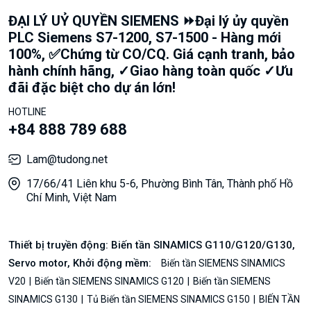
ĐẠI LÝ UỶ QUYỀN SIEMENS ⏩Đại lý ủy quyền
PLC Siemens S7-1200, S7-1500 - Hàng mới
100%, ✅Chứng từ CO/CQ. Giá cạnh tranh, bảo
hành chính hãng, ✓Giao hàng toàn quốc ✓Ưu
đãi đặc biệt cho dự án lớn!
HOTLINE
+84 888 789 688
Lam@tudong.net
17/66/41 Liên khu 5-6, Phường Bình Tân, Thành phố Hồ
Chí Minh, Việt Nam
Thiết bị truyền động: Biến tần SINAMICS G110/G120/G130,
Servo motor, Khởi động mềm:
Biến tần SIEMENS SINAMICS
V20
Biến tần SIEMENS SINAMICS G120
Biến tần SIEMENS
SINAMICS G130
Tủ Biến tần SIEMENS SINAMICS G150
BIẾN TẦN