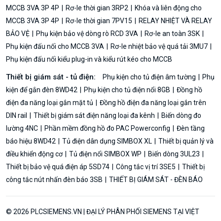
MCCB 3VA 3P 4P
Rơ-le thời gian 3RP2
Khóa và liên động cho
MCCB 3VA 3P 4P
Rơ-le thời gian 7PV15
RELAY NHIỆT VÀ RELAY
BẢO VỆ
Phụ kiện bảo vệ dòng rò RCD 3VA
Rơ-le an toàn 3SK
Phụ kiện đấu nối cho MCCB 3VA
Rơ-le nhiệt bảo vệ quá tải 3MU7
Phụ kiện đấu nối kiểu plug-in và kiểu rút kéo cho MCCB
Thiết bị giám sát - tủ điện:
Phụ kiện cho tủ điện âm tường
Phụ
kiện để gắn đèn 8WD42
Phụ kiện cho tủ điện nổi 8GB
Đồng hồ
điện đa năng loại gắn mặt tủ
Đồng hồ điện đa năng loại gắn trên
DIN rail
Thiết bị giám sát điện năng loại đa kênh
Biến dòng đo
lường 4NC
Phần mềm đồng hồ đo PAC Powerconfig
Đèn tầng
báo hiệu 8WD42
Tủ điện dân dụng SIMBOX XL
Thiết bị quản lý và
điều khiển động cơ
Tủ điện nổi SIMBOX WP
Biến dòng 3UL23
Thiết bị bảo vệ quá điện áp 5SD74
Công tắc vị trí 3SE5
Thiết bị
công tắc nút nhấn đèn báo 3SB
THIẾT BỊ GIÁM SÁT - ĐÈN BÁO
© 2026 PLCSIEMENS.VN | ĐẠI LÝ PHÂN PHỐI SIEMENS TẠI VIỆT