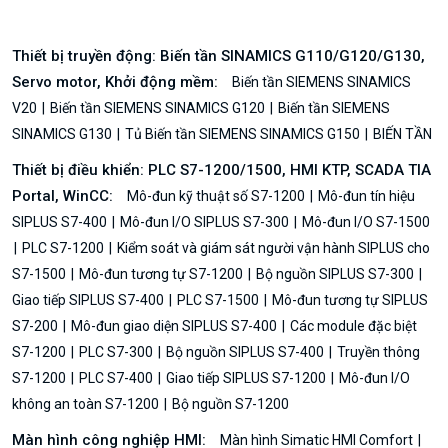
Thiết bị truyền động: Biến tần SINAMICS G110/G120/G130,
Servo motor, Khởi động mềm:
Biến tần SIEMENS SINAMICS
V20
Biến tần SIEMENS SINAMICS G120
Biến tần SIEMENS
SINAMICS G130
Tủ Biến tần SIEMENS SINAMICS G150
BIẾN TẦN
Thiết bị điều khiển: PLC S7-1200/1500, HMI KTP, SCADA TIA
Portal, WinCC:
Mô-đun kỹ thuật số S7-1200
Mô-đun tín hiệu
SIPLUS S7-400
Mô-đun I/O SIPLUS S7-300
Mô-đun I/O S7-1500
PLC S7-1200
Kiểm soát và giám sát người vận hành SIPLUS cho
S7-1500
Mô-đun tương tự S7-1200
Bộ nguồn SIPLUS S7-300
Giao tiếp SIPLUS S7-400
PLC S7-1500
Mô-đun tương tự SIPLUS
S7-200
Mô-đun giao diện SIPLUS S7-400
Các module đặc biệt
S7-1200
PLC S7-300
Bộ nguồn SIPLUS S7-400
Truyền thông
S7-1200
PLC S7-400
Giao tiếp SIPLUS S7-1200
Mô-đun I/O
không an toàn S7-1200
Bộ nguồn S7-1200
Màn hình công nghiệp HMI:
Màn hình Simatic HMI Comfort