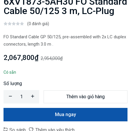
6XV1873-5AH30 FO Standard
Cable 50/125 3 m, LC-Plug
(0 đánh giá)
FO Standard Cable GP 50/125, pre-assembled with 2x LC duplex
connectors, length 3.0 m .
2,067,800₫
2,954,000₫
Có sẵn
Số lượng
Thêm vào giỏ hàng
Mua ngay
So sánh
Thêm vào yêu thích