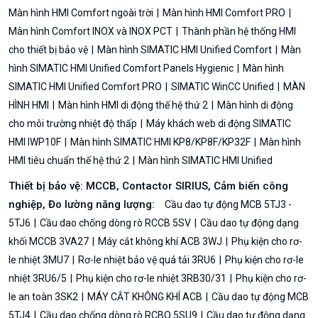
Màn hình HMI Comfort ngoài trời
Màn hình HMI Comfort PRO
Màn hình Comfort INOX và INOX PCT
Thành phần hệ thống HMI
cho thiết bị bảo vệ
Màn hình SIMATIC HMI Unified Comfort
Màn
hình SIMATIC HMI Unified Comfort Panels Hygienic
Màn hình
SIMATIC HMI Unified Comfort PRO
SIMATIC WinCC Unified
MÀN
HÌNH HMI
Màn hình HMI di động thế hệ thứ 2
Màn hình di động
cho môi trường nhiệt độ thấp
Máy khách web di động SIMATIC
HMI IWP10F
Màn hình SIMATIC HMI KP8/KP8F/KP32F
Màn hình
HMI tiêu chuẩn thế hệ thứ 2
Màn hình SIMATIC HMI Unified
Thiết bị bảo vệ: MCCB, Contactor SIRIUS, Cảm biến công
nghiệp, Đo lường năng lượng:
Cầu dao tự động MCB 5TJ3 -
5TJ6
Cầu dao chống dòng rò RCCB 5SV
Cầu dao tự động dạng
khối MCCB 3VA27
Máy cắt không khí ACB 3WJ
Phụ kiện cho rơ-
le nhiệt 3MU7
Rơ-le nhiệt bảo vệ quá tải 3RU6
Phụ kiện cho rơ-le
nhiệt 3RU6/5
Phụ kiện cho rơ-le nhiệt 3RB30/31
Phụ kiện cho rơ-
le an toàn 3SK2
MÁY CẮT KHÔNG KHÍ ACB
Cầu dao tự động MCB
5TJ4
Cầu dao chống dòng rò RCBO 5SU9
Cầu dao tự động dạng