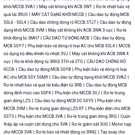
khối MCCB 3VA1
Máy cắt không khí ACB 3WT
Rơ-le nhiệt bảo vệ
quá tải 3RU5
MÁY CẮT DẠNG KHỐI MCCB
Cầu dao tự động MCB
5SL6 - 5SL4
Cầu dao chống dòng rò RCCB 5TJ7
Cầu dao tự động
dạng khối MCCB 3VM
Máy cắt không khí ACB 3WA 3 cực
Rơ-le
khởi động từ 3MH7
CẦU DAO TỰ ĐỘNG MCB
Cầu dao tự động
MCB 5SY7
Phụ kiện bảo vệ dòng rò loại AC cho MCB 5SL4
MCCB
sử dụng bộ điều khiển từ nhiệt 3VJ
Máy cắt không khí ACB 3WA 4
cực
Rơ-le khởi động từ 3RH2 3TH và 3TG
CẦU DAO CHỐNG RÒ
RCCB
Cầu dao tự động MCB 5SY8
Phụ kiện bảo vệ dòng rò loại
AC cho MCB 5SY 5SM9
Cầu dao tự động dạng khối MCCB 3VA2
Rơ-le nhiệt bảo vệ quá tải kiểu điện tử 3RB
Cầu dao tự động MCB
dòng định mức cao 5SP4
Phụ kiện cho MCCB 3VJ
Rơ-le trung
gian dòng LZS
Cầu dao tự động MCB DC 5SY5
Phụ kiện cho
MCCB 3VM
Rơ-le trung gian dòng LZS RT
Phụ kiện điện cho MCB
5ST3
Phụ kiện cho MCCB 3VA
Rơ-le trung gian dòng 3RQ
Cuộn
thấp áp và cuộn cắt dùng cho 3VA
Rơ-le giám sát 3UG
Motor nạp
cho MCCB 3VA
Rơ-le bảo vệ nhiệt động cơ 3RN2
Tay xoay cho