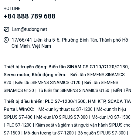
HOTLINE
+84 888 789 688
Lam@tudong.net
17/66/41 Liên khu 5-6, Phường Bình Tân, Thành phố Hồ
Chí Minh, Việt Nam
Thiết bị truyền động: Biến tần SINAMICS G110/G120/G130,
Servo motor, Khởi động mềm:
Biến tần SIEMENS SINAMICS
V20
Biến tần SIEMENS SINAMICS G120
Biến tần SIEMENS
SINAMICS G130
Tủ Biến tần SIEMENS SINAMICS G150
BIẾN TẦN
Thiết bị điều khiển: PLC S7-1200/1500, HMI KTP, SCADA TIA
Portal, WinCC:
Mô-đun kỹ thuật số S7-1200
Mô-đun tín hiệu
SIPLUS S7-400
Mô-đun I/O SIPLUS S7-300
Mô-đun I/O S7-1500
PLC S7-1200
Kiểm soát và giám sát người vận hành SIPLUS cho
S7-1500
Mô-đun tương tự S7-1200
Bộ nguồn SIPLUS S7-300