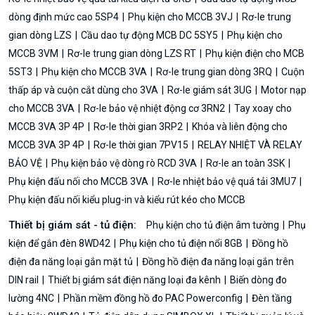
dòng định mức cao 5SP4
Phụ kiện cho MCCB 3VJ
Rơ-le trung
gian dòng LZS
Cầu dao tự động MCB DC 5SY5
Phụ kiện cho
MCCB 3VM
Rơ-le trung gian dòng LZS RT
Phụ kiện điện cho MCB
5ST3
Phụ kiện cho MCCB 3VA
Rơ-le trung gian dòng 3RQ
Cuộn
thấp áp và cuộn cắt dùng cho 3VA
Rơ-le giám sát 3UG
Motor nạp
cho MCCB 3VA
Rơ-le bảo vệ nhiệt động cơ 3RN2
Tay xoay cho
MCCB 3VA 3P 4P
Rơ-le thời gian 3RP2
Khóa và liên động cho
MCCB 3VA 3P 4P
Rơ-le thời gian 7PV15
RELAY NHIỆT VÀ RELAY
BẢO VỆ
Phụ kiện bảo vệ dòng rò RCD 3VA
Rơ-le an toàn 3SK
Phụ kiện đấu nối cho MCCB 3VA
Rơ-le nhiệt bảo vệ quá tải 3MU7
Phụ kiện đấu nối kiểu plug-in và kiểu rút kéo cho MCCB
Thiết bị giám sát - tủ điện:
Phụ kiện cho tủ điện âm tường
Phụ
kiện để gắn đèn 8WD42
Phụ kiện cho tủ điện nổi 8GB
Đồng hồ
điện đa năng loại gắn mặt tủ
Đồng hồ điện đa năng loại gắn trên
DIN rail
Thiết bị giám sát điện năng loại đa kênh
Biến dòng đo
lường 4NC
Phần mềm đồng hồ đo PAC Powerconfig
Đèn tầng