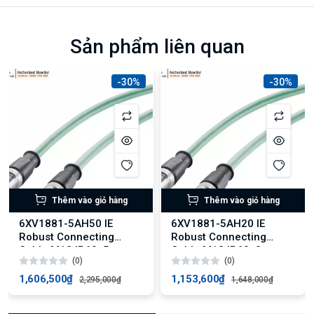
Sản phẩm liên quan
-30%
-30%
Thêm vào giỏ hàng
Thêm vào giỏ hàng
6XV1881-5AH50 IE
6XV1881-5AH20 IE
Robust Connecting
Robust Connecting
Cable M12 IP69, 5 m
Cable M12 IP69, 2 m
(0)
(0)
1,606,500₫
1,153,600₫
2,295,000₫
1,648,000₫