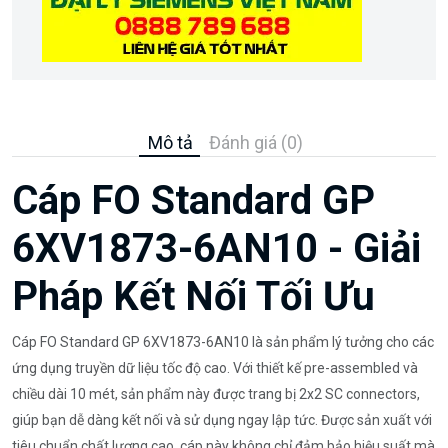
Mô tả
Đánh giá (0)
Cáp FO Standard GP
6XV1873-6AN10 - Giải
Pháp Kết Nối Tối Ưu
Cáp FO Standard GP 6XV1873-6AN10 là sản phẩm lý tưởng cho các
ứng dụng truyền dữ liệu tốc độ cao. Với thiết kế pre-assembled và
chiều dài 10 mét, sản phẩm này được trang bị 2x2 SC connectors,
giúp bạn dễ dàng kết nối và sử dụng ngay lập tức. Được sản xuất với
tiêu chuẩn chất lượng cao, cáp này không chỉ đảm bảo hiệu suất mà