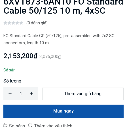
6XV1873-6AN10 FO Standard
Cable 50/125 10 m, 4xSC
(0 đánh giá)
FO Standard Cable GP (50/125), pre-assembled with 2x2 SC
connectors, length 10 m.
2,153,200₫
3,076,000₫
Có sẵn
Số lượng
Thêm vào giỏ hàng
Mua ngay
So sánh
Thêm vào yêu thích