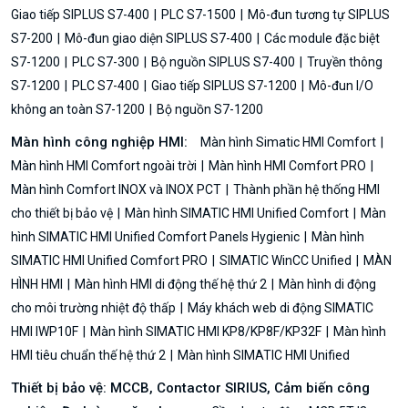
Giao tiếp SIPLUS S7-400
PLC S7-1500
Mô-đun tương tự SIPLUS
S7-200
Mô-đun giao diện SIPLUS S7-400
Các module đặc biệt
S7-1200
PLC S7-300
Bộ nguồn SIPLUS S7-400
Truyền thông
S7-1200
PLC S7-400
Giao tiếp SIPLUS S7-1200
Mô-đun I/O
không an toàn S7-1200
Bộ nguồn S7-1200
Màn hình công nghiệp HMI:
Màn hình Simatic HMI Comfort
Màn hình HMI Comfort ngoài trời
Màn hình HMI Comfort PRO
Màn hình Comfort INOX và INOX PCT
Thành phần hệ thống HMI
cho thiết bị bảo vệ
Màn hình SIMATIC HMI Unified Comfort
Màn
hình SIMATIC HMI Unified Comfort Panels Hygienic
Màn hình
SIMATIC HMI Unified Comfort PRO
SIMATIC WinCC Unified
MÀN
HÌNH HMI
Màn hình HMI di động thế hệ thứ 2
Màn hình di động
cho môi trường nhiệt độ thấp
Máy khách web di động SIMATIC
HMI IWP10F
Màn hình SIMATIC HMI KP8/KP8F/KP32F
Màn hình
HMI tiêu chuẩn thế hệ thứ 2
Màn hình SIMATIC HMI Unified
Thiết bị bảo vệ: MCCB, Contactor SIRIUS, Cảm biến công