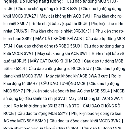
nghiệp, Đo lường năng lượng:
Cầu dao tự động MCB 5TJ3 -
5TJ6
Cầu dao chống dòng rò RCCB 5SV
Cầu dao tự động dạng
khối MCCB 3VA27
Máy cắt không khí ACB 3WJ
Phụ kiện cho rơ-
le nhiệt 3MU7
Rơ-le nhiệt bảo vệ quá tải 3RU6
Phụ kiện cho rơ-le
nhiệt 3RU6/5
Phụ kiện cho rơ-le nhiệt 3RB30/31
Phụ kiện cho rơ-
le an toàn 3SK2
MÁY CẮT KHÔNG KHÍ ACB
Cầu dao tự động MCB
5TJ4
Cầu dao chống dòng rò RCBO 5SU9
Cầu dao tự động dạng
khối MCCB 3VA1
Máy cắt không khí ACB 3WT
Rơ-le nhiệt bảo vệ
quá tải 3RU5
MÁY CẮT DẠNG KHỐI MCCB
Cầu dao tự động MCB
5SL6 - 5SL4
Cầu dao chống dòng rò RCCB 5TJ7
Cầu dao tự động
dạng khối MCCB 3VM
Máy cắt không khí ACB 3WA 3 cực
Rơ-le
khởi động từ 3MH7
CẦU DAO TỰ ĐỘNG MCB
Cầu dao tự động
MCB 5SY7
Phụ kiện bảo vệ dòng rò loại AC cho MCB 5SL4
MCCB
sử dụng bộ điều khiển từ nhiệt 3VJ
Máy cắt không khí ACB 3WA 4
cực
Rơ-le khởi động từ 3RH2 3TH và 3TG
CẦU DAO CHỐNG RÒ
RCCB
Cầu dao tự động MCB 5SY8
Phụ kiện bảo vệ dòng rò loại
AC cho MCB 5SY 5SM9
Cầu dao tự động dạng khối MCCB 3VA2
Rơ-le nhiệt bảo vệ quá tải kiểu điện tử 3RB
Cầu dao tự động MCB