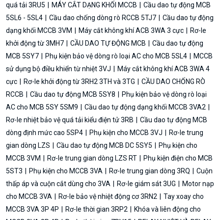
quá tải 3RU5
MÁY CẮT DẠNG KHỐI MCCB
Cầu dao tự động MCB
5SL6 - 5SL4
Cầu dao chống dòng rò RCCB 5TJ7
Cầu dao tự động
dạng khối MCCB 3VM
Máy cắt không khí ACB 3WA 3 cực
Rơ-le
khởi động từ 3MH7
CẦU DAO TỰ ĐỘNG MCB
Cầu dao tự động
MCB 5SY7
Phụ kiện bảo vệ dòng rò loại AC cho MCB 5SL4
MCCB
sử dụng bộ điều khiển từ nhiệt 3VJ
Máy cắt không khí ACB 3WA 4
cực
Rơ-le khởi động từ 3RH2 3TH và 3TG
CẦU DAO CHỐNG RÒ
RCCB
Cầu dao tự động MCB 5SY8
Phụ kiện bảo vệ dòng rò loại
AC cho MCB 5SY 5SM9
Cầu dao tự động dạng khối MCCB 3VA2
Rơ-le nhiệt bảo vệ quá tải kiểu điện tử 3RB
Cầu dao tự động MCB
dòng định mức cao 5SP4
Phụ kiện cho MCCB 3VJ
Rơ-le trung
gian dòng LZS
Cầu dao tự động MCB DC 5SY5
Phụ kiện cho
MCCB 3VM
Rơ-le trung gian dòng LZS RT
Phụ kiện điện cho MCB
5ST3
Phụ kiện cho MCCB 3VA
Rơ-le trung gian dòng 3RQ
Cuộn
thấp áp và cuộn cắt dùng cho 3VA
Rơ-le giám sát 3UG
Motor nạp
cho MCCB 3VA
Rơ-le bảo vệ nhiệt động cơ 3RN2
Tay xoay cho
MCCB 3VA 3P 4P
Rơ-le thời gian 3RP2
Khóa và liên động cho