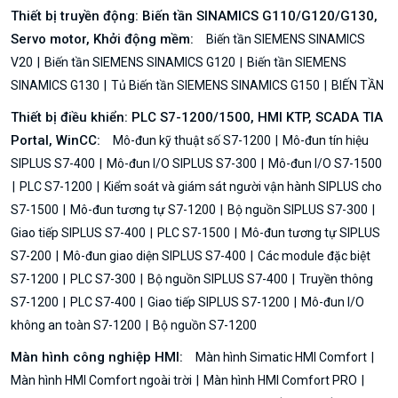
Thiết bị truyền động: Biến tần SINAMICS G110/G120/G130,
Servo motor, Khởi động mềm:
Biến tần SIEMENS SINAMICS
V20
Biến tần SIEMENS SINAMICS G120
Biến tần SIEMENS
SINAMICS G130
Tủ Biến tần SIEMENS SINAMICS G150
BIẾN TẦN
Thiết bị điều khiển: PLC S7-1200/1500, HMI KTP, SCADA TIA
Portal, WinCC:
Mô-đun kỹ thuật số S7-1200
Mô-đun tín hiệu
SIPLUS S7-400
Mô-đun I/O SIPLUS S7-300
Mô-đun I/O S7-1500
PLC S7-1200
Kiểm soát và giám sát người vận hành SIPLUS cho
S7-1500
Mô-đun tương tự S7-1200
Bộ nguồn SIPLUS S7-300
Giao tiếp SIPLUS S7-400
PLC S7-1500
Mô-đun tương tự SIPLUS
S7-200
Mô-đun giao diện SIPLUS S7-400
Các module đặc biệt
S7-1200
PLC S7-300
Bộ nguồn SIPLUS S7-400
Truyền thông
S7-1200
PLC S7-400
Giao tiếp SIPLUS S7-1200
Mô-đun I/O
không an toàn S7-1200
Bộ nguồn S7-1200
Màn hình công nghiệp HMI:
Màn hình Simatic HMI Comfort
Màn hình HMI Comfort ngoài trời
Màn hình HMI Comfort PRO