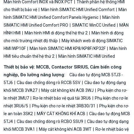
Màn hình Comfort INOX và INOX PCT
Thành phần hệ thống HMI
cho thiết bị bảo vệ
Màn hình SIMATIC HMI Unified Comfort
Màn
hình SIMATIC HMI Unified Comfort Panels Hygienic
Màn hình
SIMATIC HMI Unified Comfort PRO
SIMATIC WinCC Unified
MÀN
HÌNH HMI
Màn hình HMI di động thế hệ thứ 2
Màn hình di động
cho môi trường nhiệt độ thấp
Máy khách web di động SIMATIC
HMI IWP10F
Màn hình SIMATIC HMI KP8/KP8F/KP32F
Màn hình
HMI tiêu chuẩn thế hệ thứ 2
Màn hình SIMATIC HMI Unified
Thiết bị bảo vệ: MCCB, Contactor SIRIUS, Cảm biến công
nghiệp, Đo lường năng lượng:
Cầu dao tự động MCB 5TJ3 -
5TJ6
Cầu dao chống dòng rò RCCB 5SV
Cầu dao tự động dạng
khối MCCB 3VA27
Máy cắt không khí ACB 3WJ
Phụ kiện cho rơ-
le nhiệt 3MU7
Rơ-le nhiệt bảo vệ quá tải 3RU6
Phụ kiện cho rơ-le
nhiệt 3RU6/5
Phụ kiện cho rơ-le nhiệt 3RB30/31
Phụ kiện cho rơ-
le an toàn 3SK2
MÁY CẮT KHÔNG KHÍ ACB
Cầu dao tự động MCB
5TJ4
Cầu dao chống dòng rò RCBO 5SU9
Cầu dao tự động dạng
khối MCCB 3VA1
Máy cắt không khí ACB 3WT
Rơ-le nhiệt bảo vệ