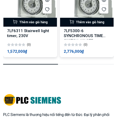
Thêm vào giỏ hàng
Thêm vào giỏ hàng
7LF6311 Stairwell light
7LF5300-6
timer, 230V
SYNCHRONOUS TIME
SWITCH 1W 3TE
(0)
(0)
1,572,000₫
2,776,000₫
PLC Siemens là thương hiệu nổi tiếng đến từ Đức. Đại lý phân phối