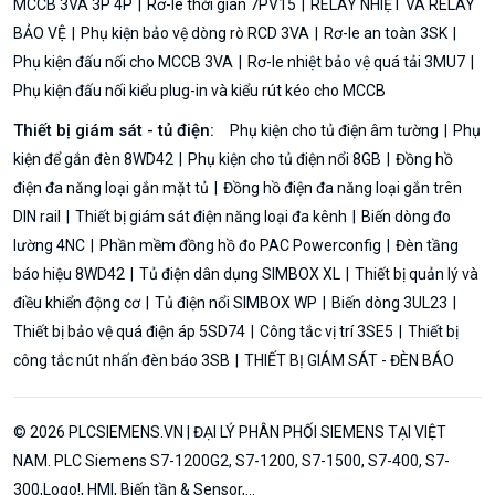
MCCB 3VA 3P 4P
Rơ-le thời gian 7PV15
RELAY NHIỆT VÀ RELAY
BẢO VỆ
Phụ kiện bảo vệ dòng rò RCD 3VA
Rơ-le an toàn 3SK
Phụ kiện đấu nối cho MCCB 3VA
Rơ-le nhiệt bảo vệ quá tải 3MU7
Phụ kiện đấu nối kiểu plug-in và kiểu rút kéo cho MCCB
Thiết bị giám sát - tủ điện:
Phụ kiện cho tủ điện âm tường
Phụ
kiện để gắn đèn 8WD42
Phụ kiện cho tủ điện nổi 8GB
Đồng hồ
điện đa năng loại gắn mặt tủ
Đồng hồ điện đa năng loại gắn trên
DIN rail
Thiết bị giám sát điện năng loại đa kênh
Biến dòng đo
lường 4NC
Phần mềm đồng hồ đo PAC Powerconfig
Đèn tầng
báo hiệu 8WD42
Tủ điện dân dụng SIMBOX XL
Thiết bị quản lý và
điều khiển động cơ
Tủ điện nổi SIMBOX WP
Biến dòng 3UL23
Thiết bị bảo vệ quá điện áp 5SD74
Công tắc vị trí 3SE5
Thiết bị
công tắc nút nhấn đèn báo 3SB
THIẾT BỊ GIÁM SÁT - ĐÈN BÁO
© 2026 PLCSIEMENS.VN | ĐẠI LÝ PHÂN PHỐI SIEMENS TẠI VIỆT
NAM. PLC Siemens S7-1200G2, S7-1200, S7-1500, S7-400, S7-
300,Logo!, HMI, Biến tần & Sensor,...