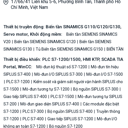
17/66/41 Liên khu 5-6, Phường Bình Tân, Thành phố Hồ
Chí Minh, Việt Nam
Thiết bị truyền động: Biến tần SINAMICS G110/G120/G130,
Servo motor, Khởi động mềm:
Biến tần SIEMENS SINAMICS
V20
Biến tần SIEMENS SINAMICS G120
Biến tần SIEMENS
SINAMICS G130
Tủ Biến tần SIEMENS SINAMICS G150
BIẾN TẦN
Thiết bị điều khiển: PLC S7-1200/1500, HMI KTP, SCADA TIA
Portal, WinCC:
Mô-đun kỹ thuật số S7-1200
Mô-đun tín hiệu
SIPLUS S7-400
Mô-đun I/O SIPLUS S7-300
Mô-đun I/O S7-1500
PLC S7-1200
Kiểm soát và giám sát người vận hành SIPLUS cho
S7-1500
Mô-đun tương tự S7-1200
Bộ nguồn SIPLUS S7-300
Giao tiếp SIPLUS S7-400
PLC S7-1500
Mô-đun tương tự SIPLUS
S7-200
Mô-đun giao diện SIPLUS S7-400
Các module đặc biệt
S7-1200
PLC S7-300
Bộ nguồn SIPLUS S7-400
Truyền thông
S7-1200
PLC S7-400
Giao tiếp SIPLUS S7-1200
Mô-đun I/O
không an toàn S7-1200
Bộ nguồn S7-1200