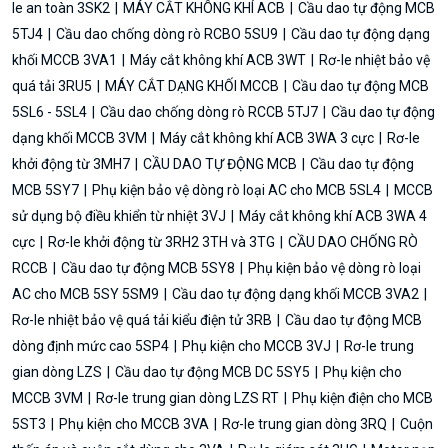
le an toàn 3SK2
MÁY CẮT KHÔNG KHÍ ACB
Cầu dao tự động MCB
5TJ4
Cầu dao chống dòng rò RCBO 5SU9
Cầu dao tự động dạng
khối MCCB 3VA1
Máy cắt không khí ACB 3WT
Rơ-le nhiệt bảo vệ
quá tải 3RU5
MÁY CẮT DẠNG KHỐI MCCB
Cầu dao tự động MCB
5SL6 - 5SL4
Cầu dao chống dòng rò RCCB 5TJ7
Cầu dao tự động
dạng khối MCCB 3VM
Máy cắt không khí ACB 3WA 3 cực
Rơ-le
khởi động từ 3MH7
CẦU DAO TỰ ĐỘNG MCB
Cầu dao tự động
MCB 5SY7
Phụ kiện bảo vệ dòng rò loại AC cho MCB 5SL4
MCCB
sử dụng bộ điều khiển từ nhiệt 3VJ
Máy cắt không khí ACB 3WA 4
cực
Rơ-le khởi động từ 3RH2 3TH và 3TG
CẦU DAO CHỐNG RÒ
RCCB
Cầu dao tự động MCB 5SY8
Phụ kiện bảo vệ dòng rò loại
AC cho MCB 5SY 5SM9
Cầu dao tự động dạng khối MCCB 3VA2
Rơ-le nhiệt bảo vệ quá tải kiểu điện tử 3RB
Cầu dao tự động MCB
dòng định mức cao 5SP4
Phụ kiện cho MCCB 3VJ
Rơ-le trung
gian dòng LZS
Cầu dao tự động MCB DC 5SY5
Phụ kiện cho
MCCB 3VM
Rơ-le trung gian dòng LZS RT
Phụ kiện điện cho MCB
5ST3
Phụ kiện cho MCCB 3VA
Rơ-le trung gian dòng 3RQ
Cuộn