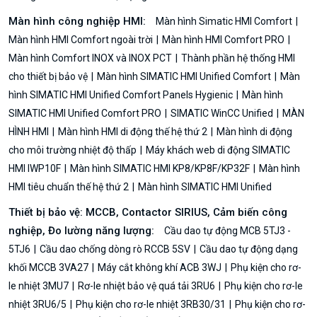
Màn hình công nghiệp HMI:
Màn hình Simatic HMI Comfort
Màn hình HMI Comfort ngoài trời
Màn hình HMI Comfort PRO
Màn hình Comfort INOX và INOX PCT
Thành phần hệ thống HMI
cho thiết bị bảo vệ
Màn hình SIMATIC HMI Unified Comfort
Màn
hình SIMATIC HMI Unified Comfort Panels Hygienic
Màn hình
SIMATIC HMI Unified Comfort PRO
SIMATIC WinCC Unified
MÀN
HÌNH HMI
Màn hình HMI di động thế hệ thứ 2
Màn hình di động
cho môi trường nhiệt độ thấp
Máy khách web di động SIMATIC
HMI IWP10F
Màn hình SIMATIC HMI KP8/KP8F/KP32F
Màn hình
HMI tiêu chuẩn thế hệ thứ 2
Màn hình SIMATIC HMI Unified
Thiết bị bảo vệ: MCCB, Contactor SIRIUS, Cảm biến công
nghiệp, Đo lường năng lượng:
Cầu dao tự động MCB 5TJ3 -
5TJ6
Cầu dao chống dòng rò RCCB 5SV
Cầu dao tự động dạng
khối MCCB 3VA27
Máy cắt không khí ACB 3WJ
Phụ kiện cho rơ-
le nhiệt 3MU7
Rơ-le nhiệt bảo vệ quá tải 3RU6
Phụ kiện cho rơ-le
nhiệt 3RU6/5
Phụ kiện cho rơ-le nhiệt 3RB30/31
Phụ kiện cho rơ-