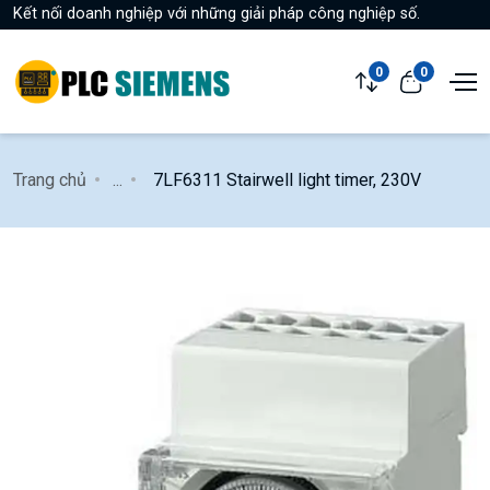
Kết nối doanh nghiệp với những giải pháp công nghiệp số.
0
0
Trang chủ
...
7LF6311 Stairwell light timer, 230V