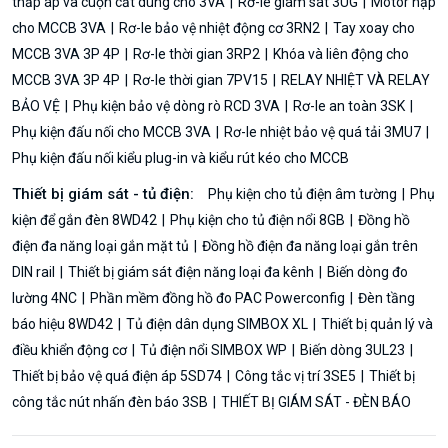
thấp áp và cuộn cắt dùng cho 3VA
Rơ-le giám sát 3UG
Motor nạp
cho MCCB 3VA
Rơ-le bảo vệ nhiệt động cơ 3RN2
Tay xoay cho
MCCB 3VA 3P 4P
Rơ-le thời gian 3RP2
Khóa và liên động cho
MCCB 3VA 3P 4P
Rơ-le thời gian 7PV15
RELAY NHIỆT VÀ RELAY
BẢO VỆ
Phụ kiện bảo vệ dòng rò RCD 3VA
Rơ-le an toàn 3SK
Phụ kiện đấu nối cho MCCB 3VA
Rơ-le nhiệt bảo vệ quá tải 3MU7
Phụ kiện đấu nối kiểu plug-in và kiểu rút kéo cho MCCB
Thiết bị giám sát - tủ điện:
Phụ kiện cho tủ điện âm tường
Phụ
kiện để gắn đèn 8WD42
Phụ kiện cho tủ điện nổi 8GB
Đồng hồ
điện đa năng loại gắn mặt tủ
Đồng hồ điện đa năng loại gắn trên
DIN rail
Thiết bị giám sát điện năng loại đa kênh
Biến dòng đo
lường 4NC
Phần mềm đồng hồ đo PAC Powerconfig
Đèn tầng
báo hiệu 8WD42
Tủ điện dân dụng SIMBOX XL
Thiết bị quản lý và
điều khiển động cơ
Tủ điện nổi SIMBOX WP
Biến dòng 3UL23
Thiết bị bảo vệ quá điện áp 5SD74
Công tắc vị trí 3SE5
Thiết bị
công tắc nút nhấn đèn báo 3SB
THIẾT BỊ GIÁM SÁT - ĐÈN BÁO