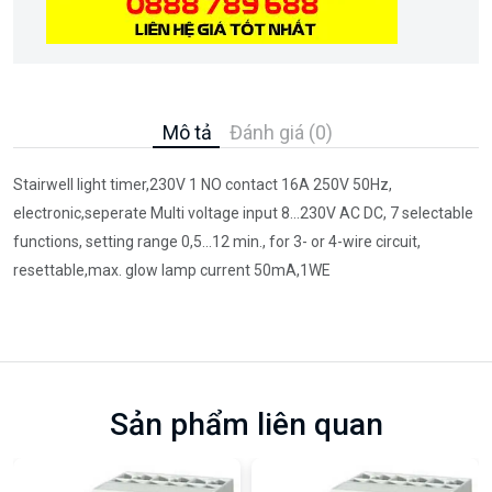
Mô tả
Đánh giá (0)
Stairwell light timer,230V 1 NO contact 16A 250V 50Hz,
electronic,seperate Multi voltage input 8...230V AC DC, 7 selectable
functions, setting range 0,5...12 min., for 3- or 4-wire circuit,
resettable,max. glow lamp current 50mA,1WE
Sản phẩm liên quan