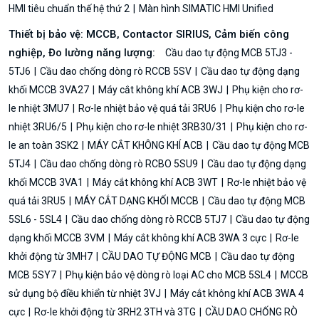
HMI tiêu chuẩn thế hệ thứ 2
Màn hình SIMATIC HMI Unified
Thiết bị bảo vệ: MCCB, Contactor SIRIUS, Cảm biến công
nghiệp, Đo lường năng lượng:
Cầu dao tự động MCB 5TJ3 -
5TJ6
Cầu dao chống dòng rò RCCB 5SV
Cầu dao tự động dạng
khối MCCB 3VA27
Máy cắt không khí ACB 3WJ
Phụ kiện cho rơ-
le nhiệt 3MU7
Rơ-le nhiệt bảo vệ quá tải 3RU6
Phụ kiện cho rơ-le
nhiệt 3RU6/5
Phụ kiện cho rơ-le nhiệt 3RB30/31
Phụ kiện cho rơ-
le an toàn 3SK2
MÁY CẮT KHÔNG KHÍ ACB
Cầu dao tự động MCB
5TJ4
Cầu dao chống dòng rò RCBO 5SU9
Cầu dao tự động dạng
khối MCCB 3VA1
Máy cắt không khí ACB 3WT
Rơ-le nhiệt bảo vệ
quá tải 3RU5
MÁY CẮT DẠNG KHỐI MCCB
Cầu dao tự động MCB
5SL6 - 5SL4
Cầu dao chống dòng rò RCCB 5TJ7
Cầu dao tự động
dạng khối MCCB 3VM
Máy cắt không khí ACB 3WA 3 cực
Rơ-le
khởi động từ 3MH7
CẦU DAO TỰ ĐỘNG MCB
Cầu dao tự động
MCB 5SY7
Phụ kiện bảo vệ dòng rò loại AC cho MCB 5SL4
MCCB
sử dụng bộ điều khiển từ nhiệt 3VJ
Máy cắt không khí ACB 3WA 4
cực
Rơ-le khởi động từ 3RH2 3TH và 3TG
CẦU DAO CHỐNG RÒ