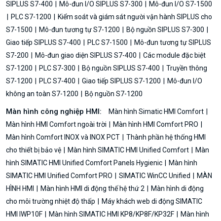
SIPLUS S7-400
Mô-đun I/O SIPLUS S7-300
Mô-đun I/O S7-1500
PLC S7-1200
Kiểm soát và giám sát người vận hành SIPLUS cho
S7-1500
Mô-đun tương tự S7-1200
Bộ nguồn SIPLUS S7-300
Giao tiếp SIPLUS S7-400
PLC S7-1500
Mô-đun tương tự SIPLUS
S7-200
Mô-đun giao diện SIPLUS S7-400
Các module đặc biệt
S7-1200
PLC S7-300
Bộ nguồn SIPLUS S7-400
Truyền thông
S7-1200
PLC S7-400
Giao tiếp SIPLUS S7-1200
Mô-đun I/O
không an toàn S7-1200
Bộ nguồn S7-1200
Màn hình công nghiệp HMI:
Màn hình Simatic HMI Comfort
Màn hình HMI Comfort ngoài trời
Màn hình HMI Comfort PRO
Màn hình Comfort INOX và INOX PCT
Thành phần hệ thống HMI
cho thiết bị bảo vệ
Màn hình SIMATIC HMI Unified Comfort
Màn
hình SIMATIC HMI Unified Comfort Panels Hygienic
Màn hình
SIMATIC HMI Unified Comfort PRO
SIMATIC WinCC Unified
MÀN
HÌNH HMI
Màn hình HMI di động thế hệ thứ 2
Màn hình di động
cho môi trường nhiệt độ thấp
Máy khách web di động SIMATIC
HMI IWP10F
Màn hình SIMATIC HMI KP8/KP8F/KP32F
Màn hình