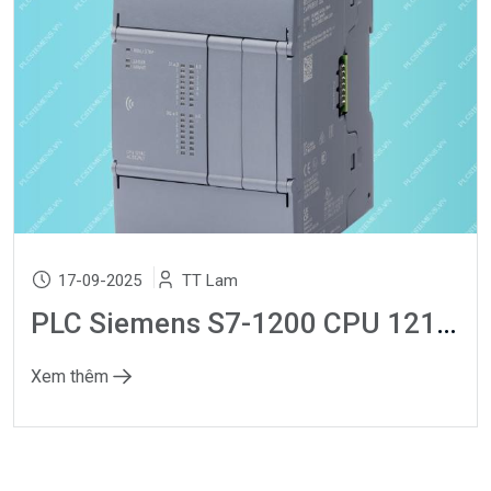
17-09-2025
TT Lam
PLC Siemens S7-1200 CPU 1214C: Datasheet, Manual, Giá và So sánh DC/DC/DC vs AC/DC/RLY
Xem thêm