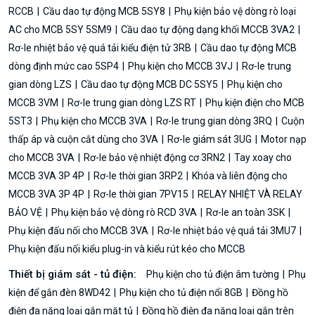
RCCB
Cầu dao tự động MCB 5SY8
Phụ kiện bảo vệ dòng rò loại
AC cho MCB 5SY 5SM9
Cầu dao tự động dạng khối MCCB 3VA2
Rơ-le nhiệt bảo vệ quá tải kiểu điện tử 3RB
Cầu dao tự động MCB
dòng định mức cao 5SP4
Phụ kiện cho MCCB 3VJ
Rơ-le trung
gian dòng LZS
Cầu dao tự động MCB DC 5SY5
Phụ kiện cho
MCCB 3VM
Rơ-le trung gian dòng LZS RT
Phụ kiện điện cho MCB
5ST3
Phụ kiện cho MCCB 3VA
Rơ-le trung gian dòng 3RQ
Cuộn
thấp áp và cuộn cắt dùng cho 3VA
Rơ-le giám sát 3UG
Motor nạp
cho MCCB 3VA
Rơ-le bảo vệ nhiệt động cơ 3RN2
Tay xoay cho
MCCB 3VA 3P 4P
Rơ-le thời gian 3RP2
Khóa và liên động cho
MCCB 3VA 3P 4P
Rơ-le thời gian 7PV15
RELAY NHIỆT VÀ RELAY
BẢO VỆ
Phụ kiện bảo vệ dòng rò RCD 3VA
Rơ-le an toàn 3SK
Phụ kiện đấu nối cho MCCB 3VA
Rơ-le nhiệt bảo vệ quá tải 3MU7
Phụ kiện đấu nối kiểu plug-in và kiểu rút kéo cho MCCB
Thiết bị giám sát - tủ điện:
Phụ kiện cho tủ điện âm tường
Phụ
kiện để gắn đèn 8WD42
Phụ kiện cho tủ điện nổi 8GB
Đồng hồ
điện đa năng loại gắn mặt tủ
Đồng hồ điện đa năng loại gắn trên