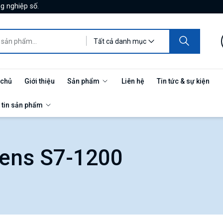
g nghiệp số.
Tất cả danh mục
 chủ
Giới thiệu
Sản phẩm
Liên hệ
Tin tức & sự kiện
 tin sản phẩm
mens S7-1200