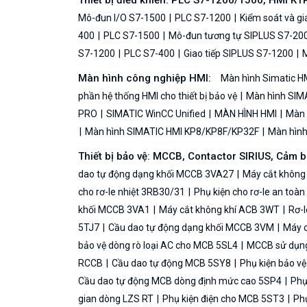
Thiết bị điều khiển: PLC S7-1200/1500, HMI KT
Mô-đun I/O S7-1500
PLC S7-1200
Kiểm soát và g
400
PLC S7-1500
Mô-đun tương tự SIPLUS S7-20
S7-1200
PLC S7-400
Giao tiếp SIPLUS S7-1200
M
Màn hình công nghiệp HMI:
Màn hình Simatic H
phần hệ thống HMI cho thiết bị bảo vệ
Màn hình SIMA
PRO
SIMATIC WinCC Unified
MÀN HÌNH HMI
Màn h
Màn hình SIMATIC HMI KP8/KP8F/KP32F
Màn hình 
Thiết bị bảo vệ: MCCB, Contactor SIRIUS, Cảm 
dao tự động dạng khối MCCB 3VA27
Máy cắt không
cho rơ-le nhiệt 3RB30/31
Phụ kiện cho rơ-le an toà
khối MCCB 3VA1
Máy cắt không khí ACB 3WT
Rơ-l
5TJ7
Cầu dao tự động dạng khối MCCB 3VM
Máy c
bảo vệ dòng rò loại AC cho MCB 5SL4
MCCB sử dụng 
RCCB
Cầu dao tự động MCB 5SY8
Phụ kiện bảo v
Cầu dao tự động MCB dòng định mức cao 5SP4
Phụ
gian dòng LZS RT
Phụ kiện điện cho MCB 5ST3
Phụ