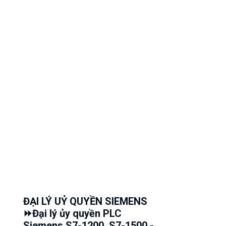
ĐẠI LÝ UỶ QUYỀN SIEMENS
⏩Đại lý ủy quyền PLC
Siemens S7-1200, S7-1500 -