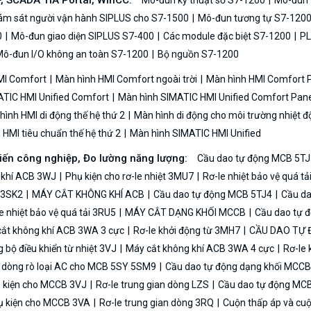
P, SCADA TIA Portal, WinCC:
Mô-đun kỹ thuật số S7-1200
Mô-đun t
iám sát người vận hành SIPLUS cho S7-1500
Mô-đun tương tự S7-120
0
Mô-đun giao diện SIPLUS S7-400
Các module đặc biệt S7-1200
PL
ô-đun I/O không an toàn S7-1200
Bộ nguồn S7-1200
MI Comfort
Màn hình HMI Comfort ngoài trời
Màn hình HMI Comfort
TIC HMI Unified Comfort
Màn hình SIMATIC HMI Unified Comfort Pane
ình HMI di động thế hệ thứ 2
Màn hình di động cho môi trường nhiệt đ
HMI tiêu chuẩn thế hệ thứ 2
Màn hình SIMATIC HMI Unified
biến công nghiệp, Đo lường năng lượng:
Cầu dao tự động MCB 5TJ
 khí ACB 3WJ
Phụ kiện cho rơ-le nhiệt 3MU7
Rơ-le nhiệt bảo vệ quá t
n 3SK2
MÁY CẮT KHÔNG KHÍ ACB
Cầu dao tự động MCB 5TJ4
Cầu da
e nhiệt bảo vệ quá tải 3RU5
MÁY CẮT DẠNG KHỐI MCCB
Cầu dao tự 
ắt không khí ACB 3WA 3 cực
Rơ-le khởi động từ 3MH7
CẦU DAO TỰ
bộ điều khiển từ nhiệt 3VJ
Máy cắt không khí ACB 3WA 4 cực
Rơ-le 
ệ dòng rò loại AC cho MCB 5SY 5SM9
Cầu dao tự động dạng khối MCC
 kiện cho MCCB 3VJ
Rơ-le trung gian dòng LZS
Cầu dao tự động MC
 kiện cho MCCB 3VA
Rơ-le trung gian dòng 3RQ
Cuộn thấp áp và cu