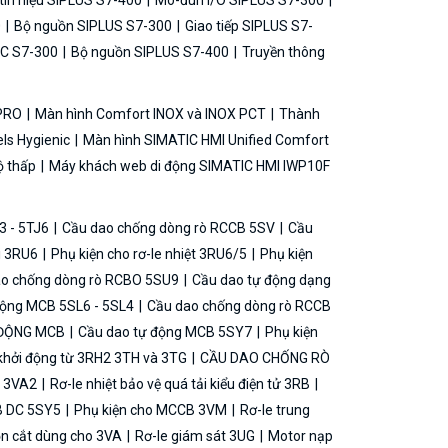
ín hiệu SIPLUS S7-400
Mô-đun I/O SIPLUS S7-300
0
Bộ nguồn SIPLUS S7-300
Giao tiếp SIPLUS S7-
C S7-300
Bộ nguồn SIPLUS S7-400
Truyền thông
 PRO
Màn hình Comfort INOX và INOX PCT
Thành
ls Hygienic
Màn hình SIMATIC HMI Unified Comfort
ộ thấp
Máy khách web di động SIMATIC HMI IWP10F
3 - 5TJ6
Cầu dao chống dòng rò RCCB 5SV
Cầu
ải 3RU6
Phụ kiện cho rơ-le nhiệt 3RU6/5
Phụ kiện
o chống dòng rò RCBO 5SU9
Cầu dao tự động dạng
động MCB 5SL6 - 5SL4
Cầu dao chống dòng rò RCCB
 ĐỘNG MCB
Cầu dao tự động MCB 5SY7
Phụ kiện
khởi động từ 3RH2 3TH và 3TG
CẦU DAO CHỐNG RÒ
B 3VA2
Rơ-le nhiệt bảo vệ quá tải kiểu điện tử 3RB
B DC 5SY5
Phụ kiện cho MCCB 3VM
Rơ-le trung
ộn cắt dùng cho 3VA
Rơ-le giám sát 3UG
Motor nạp