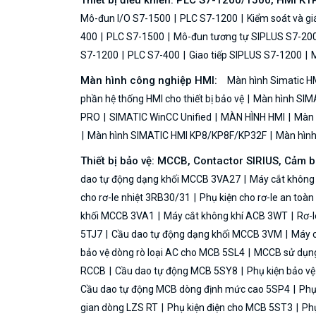
Thiết bị điều khiển: PLC S7-1200/1500, HMI KT
Mô-đun I/O S7-1500
PLC S7-1200
Kiểm soát và g
400
PLC S7-1500
Mô-đun tương tự SIPLUS S7-20
S7-1200
PLC S7-400
Giao tiếp SIPLUS S7-1200
M
Màn hình công nghiệp HMI:
Màn hình Simatic H
phần hệ thống HMI cho thiết bị bảo vệ
Màn hình SIMA
PRO
SIMATIC WinCC Unified
MÀN HÌNH HMI
Màn h
Màn hình SIMATIC HMI KP8/KP8F/KP32F
Màn hình 
Thiết bị bảo vệ: MCCB, Contactor SIRIUS, Cảm 
dao tự động dạng khối MCCB 3VA27
Máy cắt không
cho rơ-le nhiệt 3RB30/31
Phụ kiện cho rơ-le an toà
khối MCCB 3VA1
Máy cắt không khí ACB 3WT
Rơ-l
5TJ7
Cầu dao tự động dạng khối MCCB 3VM
Máy c
bảo vệ dòng rò loại AC cho MCB 5SL4
MCCB sử dụng 
RCCB
Cầu dao tự động MCB 5SY8
Phụ kiện bảo v
Cầu dao tự động MCB dòng định mức cao 5SP4
Phụ
gian dòng LZS RT
Phụ kiện điện cho MCB 5ST3
Phụ