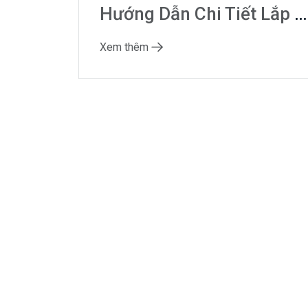
Hướng Dẫn Chi Tiết Lắp Đặt Và Cấu Hình PLC Siemens S7-1200 G2 Cho Nhà Máy Nhỏ
Xem thêm