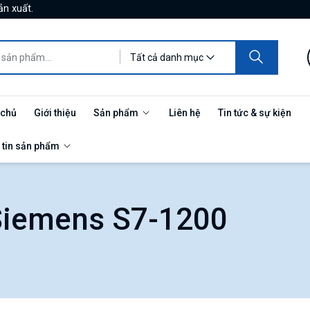
ản xuất.
Tất cả danh mục
 chủ
Giới thiệu
Sản phẩm
Liên hệ
Tin tức & sự kiện
 tin sản phẩm
Siemens S7-1200