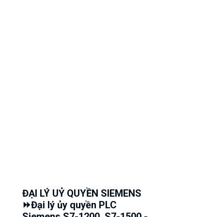
ĐẠI LÝ UỶ QUYỀN SIEMENS
⏩Đại lý ủy quyền PLC
Siemens S7-1200, S7-1500 -