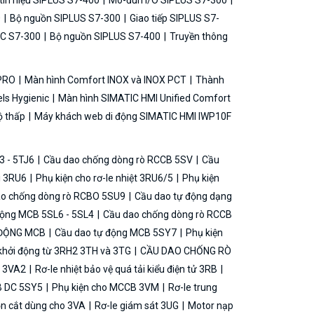
ín hiệu SIPLUS S7-400
Mô-đun I/O SIPLUS S7-300
0
Bộ nguồn SIPLUS S7-300
Giao tiếp SIPLUS S7-
C S7-300
Bộ nguồn SIPLUS S7-400
Truyền thông
 PRO
Màn hình Comfort INOX và INOX PCT
Thành
ls Hygienic
Màn hình SIMATIC HMI Unified Comfort
ộ thấp
Máy khách web di động SIMATIC HMI IWP10F
3 - 5TJ6
Cầu dao chống dòng rò RCCB 5SV
Cầu
ải 3RU6
Phụ kiện cho rơ-le nhiệt 3RU6/5
Phụ kiện
o chống dòng rò RCBO 5SU9
Cầu dao tự động dạng
động MCB 5SL6 - 5SL4
Cầu dao chống dòng rò RCCB
 ĐỘNG MCB
Cầu dao tự động MCB 5SY7
Phụ kiện
khởi động từ 3RH2 3TH và 3TG
CẦU DAO CHỐNG RÒ
B 3VA2
Rơ-le nhiệt bảo vệ quá tải kiểu điện tử 3RB
B DC 5SY5
Phụ kiện cho MCCB 3VM
Rơ-le trung
ộn cắt dùng cho 3VA
Rơ-le giám sát 3UG
Motor nạp