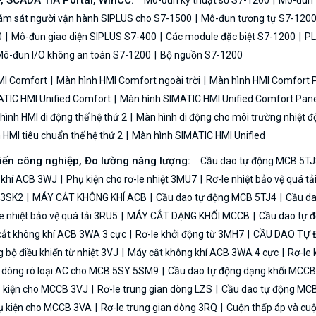
P, SCADA TIA Portal, WinCC:
Mô-đun kỹ thuật số S7-1200
Mô-đun t
iám sát người vận hành SIPLUS cho S7-1500
Mô-đun tương tự S7-120
0
Mô-đun giao diện SIPLUS S7-400
Các module đặc biệt S7-1200
PL
ô-đun I/O không an toàn S7-1200
Bộ nguồn S7-1200
MI Comfort
Màn hình HMI Comfort ngoài trời
Màn hình HMI Comfort
TIC HMI Unified Comfort
Màn hình SIMATIC HMI Unified Comfort Pane
ình HMI di động thế hệ thứ 2
Màn hình di động cho môi trường nhiệt đ
HMI tiêu chuẩn thế hệ thứ 2
Màn hình SIMATIC HMI Unified
biến công nghiệp, Đo lường năng lượng:
Cầu dao tự động MCB 5TJ
 khí ACB 3WJ
Phụ kiện cho rơ-le nhiệt 3MU7
Rơ-le nhiệt bảo vệ quá t
n 3SK2
MÁY CẮT KHÔNG KHÍ ACB
Cầu dao tự động MCB 5TJ4
Cầu da
e nhiệt bảo vệ quá tải 3RU5
MÁY CẮT DẠNG KHỐI MCCB
Cầu dao tự 
ắt không khí ACB 3WA 3 cực
Rơ-le khởi động từ 3MH7
CẦU DAO TỰ
bộ điều khiển từ nhiệt 3VJ
Máy cắt không khí ACB 3WA 4 cực
Rơ-le 
ệ dòng rò loại AC cho MCB 5SY 5SM9
Cầu dao tự động dạng khối MCC
 kiện cho MCCB 3VJ
Rơ-le trung gian dòng LZS
Cầu dao tự động MC
 kiện cho MCCB 3VA
Rơ-le trung gian dòng 3RQ
Cuộn thấp áp và cu