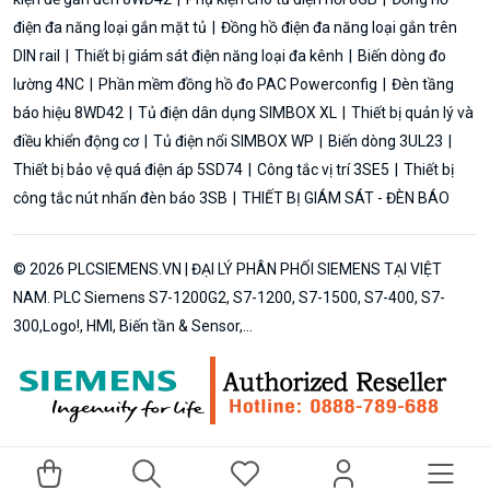
điện đa năng loại gắn mặt tủ
Đồng hồ điện đa năng loại gắn trên
DIN rail
Thiết bị giám sát điện năng loại đa kênh
Biến dòng đo
lường 4NC
Phần mềm đồng hồ đo PAC Powerconfig
Đèn tầng
báo hiệu 8WD42
Tủ điện dân dụng SIMBOX XL
Thiết bị quản lý và
điều khiển động cơ
Tủ điện nổi SIMBOX WP
Biến dòng 3UL23
Thiết bị bảo vệ quá điện áp 5SD74
Công tắc vị trí 3SE5
Thiết bị
công tắc nút nhấn đèn báo 3SB
THIẾT BỊ GIÁM SÁT - ĐÈN BÁO
© 2026 PLCSIEMENS.VN | ĐẠI LÝ PHÂN PHỐI SIEMENS TẠI VIỆT
NAM. PLC Siemens S7-1200G2, S7-1200, S7-1500, S7-400, S7-
300,Logo!, HMI, Biến tần & Sensor,...