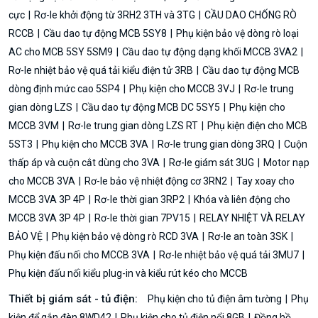
cực
Rơ-le khởi động từ 3RH2 3TH và 3TG
CẦU DAO CHỐNG RÒ
RCCB
Cầu dao tự động MCB 5SY8
Phụ kiện bảo vệ dòng rò loại
AC cho MCB 5SY 5SM9
Cầu dao tự động dạng khối MCCB 3VA2
Rơ-le nhiệt bảo vệ quá tải kiểu điện tử 3RB
Cầu dao tự động MCB
dòng định mức cao 5SP4
Phụ kiện cho MCCB 3VJ
Rơ-le trung
gian dòng LZS
Cầu dao tự động MCB DC 5SY5
Phụ kiện cho
MCCB 3VM
Rơ-le trung gian dòng LZS RT
Phụ kiện điện cho MCB
5ST3
Phụ kiện cho MCCB 3VA
Rơ-le trung gian dòng 3RQ
Cuộn
thấp áp và cuộn cắt dùng cho 3VA
Rơ-le giám sát 3UG
Motor nạp
cho MCCB 3VA
Rơ-le bảo vệ nhiệt động cơ 3RN2
Tay xoay cho
MCCB 3VA 3P 4P
Rơ-le thời gian 3RP2
Khóa và liên động cho
MCCB 3VA 3P 4P
Rơ-le thời gian 7PV15
RELAY NHIỆT VÀ RELAY
BẢO VỆ
Phụ kiện bảo vệ dòng rò RCD 3VA
Rơ-le an toàn 3SK
Phụ kiện đấu nối cho MCCB 3VA
Rơ-le nhiệt bảo vệ quá tải 3MU7
Phụ kiện đấu nối kiểu plug-in và kiểu rút kéo cho MCCB
Thiết bị giám sát - tủ điện:
Phụ kiện cho tủ điện âm tường
Phụ
kiện để gắn đèn 8WD42
Phụ kiện cho tủ điện nổi 8GB
Đồng hồ