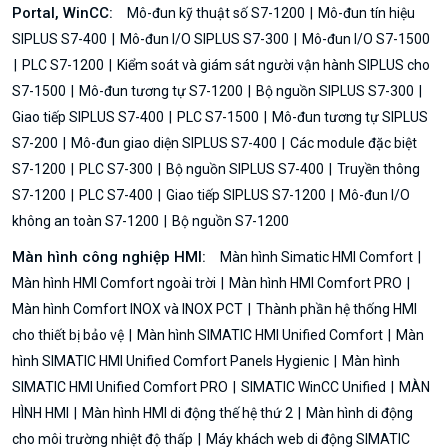
Portal, WinCC:
Mô-đun kỹ thuật số S7-1200
Mô-đun tín hiệu
SIPLUS S7-400
Mô-đun I/O SIPLUS S7-300
Mô-đun I/O S7-1500
PLC S7-1200
Kiểm soát và giám sát người vận hành SIPLUS cho
S7-1500
Mô-đun tương tự S7-1200
Bộ nguồn SIPLUS S7-300
Giao tiếp SIPLUS S7-400
PLC S7-1500
Mô-đun tương tự SIPLUS
S7-200
Mô-đun giao diện SIPLUS S7-400
Các module đặc biệt
S7-1200
PLC S7-300
Bộ nguồn SIPLUS S7-400
Truyền thông
S7-1200
PLC S7-400
Giao tiếp SIPLUS S7-1200
Mô-đun I/O
không an toàn S7-1200
Bộ nguồn S7-1200
Màn hình công nghiệp HMI:
Màn hình Simatic HMI Comfort
Màn hình HMI Comfort ngoài trời
Màn hình HMI Comfort PRO
Màn hình Comfort INOX và INOX PCT
Thành phần hệ thống HMI
cho thiết bị bảo vệ
Màn hình SIMATIC HMI Unified Comfort
Màn
hình SIMATIC HMI Unified Comfort Panels Hygienic
Màn hình
SIMATIC HMI Unified Comfort PRO
SIMATIC WinCC Unified
MÀN
HÌNH HMI
Màn hình HMI di động thế hệ thứ 2
Màn hình di động
cho môi trường nhiệt độ thấp
Máy khách web di động SIMATIC