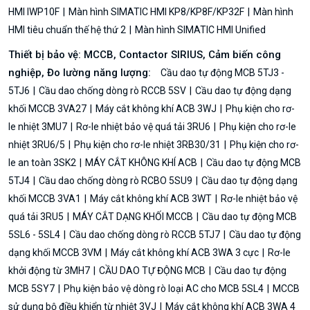
HMI IWP10F
Màn hình SIMATIC HMI KP8/KP8F/KP32F
Màn hình
HMI tiêu chuẩn thế hệ thứ 2
Màn hình SIMATIC HMI Unified
Thiết bị bảo vệ: MCCB, Contactor SIRIUS, Cảm biến công
nghiệp, Đo lường năng lượng:
Cầu dao tự động MCB 5TJ3 -
5TJ6
Cầu dao chống dòng rò RCCB 5SV
Cầu dao tự động dạng
khối MCCB 3VA27
Máy cắt không khí ACB 3WJ
Phụ kiện cho rơ-
le nhiệt 3MU7
Rơ-le nhiệt bảo vệ quá tải 3RU6
Phụ kiện cho rơ-le
nhiệt 3RU6/5
Phụ kiện cho rơ-le nhiệt 3RB30/31
Phụ kiện cho rơ-
le an toàn 3SK2
MÁY CẮT KHÔNG KHÍ ACB
Cầu dao tự động MCB
5TJ4
Cầu dao chống dòng rò RCBO 5SU9
Cầu dao tự động dạng
khối MCCB 3VA1
Máy cắt không khí ACB 3WT
Rơ-le nhiệt bảo vệ
quá tải 3RU5
MÁY CẮT DẠNG KHỐI MCCB
Cầu dao tự động MCB
5SL6 - 5SL4
Cầu dao chống dòng rò RCCB 5TJ7
Cầu dao tự động
dạng khối MCCB 3VM
Máy cắt không khí ACB 3WA 3 cực
Rơ-le
khởi động từ 3MH7
CẦU DAO TỰ ĐỘNG MCB
Cầu dao tự động
MCB 5SY7
Phụ kiện bảo vệ dòng rò loại AC cho MCB 5SL4
MCCB
sử dụng bộ điều khiển từ nhiệt 3VJ
Máy cắt không khí ACB 3WA 4