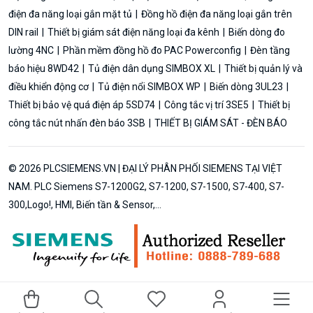
điện đa năng loại gắn mặt tủ
Đồng hồ điện đa năng loại gắn trên
DIN rail
Thiết bị giám sát điện năng loại đa kênh
Biến dòng đo
lường 4NC
Phần mềm đồng hồ đo PAC Powerconfig
Đèn tầng
báo hiệu 8WD42
Tủ điện dân dụng SIMBOX XL
Thiết bị quản lý và
điều khiển động cơ
Tủ điện nổi SIMBOX WP
Biến dòng 3UL23
Thiết bị bảo vệ quá điện áp 5SD74
Công tắc vị trí 3SE5
Thiết bị
công tắc nút nhấn đèn báo 3SB
THIẾT BỊ GIÁM SÁT - ĐÈN BÁO
© 2026 PLCSIEMENS.VN | ĐẠI LÝ PHÂN PHỐI SIEMENS TẠI VIỆT
NAM. PLC Siemens S7-1200G2, S7-1200, S7-1500, S7-400, S7-
300,Logo!, HMI, Biến tần & Sensor,...