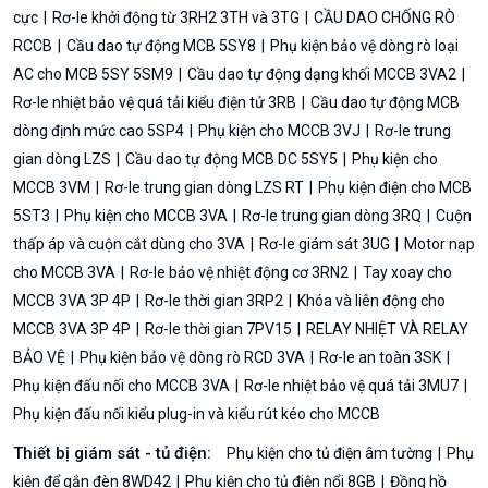
cực
Rơ-le khởi động từ 3RH2 3TH và 3TG
CẦU DAO CHỐNG RÒ
RCCB
Cầu dao tự động MCB 5SY8
Phụ kiện bảo vệ dòng rò loại
AC cho MCB 5SY 5SM9
Cầu dao tự động dạng khối MCCB 3VA2
Rơ-le nhiệt bảo vệ quá tải kiểu điện tử 3RB
Cầu dao tự động MCB
dòng định mức cao 5SP4
Phụ kiện cho MCCB 3VJ
Rơ-le trung
gian dòng LZS
Cầu dao tự động MCB DC 5SY5
Phụ kiện cho
MCCB 3VM
Rơ-le trung gian dòng LZS RT
Phụ kiện điện cho MCB
5ST3
Phụ kiện cho MCCB 3VA
Rơ-le trung gian dòng 3RQ
Cuộn
thấp áp và cuộn cắt dùng cho 3VA
Rơ-le giám sát 3UG
Motor nạp
cho MCCB 3VA
Rơ-le bảo vệ nhiệt động cơ 3RN2
Tay xoay cho
MCCB 3VA 3P 4P
Rơ-le thời gian 3RP2
Khóa và liên động cho
MCCB 3VA 3P 4P
Rơ-le thời gian 7PV15
RELAY NHIỆT VÀ RELAY
BẢO VỆ
Phụ kiện bảo vệ dòng rò RCD 3VA
Rơ-le an toàn 3SK
Phụ kiện đấu nối cho MCCB 3VA
Rơ-le nhiệt bảo vệ quá tải 3MU7
Phụ kiện đấu nối kiểu plug-in và kiểu rút kéo cho MCCB
Thiết bị giám sát - tủ điện:
Phụ kiện cho tủ điện âm tường
Phụ
kiện để gắn đèn 8WD42
Phụ kiện cho tủ điện nổi 8GB
Đồng hồ