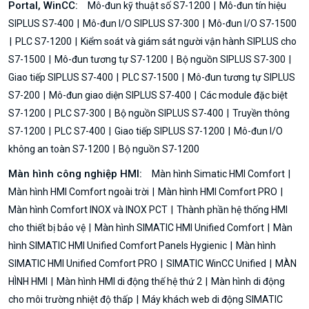
Portal, WinCC:
Mô-đun kỹ thuật số S7-1200
Mô-đun tín hiệu
SIPLUS S7-400
Mô-đun I/O SIPLUS S7-300
Mô-đun I/O S7-1500
PLC S7-1200
Kiểm soát và giám sát người vận hành SIPLUS cho
S7-1500
Mô-đun tương tự S7-1200
Bộ nguồn SIPLUS S7-300
Giao tiếp SIPLUS S7-400
PLC S7-1500
Mô-đun tương tự SIPLUS
S7-200
Mô-đun giao diện SIPLUS S7-400
Các module đặc biệt
S7-1200
PLC S7-300
Bộ nguồn SIPLUS S7-400
Truyền thông
S7-1200
PLC S7-400
Giao tiếp SIPLUS S7-1200
Mô-đun I/O
không an toàn S7-1200
Bộ nguồn S7-1200
Màn hình công nghiệp HMI:
Màn hình Simatic HMI Comfort
Màn hình HMI Comfort ngoài trời
Màn hình HMI Comfort PRO
Màn hình Comfort INOX và INOX PCT
Thành phần hệ thống HMI
cho thiết bị bảo vệ
Màn hình SIMATIC HMI Unified Comfort
Màn
hình SIMATIC HMI Unified Comfort Panels Hygienic
Màn hình
SIMATIC HMI Unified Comfort PRO
SIMATIC WinCC Unified
MÀN
HÌNH HMI
Màn hình HMI di động thế hệ thứ 2
Màn hình di động
cho môi trường nhiệt độ thấp
Máy khách web di động SIMATIC