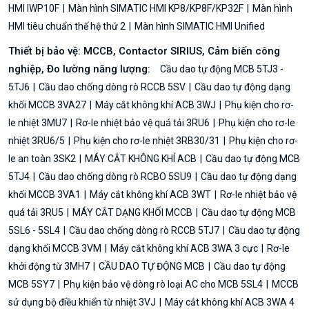
HMI IWP10F
Màn hình SIMATIC HMI KP8/KP8F/KP32F
Màn hình
HMI tiêu chuẩn thế hệ thứ 2
Màn hình SIMATIC HMI Unified
Thiết bị bảo vệ: MCCB, Contactor SIRIUS, Cảm biến công
nghiệp, Đo lường năng lượng:
Cầu dao tự động MCB 5TJ3 -
5TJ6
Cầu dao chống dòng rò RCCB 5SV
Cầu dao tự động dạng
khối MCCB 3VA27
Máy cắt không khí ACB 3WJ
Phụ kiện cho rơ-
le nhiệt 3MU7
Rơ-le nhiệt bảo vệ quá tải 3RU6
Phụ kiện cho rơ-le
nhiệt 3RU6/5
Phụ kiện cho rơ-le nhiệt 3RB30/31
Phụ kiện cho rơ-
le an toàn 3SK2
MÁY CẮT KHÔNG KHÍ ACB
Cầu dao tự động MCB
5TJ4
Cầu dao chống dòng rò RCBO 5SU9
Cầu dao tự động dạng
khối MCCB 3VA1
Máy cắt không khí ACB 3WT
Rơ-le nhiệt bảo vệ
quá tải 3RU5
MÁY CẮT DẠNG KHỐI MCCB
Cầu dao tự động MCB
5SL6 - 5SL4
Cầu dao chống dòng rò RCCB 5TJ7
Cầu dao tự động
dạng khối MCCB 3VM
Máy cắt không khí ACB 3WA 3 cực
Rơ-le
khởi động từ 3MH7
CẦU DAO TỰ ĐỘNG MCB
Cầu dao tự động
MCB 5SY7
Phụ kiện bảo vệ dòng rò loại AC cho MCB 5SL4
MCCB
sử dụng bộ điều khiển từ nhiệt 3VJ
Máy cắt không khí ACB 3WA 4