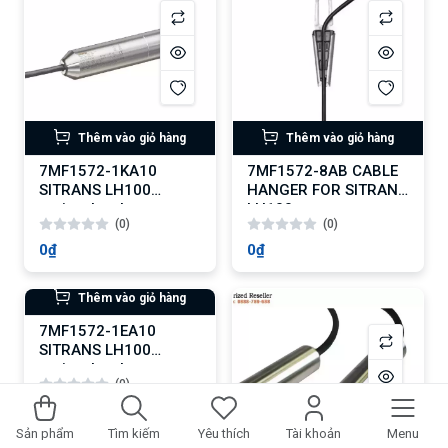
7MF1572-1FA10
SITRANS LH100
series, level
(0)
transmitter
0₫
Thêm vào giỏ hàng
Thêm vào giỏ hàng
7MF1572-1KA10
7MF1572-8AB CABLE
SITRANS LH100
HANGER FOR SITRANS
series, level
LH100
(0)
(0)
transmitter
0₫
0₫
Sản phẩm
Tìm kiếm
Yêu thích
Tài khoản
Menu