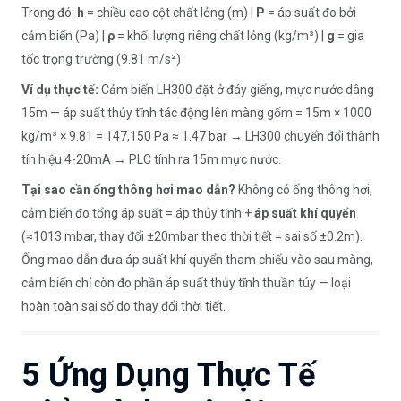
Trong đó:
h
= chiều cao cột chất lỏng (m) |
P
= áp suất đo bởi
cảm biến (Pa) |
ρ
= khối lượng riêng chất lỏng (kg/m³) |
g
= gia
tốc trọng trường (9.81 m/s²)
Ví dụ thực tế:
Cảm biến LH300 đặt ở đáy giếng, mực nước dâng
15m — áp suất thủy tĩnh tác động lên màng gốm = 15m × 1000
kg/m³ × 9.81 = 147,150 Pa ≈ 1.47 bar → LH300 chuyển đổi thành
tín hiệu 4-20mA → PLC tính ra 15m mực nước.
Tại sao cần ống thông hơi mao dẫn?
Không có ống thông hơi,
cảm biến đo tổng áp suất = áp thủy tĩnh +
áp suất khí quyển
(≈1013 mbar, thay đổi ±20mbar theo thời tiết = sai số ±0.2m).
Ống mao dẫn đưa áp suất khí quyển tham chiếu vào sau màng,
cảm biến chỉ còn đo phần áp suất thủy tĩnh thuần túy — loại
hoàn toàn sai số do thay đổi thời tiết.
5 Ứng Dụng Thực Tế