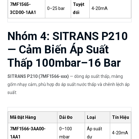
7MF1565-
Tuyệt
0–25 bar
4-20mA
3CD00-1AA1
đối
Nhóm 4: SITRANS P210
— Cảm Biến Áp Suất
Thấp 100mbar–16 Bar
SITRANS P210 (7MF1566-xxx)
— dòng áp suất thấp, màng
gốm nhạy cảm, phù hợp đo áp suất nước thấp và chênh lệch áp
suất:
Mã Đặt Hàng
Dải Đo
Loại
Tín Hiệu
7MF1566-3AA00-
0–100
Áp suất
4-20mA
1AA1
mbar
dư