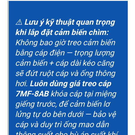
⚠️
Lưu ý kỹ thuật quan trọng
khi lắp đặt cảm biến chìm:
Không bao giờ treo cảm biến
bằng cáp điện — trọng lượng
cảm biến + cáp dài kéo căng
sẽ đứt ruột cáp và ống thông
hơi.
Luôn dùng giá treo cáp
7MF-8AB
khóa cáp tại miệng
giếng trước, để cảm biến lơ
lửng tự do bên dưới — bảo vệ
cáp và duy trì ống mao dẫn
thông suốt cho bù áp suất khí