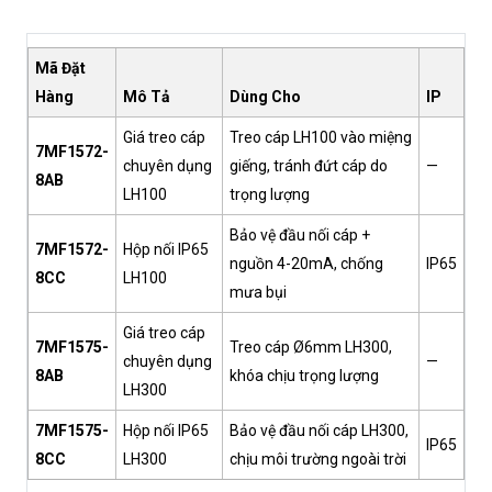
Mã Đặt
Hàng
Mô Tả
Dùng Cho
IP
Giá treo cáp
Treo cáp LH100 vào miệng
7MF1572-
chuyên dụng
giếng, tránh đứt cáp do
—
8AB
LH100
trọng lượng
Bảo vệ đầu nối cáp +
7MF1572-
Hộp nối IP65
nguồn 4-20mA, chống
IP65
8CC
LH100
mưa bụi
Giá treo cáp
7MF1575-
Treo cáp Ø6mm LH300,
chuyên dụng
—
8AB
khóa chịu trọng lượng
LH300
7MF1575-
Hộp nối IP65
Bảo vệ đầu nối cáp LH300,
IP65
8CC
LH300
chịu môi trường ngoài trời