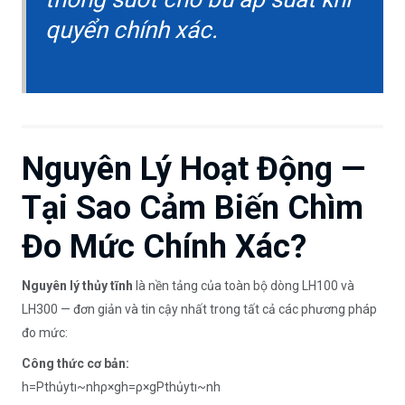
quyển chính xác.
Nguyên Lý Hoạt Động —
Tại Sao Cảm Biến Chìm
Đo Mức Chính Xác?
Nguyên lý thủy tĩnh
là nền tảng của toàn bộ dòng LH100 và
LH300 — đơn giản và tin cậy nhất trong tất cả các phương pháp
đo mức:
Công thức cơ bản:
h=Pthủytı~nhρ×g
h
=
ρ
×
gP
th
ủ
yt
ı
~
nh