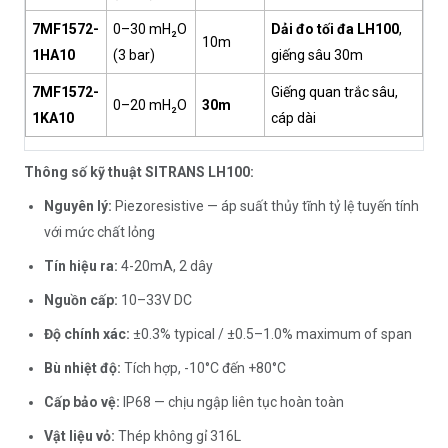
7MF1572-
0–30 mH₂O
Dải đo tối đa LH100
,
10m
1HA10
(3 bar)
giếng sâu 30m
7MF1572-
Giếng quan trắc sâu,
0–20 mH₂O
30m
1KA10
cáp dài
Thông số kỹ thuật SITRANS LH100:
Nguyên lý:
Piezoresistive — áp suất thủy tĩnh tỷ lệ tuyến tính
với mức chất lỏng
Tín hiệu ra:
4-20mA, 2 dây
Nguồn cấp:
10–33V DC
Độ chính xác:
±0.3% typical / ±0.5–1.0% maximum of span
Bù nhiệt độ:
Tích hợp, -10°C đến +80°C
Cấp bảo vệ:
IP68 — chịu ngập liên tục hoàn toàn
Vật liệu vỏ:
Thép không gỉ 316L