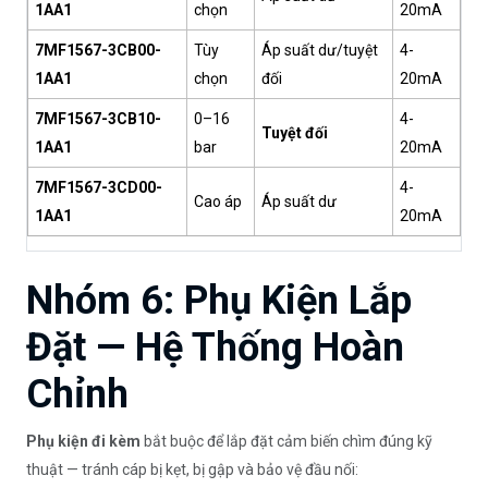
1AA1
chọn
20mA
7MF1567-3CB00-
Tùy
Áp suất dư/tuyệt
4-
1AA1
chọn
đối
20mA
7MF1567-3CB10-
0–16
4-
Tuyệt đối
1AA1
bar
20mA
7MF1567-3CD00-
4-
Cao áp
Áp suất dư
1AA1
20mA
Nhóm 6: Phụ Kiện Lắp
Đặt — Hệ Thống Hoàn
Chỉnh
Phụ kiện đi kèm
bắt buộc để lắp đặt cảm biến chìm đúng kỹ
thuật — tránh cáp bị kẹt, bị gập và bảo vệ đầu nối: