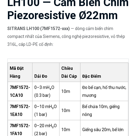
LH100 — Cảm Biến Chìm
Piezoresistive Ø22mm
SITRANS LH100 (7MF1572-xxx)
— dòng cảm biến chìm
compact nhất của Siemens, công nghệ piezoresistive, vỏ thép
316L, cáp LD-PE cố định:
Mã Đặt
Chiều
Hàng
Dải Đo
Dài Cáp
Đặc Điểm
7MF1572-
0–3 mH₂O
Đo bể cạn, hố thu nước,
10m
1CA10
(0.3 bar)
mương
7MF1572-
0–10 mH₂O
Bể chứa 10m, giếng
10m
1EA10
(1 bar)
nông
7MF1572-
0–20 mH₂O
10m
Giếng sâu 20m, bể lớn
1FA10
(2 bar)