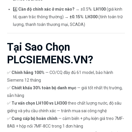
4️⃣
Cần độ chính xác ở mức nào?
→ ±0.5%:
LH100
(giá kinh
tế, quan trắc thông thường) →
±0.15%
:
LH300
(tính toán trữ
lượng, thanh toán thương mại, SCADA)
Tại Sao Chọn
PLCSIEMENS.VN?
✅
Chính hãng 100%
— CO/CQ đầy đủ 61 model, bảo hành
Siemens 12 tháng
✅
Chiết khấu 30% toàn bộ danh mục
— giá tốt nhất thị trường,
sẵn hàng
✅
Tư vấn chọn LH100 vs LH300
theo chất lượng nước, độ sâu
giếng và yêu cầu chính xác — tránh mua sai công nghệ
✅
Cung cấp bộ hoàn chỉnh
— cảm biến + phụ kiện giá treo 7MF-
8AB + hộp nối 7MF-8CC trong 1 đơn hàng