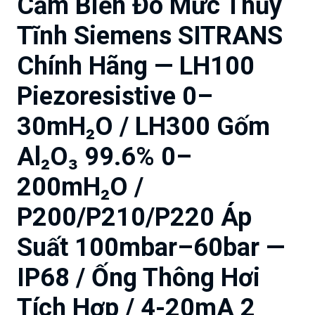
Cảm Biến Đo Mức Thủy
Tĩnh Siemens SITRANS
Chính Hãng — LH100
Piezoresistive 0–
30mH₂O / LH300 Gốm
Al₂O₃ 99.6% 0–
200mH₂O /
P200/P210/P220 Áp
Suất 100mbar–60bar —
IP68 / Ống Thông Hơi
Tích Hợp / 4-20mA 2