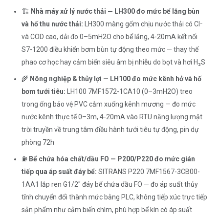
🏗️
Nhà máy xử lý nước thải — LH300 đo mức bể lắng bùn
và hố thu nước thải:
LH300 màng gốm chịu nước thải có Cl⁻
và COD cao, dải đo 0–5mH2O cho bể lắng, 4-20mA kết nối
S7-1200 điều khiển bơm bùn tự động theo mức — thay thế
phao cơ học hay cảm biến siêu âm bị nhiễu do bọt và hơi H₂S
🌾
Nông nghiệp & thủy lợi — LH100 đo mức kênh hở và hố
bơm tưới tiêu:
LH100 7MF1572-1CA10 (0–3mH2O) treo
trong ống bảo vệ PVC cắm xuống kênh mương — đo mức
nước kênh thực tế 0–3m, 4-20mA vào RTU năng lượng mặt
trời truyền về trung tâm điều hành tưới tiêu tự động, pin dự
phòng 72h
⛽
Bể chứa hóa chất/dầu FO — P200/P220 đo mức gián
tiếp qua áp suất đáy bể:
SITRANS P220 7MF1567-3CB00-
1AA1 lắp ren G1/2" đáy bể chứa dầu FO — đo áp suất thủy
tĩnh chuyển đổi thành mức bằng PLC, không tiếp xúc trực tiếp
sản phẩm như cảm biến chìm, phù hợp bể kín có áp suất