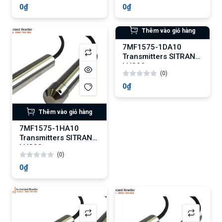
0₫
0₫
Thêm vào giỏ hàng
Thêm vào giỏ hàng
7MF1575-1HA10
7MF1575-1DA10
Transmitters SITRANS
Transmitters SITRANS
LH300
LH300
(0)
(0)
0₫
0₫