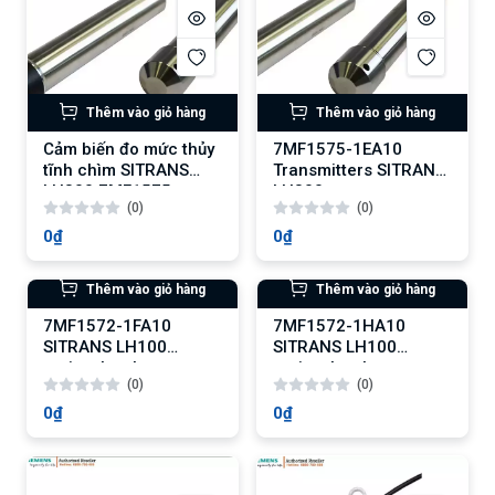
Thêm vào giỏ hàng
Thêm vào giỏ hàng
Cảm biến đo mức thủy
7MF1575-1EA10
tĩnh chìm SITRANS
Transmitters SITRANS
LH300 7MF1575-
LH300
(0)
(0)
1CA10
0₫
0₫
Thêm vào giỏ hàng
7MF1572-1HA10
SITRANS LH100
series, level
(0)
transmitter
0₫
Thêm vào giỏ hàng