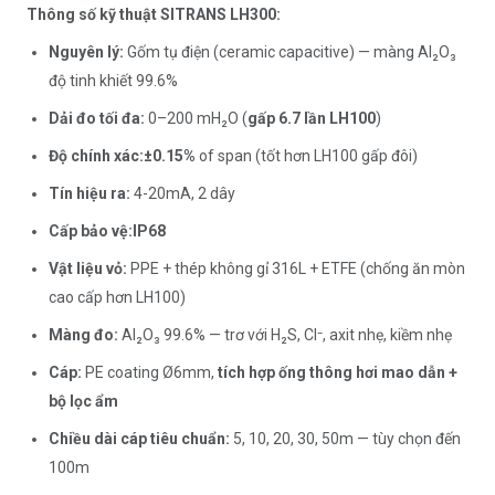
Thông số kỹ thuật SITRANS LH300:
Nguyên lý:
Gốm tụ điện (ceramic capacitive) — màng Al₂O₃
độ tinh khiết 99.6%
Dải đo tối đa:
0–200 mH₂O (
gấp 6.7 lần LH100
)
Độ chính xác:
±0.15%
of span (tốt hơn LH100 gấp đôi)
Tín hiệu ra:
4-20mA, 2 dây
Cấp bảo vệ:
IP68
Vật liệu vỏ:
PPE + thép không gỉ 316L + ETFE (chống ăn mòn
cao cấp hơn LH100)
Màng đo:
Al₂O₃ 99.6% — trơ với H₂S, Cl⁻, axit nhẹ, kiềm nhẹ
Cáp:
PE coating Ø6mm,
tích hợp ống thông hơi mao dẫn +
bộ lọc ẩm
Chiều dài cáp tiêu chuẩn:
5, 10, 20, 30, 50m — tùy chọn đến
100m