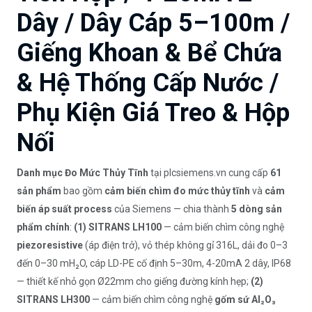
Dây / Dây Cáp 5–100m /
Giếng Khoan & Bể Chứa
& Hệ Thống Cấp Nước /
Phụ Kiện Giá Treo & Hộp
Nối
Danh mục Đo Mức Thủy Tĩnh
tại plcsiemens.vn cung cấp
61
sản phẩm
bao gồm
cảm biến chìm đo mức thủy tĩnh
và
cảm
biến áp suất process
của Siemens — chia thành
5 dòng sản
phẩm chính
:
(1) SITRANS LH100
— cảm biến chìm công nghệ
piezoresistive
(áp điện trở), vỏ thép không gỉ 316L, dải đo 0–3
đến 0–30 mH₂O, cáp LD-PE cố định 5–30m, 4-20mA 2 dây, IP68
— thiết kế nhỏ gọn Ø22mm cho giếng đường kính hẹp;
(2)
SITRANS LH300
— cảm biến chìm công nghệ
gốm sứ Al₂O₃