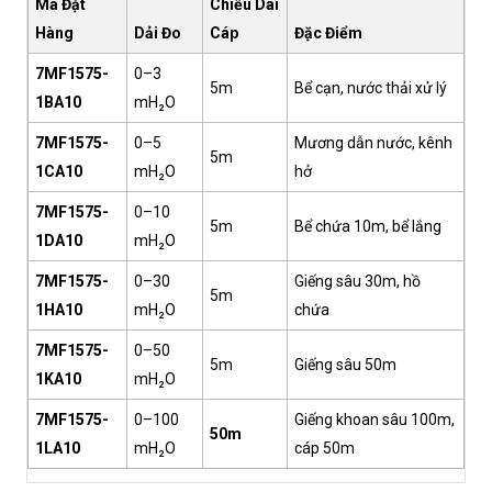
Mã Đặt
Chiều Dài
Hàng
Dải Đo
Cáp
Đặc Điểm
7MF1575-
0–3
5m
Bể cạn, nước thải xử lý
1BA10
mH₂O
7MF1575-
0–5
Mương dẫn nước, kênh
5m
1CA10
mH₂O
hở
7MF1575-
0–10
5m
Bể chứa 10m, bể lắng
1DA10
mH₂O
7MF1575-
0–30
Giếng sâu 30m, hồ
5m
1HA10
mH₂O
chứa
7MF1575-
0–50
5m
Giếng sâu 50m
1KA10
mH₂O
7MF1575-
0–100
Giếng khoan sâu 100m,
50m
1LA10
mH₂O
cáp 50m