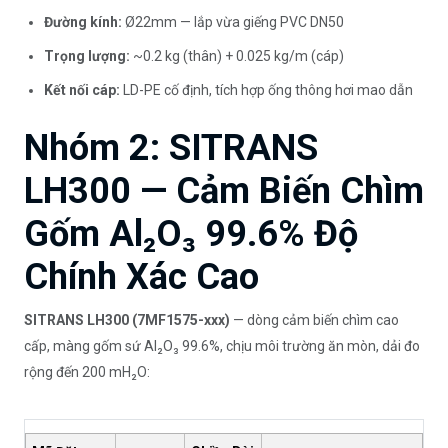
Đường kính:
Ø22mm — lắp vừa giếng PVC DN50
Trọng lượng:
~0.2 kg (thân) + 0.025 kg/m (cáp)
Kết nối cáp:
LD-PE cố định, tích hợp ống thông hơi mao dẫn
Nhóm 2: SITRANS
LH300 — Cảm Biến Chìm
Gốm Al₂O₃ 99.6% Độ
Chính Xác Cao
SITRANS LH300 (7MF1575-xxx)
— dòng cảm biến chìm cao
cấp, màng gốm sứ Al₂O₃ 99.6%, chịu môi trường ăn mòn, dải đo
rộng đến 200 mH₂O: