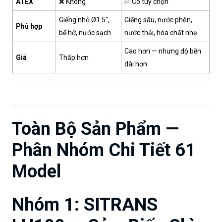
ATEX
❌ Không
✅ Có tùy chọn
Giếng nhỏ Ø1.5",
Giếng sâu, nước phèn,
Phù hợp
bể hở, nước sạch
nước thải, hóa chất nhẹ
Cao hơn — nhưng độ bền
Giá
Thấp hơn
dài hơn
Toàn Bộ Sản Phẩm —
Phân Nhóm Chi Tiết 61
Model
Nhóm 1: SITRANS