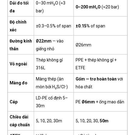
Dải đo tối
0–30 mH₂O (≈3
0–200 mH₂O
(≈20 bar)
đa
bar)
Độ chính
±0.3–0.5% of span
±0.15%
of span
xác
Đường kính
Ø22mm
— vào
Ø26mm
thân
giếng nhỏ
Thép không gỉ
PPE + thép không gỉ +
Vỏ ngoài
316L
ETFE
Màng thép (ăn
Gốm — trơ hoàn toàn
với
Màng đo
mòn bởi H₂S/Cl⁻)
hóa chất
LD-PE cố định 5–
Cáp
PE
Ø6mm
+ ống mao dẫn
30m
Chiều dài
5, 10, 20, 30m
5, 10, 20, 30,
50m
cáp chuẩn