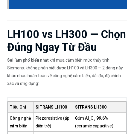
LH100 vs LH300 — Chọn
Đúng Ngay Từ Đầu
Sai lầm phổ biến nhất
khi mua cảm biến mức thủy tĩnh
Siemens: không phân biệt được LH100 và LH300 — 2 dòng này
khác nhau hoàn toàn về công nghệ cảm biến, dải đo, độ chính
xác và ứng dụng:
Tiêu Chí
SITRANS LH100
SITRANS LH300
Công nghệ
Piezoresistive (áp
Gốm Al₂O₃
99.6%
cảm biến
điện trở)
(ceramic capacitive)