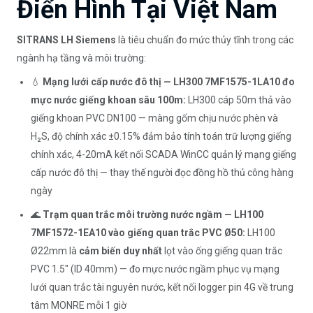
Điển Hình Tại Việt Nam
SITRANS LH Siemens
là tiêu chuẩn đo mức thủy tĩnh trong các
ngành hạ tầng và môi trường:
💧
Mạng lưới cấp nước đô thị — LH300 7MF1575-1LA10 đo
mực nước giếng khoan sâu 100m:
LH300 cáp 50m thả vào
giếng khoan PVC DN100 — màng gốm chịu nước phèn và
H₂S, độ chính xác ±0.15% đảm bảo tính toán trữ lượng giếng
chính xác, 4-20mA kết nối SCADA WinCC quản lý mạng giếng
cấp nước đô thị — thay thế người đọc đồng hồ thủ công hàng
ngày
🌊
Trạm quan trắc môi trường nước ngầm — LH100
7MF1572-1EA10 vào giếng quan trắc PVC Ø50:
LH100
Ø22mm là
cảm biến duy nhất
lọt vào ống giếng quan trắc
PVC 1.5" (ID 40mm) — đo mực nước ngầm phục vụ mạng
lưới quan trắc tài nguyên nước, kết nối logger pin 4G về trung
tâm MONRE mỗi 1 giờ