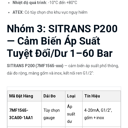
Nhiệt độ quá trình:
-10°C đến +80°C
ATEX:
Có tùy chọn cho khu vực nguy hiểm
Nhóm 3: SITRANS P200
— Cảm Biến Áp Suất
Tuyệt Đối/Dư 1–60 Bar
SITRANS P200 (7MF1565-xxx)
— cảm biến áp suất phổ thông,
dải đo rộng, màng gốm và inox, kết nối ren G1/2":
Mã Đặt Hàng
Dải Đo
Loại
Tín Hiệu
Áp
7MF1565-
Tùy chọn
4-20mA, G1/2",
suất
3CA00-1AA1
gauge
gốm + inox
dư