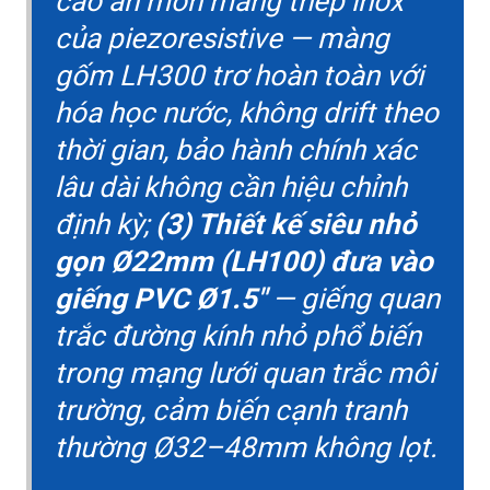
cao ăn mòn màng thép inox
của piezoresistive — màng
gốm LH300 trơ hoàn toàn với
hóa học nước, không drift theo
thời gian, bảo hành chính xác
lâu dài không cần hiệu chỉnh
định kỳ;
(3) Thiết kế siêu nhỏ
gọn Ø22mm (LH100) đưa vào
giếng PVC Ø1.5"
— giếng quan
trắc đường kính nhỏ phổ biến
trong mạng lưới quan trắc môi
trường, cảm biến cạnh tranh
thường Ø32–48mm không lọt.