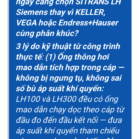
ngày càng chọn SITRANS LH
Siemens thay vì KELLER,
VEGA hoặc Endress+Hauser
cùng phân khúc?
3 lý do kỹ thuật từ công trình
thực tế
:
(1) Ống thông hơi
mao dẫn tích hợp trong cáp —
không bị ngưng tụ, không sai
số bù áp suất khí quyển:
LH100 và LH300 đều có ống
mao dẫn chạy dọc theo cáp từ
đầu đo đến đầu kết nối — đưa
áp suất khí quyển tham chiếu