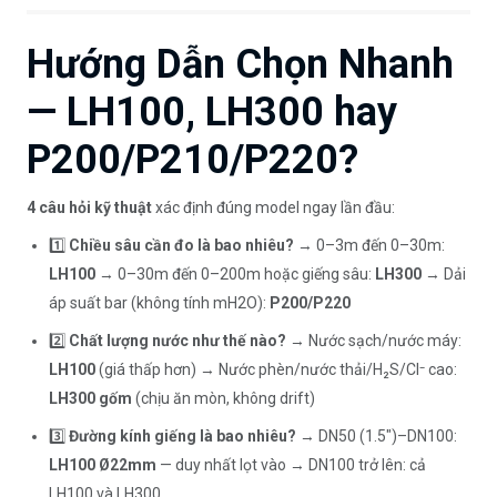
Hướng Dẫn Chọn Nhanh
— LH100, LH300 hay
P200/P210/P220?
4 câu hỏi kỹ thuật
xác định đúng model ngay lần đầu:
1️⃣
Chiều sâu cần đo là bao nhiêu?
→ 0–3m đến 0–30m:
LH100
→ 0–30m đến 0–200m hoặc giếng sâu:
LH300
→ Dải
áp suất bar (không tính mH2O):
P200/P220
2️⃣
Chất lượng nước như thế nào?
→ Nước sạch/nước máy:
LH100
(giá thấp hơn) → Nước phèn/nước thải/H₂S/Cl⁻ cao:
LH300 gốm
(chịu ăn mòn, không drift)
3️⃣
Đường kính giếng là bao nhiêu?
→ DN50 (1.5")–DN100:
LH100 Ø22mm
— duy nhất lọt vào → DN100 trở lên: cả
LH100 và LH300