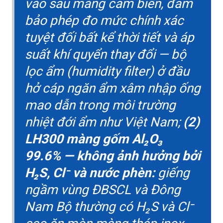
vào sau màng cảm biến, đảm
bảo phép đo mức chính xác
tuyệt đối bất kể thời tiết và áp
suất khí quyển thay đổi — bộ
lọc ẩm (humidity filter) ở đầu
hở cáp ngăn ẩm xâm nhập ống
mao dẫn trong môi trường
nhiệt đới ẩm như Việt Nam;
(2)
LH300 màng gốm Al₂O₃
99.6% — không ảnh hưởng bởi
H₂S, Cl⁻ và nước phèn:
giếng
ngầm vùng ĐBSCL và Đông
Nam Bộ thường có H₂S và Cl⁻