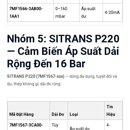
7MF1566-3AB00-
0–160
Áp suất
4-20mA
1AA1
mbar
dư
Nhóm 5: SITRANS P220
— Cảm Biến Áp Suất Dải
Rộng Đến 16 Bar
SITRANS P220 (7MF1567-xxx)
— dòng đa dụng, tuyệt đối và
dư, thép không gỉ, dải đo rộng:
Tín
Mã Đặt Hàng
Dải Đo
Loại
Hiệu
7MF1567-3CA00-
Tùy
4-
Áp suất dư