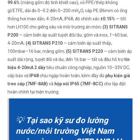
99.6%
(màng gốm độ tinh khiết cao), vỏ PPE/thép không
gỉ/ETFE, dải đo 0–0.2 đến 0–200 mH₂O, cáp PE Ø6mm có ống
thông hơi mao dẫn, 4-20mA, IP68, độ chính xác
±0.15%
— tốt
hơn LH100 cho giếng sâu và môi trường ăn mòn;
(3) SITRANS
P200
— cảm biến áp suất tuyệt đối/dư, gốm và inox, 1–60 bar,
4-20mA;
(4) SITRANS P210
— cảm biến áp suất thấp,
100mbar–16 bar, màng gốm;
(5) SITRANS P220
— cảm biến áp
suất dải rộng, tuyệt đối và dư, đến 16 bar — tất cả đều hỗ trợ
tín
hiệu 4-20mA 2 dây
tiêu chuẩn công nghiệp, nguồn 10–33V DC,
cấp bảo vệ
IP68
chịu ngập hoàn toàn, kèm đầy đủ
phụ kiện giá
treo cáp (7MF-8AB)
và
hộp nối IP65 (7MF-8CC)
cho lắp đặt
hoàn chỉnh tại hiện trường.
💡
Tại sao kỹ sư đo lường
nước/môi trường Việt Nam