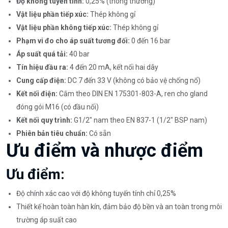
Độ không tuyến tính:
0,25% (thông thường)
Vật liệu phần tiếp xúc:
Thép không gỉ
Vật liệu phần không tiếp xúc:
Thép không gỉ
Phạm vi đo cho áp suất tương đối:
0 đến 16 bar
Áp suất quá tải:
40 bar
Tín hiệu đầu ra:
4 đến 20 mA, kết nối hai dây
Cung cấp điện:
DC 7 đến 33 V (không có bảo vệ chống nổ)
Kết nối điện:
Cắm theo DIN EN 175301-803-A, ren cho gland
đóng gói M16 (có đầu nối)
Kết nối quy trình:
G1/2" nam theo EN 837-1 (1/2" BSP nam)
Phiên bản tiêu chuẩn:
Có sẵn
Ưu điểm và nhược điểm
Ưu điểm:
Độ chính xác cao với độ không tuyến tính chỉ 0,25%
Thiết kế hoàn toàn hàn kín, đảm bảo độ bền và an toàn trong môi
trường áp suất cao