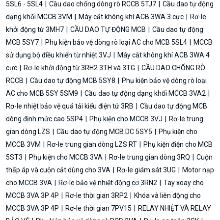
5SL6 - 5SL4
Cầu dao chống dòng rò RCCB 5TJ7
Cầu dao tự động
dạng khối MCCB 3VM
Máy cắt không khí ACB 3WA 3 cực
Rơ-le
khởi động từ 3MH7
CẦU DAO TỰ ĐỘNG MCB
Cầu dao tự động
MCB 5SY7
Phụ kiện bảo vệ dòng rò loại AC cho MCB 5SL4
MCCB
sử dụng bộ điều khiển từ nhiệt 3VJ
Máy cắt không khí ACB 3WA 4
cực
Rơ-le khởi động từ 3RH2 3TH và 3TG
CẦU DAO CHỐNG RÒ
RCCB
Cầu dao tự động MCB 5SY8
Phụ kiện bảo vệ dòng rò loại
AC cho MCB 5SY 5SM9
Cầu dao tự động dạng khối MCCB 3VA2
Rơ-le nhiệt bảo vệ quá tải kiểu điện tử 3RB
Cầu dao tự động MCB
dòng định mức cao 5SP4
Phụ kiện cho MCCB 3VJ
Rơ-le trung
gian dòng LZS
Cầu dao tự động MCB DC 5SY5
Phụ kiện cho
MCCB 3VM
Rơ-le trung gian dòng LZS RT
Phụ kiện điện cho MCB
5ST3
Phụ kiện cho MCCB 3VA
Rơ-le trung gian dòng 3RQ
Cuộn
thấp áp và cuộn cắt dùng cho 3VA
Rơ-le giám sát 3UG
Motor nạp
cho MCCB 3VA
Rơ-le bảo vệ nhiệt động cơ 3RN2
Tay xoay cho
MCCB 3VA 3P 4P
Rơ-le thời gian 3RP2
Khóa và liên động cho
MCCB 3VA 3P 4P
Rơ-le thời gian 7PV15
RELAY NHIỆT VÀ RELAY