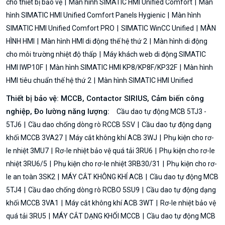
cho thiết bị bảo vệ
Màn hình SIMATIC HMI Unified Comfort
Màn
hình SIMATIC HMI Unified Comfort Panels Hygienic
Màn hình
SIMATIC HMI Unified Comfort PRO
SIMATIC WinCC Unified
MÀN
HÌNH HMI
Màn hình HMI di động thế hệ thứ 2
Màn hình di động
cho môi trường nhiệt độ thấp
Máy khách web di động SIMATIC
HMI IWP10F
Màn hình SIMATIC HMI KP8/KP8F/KP32F
Màn hình
HMI tiêu chuẩn thế hệ thứ 2
Màn hình SIMATIC HMI Unified
Thiết bị bảo vệ: MCCB, Contactor SIRIUS, Cảm biến công
nghiệp, Đo lường năng lượng:
Cầu dao tự động MCB 5TJ3 -
5TJ6
Cầu dao chống dòng rò RCCB 5SV
Cầu dao tự động dạng
khối MCCB 3VA27
Máy cắt không khí ACB 3WJ
Phụ kiện cho rơ-
le nhiệt 3MU7
Rơ-le nhiệt bảo vệ quá tải 3RU6
Phụ kiện cho rơ-le
nhiệt 3RU6/5
Phụ kiện cho rơ-le nhiệt 3RB30/31
Phụ kiện cho rơ-
le an toàn 3SK2
MÁY CẮT KHÔNG KHÍ ACB
Cầu dao tự động MCB
5TJ4
Cầu dao chống dòng rò RCBO 5SU9
Cầu dao tự động dạng
khối MCCB 3VA1
Máy cắt không khí ACB 3WT
Rơ-le nhiệt bảo vệ
quá tải 3RU5
MÁY CẮT DẠNG KHỐI MCCB
Cầu dao tự động MCB