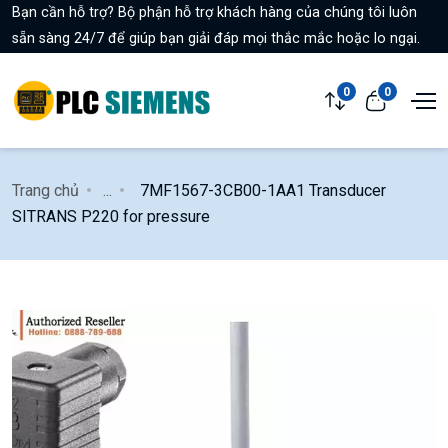
Bạn cần hỗ trợ? Bộ phận hỗ trợ khách hàng của chúng tôi luôn
sẵn sàng 24/7 để giúp bạn giải đáp mọi thắc mắc hoặc lo ngại.
0
0
Trang chủ
...
7MF1567-3CB00-1AA1 Transducer
SITRANS P220 for pressure