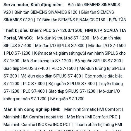
Servo motor, Khởi động mềm:
Biến tần SIEMENS SINAMICS
V20
Biến tần SIEMENS SINAMICS G120
Biến tần SIEMENS
SINAMICS G130
Tủ Biến tần SIEMENS SINAMICS G150
BIẾN TẦN
Thiết bị điều khiển: PLC S7-1200/1500, HMI KTP, SCADA TIA
Portal, WinCC:
Mô-đun kỹ thuật số S7-1200
Mô-đun tín hiệu
SIPLUS S7-400
Mô-đun I/O SIPLUS S7-300
Mô-đun I/O S7-1500
PLC S7-1200
Kiểm soát và giám sát người vận hành SIPLUS cho
S7-1500
Mô-đun tương tự S7-1200
Bộ nguồn SIPLUS S7-300
Giao tiếp SIPLUS S7-400
PLC S7-1500
Mô-đun tương tự SIPLUS
S7-200
Mô-đun giao diện SIPLUS S7-400
Các module đặc biệt
S7-1200
PLC S7-300
Bộ nguồn SIPLUS S7-400
Truyền thông
S7-1200
PLC S7-400
Giao tiếp SIPLUS S7-1200
Mô-đun I/O
không an toàn S7-1200
Bộ nguồn S7-1200
Màn hình công nghiệp HMI:
Màn hình Simatic HMI Comfort
Màn hình HMI Comfort ngoài trời
Màn hình HMI Comfort PRO
Màn hình Comfort INOX và INOX PCT
Thành phần hệ thống HMI