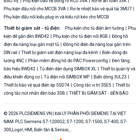
BẢO VỆ
Phụ kiện bảo vệ dòng rò RCD 3VA
Rơ-le an toàn 3SK
Phụ kiện đấu nối cho MCCB 3VA
Rơ-le nhiệt bảo vệ quá tải 3MU7
Phụ kiện đấu nối kiểu plug-in và kiểu rút kéo cho MCCB
Thiết bị giám sát - tủ điện:
Phụ kiện cho tủ điện âm tường
Phụ
kiện để gắn đèn 8WD42
Phụ kiện cho tủ điện nổi 8GB
Đồng hồ
điện đa năng loại gắn mặt tủ
Đồng hồ điện đa năng loại gắn trên
DIN rail
Thiết bị giám sát điện năng loại đa kênh
Biến dòng đo
lường 4NC
Phần mềm đồng hồ đo PAC Powerconfig
Đèn tầng
báo hiệu 8WD42
Tủ điện dân dụng SIMBOX XL
Thiết bị quản lý và
điều khiển động cơ
Tủ điện nổi SIMBOX WP
Biến dòng 3UL23
Thiết bị bảo vệ quá điện áp 5SD74
Công tắc vị trí 3SE5
Thiết bị
công tắc nút nhấn đèn báo 3SB
THIẾT BỊ GIÁM SÁT - ĐÈN BÁO
© 2026 PLCSIEMENS.VN | ĐẠI LÝ PHÂN PHỐI SIEMENS TẠI VIỆT
NAM. PLC Siemens S7-1200G2, S7-1200, S7-1500, S7-400, S7-
300,Logo!, HMI, Biến tần & Sensor,...