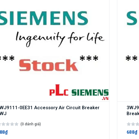
WJ9111-0EE31 Accessory Air Circuit Breaker
3WJ91
3WJ
Brea
(0 đánh giá)
88₫
688₫