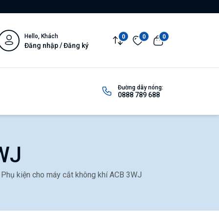
Hello, Khách
0
0
0
Đăng nhập / Đăng ký
Đường dây nóng:
0888 789 688
3WJ
Phụ kiện cho máy cắt không khí ACB 3WJ