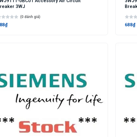
WJ9111-0BC01 Accessory Air Circuit
3WJ91
reaker 3WJ
Brea
(0 đánh giá)
88₫
688₫