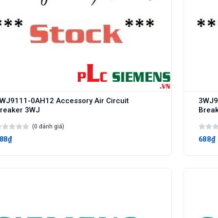
WJ9111-0AH12 Accessory Air Circuit
3WJ91
reaker 3WJ
Brea
(0 đánh giá)
88₫
688₫