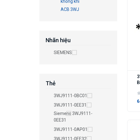
không khí
ACB 3WJ
Nhãn hiệu
SIEMENS
3
B
Thẻ
3WJ9111-0BC01
6
3WJ9111-0EE31
Siemens 3WJ9111-
0EE31
3WJ9111-0AP01
3WJ9111-0EE32