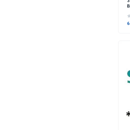
3
B
6