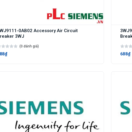
WJ9111-0AB02 Accessory Air Circuit
3WJ91
reaker 3WJ
Brea
(0 đánh giá)
88₫
688₫