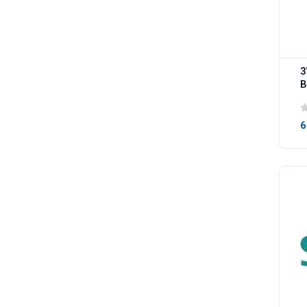
3
B
6