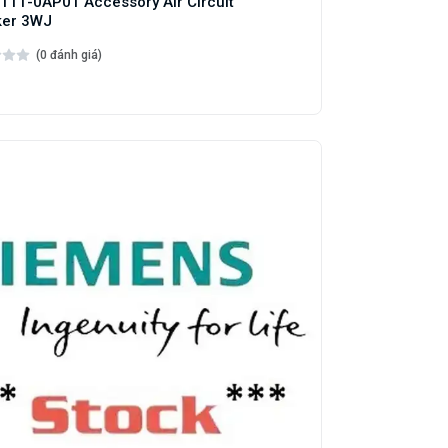
11-0AP01 Accessory Air Circuit
ker 3WJ
(0 đánh giá)