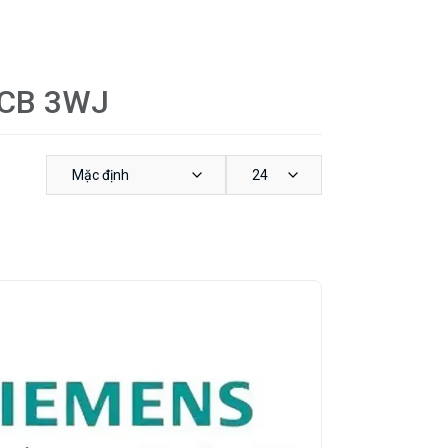
ACB 3WJ
Mặc định
24