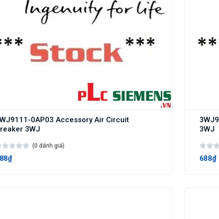
WJ9111-0AP03 Accessory Air Circuit
3WJ91
reaker 3WJ
3WJ
(0 đánh giá)
88₫
688₫