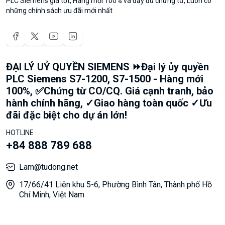
PLC Siemens giá tốt, Hàng mới 100% và đầy đủ chứng từ, Luôn có
những chính sách ưu đãi mới nhất
ĐẠI LÝ UỶ QUYỀN SIEMENS ⏩Đại lý ủy quyền
PLC Siemens S7-1200, S7-1500 - Hàng mới
100%, ✅Chứng từ CO/CQ. Giá cạnh tranh, bảo
hành chính hãng, ✓Giao hàng toàn quốc ✓Ưu
đãi đặc biệt cho dự án lớn!
HOTLINE
+84 888 789 688
Lam@tudong.net
17/66/41 Liên khu 5-6, Phường Bình Tân, Thành phố Hồ
Chí Minh, Việt Nam