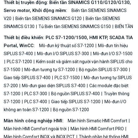
Thiết bị truyền động: Biến tần SINAMICS G110/G120/G130,
Servo motor, Khởi động mềm:
Biến tần SIEMENS SINAMICS
V20
Biến tần SIEMENS SINAMICS G120
Biến tần SIEMENS
SINAMICS G130
Tủ Biến tần SIEMENS SINAMICS G150
BIẾN TẦN
Thiết bị điều khiển: PLC S7-1200/1500, HMI KTP, SCADA TIA
Portal, WinCC:
Mô-đun kỹ thuật số S7-1200
Mô-đun tín hiệu
SIPLUS S7-400
Mô-đun I/O SIPLUS S7-300
Mô-đun I/O S7-1500
PLC S7-1200
Kiểm soát và giám sát người vận hành SIPLUS cho
S7-1500
Mô-đun tương tự S7-1200
Bộ nguồn SIPLUS S7-300
Giao tiếp SIPLUS S7-400
PLC S7-1500
Mô-đun tương tự SIPLUS
S7-200
Mô-đun giao diện SIPLUS S7-400
Các module đặc biệt
S7-1200
PLC S7-300
Bộ nguồn SIPLUS S7-400
Truyền thông
S7-1200
PLC S7-400
Giao tiếp SIPLUS S7-1200
Mô-đun I/O
không an toàn S7-1200
Bộ nguồn S7-1200
Màn hình công nghiệp HMI:
Màn hình Simatic HMI Comfort
Màn hình HMI Comfort ngoài trời
Màn hình HMI Comfort PRO
Màn hình Comfort INOX và INOX PCT
Thành phần hệ thống HMI