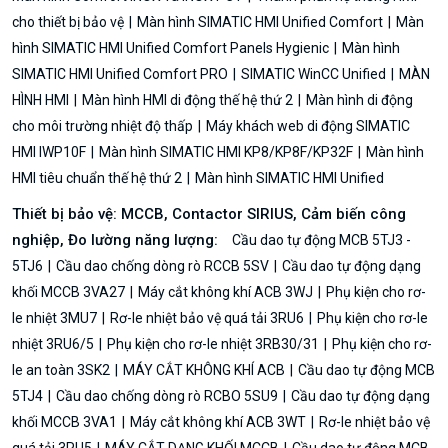
cho thiết bị bảo vệ
Màn hình SIMATIC HMI Unified Comfort
Màn
hình SIMATIC HMI Unified Comfort Panels Hygienic
Màn hình
SIMATIC HMI Unified Comfort PRO
SIMATIC WinCC Unified
MÀN
HÌNH HMI
Màn hình HMI di động thế hệ thứ 2
Màn hình di động
cho môi trường nhiệt độ thấp
Máy khách web di động SIMATIC
HMI IWP10F
Màn hình SIMATIC HMI KP8/KP8F/KP32F
Màn hình
HMI tiêu chuẩn thế hệ thứ 2
Màn hình SIMATIC HMI Unified
Thiết bị bảo vệ: MCCB, Contactor SIRIUS, Cảm biến công
nghiệp, Đo lường năng lượng:
Cầu dao tự động MCB 5TJ3 -
5TJ6
Cầu dao chống dòng rò RCCB 5SV
Cầu dao tự động dạng
khối MCCB 3VA27
Máy cắt không khí ACB 3WJ
Phụ kiện cho rơ-
le nhiệt 3MU7
Rơ-le nhiệt bảo vệ quá tải 3RU6
Phụ kiện cho rơ-le
nhiệt 3RU6/5
Phụ kiện cho rơ-le nhiệt 3RB30/31
Phụ kiện cho rơ-
le an toàn 3SK2
MÁY CẮT KHÔNG KHÍ ACB
Cầu dao tự động MCB
5TJ4
Cầu dao chống dòng rò RCBO 5SU9
Cầu dao tự động dạng
khối MCCB 3VA1
Máy cắt không khí ACB 3WT
Rơ-le nhiệt bảo vệ
quá tải 3RU5
MÁY CẮT DẠNG KHỐI MCCB
Cầu dao tự động MCB