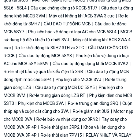
5SL6 - 5SL4
Cầu dao chống dòng rò RCCB 5TJ7
Cầu dao tự động
dạng khối MCCB 3VM
Máy cắt không khí ACB 3WA 3 cực
Rơ-le
khởi động từ 3MH7
CẦU DAO TỰ ĐỘNG MCB
Cầu dao tự động
MCB 5SY7
Phụ kiện bảo vệ dòng rò loại AC cho MCB 5SL4
MCCB
sử dụng bộ điều khiển từ nhiệt 3VJ
Máy cắt không khí ACB 3WA 4
cực
Rơ-le khởi động từ 3RH2 3TH và 3TG
CẦU DAO CHỐNG RÒ
RCCB
Cầu dao tự động MCB 5SY8
Phụ kiện bảo vệ dòng rò loại
AC cho MCB 5SY 5SM9
Cầu dao tự động dạng khối MCCB 3VA2
Rơ-le nhiệt bảo vệ quá tải kiểu điện tử 3RB
Cầu dao tự động MCB
dòng định mức cao 5SP4
Phụ kiện cho MCCB 3VJ
Rơ-le trung
gian dòng LZS
Cầu dao tự động MCB DC 5SY5
Phụ kiện cho
MCCB 3VM
Rơ-le trung gian dòng LZS RT
Phụ kiện điện cho MCB
5ST3
Phụ kiện cho MCCB 3VA
Rơ-le trung gian dòng 3RQ
Cuộn
thấp áp và cuộn cắt dùng cho 3VA
Rơ-le giám sát 3UG
Motor nạp
cho MCCB 3VA
Rơ-le bảo vệ nhiệt động cơ 3RN2
Tay xoay cho
MCCB 3VA 3P 4P
Rơ-le thời gian 3RP2
Khóa và liên động cho
MCCB 3VA 3P 4P
Rơ-le thời gian 7PV15
RELAY NHIỆT VÀ RELAY