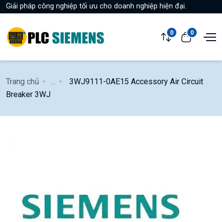
Giải pháp công nghiệp tối ưu cho doanh nghiệp hiện đại.
0
0
Trang chủ
...
3WJ9111-0AE15 Accessory Air Circuit
Breaker 3WJ