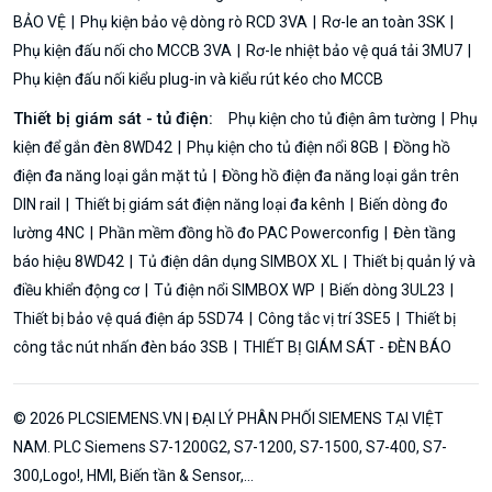
BẢO VỆ
Phụ kiện bảo vệ dòng rò RCD 3VA
Rơ-le an toàn 3SK
Phụ kiện đấu nối cho MCCB 3VA
Rơ-le nhiệt bảo vệ quá tải 3MU7
Phụ kiện đấu nối kiểu plug-in và kiểu rút kéo cho MCCB
Thiết bị giám sát - tủ điện:
Phụ kiện cho tủ điện âm tường
Phụ
kiện để gắn đèn 8WD42
Phụ kiện cho tủ điện nổi 8GB
Đồng hồ
điện đa năng loại gắn mặt tủ
Đồng hồ điện đa năng loại gắn trên
DIN rail
Thiết bị giám sát điện năng loại đa kênh
Biến dòng đo
lường 4NC
Phần mềm đồng hồ đo PAC Powerconfig
Đèn tầng
báo hiệu 8WD42
Tủ điện dân dụng SIMBOX XL
Thiết bị quản lý và
điều khiển động cơ
Tủ điện nổi SIMBOX WP
Biến dòng 3UL23
Thiết bị bảo vệ quá điện áp 5SD74
Công tắc vị trí 3SE5
Thiết bị
công tắc nút nhấn đèn báo 3SB
THIẾT BỊ GIÁM SÁT - ĐÈN BÁO
© 2026 PLCSIEMENS.VN | ĐẠI LÝ PHÂN PHỐI SIEMENS TẠI VIỆT
NAM. PLC Siemens S7-1200G2, S7-1200, S7-1500, S7-400, S7-
300,Logo!, HMI, Biến tần & Sensor,...