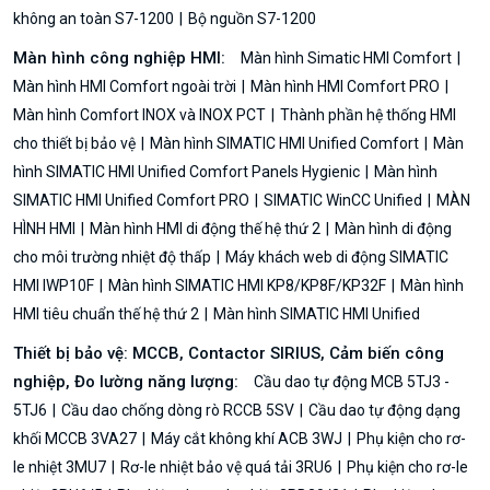
không an toàn S7-1200
Bộ nguồn S7-1200
Màn hình công nghiệp HMI:
Màn hình Simatic HMI Comfort
Màn hình HMI Comfort ngoài trời
Màn hình HMI Comfort PRO
Màn hình Comfort INOX và INOX PCT
Thành phần hệ thống HMI
cho thiết bị bảo vệ
Màn hình SIMATIC HMI Unified Comfort
Màn
hình SIMATIC HMI Unified Comfort Panels Hygienic
Màn hình
SIMATIC HMI Unified Comfort PRO
SIMATIC WinCC Unified
MÀN
HÌNH HMI
Màn hình HMI di động thế hệ thứ 2
Màn hình di động
cho môi trường nhiệt độ thấp
Máy khách web di động SIMATIC
HMI IWP10F
Màn hình SIMATIC HMI KP8/KP8F/KP32F
Màn hình
HMI tiêu chuẩn thế hệ thứ 2
Màn hình SIMATIC HMI Unified
Thiết bị bảo vệ: MCCB, Contactor SIRIUS, Cảm biến công
nghiệp, Đo lường năng lượng:
Cầu dao tự động MCB 5TJ3 -
5TJ6
Cầu dao chống dòng rò RCCB 5SV
Cầu dao tự động dạng
khối MCCB 3VA27
Máy cắt không khí ACB 3WJ
Phụ kiện cho rơ-
le nhiệt 3MU7
Rơ-le nhiệt bảo vệ quá tải 3RU6
Phụ kiện cho rơ-le