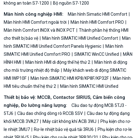
không an toàn S7-1200
Bộ nguồn S7-1200
Màn hình công nghiệp HMI:
Màn hình Simatic HMI Comfort
Màn hình HMI Comfort ngoài trời
Màn hình HMI Comfort PRO
Màn hình Comfort INOX và INOX PCT
Thành phần hệ thống HMI
cho thiết bị bảo vệ
Màn hình SIMATIC HMI Unified Comfort
Màn
hình SIMATIC HMI Unified Comfort Panels Hygienic
Màn hình
SIMATIC HMI Unified Comfort PRO
SIMATIC WinCC Unified
MÀN
HÌNH HMI
Màn hình HMI di động thế hệ thứ 2
Màn hình di động
cho môi trường nhiệt độ thấp
Máy khách web di động SIMATIC
HMI IWP10F
Màn hình SIMATIC HMI KP8/KP8F/KP32F
Màn hình
HMI tiêu chuẩn thế hệ thứ 2
Màn hình SIMATIC HMI Unified
Thiết bị bảo vệ: MCCB, Contactor SIRIUS, Cảm biến công
nghiệp, Đo lường năng lượng:
Cầu dao tự động MCB 5TJ3 -
5TJ6
Cầu dao chống dòng rò RCCB 5SV
Cầu dao tự động dạng
khối MCCB 3VA27
Máy cắt không khí ACB 3WJ
Phụ kiện cho rơ-
le nhiệt 3MU7
Rơ-le nhiệt bảo vệ quá tải 3RU6
Phụ kiện cho rơ-le
nhiệt 3RU6/5
Phụ kiện cho rơ-le nhiệt 3RB30/31
Phụ kiện cho rơ-