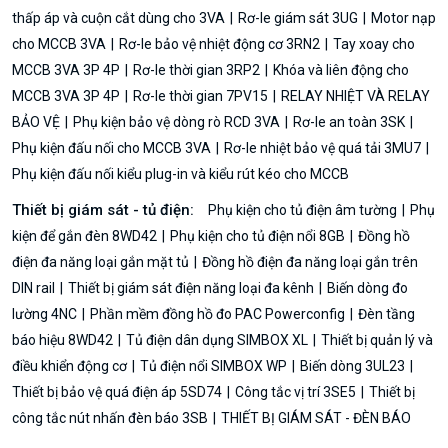
thấp áp và cuộn cắt dùng cho 3VA
Rơ-le giám sát 3UG
Motor nạp
cho MCCB 3VA
Rơ-le bảo vệ nhiệt động cơ 3RN2
Tay xoay cho
MCCB 3VA 3P 4P
Rơ-le thời gian 3RP2
Khóa và liên động cho
MCCB 3VA 3P 4P
Rơ-le thời gian 7PV15
RELAY NHIỆT VÀ RELAY
BẢO VỆ
Phụ kiện bảo vệ dòng rò RCD 3VA
Rơ-le an toàn 3SK
Phụ kiện đấu nối cho MCCB 3VA
Rơ-le nhiệt bảo vệ quá tải 3MU7
Phụ kiện đấu nối kiểu plug-in và kiểu rút kéo cho MCCB
Thiết bị giám sát - tủ điện:
Phụ kiện cho tủ điện âm tường
Phụ
kiện để gắn đèn 8WD42
Phụ kiện cho tủ điện nổi 8GB
Đồng hồ
điện đa năng loại gắn mặt tủ
Đồng hồ điện đa năng loại gắn trên
DIN rail
Thiết bị giám sát điện năng loại đa kênh
Biến dòng đo
lường 4NC
Phần mềm đồng hồ đo PAC Powerconfig
Đèn tầng
báo hiệu 8WD42
Tủ điện dân dụng SIMBOX XL
Thiết bị quản lý và
điều khiển động cơ
Tủ điện nổi SIMBOX WP
Biến dòng 3UL23
Thiết bị bảo vệ quá điện áp 5SD74
Công tắc vị trí 3SE5
Thiết bị
công tắc nút nhấn đèn báo 3SB
THIẾT BỊ GIÁM SÁT - ĐÈN BÁO