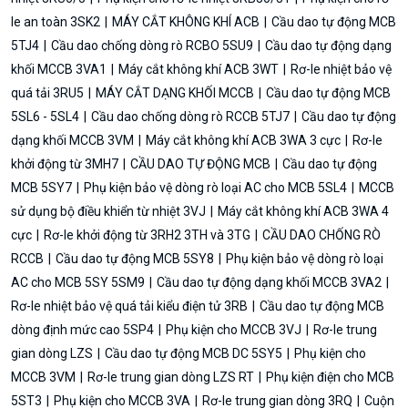
le an toàn 3SK2
MÁY CẮT KHÔNG KHÍ ACB
Cầu dao tự động MCB
5TJ4
Cầu dao chống dòng rò RCBO 5SU9
Cầu dao tự động dạng
khối MCCB 3VA1
Máy cắt không khí ACB 3WT
Rơ-le nhiệt bảo vệ
quá tải 3RU5
MÁY CẮT DẠNG KHỐI MCCB
Cầu dao tự động MCB
5SL6 - 5SL4
Cầu dao chống dòng rò RCCB 5TJ7
Cầu dao tự động
dạng khối MCCB 3VM
Máy cắt không khí ACB 3WA 3 cực
Rơ-le
khởi động từ 3MH7
CẦU DAO TỰ ĐỘNG MCB
Cầu dao tự động
MCB 5SY7
Phụ kiện bảo vệ dòng rò loại AC cho MCB 5SL4
MCCB
sử dụng bộ điều khiển từ nhiệt 3VJ
Máy cắt không khí ACB 3WA 4
cực
Rơ-le khởi động từ 3RH2 3TH và 3TG
CẦU DAO CHỐNG RÒ
RCCB
Cầu dao tự động MCB 5SY8
Phụ kiện bảo vệ dòng rò loại
AC cho MCB 5SY 5SM9
Cầu dao tự động dạng khối MCCB 3VA2
Rơ-le nhiệt bảo vệ quá tải kiểu điện tử 3RB
Cầu dao tự động MCB
dòng định mức cao 5SP4
Phụ kiện cho MCCB 3VJ
Rơ-le trung
gian dòng LZS
Cầu dao tự động MCB DC 5SY5
Phụ kiện cho
MCCB 3VM
Rơ-le trung gian dòng LZS RT
Phụ kiện điện cho MCB
5ST3
Phụ kiện cho MCCB 3VA
Rơ-le trung gian dòng 3RQ
Cuộn