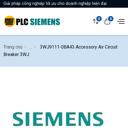
Giải pháp công nghiệp tối ưu cho doanh nghiệp hiện đại.
0
0
Trang chủ
...
3WJ9111-0BA43 Accessory Air Circuit
Breaker 3WJ