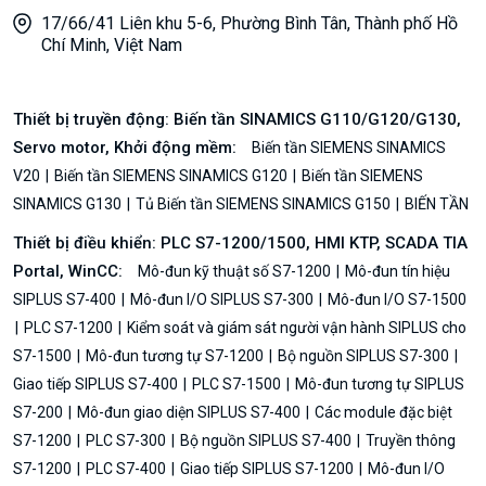
17/66/41 Liên khu 5-6, Phường Bình Tân, Thành phố Hồ
Chí Minh, Việt Nam
Thiết bị truyền động: Biến tần SINAMICS G110/G120/G130,
Servo motor, Khởi động mềm:
Biến tần SIEMENS SINAMICS
V20
Biến tần SIEMENS SINAMICS G120
Biến tần SIEMENS
SINAMICS G130
Tủ Biến tần SIEMENS SINAMICS G150
BIẾN TẦN
Thiết bị điều khiển: PLC S7-1200/1500, HMI KTP, SCADA TIA
Portal, WinCC:
Mô-đun kỹ thuật số S7-1200
Mô-đun tín hiệu
SIPLUS S7-400
Mô-đun I/O SIPLUS S7-300
Mô-đun I/O S7-1500
PLC S7-1200
Kiểm soát và giám sát người vận hành SIPLUS cho
S7-1500
Mô-đun tương tự S7-1200
Bộ nguồn SIPLUS S7-300
Giao tiếp SIPLUS S7-400
PLC S7-1500
Mô-đun tương tự SIPLUS
S7-200
Mô-đun giao diện SIPLUS S7-400
Các module đặc biệt
S7-1200
PLC S7-300
Bộ nguồn SIPLUS S7-400
Truyền thông
S7-1200
PLC S7-400
Giao tiếp SIPLUS S7-1200
Mô-đun I/O