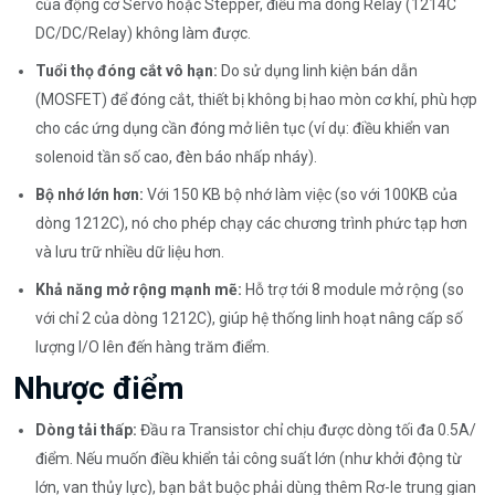
của động cơ Servo hoặc Stepper, điều mà dòng Relay (1214C
DC/DC/Relay) không làm được.
Tuổi thọ đóng cắt vô hạn:
Do sử dụng linh kiện bán dẫn
(MOSFET) để đóng cắt, thiết bị không bị hao mòn cơ khí, phù hợp
cho các ứng dụng cần đóng mở liên tục (ví dụ: điều khiển van
solenoid tần số cao, đèn báo nhấp nháy).
Bộ nhớ lớn hơn:
Với 150 KB bộ nhớ làm việc (so với 100KB của
dòng 1212C), nó cho phép chạy các chương trình phức tạp hơn
và lưu trữ nhiều dữ liệu hơn.
Khả năng mở rộng mạnh mẽ:
Hỗ trợ tới 8 module mở rộng (so
với chỉ 2 của dòng 1212C), giúp hệ thống linh hoạt nâng cấp số
lượng I/O lên đến hàng trăm điểm.
Nhược điểm
Dòng tải thấp:
Đầu ra Transistor chỉ chịu được dòng tối đa 0.5A/
điểm. Nếu muốn điều khiển tải công suất lớn (như khởi động từ
lớn, van thủy lực), bạn bắt buộc phải dùng thêm Rơ-le trung gian