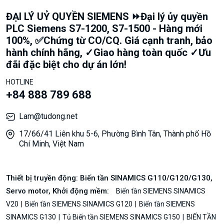
ĐẠI LÝ UỶ QUYỀN SIEMENS ⏩Đại lý ủy quyền
PLC Siemens S7-1200, S7-1500 - Hàng mới
100%, ✅Chứng từ CO/CQ. Giá cạnh tranh, bảo
hành chính hãng, ✓Giao hàng toàn quốc ✓Ưu
đãi đặc biệt cho dự án lớn!
HOTLINE
+84 888 789 688
Lam@tudong.net
17/66/41 Liên khu 5-6, Phường Bình Tân, Thành phố Hồ
Chí Minh, Việt Nam
Thiết bị truyền động: Biến tần SINAMICS G110/G120/G130,
Servo motor, Khởi động mềm:
Biến tần SIEMENS SINAMICS
V20
Biến tần SIEMENS SINAMICS G120
Biến tần SIEMENS
SINAMICS G130
Tủ Biến tần SIEMENS SINAMICS G150
BIẾN TẦN