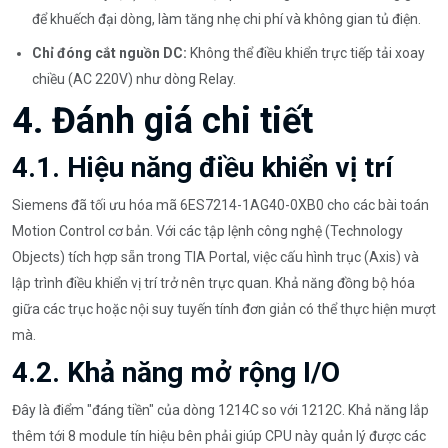
để khuếch đại dòng, làm tăng nhẹ chi phí và không gian tủ điện.
Chỉ đóng cắt nguồn DC:
Không thể điều khiển trực tiếp tải xoay
chiều (AC 220V) như dòng Relay.
4. Đánh giá chi tiết
4.1. Hiệu năng điều khiển vị trí
Siemens đã tối ưu hóa mã 6ES7214-1AG40-0XB0 cho các bài toán
Motion Control cơ bản. Với các tập lệnh công nghệ (Technology
Objects) tích hợp sẵn trong TIA Portal, việc cấu hình trục (Axis) và
lập trình điều khiển vị trí trở nên trực quan. Khả năng đồng bộ hóa
giữa các trục hoặc nội suy tuyến tính đơn giản có thể thực hiện mượt
mà.
4.2. Khả năng mở rộng I/O
Đây là điểm "đáng tiền" của dòng 1214C so với 1212C. Khả năng lắp
thêm tới 8 module tín hiệu bên phải giúp CPU này quản lý được các