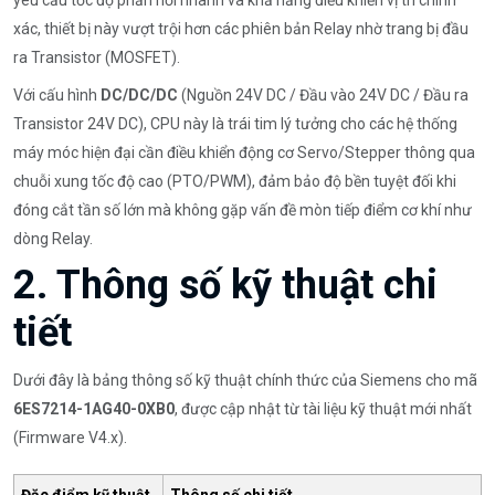
xác, thiết bị này vượt trội hơn các phiên bản Relay nhờ trang bị đầu
ra Transistor (MOSFET).
Với cấu hình
DC/DC/DC
(Nguồn 24V DC / Đầu vào 24V DC / Đầu ra
Transistor 24V DC), CPU này là trái tim lý tưởng cho các hệ thống
máy móc hiện đại cần điều khiển động cơ Servo/Stepper thông qua
chuỗi xung tốc độ cao (PTO/PWM), đảm bảo độ bền tuyệt đối khi
đóng cắt tần số lớn mà không gặp vấn đề mòn tiếp điểm cơ khí như
dòng Relay.
2. Thông số kỹ thuật chi
tiết
Dưới đây là bảng thông số kỹ thuật chính thức của Siemens cho mã
6ES7214-1AG40-0XB0
, được cập nhật từ tài liệu kỹ thuật mới nhất
(Firmware V4.x).