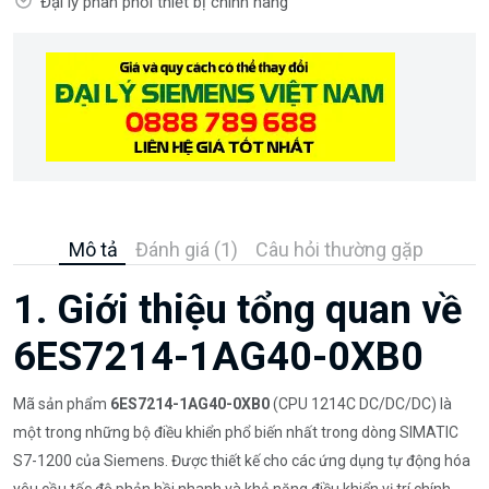
Đại lý phân phối thiết bị chính hãng
Mô tả
Đánh giá (1)
Câu hỏi thường gặp
1. Giới thiệu tổng quan về
6ES7214-1AG40-0XB0
Mã sản phẩm
6ES7214-1AG40-0XB0
(CPU 1214C DC/DC/DC) là
một trong những bộ điều khiển phổ biến nhất trong dòng SIMATIC
S7-1200 của Siemens. Được thiết kế cho các ứng dụng tự động hóa
yêu cầu tốc độ phản hồi nhanh và khả năng điều khiển vị trí chính