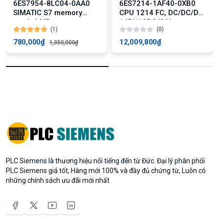
6ES7954-8LC04-0AA0
6ES7214-1AF40-0XB0
SIMATIC S7 memory
CPU 1214 FC, DC/DC/DC,
card, 4 MB
14DI/10DO/2AI
(1)
(0)
780,000₫
12,009,800₫
1,350,000₫
PLC Siemens là thương hiệu nổi tiếng đến từ Đức. Đại lý phân phối
PLC Siemens giá tốt, Hàng mới 100% và đầy đủ chứng từ, Luôn có
những chính sách ưu đãi mới nhất