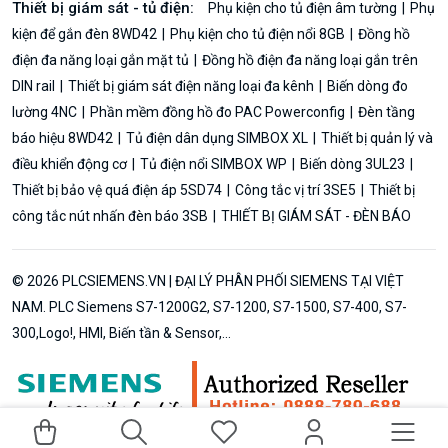
Thiết bị giám sát - tủ điện:
Phụ kiện cho tủ điện âm tường
Phụ
kiện để gắn đèn 8WD42
Phụ kiện cho tủ điện nổi 8GB
Đồng hồ
điện đa năng loại gắn mặt tủ
Đồng hồ điện đa năng loại gắn trên
DIN rail
Thiết bị giám sát điện năng loại đa kênh
Biến dòng đo
lường 4NC
Phần mềm đồng hồ đo PAC Powerconfig
Đèn tầng
báo hiệu 8WD42
Tủ điện dân dụng SIMBOX XL
Thiết bị quản lý và
điều khiển động cơ
Tủ điện nổi SIMBOX WP
Biến dòng 3UL23
Thiết bị bảo vệ quá điện áp 5SD74
Công tắc vị trí 3SE5
Thiết bị
công tắc nút nhấn đèn báo 3SB
THIẾT BỊ GIÁM SÁT - ĐÈN BÁO
© 2026 PLCSIEMENS.VN | ĐẠI LÝ PHÂN PHỐI SIEMENS TẠI VIỆT
NAM. PLC Siemens S7-1200G2, S7-1200, S7-1500, S7-400, S7-
300,Logo!, HMI, Biến tần & Sensor,...
Thêm vào giỏ hàng
Mua ngay