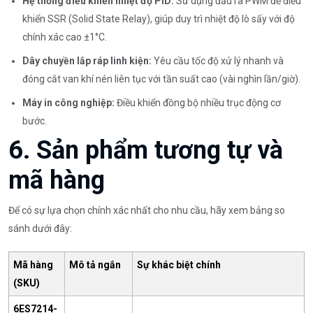
Hệ thống điều khiển nhiệt độ PID:
Sử dụng đầu ra PWM để điều
khiển SSR (Solid State Relay), giúp duy trì nhiệt độ lò sấy với độ
chính xác cao ±1°C.
Dây chuyền lắp ráp linh kiện:
Yêu cầu tốc độ xử lý nhanh và
đóng cắt van khí nén liên tục với tần suất cao (vài nghìn lần/giờ).
Máy in công nghiệp:
Điều khiển đồng bộ nhiều trục động cơ
bước.
6. Sản phẩm tương tự và
mã hàng
Để có sự lựa chọn chính xác nhất cho nhu cầu, hãy xem bảng so
sánh dưới đây:
Mã hàng
Mô tả ngắn
Sự khác biệt chính
(SKU)
6ES7214-