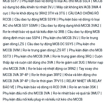
MCB 5SY7
Phụ kiện bảo vệ dòng rò loại AC cho MCB 5SL4
MCCB
sử dụng bộ điều khiển từ nhiệt 3VJ
Máy cắt không khí ACB 3WA 4
cực
Rơ-le khởi động từ 3RH2 3TH và 3TG
CẦU DAO CHỐNG RÒ
RCCB
Cầu dao tự động MCB 5SY8
Phụ kiện bảo vệ dòng rò loại
AC cho MCB 5SY 5SM9
Cầu dao tự động dạng khối MCCB 3VA2
Rơ-le nhiệt bảo vệ quá tải kiểu điện tử 3RB
Cầu dao tự động MCB
dòng định mức cao 5SP4
Phụ kiện cho MCCB 3VJ
Rơ-le trung
gian dòng LZS
Cầu dao tự động MCB DC 5SY5
Phụ kiện cho
MCCB 3VM
Rơ-le trung gian dòng LZS RT
Phụ kiện điện cho MCB
5ST3
Phụ kiện cho MCCB 3VA
Rơ-le trung gian dòng 3RQ
Cuộn
thấp áp và cuộn cắt dùng cho 3VA
Rơ-le giám sát 3UG
Motor nạp
cho MCCB 3VA
Rơ-le bảo vệ nhiệt động cơ 3RN2
Tay xoay cho
MCCB 3VA 3P 4P
Rơ-le thời gian 3RP2
Khóa và liên động cho
MCCB 3VA 3P 4P
Rơ-le thời gian 7PV15
RELAY NHIỆT VÀ RELAY
BẢO VỆ
Phụ kiện bảo vệ dòng rò RCD 3VA
Rơ-le an toàn 3SK
Phụ kiện đấu nối cho MCCB 3VA
Rơ-le nhiệt bảo vệ quá tải 3MU7
Phụ kiện đấu nối kiểu plug-in và kiểu rút kéo cho MCCB