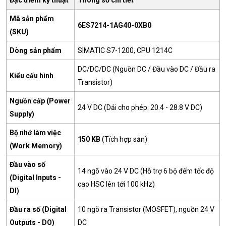
Đặc điểm kỹ thuật
Thông số chi tiết
Mã sản phẩm
6ES7214-1AG40-0XB0
(SKU)
Dòng sản phẩm
SIMATIC S7-1200, CPU 1214C
DC/DC/DC (Nguồn DC / Đầu vào DC / Đầu ra
Kiểu cấu hình
Transistor)
Nguồn cấp (Power
24 V DC (Dải cho phép: 20.4 - 28.8 V DC)
Supply)
Bộ nhớ làm việc
150 KB
(Tích hợp sẵn)
(Work Memory)
Đầu vào số
14 ngõ vào 24 V DC (Hỗ trợ 6 bộ đếm tốc độ
(Digital Inputs -
cao HSC lên tới 100 kHz)
DI)
Đầu ra số (Digital
10 ngõ ra Transistor (MOSFET), nguồn 24 V
Outputs - DO)
DC