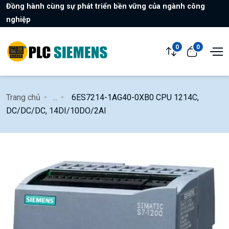
Đồng hành cùng sự phát triển bền vững của ngành công
nghiệp
0
0
Trang chủ
...
6ES7214-1AG40-0XB0 CPU 1214C,
DC/DC/DC, 14DI/10DO/2AI