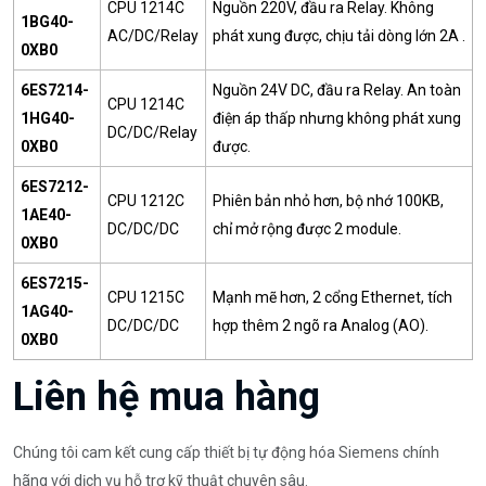
CPU 1214C
Nguồn 220V, đầu ra Relay. Không
1BG40-
AC/DC/Relay
phát xung được, chịu tải dòng lớn 2A
.
0XB0
6ES7214-
Nguồn 24V DC, đầu ra Relay. An toàn
CPU 1214C
1HG40-
điện áp thấp nhưng không phát xung
DC/DC/Relay
0XB0
được.
6ES7212-
CPU 1212C
Phiên bản nhỏ hơn, bộ nhớ 100KB,
1AE40-
DC/DC/DC
chỉ mở rộng được 2 module.
0XB0
6ES7215-
CPU 1215C
Mạnh mẽ hơn, 2 cổng Ethernet, tích
1AG40-
DC/DC/DC
hợp thêm 2 ngõ ra Analog (AO).
0XB0
Liên hệ mua hàng
Chúng tôi cam kết cung cấp thiết bị tự động hóa Siemens chính
hãng với dịch vụ hỗ trợ kỹ thuật chuyên sâu.