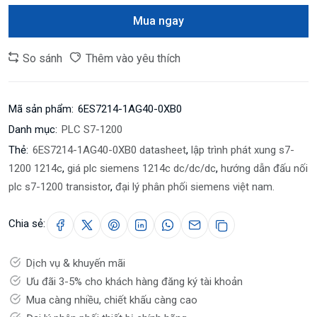
Mua ngay
So sánh
Thêm vào yêu thích
Mã sản phẩm:
6ES7214-1AG40-0XB0
Danh mục:
PLC S7-1200
Thẻ:
6ES7214-1AG40-0XB0 datasheet
,
lập trình phát xung s7-
1200 1214c
,
giá plc siemens 1214c dc/dc/dc
,
hướng dẫn đấu nối
plc s7-1200 transistor
,
đại lý phân phối siemens việt nam.
Chia sẻ:
Dịch vụ & khuyến mãi
Ưu đãi 3-5% cho khách hàng đăng ký tài khoản
Mua càng nhiều, chiết khấu càng cao