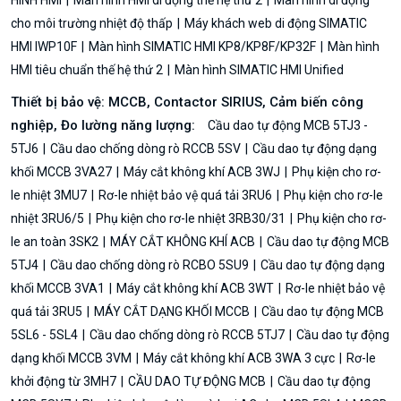
HÌNH HMI
Màn hình HMI di động thế hệ thứ 2
Màn hình di động
cho môi trường nhiệt độ thấp
Máy khách web di động SIMATIC
HMI IWP10F
Màn hình SIMATIC HMI KP8/KP8F/KP32F
Màn hình
HMI tiêu chuẩn thế hệ thứ 2
Màn hình SIMATIC HMI Unified
Thiết bị bảo vệ: MCCB, Contactor SIRIUS, Cảm biến công
nghiệp, Đo lường năng lượng:
Cầu dao tự động MCB 5TJ3 -
5TJ6
Cầu dao chống dòng rò RCCB 5SV
Cầu dao tự động dạng
khối MCCB 3VA27
Máy cắt không khí ACB 3WJ
Phụ kiện cho rơ-
le nhiệt 3MU7
Rơ-le nhiệt bảo vệ quá tải 3RU6
Phụ kiện cho rơ-le
nhiệt 3RU6/5
Phụ kiện cho rơ-le nhiệt 3RB30/31
Phụ kiện cho rơ-
le an toàn 3SK2
MÁY CẮT KHÔNG KHÍ ACB
Cầu dao tự động MCB
5TJ4
Cầu dao chống dòng rò RCBO 5SU9
Cầu dao tự động dạng
khối MCCB 3VA1
Máy cắt không khí ACB 3WT
Rơ-le nhiệt bảo vệ
quá tải 3RU5
MÁY CẮT DẠNG KHỐI MCCB
Cầu dao tự động MCB
5SL6 - 5SL4
Cầu dao chống dòng rò RCCB 5TJ7
Cầu dao tự động
dạng khối MCCB 3VM
Máy cắt không khí ACB 3WA 3 cực
Rơ-le
khởi động từ 3MH7
CẦU DAO TỰ ĐỘNG MCB
Cầu dao tự động