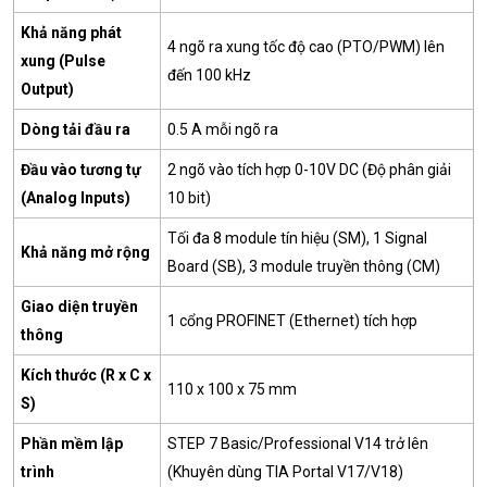
Khả năng phát
4 ngõ ra xung tốc độ cao (PTO/PWM) lên
xung (Pulse
đến 100 kHz
Output)
Dòng tải đầu ra
0.5 A mỗi ngõ ra
Đầu vào tương tự
2 ngõ vào tích hợp 0-10V DC (Độ phân giải
(Analog Inputs)
10 bit)
Tối đa 8 module tín hiệu (SM), 1 Signal
Khả năng mở rộng
Board (SB), 3 module truyền thông (CM)
Giao diện truyền
1 cổng PROFINET (Ethernet) tích hợp
thông
Kích thước (R x C x
110 x 100 x 75 mm
S)
Phần mềm lập
STEP 7 Basic/Professional V14 trở lên
trình
(Khuyên dùng TIA Portal V17/V18)