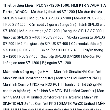
Thiết bị điều khiển: PLC S7-1200/1500, HMI KTP, SCADA TIA
Portal, WinCC:
Mô-đun kỹ thuật số S7-1200
Mô-đun tín hiệu
SIPLUS S7-400
Mô-đun I/O SIPLUS S7-300
Mô-đun I/O S7-1500
PLC S7-1200
Kiểm soát và giám sát người vận hành SIPLUS cho
S7-1500
Mô-đun tương tự S7-1200
Bộ nguồn SIPLUS S7-300
Giao tiếp SIPLUS S7-400
PLC S7-1500
Mô-đun tương tự SIPLUS
S7-200
Mô-đun giao diện SIPLUS S7-400
Các module đặc biệt
S7-1200
PLC S7-300
Bộ nguồn SIPLUS S7-400
Truyền thông
S7-1200
PLC S7-400
Giao tiếp SIPLUS S7-1200
Mô-đun I/O
không an toàn S7-1200
Bộ nguồn S7-1200
Màn hình công nghiệp HMI:
Màn hình Simatic HMI Comfort
Màn hình HMI Comfort ngoài trời
Màn hình HMI Comfort PRO
Màn hình Comfort INOX và INOX PCT
Thành phần hệ thống HMI
cho thiết bị bảo vệ
Màn hình SIMATIC HMI Unified Comfort
Màn
hình SIMATIC HMI Unified Comfort Panels Hygienic
Màn hình
SIMATIC HMI Unified Comfort PRO
SIMATIC WinCC Unified
MÀN