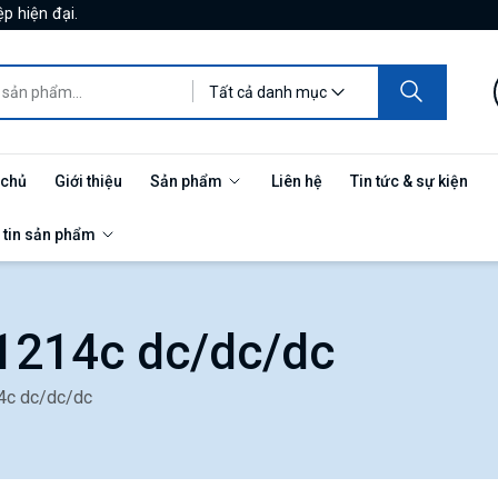
p hiện đại.
Tất cả danh mục
 chủ
Giới thiệu
Sản phẩm
Liên hệ
Tin tức & sự kiện
 tin sản phẩm
 1214c dc/dc/dc
4c dc/dc/dc