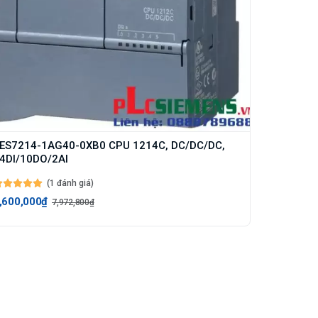
ES7214-1AG40-0XB0 CPU 1214C, DC/DC/DC,
4DI/10DO/2AI
(1 đánh giá)
,600,000₫
7,972,800₫