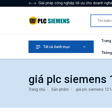
Giải pháp công nghiệp tối ưu cho doanh nghiệ
Trang
Tất cả danh mục
Thông
giá plc siemens
Trang chủ
Sản phẩm
giá plc siemens 121