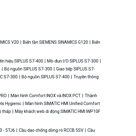
AMICS V20
Biến tần SIEMENS SINAMICS G120
Biến
ín hiệu SIPLUS S7-400
Mô-đun I/O SIPLUS S7-300
0
Bộ nguồn SIPLUS S7-300
Giao tiếp SIPLUS S7-
C S7-300
Bộ nguồn SIPLUS S7-400
Truyền thông
 PRO
Màn hình Comfort INOX và INOX PCT
Thành
ls Hygienic
Màn hình SIMATIC HMI Unified Comfort
ộ thấp
Máy khách web di động SIMATIC HMI IWP10F
3 - 5TJ6
Cầu dao chống dòng rò RCCB 5SV
Cầu