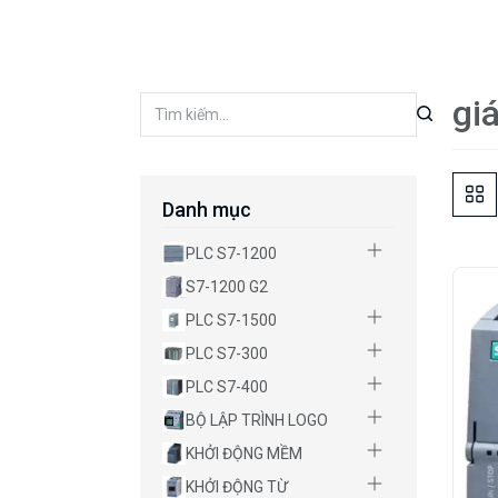
gi
Danh mục
PLC S7-1200
S7-1200 G2
PLC S7-1500
PLC S7-300
PLC S7-400
BỘ LẬP TRÌNH LOGO
KHỞI ĐỘNG MỀM
KHỞI ĐỘNG TỪ