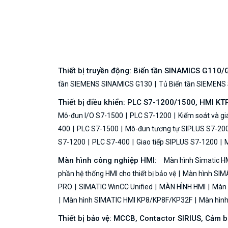
Thiết bị truyền động: Biến tần SINAMICS G110
tần SIEMENS SINAMICS G130
Tủ Biến tần SIEMENS
Thiết bị điều khiển: PLC S7-1200/1500, HMI KT
Mô-đun I/O S7-1500
PLC S7-1200
Kiểm soát và g
400
PLC S7-1500
Mô-đun tương tự SIPLUS S7-20
S7-1200
PLC S7-400
Giao tiếp SIPLUS S7-1200
M
Màn hình công nghiệp HMI:
Màn hình Simatic H
phần hệ thống HMI cho thiết bị bảo vệ
Màn hình SIMA
PRO
SIMATIC WinCC Unified
MÀN HÌNH HMI
Màn h
Màn hình SIMATIC HMI KP8/KP8F/KP32F
Màn hình 
Thiết bị bảo vệ: MCCB, Contactor SIRIUS, Cảm 