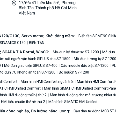
17/66/41 Liên khu 5-6, Phường
Bình Tân, Thành phố Hồ Chí Minh,
Việt Nam
/G120/G130, Servo motor, Khởi động mềm:
Biến tần SIEMENS SIN
 SINAMICS G150
BIẾN TẦN
P, SCADA TIA Portal, WinCC:
Mô-đun kỹ thuật số S7-1200
Mô-đun t
iám sát người vận hành SIPLUS cho S7-1500
Mô-đun tương tự S7-120
0
Mô-đun giao diện SIPLUS S7-400
Các module đặc biệt S7-1200
PL
ô-đun I/O không an toàn S7-1200
Bộ nguồn S7-1200
MI Comfort
Màn hình HMI Comfort ngoài trời
Màn hình HMI Comfort
TIC HMI Unified Comfort
Màn hình SIMATIC HMI Unified Comfort Pane
ình HMI di động thế hệ thứ 2
Màn hình di động cho môi trường nhiệt đ
HMI tiêu chuẩn thế hệ thứ 2
Màn hình SIMATIC HMI Unified
biến công nghiệp, Đo lường năng lượng:
Cầu dao tự động MCB 5TJ