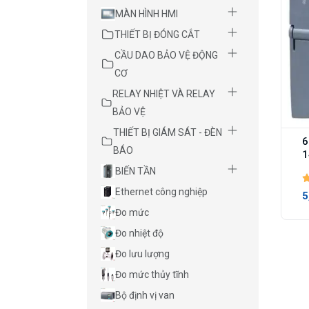
MÀN HÌNH HMI
THIẾT BỊ ĐÓNG CẮT
CẦU DAO BẢO VỆ ĐỘNG
CƠ
RELAY NHIỆT VÀ RELAY
BẢO VỆ
THIẾT BỊ GIÁM SÁT - ĐÈN
6
BÁO
1
BIẾN TẦN
Ethernet công nghiệp
5
Đo mức
Đo nhiệt độ
Đo lưu lượng
Đo mức thủy tĩnh
Bộ định vị van