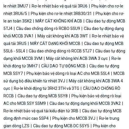
le nhiệt 3MU7
Rơ-le nhiệt bảo vệ quá tải 3RU6
Phụ kiện cho rơ-le
nhiệt 3RU6/5
Phụ kiện cho rơ-le nhiệt 3RB30/31
Phụ kiện cho rơ-
le an toàn 3SK2
MÁY CẮT KHÔNG KHÍ ACB
Cầu dao tự động MCB
5TJ4
Cầu dao chống dòng rò RCBO 5SU9
Cầu dao tự động dạng
khối MCCB 3VA1
Máy cắt không khí ACB 3WT
Rơ-le nhiệt bảo vệ
quá tải 3RU5
MÁY CẮT DẠNG KHỐI MCCB
Cầu dao tự động MCB
5SL6 - 5SL4
Cầu dao chống dòng rò RCCB 5TJ7
Cầu dao tự động
dạng khối MCCB 3VM
Máy cắt không khí ACB 3WA 3 cực
Rơ-le
khởi động từ 3MH7
CẦU DAO TỰ ĐỘNG MCB
Cầu dao tự động
MCB 5SY7
Phụ kiện bảo vệ dòng rò loại AC cho MCB 5SL4
MCCB
sử dụng bộ điều khiển từ nhiệt 3VJ
Máy cắt không khí ACB 3WA 4
cực
Rơ-le khởi động từ 3RH2 3TH và 3TG
CẦU DAO CHỐNG RÒ
RCCB
Cầu dao tự động MCB 5SY8
Phụ kiện bảo vệ dòng rò loại
AC cho MCB 5SY 5SM9
Cầu dao tự động dạng khối MCCB 3VA2
Rơ-le nhiệt bảo vệ quá tải kiểu điện tử 3RB
Cầu dao tự động MCB
dòng định mức cao 5SP4
Phụ kiện cho MCCB 3VJ
Rơ-le trung
gian dòng LZS
Cầu dao tự động MCB DC 5SY5
Phụ kiện cho