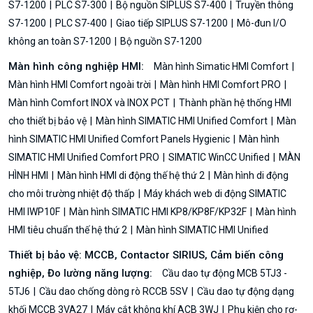
S7-1200
PLC S7-300
Bộ nguồn SIPLUS S7-400
Truyền thông
S7-1200
PLC S7-400
Giao tiếp SIPLUS S7-1200
Mô-đun I/O
không an toàn S7-1200
Bộ nguồn S7-1200
Màn hình công nghiệp HMI:
Màn hình Simatic HMI Comfort
Màn hình HMI Comfort ngoài trời
Màn hình HMI Comfort PRO
Màn hình Comfort INOX và INOX PCT
Thành phần hệ thống HMI
cho thiết bị bảo vệ
Màn hình SIMATIC HMI Unified Comfort
Màn
hình SIMATIC HMI Unified Comfort Panels Hygienic
Màn hình
SIMATIC HMI Unified Comfort PRO
SIMATIC WinCC Unified
MÀN
HÌNH HMI
Màn hình HMI di động thế hệ thứ 2
Màn hình di động
cho môi trường nhiệt độ thấp
Máy khách web di động SIMATIC
HMI IWP10F
Màn hình SIMATIC HMI KP8/KP8F/KP32F
Màn hình
HMI tiêu chuẩn thế hệ thứ 2
Màn hình SIMATIC HMI Unified
Thiết bị bảo vệ: MCCB, Contactor SIRIUS, Cảm biến công
nghiệp, Đo lường năng lượng:
Cầu dao tự động MCB 5TJ3 -
5TJ6
Cầu dao chống dòng rò RCCB 5SV
Cầu dao tự động dạng
khối MCCB 3VA27
Máy cắt không khí ACB 3WJ
Phụ kiện cho rơ-