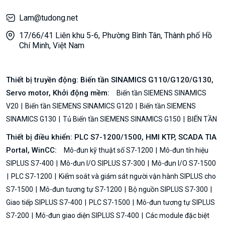
Lam@tudong.net
17/66/41 Liên khu 5-6, Phường Bình Tân, Thành phố Hồ
Chí Minh, Việt Nam
Thiết bị truyền động: Biến tần SINAMICS G110/G120/G130,
Servo motor, Khởi động mềm:
Biến tần SIEMENS SINAMICS
V20
Biến tần SIEMENS SINAMICS G120
Biến tần SIEMENS
SINAMICS G130
Tủ Biến tần SIEMENS SINAMICS G150
BIẾN TẦN
Thiết bị điều khiển: PLC S7-1200/1500, HMI KTP, SCADA TIA
Portal, WinCC:
Mô-đun kỹ thuật số S7-1200
Mô-đun tín hiệu
SIPLUS S7-400
Mô-đun I/O SIPLUS S7-300
Mô-đun I/O S7-1500
PLC S7-1200
Kiểm soát và giám sát người vận hành SIPLUS cho
S7-1500
Mô-đun tương tự S7-1200
Bộ nguồn SIPLUS S7-300
Giao tiếp SIPLUS S7-400
PLC S7-1500
Mô-đun tương tự SIPLUS
S7-200
Mô-đun giao diện SIPLUS S7-400
Các module đặc biệt