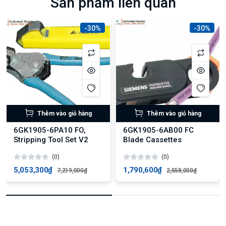
Sản phẩm liên quan
-30%
-30%
Thêm vào giỏ hàng
Thêm vào giỏ hàng
6GK1905-6PA10 FO,
6GK1905-6AB00 FC
Stripping Tool Set V2
Blade Cassettes
(0)
(0)
5,053,300₫
1,790,600₫
7,219,000₫
2,558,000₫