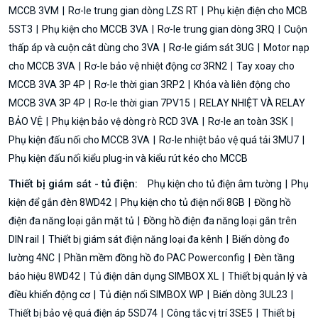
MCCB 3VM
Rơ-le trung gian dòng LZS RT
Phụ kiện điện cho MCB
5ST3
Phụ kiện cho MCCB 3VA
Rơ-le trung gian dòng 3RQ
Cuộn
thấp áp và cuộn cắt dùng cho 3VA
Rơ-le giám sát 3UG
Motor nạp
cho MCCB 3VA
Rơ-le bảo vệ nhiệt động cơ 3RN2
Tay xoay cho
MCCB 3VA 3P 4P
Rơ-le thời gian 3RP2
Khóa và liên động cho
MCCB 3VA 3P 4P
Rơ-le thời gian 7PV15
RELAY NHIỆT VÀ RELAY
BẢO VỆ
Phụ kiện bảo vệ dòng rò RCD 3VA
Rơ-le an toàn 3SK
Phụ kiện đấu nối cho MCCB 3VA
Rơ-le nhiệt bảo vệ quá tải 3MU7
Phụ kiện đấu nối kiểu plug-in và kiểu rút kéo cho MCCB
Thiết bị giám sát - tủ điện:
Phụ kiện cho tủ điện âm tường
Phụ
kiện để gắn đèn 8WD42
Phụ kiện cho tủ điện nổi 8GB
Đồng hồ
điện đa năng loại gắn mặt tủ
Đồng hồ điện đa năng loại gắn trên
DIN rail
Thiết bị giám sát điện năng loại đa kênh
Biến dòng đo
lường 4NC
Phần mềm đồng hồ đo PAC Powerconfig
Đèn tầng
báo hiệu 8WD42
Tủ điện dân dụng SIMBOX XL
Thiết bị quản lý và
điều khiển động cơ
Tủ điện nổi SIMBOX WP
Biến dòng 3UL23
Thiết bị bảo vệ quá điện áp 5SD74
Công tắc vị trí 3SE5
Thiết bị