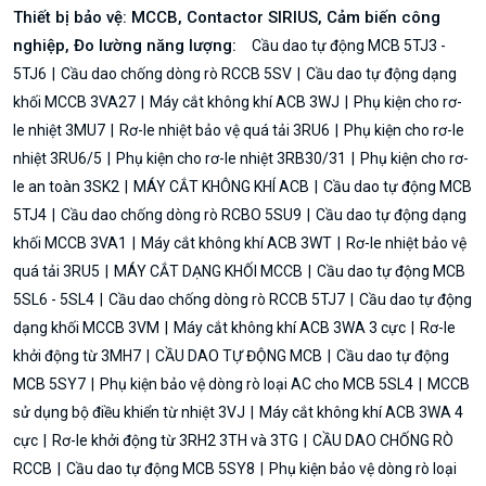
Thiết bị bảo vệ: MCCB, Contactor SIRIUS, Cảm biến công
nghiệp, Đo lường năng lượng:
Cầu dao tự động MCB 5TJ3 -
5TJ6
Cầu dao chống dòng rò RCCB 5SV
Cầu dao tự động dạng
khối MCCB 3VA27
Máy cắt không khí ACB 3WJ
Phụ kiện cho rơ-
le nhiệt 3MU7
Rơ-le nhiệt bảo vệ quá tải 3RU6
Phụ kiện cho rơ-le
nhiệt 3RU6/5
Phụ kiện cho rơ-le nhiệt 3RB30/31
Phụ kiện cho rơ-
le an toàn 3SK2
MÁY CẮT KHÔNG KHÍ ACB
Cầu dao tự động MCB
5TJ4
Cầu dao chống dòng rò RCBO 5SU9
Cầu dao tự động dạng
khối MCCB 3VA1
Máy cắt không khí ACB 3WT
Rơ-le nhiệt bảo vệ
quá tải 3RU5
MÁY CẮT DẠNG KHỐI MCCB
Cầu dao tự động MCB
5SL6 - 5SL4
Cầu dao chống dòng rò RCCB 5TJ7
Cầu dao tự động
dạng khối MCCB 3VM
Máy cắt không khí ACB 3WA 3 cực
Rơ-le
khởi động từ 3MH7
CẦU DAO TỰ ĐỘNG MCB
Cầu dao tự động
MCB 5SY7
Phụ kiện bảo vệ dòng rò loại AC cho MCB 5SL4
MCCB
sử dụng bộ điều khiển từ nhiệt 3VJ
Máy cắt không khí ACB 3WA 4
cực
Rơ-le khởi động từ 3RH2 3TH và 3TG
CẦU DAO CHỐNG RÒ
RCCB
Cầu dao tự động MCB 5SY8
Phụ kiện bảo vệ dòng rò loại