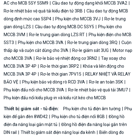
AC cho MCB 5SY 5SM9
Cầu dao tự động dạng khối MCCB 3VA2
Rơ-le nhiệt bảo vệ quá tải kiểu điện tử 3RB
Cầu dao tự động MCB
dòng định mức cao 5SP4
Phụ kiện cho MCCB 3VJ
Rơ-le trung
gian dòng LZS
Cầu dao tự động MCB DC 5SY5
Phụ kiện cho
MCCB 3VM
Rơ-le trung gian dòng LZS RT
Phụ kiện điện cho MCB
5ST3
Phụ kiện cho MCCB 3VA
Rơ-le trung gian dòng 3RQ
Cuộn
thấp áp và cuộn cắt dùng cho 3VA
Rơ-le giám sát 3UG
Motor nạp
cho MCCB 3VA
Rơ-le bảo vệ nhiệt động cơ 3RN2
Tay xoay cho
MCCB 3VA 3P 4P
Rơ-le thời gian 3RP2
Khóa và liên động cho
MCCB 3VA 3P 4P
Rơ-le thời gian 7PV15
RELAY NHIỆT VÀ RELAY
BẢO VỆ
Phụ kiện bảo vệ dòng rò RCD 3VA
Rơ-le an toàn 3SK
Phụ kiện đấu nối cho MCCB 3VA
Rơ-le nhiệt bảo vệ quá tải 3MU7
Phụ kiện đấu nối kiểu plug-in và kiểu rút kéo cho MCCB
Thiết bị giám sát - tủ điện:
Phụ kiện cho tủ điện âm tường
Phụ
kiện để gắn đèn 8WD42
Phụ kiện cho tủ điện nổi 8GB
Đồng hồ
điện đa năng loại gắn mặt tủ
Đồng hồ điện đa năng loại gắn trên
DIN rail
Thiết bị giám sát điện năng loại đa kênh
Biến dòng đo