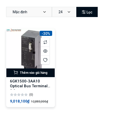
Mặc định
24
Lọc
-30%
Thêm vào giỏ hàng
6GK1500-3AA10
Optical Bus Terminal
2.0
(0)
9,018,100₫
12,883,000₫