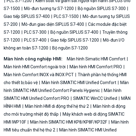
PLC S7-1200
Kiểm soát và giám sát người vận hành SIPLUS cho
S7-1500
Mô-đun tương tự S7-1200
Bộ nguồn SIPLUS S7-300
Giao tiếp SIPLUS S7-400
PLC S7-1500
Mô-đun tương tự SIPLUS
S7-200
Mô-đun giao diện SIPLUS S7-400
Các module đặc biệt
S7-1200
PLC S7-300
Bộ nguồn SIPLUS S7-400
Truyền thông
S7-1200
PLC S7-400
Giao tiếp SIPLUS S7-1200
Mô-đun I/O
không an toàn S7-1200
Bộ nguồn S7-1200
Màn hình công nghiệp HMI:
Màn hình Simatic HMI Comfort
Màn hình HMI Comfort ngoài trời
Màn hình HMI Comfort PRO
Màn hình Comfort INOX và INOX PCT
Thành phần hệ thống HMI
cho thiết bị bảo vệ
Màn hình SIMATIC HMI Unified Comfort
Màn
hình SIMATIC HMI Unified Comfort Panels Hygienic
Màn hình
SIMATIC HMI Unified Comfort PRO
SIMATIC WinCC Unified
MÀN
HÌNH HMI
Màn hình HMI di động thế hệ thứ 2
Màn hình di động
cho môi trường nhiệt độ thấp
Máy khách web di động SIMATIC
HMI IWP10F
Màn hình SIMATIC HMI KP8/KP8F/KP32F
Màn hình
HMI tiêu chuẩn thế hệ thứ 2
Màn hình SIMATIC HMI Unified