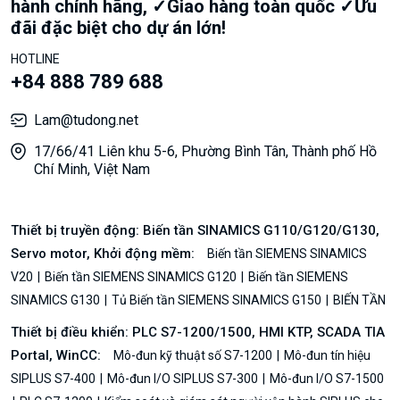
hành chính hãng, ✓Giao hàng toàn quốc ✓Ưu
đãi đặc biệt cho dự án lớn!
HOTLINE
+84 888 789 688
Lam@tudong.net
17/66/41 Liên khu 5-6, Phường Bình Tân, Thành phố Hồ
Chí Minh, Việt Nam
Thiết bị truyền động: Biến tần SINAMICS G110/G120/G130,
Servo motor, Khởi động mềm:
Biến tần SIEMENS SINAMICS
V20
Biến tần SIEMENS SINAMICS G120
Biến tần SIEMENS
SINAMICS G130
Tủ Biến tần SIEMENS SINAMICS G150
BIẾN TẦN
Thiết bị điều khiển: PLC S7-1200/1500, HMI KTP, SCADA TIA
Portal, WinCC:
Mô-đun kỹ thuật số S7-1200
Mô-đun tín hiệu
SIPLUS S7-400
Mô-đun I/O SIPLUS S7-300
Mô-đun I/O S7-1500