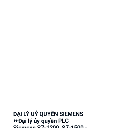
ĐẠI LÝ UỶ QUYỀN SIEMENS
⏩Đại lý ủy quyền PLC
Siemens S7-1200, S7-1500 -