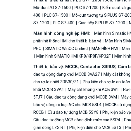
Thiết bị điều khiển: PLC S7-1200/1500, HMI KT
Mô-đun I/O S7-1500
PLC S7-1200
Kiểm soát và g
400
PLC S7-1500
Mô-đun tương tự SIPLUS S7-20
S7-1200
PLC S7-400
Giao tiếp SIPLUS S7-1200
M
Màn hình công nghiệp HMI:
Màn hình Simatic H
phần hệ thống HMI cho thiết bị bảo vệ
Màn hình SIMA
PRO
SIMATIC WinCC Unified
MÀN HÌNH HMI
Màn h
Màn hình SIMATIC HMI KP8/KP8F/KP32F
Màn hình 
Thiết bị bảo vệ: MCCB, Contactor SIRIUS, Cảm 
dao tự động dạng khối MCCB 3VA27
Máy cắt không
cho rơ-le nhiệt 3RB30/31
Phụ kiện cho rơ-le an toà
khối MCCB 3VA1
Máy cắt không khí ACB 3WT
Rơ-l
5TJ7
Cầu dao tự động dạng khối MCCB 3VM
Máy c
bảo vệ dòng rò loại AC cho MCB 5SL4
MCCB sử dụng 
RCCB
Cầu dao tự động MCB 5SY8
Phụ kiện bảo v
Cầu dao tự động MCB dòng định mức cao 5SP4
Phụ
gian dòng LZS RT
Phụ kiện điện cho MCB 5ST3
Phụ