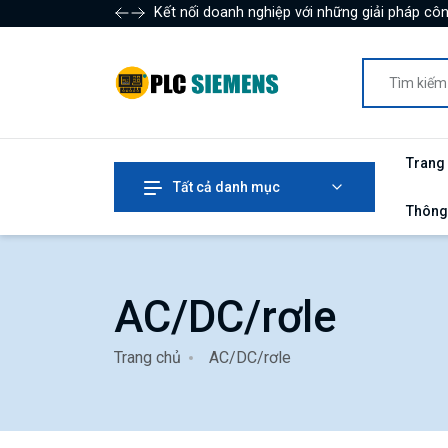
Kết nối doanh nghiệp với những giải pháp côn
Trang
Tất cả danh mục
Thông
AC/DC/rơle
Trang chủ
AC/DC/rơle