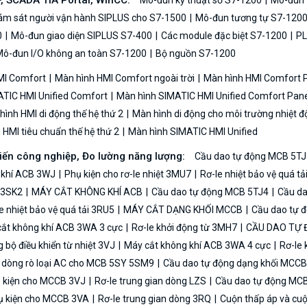
P, SCADA TIA Portal, WinCC:
Mô-đun kỹ thuật số S7-1200
Mô-đun t
iám sát người vận hành SIPLUS cho S7-1500
Mô-đun tương tự S7-120
0
Mô-đun giao diện SIPLUS S7-400
Các module đặc biệt S7-1200
PL
ô-đun I/O không an toàn S7-1200
Bộ nguồn S7-1200
MI Comfort
Màn hình HMI Comfort ngoài trời
Màn hình HMI Comfort
TIC HMI Unified Comfort
Màn hình SIMATIC HMI Unified Comfort Pane
ình HMI di động thế hệ thứ 2
Màn hình di động cho môi trường nhiệt đ
HMI tiêu chuẩn thế hệ thứ 2
Màn hình SIMATIC HMI Unified
biến công nghiệp, Đo lường năng lượng:
Cầu dao tự động MCB 5TJ
 khí ACB 3WJ
Phụ kiện cho rơ-le nhiệt 3MU7
Rơ-le nhiệt bảo vệ quá t
n 3SK2
MÁY CẮT KHÔNG KHÍ ACB
Cầu dao tự động MCB 5TJ4
Cầu da
e nhiệt bảo vệ quá tải 3RU5
MÁY CẮT DẠNG KHỐI MCCB
Cầu dao tự 
ắt không khí ACB 3WA 3 cực
Rơ-le khởi động từ 3MH7
CẦU DAO TỰ
bộ điều khiển từ nhiệt 3VJ
Máy cắt không khí ACB 3WA 4 cực
Rơ-le 
ệ dòng rò loại AC cho MCB 5SY 5SM9
Cầu dao tự động dạng khối MCC
 kiện cho MCCB 3VJ
Rơ-le trung gian dòng LZS
Cầu dao tự động MC
 kiện cho MCCB 3VA
Rơ-le trung gian dòng 3RQ
Cuộn thấp áp và cu