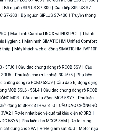
ín hiệu SIPLUS S7-400
Mô-đun I/O SIPLUS S7-300
0
Bộ nguồn SIPLUS S7-300
Giao tiếp SIPLUS S7-
C S7-300
Bộ nguồn SIPLUS S7-400
Truyền thông
 PRO
Màn hình Comfort INOX và INOX PCT
Thành
ls Hygienic
Màn hình SIMATIC HMI Unified Comfort
ộ thấp
Máy khách web di động SIMATIC HMI IWP10F
3 - 5TJ6
Cầu dao chống dòng rò RCCB 5SV
Cầu
ải 3RU6
Phụ kiện cho rơ-le nhiệt 3RU6/5
Phụ kiện
o chống dòng rò RCBO 5SU9
Cầu dao tự động dạng
động MCB 5SL6 - 5SL4
Cầu dao chống dòng rò RCCB
 ĐỘNG MCB
Cầu dao tự động MCB 5SY7
Phụ kiện
khởi động từ 3RH2 3TH và 3TG
CẦU DAO CHỐNG RÒ
B 3VA2
Rơ-le nhiệt bảo vệ quá tải kiểu điện tử 3RB
B DC 5SY5
Phụ kiện cho MCCB 3VM
Rơ-le trung
ộn cắt dùng cho 3VA
Rơ-le giám sát 3UG
Motor nạp