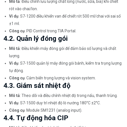
Mô tả
: Điều chỉnh lưu lượng chất lỏng (nước, sữa, bia) khi chiết
rót vào chai/lon.
Ví dụ
: S7-1200 điều khiển van để chiết rót 500 ml/chai với sai số
±1 ml.
Công cụ
: PID Control trong TIA Portal.
4.2. Quản lý đóng gói
Mô tả
: Điều khiển máy đóng gói để đảm bảo số lượng và chất
lượng.
Ví dụ
: S7-1500 quản lý máy đóng gói bánh, kiểm tra trọng lượng
tự động.
Công cụ
: Cảm biến trọng lượng và vision system.
4.3. Giám sát nhiệt độ
Mô tả
: Theo dõi và điều chỉnh nhiệt độ trong nấu, thanh trùng.
Ví dụ
: S7-1500 duy trì nhiệt độ lò nướng 180°C ±2°C.
Công cụ
: Module SM1231 (analog input).
4.4. Tự động hóa CIP