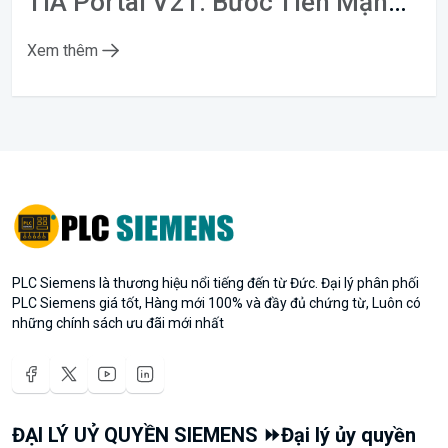
TIA Portal V21: Bước Tiến Mạnh Mẽ Trong Lập Trình PLC Tự Động Hóa Thông Minh
Xem thêm
PLC Siemens là thương hiệu nổi tiếng đến từ Đức. Đại lý phân phối
PLC Siemens giá tốt, Hàng mới 100% và đầy đủ chứng từ, Luôn có
những chính sách ưu đãi mới nhất
ĐẠI LÝ UỶ QUYỀN SIEMENS ⏩Đại lý ủy quyền