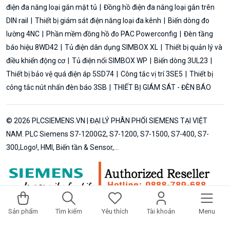
điện đa năng loại gắn mặt tủ
Đồng hồ điện đa năng loại gắn trên
DIN rail
Thiết bị giám sát điện năng loại đa kênh
Biến dòng đo
lường 4NC
Phần mềm đồng hồ đo PAC Powerconfig
Đèn tầng
báo hiệu 8WD42
Tủ điện dân dụng SIMBOX XL
Thiết bị quản lý và
điều khiển động cơ
Tủ điện nổi SIMBOX WP
Biến dòng 3UL23
Thiết bị bảo vệ quá điện áp 5SD74
Công tắc vị trí 3SE5
Thiết bị
công tắc nút nhấn đèn báo 3SB
THIẾT BỊ GIÁM SÁT - ĐÈN BÁO
© 2026 PLCSIEMENS.VN | ĐẠI LÝ PHÂN PHỐI SIEMENS TẠI VIỆT
NAM. PLC Siemens S7-1200G2, S7-1200, S7-1500, S7-400, S7-
300,Logo!, HMI, Biến tần & Sensor,...
Sản phẩm
Tìm kiếm
Yêu thích
Tài khoản
Menu