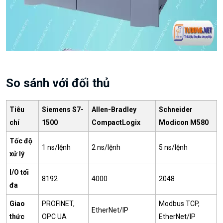
So sánh với đối thủ
Tiêu
Siemens S7-
Allen-Bradley
Schneider
chí
1500
CompactLogix
Modicon M580
Tốc độ
1 ns/lệnh
2 ns/lệnh
5 ns/lệnh
xử lý
I/O tối
8192
4000
2048
đa
Giao
PROFINET,
Modbus TCP,
EtherNet/IP
thức
OPC UA
EtherNet/IP