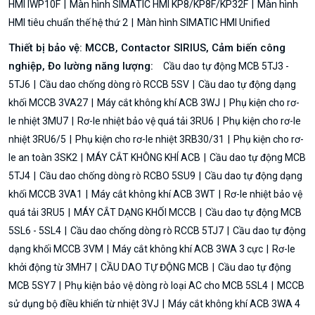
HMI IWP10F
Màn hình SIMATIC HMI KP8/KP8F/KP32F
Màn hình
HMI tiêu chuẩn thế hệ thứ 2
Màn hình SIMATIC HMI Unified
Thiết bị bảo vệ: MCCB, Contactor SIRIUS, Cảm biến công
nghiệp, Đo lường năng lượng:
Cầu dao tự động MCB 5TJ3 -
5TJ6
Cầu dao chống dòng rò RCCB 5SV
Cầu dao tự động dạng
khối MCCB 3VA27
Máy cắt không khí ACB 3WJ
Phụ kiện cho rơ-
le nhiệt 3MU7
Rơ-le nhiệt bảo vệ quá tải 3RU6
Phụ kiện cho rơ-le
nhiệt 3RU6/5
Phụ kiện cho rơ-le nhiệt 3RB30/31
Phụ kiện cho rơ-
le an toàn 3SK2
MÁY CẮT KHÔNG KHÍ ACB
Cầu dao tự động MCB
5TJ4
Cầu dao chống dòng rò RCBO 5SU9
Cầu dao tự động dạng
khối MCCB 3VA1
Máy cắt không khí ACB 3WT
Rơ-le nhiệt bảo vệ
quá tải 3RU5
MÁY CẮT DẠNG KHỐI MCCB
Cầu dao tự động MCB
5SL6 - 5SL4
Cầu dao chống dòng rò RCCB 5TJ7
Cầu dao tự động
dạng khối MCCB 3VM
Máy cắt không khí ACB 3WA 3 cực
Rơ-le
khởi động từ 3MH7
CẦU DAO TỰ ĐỘNG MCB
Cầu dao tự động
MCB 5SY7
Phụ kiện bảo vệ dòng rò loại AC cho MCB 5SL4
MCCB
sử dụng bộ điều khiển từ nhiệt 3VJ
Máy cắt không khí ACB 3WA 4