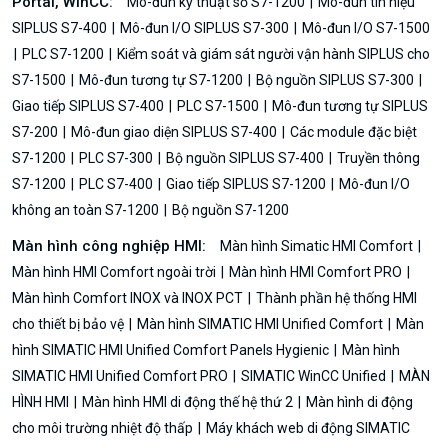
Portal, WinCC:
Mô-đun kỹ thuật số S7-1200
Mô-đun tín hiệu
SIPLUS S7-400
Mô-đun I/O SIPLUS S7-300
Mô-đun I/O S7-1500
PLC S7-1200
Kiểm soát và giám sát người vận hành SIPLUS cho
S7-1500
Mô-đun tương tự S7-1200
Bộ nguồn SIPLUS S7-300
Giao tiếp SIPLUS S7-400
PLC S7-1500
Mô-đun tương tự SIPLUS
S7-200
Mô-đun giao diện SIPLUS S7-400
Các module đặc biệt
S7-1200
PLC S7-300
Bộ nguồn SIPLUS S7-400
Truyền thông
S7-1200
PLC S7-400
Giao tiếp SIPLUS S7-1200
Mô-đun I/O
không an toàn S7-1200
Bộ nguồn S7-1200
Màn hình công nghiệp HMI:
Màn hình Simatic HMI Comfort
Màn hình HMI Comfort ngoài trời
Màn hình HMI Comfort PRO
Màn hình Comfort INOX và INOX PCT
Thành phần hệ thống HMI
cho thiết bị bảo vệ
Màn hình SIMATIC HMI Unified Comfort
Màn
hình SIMATIC HMI Unified Comfort Panels Hygienic
Màn hình
SIMATIC HMI Unified Comfort PRO
SIMATIC WinCC Unified
MÀN
HÌNH HMI
Màn hình HMI di động thế hệ thứ 2
Màn hình di động
cho môi trường nhiệt độ thấp
Máy khách web di động SIMATIC