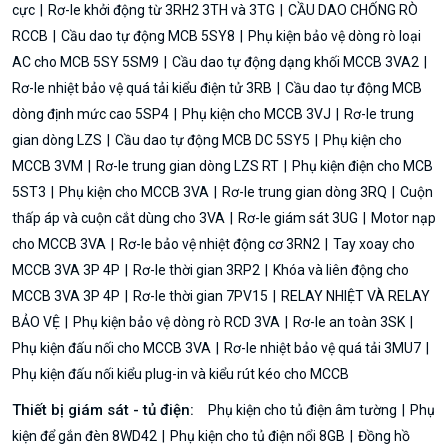
cực
Rơ-le khởi động từ 3RH2 3TH và 3TG
CẦU DAO CHỐNG RÒ
RCCB
Cầu dao tự động MCB 5SY8
Phụ kiện bảo vệ dòng rò loại
AC cho MCB 5SY 5SM9
Cầu dao tự động dạng khối MCCB 3VA2
Rơ-le nhiệt bảo vệ quá tải kiểu điện tử 3RB
Cầu dao tự động MCB
dòng định mức cao 5SP4
Phụ kiện cho MCCB 3VJ
Rơ-le trung
gian dòng LZS
Cầu dao tự động MCB DC 5SY5
Phụ kiện cho
MCCB 3VM
Rơ-le trung gian dòng LZS RT
Phụ kiện điện cho MCB
5ST3
Phụ kiện cho MCCB 3VA
Rơ-le trung gian dòng 3RQ
Cuộn
thấp áp và cuộn cắt dùng cho 3VA
Rơ-le giám sát 3UG
Motor nạp
cho MCCB 3VA
Rơ-le bảo vệ nhiệt động cơ 3RN2
Tay xoay cho
MCCB 3VA 3P 4P
Rơ-le thời gian 3RP2
Khóa và liên động cho
MCCB 3VA 3P 4P
Rơ-le thời gian 7PV15
RELAY NHIỆT VÀ RELAY
BẢO VỆ
Phụ kiện bảo vệ dòng rò RCD 3VA
Rơ-le an toàn 3SK
Phụ kiện đấu nối cho MCCB 3VA
Rơ-le nhiệt bảo vệ quá tải 3MU7
Phụ kiện đấu nối kiểu plug-in và kiểu rút kéo cho MCCB
Thiết bị giám sát - tủ điện:
Phụ kiện cho tủ điện âm tường
Phụ
kiện để gắn đèn 8WD42
Phụ kiện cho tủ điện nổi 8GB
Đồng hồ