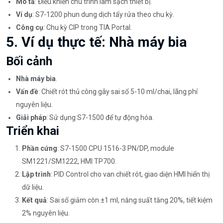
Mô tả
: Điều khiển chu trình làm sạch thiết bị.
Ví dụ
: S7-1200 phun dung dịch tẩy rửa theo chu kỳ.
Công cụ
: Chu kỳ CIP trong TIA Portal.
5. Ví dụ thực tế: Nhà máy bia
Bối cảnh
Nhà máy bia
.
Vấn đề
: Chiết rót thủ công gây sai số 5-10 ml/chai, lãng phí
nguyên liệu.
Giải pháp
: Sử dụng S7-1500 để tự động hóa.
Triển khai
Phần cứng
: S7-1500 CPU 1516-3 PN/DP, module
SM1221/SM1222, HMI TP700.
Lập trình
: PID Control cho van chiết rót, giao diện HMI hiển thị
dữ liệu.
Kết quả
: Sai số giảm còn ±1 ml, năng suất tăng 20%, tiết kiệm
2% nguyên liệu.