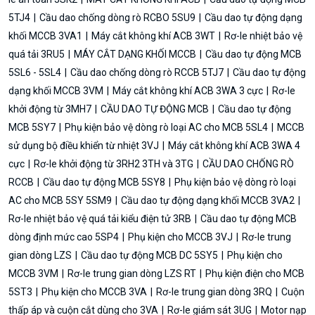
5TJ4
Cầu dao chống dòng rò RCBO 5SU9
Cầu dao tự động dạng
khối MCCB 3VA1
Máy cắt không khí ACB 3WT
Rơ-le nhiệt bảo vệ
quá tải 3RU5
MÁY CẮT DẠNG KHỐI MCCB
Cầu dao tự động MCB
5SL6 - 5SL4
Cầu dao chống dòng rò RCCB 5TJ7
Cầu dao tự động
dạng khối MCCB 3VM
Máy cắt không khí ACB 3WA 3 cực
Rơ-le
khởi động từ 3MH7
CẦU DAO TỰ ĐỘNG MCB
Cầu dao tự động
MCB 5SY7
Phụ kiện bảo vệ dòng rò loại AC cho MCB 5SL4
MCCB
sử dụng bộ điều khiển từ nhiệt 3VJ
Máy cắt không khí ACB 3WA 4
cực
Rơ-le khởi động từ 3RH2 3TH và 3TG
CẦU DAO CHỐNG RÒ
RCCB
Cầu dao tự động MCB 5SY8
Phụ kiện bảo vệ dòng rò loại
AC cho MCB 5SY 5SM9
Cầu dao tự động dạng khối MCCB 3VA2
Rơ-le nhiệt bảo vệ quá tải kiểu điện tử 3RB
Cầu dao tự động MCB
dòng định mức cao 5SP4
Phụ kiện cho MCCB 3VJ
Rơ-le trung
gian dòng LZS
Cầu dao tự động MCB DC 5SY5
Phụ kiện cho
MCCB 3VM
Rơ-le trung gian dòng LZS RT
Phụ kiện điện cho MCB
5ST3
Phụ kiện cho MCCB 3VA
Rơ-le trung gian dòng 3RQ
Cuộn
thấp áp và cuộn cắt dùng cho 3VA
Rơ-le giám sát 3UG
Motor nạp