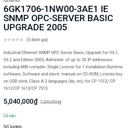
SIEMENS
6GK1706-1NW00-3AE1 IE
SNMP OPC-SERVER BASIC
UPGRADE 2005
(0 đánh giá)
Industrial Ethernet SNMP OPC Server Basic; Upgrade for V6.1,
V6.2 and Edition 2005; Administr. of up to 20 IP addresses;
including MIB compiler; Single License for 1 installation Runtime
software, Software and electr. manual on CD-ROM, License key
on USB stick, Class A 2 languages (de, en); for CP 1512/ CP
1612/CP 1613/CP 7515.
5,040,000₫
7,200,000₫
Có sẵn
Số lượng