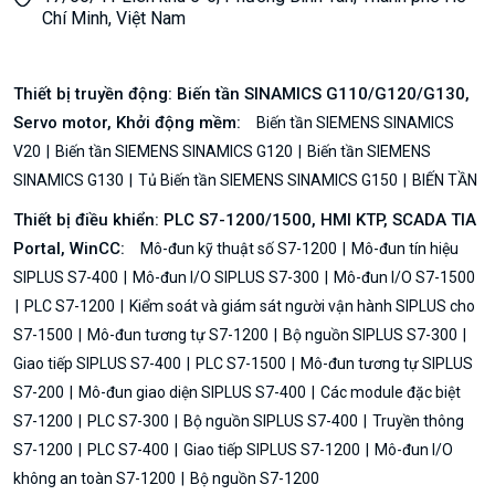
Chí Minh, Việt Nam
Thiết bị truyền động: Biến tần SINAMICS G110/G120/G130,
Servo motor, Khởi động mềm:
Biến tần SIEMENS SINAMICS
V20
Biến tần SIEMENS SINAMICS G120
Biến tần SIEMENS
SINAMICS G130
Tủ Biến tần SIEMENS SINAMICS G150
BIẾN TẦN
Thiết bị điều khiển: PLC S7-1200/1500, HMI KTP, SCADA TIA
Portal, WinCC:
Mô-đun kỹ thuật số S7-1200
Mô-đun tín hiệu
SIPLUS S7-400
Mô-đun I/O SIPLUS S7-300
Mô-đun I/O S7-1500
PLC S7-1200
Kiểm soát và giám sát người vận hành SIPLUS cho
S7-1500
Mô-đun tương tự S7-1200
Bộ nguồn SIPLUS S7-300
Giao tiếp SIPLUS S7-400
PLC S7-1500
Mô-đun tương tự SIPLUS
S7-200
Mô-đun giao diện SIPLUS S7-400
Các module đặc biệt
S7-1200
PLC S7-300
Bộ nguồn SIPLUS S7-400
Truyền thông
S7-1200
PLC S7-400
Giao tiếp SIPLUS S7-1200
Mô-đun I/O
không an toàn S7-1200
Bộ nguồn S7-1200