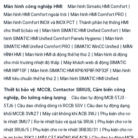
Màn hình công nghiệp HMI:
Màn hình Simatic HMI Comfort
Màn hình HMI Comfort ngoài trời
Màn hình HMI Comfort PRO
Màn hình Comfort INOX và INOX PCT
Thành phần hệ thống HMI
cho thiết bị bảo vệ
Màn hình SIMATIC HMI Unified Comfort
Màn
hình SIMATIC HMI Unified Comfort Panels Hygienic
Màn hình
SIMATIC HMI Unified Comfort PRO
SIMATIC WinCC Unified
MÀN
HÌNH HMI
Màn hình HMI di động thế hệ thứ 2
Màn hình di động
cho môi trường nhiệt độ thấp
Máy khách web di động SIMATIC
HMI IWP10F
Màn hình SIMATIC HMI KP8/KP8F/KP32F
Màn hình
HMI tiêu chuẩn thế hệ thứ 2
Màn hình SIMATIC HMI Unified
Thiết bị bảo vệ: MCCB, Contactor SIRIUS, Cảm biến công
nghiệp, Đo lường năng lượng:
Cầu dao tự động MCB 5TJ3 -
5TJ6
Cầu dao chống dòng rò RCCB 5SV
Cầu dao tự động dạng
khối MCCB 3VA27
Máy cắt không khí ACB 3WJ
Phụ kiện cho rơ-
le nhiệt 3MU7
Rơ-le nhiệt bảo vệ quá tải 3RU6
Phụ kiện cho rơ-le
nhiệt 3RU6/5
Phụ kiện cho rơ-le nhiệt 3RB30/31
Phụ kiện cho rơ-
le an toàn 3SK2
MÁY CẮT KHÔNG KHÍ ACB
Cầu dao tự động MCB