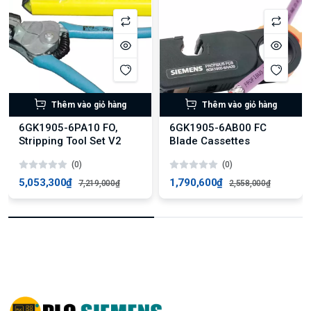
Thêm vào giỏ hàng
Thêm vào giỏ hàng
6GK1905-6PA10 FO,
6GK1905-6AB00 FC
Stripping Tool Set V2
Blade Cassettes
(0)
(0)
5,053,300₫
1,790,600₫
7,219,000₫
2,558,000₫