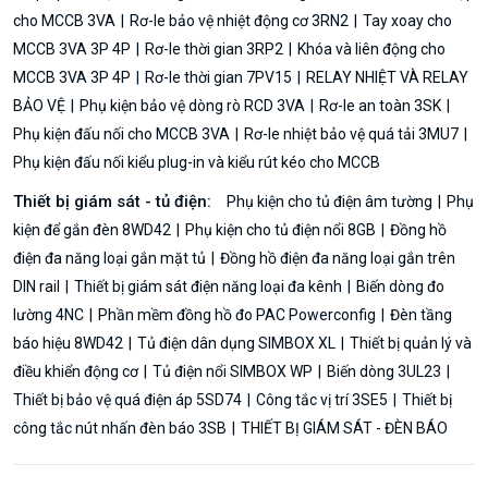
cho MCCB 3VA
Rơ-le bảo vệ nhiệt động cơ 3RN2
Tay xoay cho
MCCB 3VA 3P 4P
Rơ-le thời gian 3RP2
Khóa và liên động cho
MCCB 3VA 3P 4P
Rơ-le thời gian 7PV15
RELAY NHIỆT VÀ RELAY
BẢO VỆ
Phụ kiện bảo vệ dòng rò RCD 3VA
Rơ-le an toàn 3SK
Phụ kiện đấu nối cho MCCB 3VA
Rơ-le nhiệt bảo vệ quá tải 3MU7
Phụ kiện đấu nối kiểu plug-in và kiểu rút kéo cho MCCB
Thiết bị giám sát - tủ điện:
Phụ kiện cho tủ điện âm tường
Phụ
kiện để gắn đèn 8WD42
Phụ kiện cho tủ điện nổi 8GB
Đồng hồ
điện đa năng loại gắn mặt tủ
Đồng hồ điện đa năng loại gắn trên
DIN rail
Thiết bị giám sát điện năng loại đa kênh
Biến dòng đo
lường 4NC
Phần mềm đồng hồ đo PAC Powerconfig
Đèn tầng
báo hiệu 8WD42
Tủ điện dân dụng SIMBOX XL
Thiết bị quản lý và
điều khiển động cơ
Tủ điện nổi SIMBOX WP
Biến dòng 3UL23
Thiết bị bảo vệ quá điện áp 5SD74
Công tắc vị trí 3SE5
Thiết bị
công tắc nút nhấn đèn báo 3SB
THIẾT BỊ GIÁM SÁT - ĐÈN BÁO