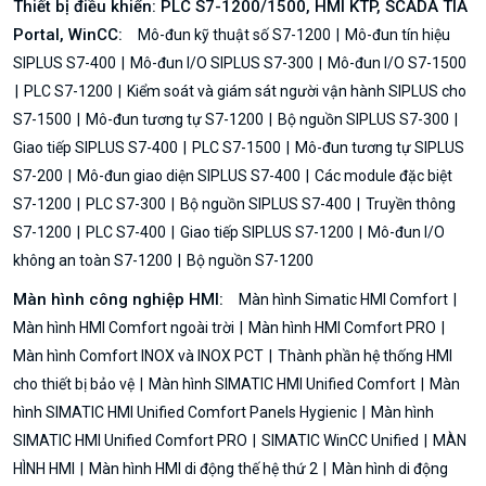
Thiết bị điều khiển: PLC S7-1200/1500, HMI KTP, SCADA TIA
Portal, WinCC:
Mô-đun kỹ thuật số S7-1200
Mô-đun tín hiệu
SIPLUS S7-400
Mô-đun I/O SIPLUS S7-300
Mô-đun I/O S7-1500
PLC S7-1200
Kiểm soát và giám sát người vận hành SIPLUS cho
S7-1500
Mô-đun tương tự S7-1200
Bộ nguồn SIPLUS S7-300
Giao tiếp SIPLUS S7-400
PLC S7-1500
Mô-đun tương tự SIPLUS
S7-200
Mô-đun giao diện SIPLUS S7-400
Các module đặc biệt
S7-1200
PLC S7-300
Bộ nguồn SIPLUS S7-400
Truyền thông
S7-1200
PLC S7-400
Giao tiếp SIPLUS S7-1200
Mô-đun I/O
không an toàn S7-1200
Bộ nguồn S7-1200
Màn hình công nghiệp HMI:
Màn hình Simatic HMI Comfort
Màn hình HMI Comfort ngoài trời
Màn hình HMI Comfort PRO
Màn hình Comfort INOX và INOX PCT
Thành phần hệ thống HMI
cho thiết bị bảo vệ
Màn hình SIMATIC HMI Unified Comfort
Màn
hình SIMATIC HMI Unified Comfort Panels Hygienic
Màn hình
SIMATIC HMI Unified Comfort PRO
SIMATIC WinCC Unified
MÀN
HÌNH HMI
Màn hình HMI di động thế hệ thứ 2
Màn hình di động