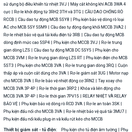
sử dụng bộ điều khiển từ nhiệt 3VJ
Máy cắt không khí ACB 3WA 4
cực
Rơ-le khởi động từ 3RH2 3TH và 3TG
CẦU DAO CHỐNG RÒ
RCCB
Cầu dao tự động MCB 5SY8
Phụ kiện bảo vệ dòng rò loại
AC cho MCB 5SY 5SM9
Cầu dao tự động dạng khối MCCB 3VA2
Rơ-le nhiệt bảo vệ quá tải kiểu điện tử 3RB
Cầu dao tự động MCB
dòng định mức cao 5SP4
Phụ kiện cho MCCB 3VJ
Rơ-le trung
gian dòng LZS
Cầu dao tự động MCB DC 5SY5
Phụ kiện cho
MCCB 3VM
Rơ-le trung gian dòng LZS RT
Phụ kiện điện cho MCB
5ST3
Phụ kiện cho MCCB 3VA
Rơ-le trung gian dòng 3RQ
Cuộn
thấp áp và cuộn cắt dùng cho 3VA
Rơ-le giám sát 3UG
Motor nạp
cho MCCB 3VA
Rơ-le bảo vệ nhiệt động cơ 3RN2
Tay xoay cho
MCCB 3VA 3P 4P
Rơ-le thời gian 3RP2
Khóa và liên động cho
MCCB 3VA 3P 4P
Rơ-le thời gian 7PV15
RELAY NHIỆT VÀ RELAY
BẢO VỆ
Phụ kiện bảo vệ dòng rò RCD 3VA
Rơ-le an toàn 3SK
Phụ kiện đấu nối cho MCCB 3VA
Rơ-le nhiệt bảo vệ quá tải 3MU7
Phụ kiện đấu nối kiểu plug-in và kiểu rút kéo cho MCCB
Thiết bị giám sát - tủ điện:
Phụ kiện cho tủ điện âm tường
Phụ