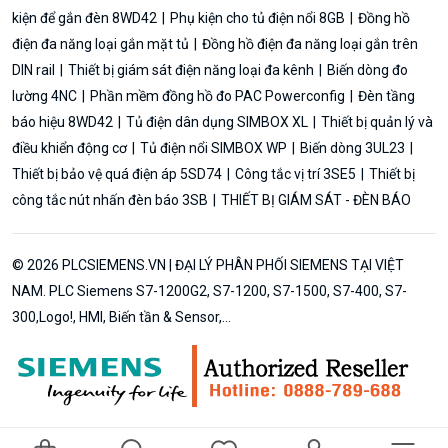
kiện để gắn đèn 8WD42
Phụ kiện cho tủ điện nổi 8GB
Đồng hồ
điện đa năng loại gắn mặt tủ
Đồng hồ điện đa năng loại gắn trên
DIN rail
Thiết bị giám sát điện năng loại đa kênh
Biến dòng đo
lường 4NC
Phần mềm đồng hồ đo PAC Powerconfig
Đèn tầng
báo hiệu 8WD42
Tủ điện dân dụng SIMBOX XL
Thiết bị quản lý và
điều khiển động cơ
Tủ điện nổi SIMBOX WP
Biến dòng 3UL23
Thiết bị bảo vệ quá điện áp 5SD74
Công tắc vị trí 3SE5
Thiết bị
công tắc nút nhấn đèn báo 3SB
THIẾT BỊ GIÁM SÁT - ĐÈN BÁO
© 2026 PLCSIEMENS.VN | ĐẠI LÝ PHÂN PHỐI SIEMENS TẠI VIỆT
NAM. PLC Siemens S7-1200G2, S7-1200, S7-1500, S7-400, S7-
300,Logo!, HMI, Biến tần & Sensor,...