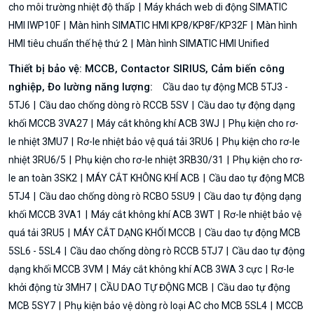
cho môi trường nhiệt độ thấp
Máy khách web di động SIMATIC
HMI IWP10F
Màn hình SIMATIC HMI KP8/KP8F/KP32F
Màn hình
HMI tiêu chuẩn thế hệ thứ 2
Màn hình SIMATIC HMI Unified
Thiết bị bảo vệ: MCCB, Contactor SIRIUS, Cảm biến công
nghiệp, Đo lường năng lượng:
Cầu dao tự động MCB 5TJ3 -
5TJ6
Cầu dao chống dòng rò RCCB 5SV
Cầu dao tự động dạng
khối MCCB 3VA27
Máy cắt không khí ACB 3WJ
Phụ kiện cho rơ-
le nhiệt 3MU7
Rơ-le nhiệt bảo vệ quá tải 3RU6
Phụ kiện cho rơ-le
nhiệt 3RU6/5
Phụ kiện cho rơ-le nhiệt 3RB30/31
Phụ kiện cho rơ-
le an toàn 3SK2
MÁY CẮT KHÔNG KHÍ ACB
Cầu dao tự động MCB
5TJ4
Cầu dao chống dòng rò RCBO 5SU9
Cầu dao tự động dạng
khối MCCB 3VA1
Máy cắt không khí ACB 3WT
Rơ-le nhiệt bảo vệ
quá tải 3RU5
MÁY CẮT DẠNG KHỐI MCCB
Cầu dao tự động MCB
5SL6 - 5SL4
Cầu dao chống dòng rò RCCB 5TJ7
Cầu dao tự động
dạng khối MCCB 3VM
Máy cắt không khí ACB 3WA 3 cực
Rơ-le
khởi động từ 3MH7
CẦU DAO TỰ ĐỘNG MCB
Cầu dao tự động
MCB 5SY7
Phụ kiện bảo vệ dòng rò loại AC cho MCB 5SL4
MCCB