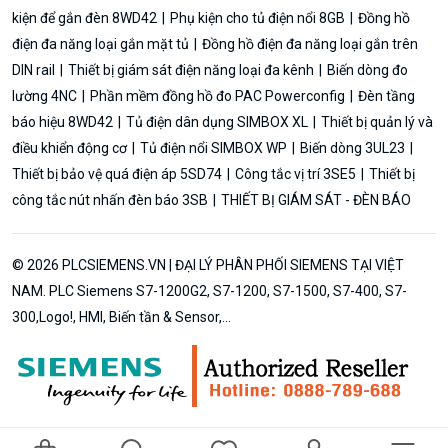
kiện để gắn đèn 8WD42
Phụ kiện cho tủ điện nổi 8GB
Đồng hồ
điện đa năng loại gắn mặt tủ
Đồng hồ điện đa năng loại gắn trên
DIN rail
Thiết bị giám sát điện năng loại đa kênh
Biến dòng đo
lường 4NC
Phần mềm đồng hồ đo PAC Powerconfig
Đèn tầng
báo hiệu 8WD42
Tủ điện dân dụng SIMBOX XL
Thiết bị quản lý và
điều khiển động cơ
Tủ điện nổi SIMBOX WP
Biến dòng 3UL23
Thiết bị bảo vệ quá điện áp 5SD74
Công tắc vị trí 3SE5
Thiết bị
công tắc nút nhấn đèn báo 3SB
THIẾT BỊ GIÁM SÁT - ĐÈN BÁO
© 2026 PLCSIEMENS.VN | ĐẠI LÝ PHÂN PHỐI SIEMENS TẠI VIỆT
NAM. PLC Siemens S7-1200G2, S7-1200, S7-1500, S7-400, S7-
300,Logo!, HMI, Biến tần & Sensor,...