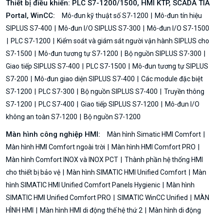
Thiết bị điều khiển: PLC S7-1200/1500, HMI KTP, SCADA TIA
Portal, WinCC:
Mô-đun kỹ thuật số S7-1200
Mô-đun tín hiệu
SIPLUS S7-400
Mô-đun I/O SIPLUS S7-300
Mô-đun I/O S7-1500
PLC S7-1200
Kiểm soát và giám sát người vận hành SIPLUS cho
S7-1500
Mô-đun tương tự S7-1200
Bộ nguồn SIPLUS S7-300
Giao tiếp SIPLUS S7-400
PLC S7-1500
Mô-đun tương tự SIPLUS
S7-200
Mô-đun giao diện SIPLUS S7-400
Các module đặc biệt
S7-1200
PLC S7-300
Bộ nguồn SIPLUS S7-400
Truyền thông
S7-1200
PLC S7-400
Giao tiếp SIPLUS S7-1200
Mô-đun I/O
không an toàn S7-1200
Bộ nguồn S7-1200
Màn hình công nghiệp HMI:
Màn hình Simatic HMI Comfort
Màn hình HMI Comfort ngoài trời
Màn hình HMI Comfort PRO
Màn hình Comfort INOX và INOX PCT
Thành phần hệ thống HMI
cho thiết bị bảo vệ
Màn hình SIMATIC HMI Unified Comfort
Màn
hình SIMATIC HMI Unified Comfort Panels Hygienic
Màn hình
SIMATIC HMI Unified Comfort PRO
SIMATIC WinCC Unified
MÀN
HÌNH HMI
Màn hình HMI di động thế hệ thứ 2
Màn hình di động