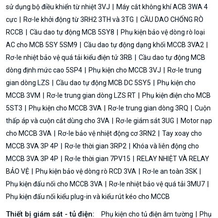
sử dụng bộ điều khiển từ nhiệt 3VJ
Máy cắt không khí ACB 3WA 4
cực
Rơ-le khởi động từ 3RH2 3TH và 3TG
CẦU DAO CHỐNG RÒ
RCCB
Cầu dao tự động MCB 5SY8
Phụ kiện bảo vệ dòng rò loại
AC cho MCB 5SY 5SM9
Cầu dao tự động dạng khối MCCB 3VA2
Rơ-le nhiệt bảo vệ quá tải kiểu điện tử 3RB
Cầu dao tự động MCB
dòng định mức cao 5SP4
Phụ kiện cho MCCB 3VJ
Rơ-le trung
gian dòng LZS
Cầu dao tự động MCB DC 5SY5
Phụ kiện cho
MCCB 3VM
Rơ-le trung gian dòng LZS RT
Phụ kiện điện cho MCB
5ST3
Phụ kiện cho MCCB 3VA
Rơ-le trung gian dòng 3RQ
Cuộn
thấp áp và cuộn cắt dùng cho 3VA
Rơ-le giám sát 3UG
Motor nạp
cho MCCB 3VA
Rơ-le bảo vệ nhiệt động cơ 3RN2
Tay xoay cho
MCCB 3VA 3P 4P
Rơ-le thời gian 3RP2
Khóa và liên động cho
MCCB 3VA 3P 4P
Rơ-le thời gian 7PV15
RELAY NHIỆT VÀ RELAY
BẢO VỆ
Phụ kiện bảo vệ dòng rò RCD 3VA
Rơ-le an toàn 3SK
Phụ kiện đấu nối cho MCCB 3VA
Rơ-le nhiệt bảo vệ quá tải 3MU7
Phụ kiện đấu nối kiểu plug-in và kiểu rút kéo cho MCCB
Thiết bị giám sát - tủ điện:
Phụ kiện cho tủ điện âm tường
Phụ