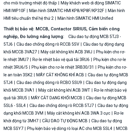
cho môi trường nhiệt độ thấp
Máy khách web di động SIMATIC
HMI IWP10F
Màn hình SIMATIC HMI KP8/KP8F/KP32F
Màn hình
HMI tiêu chuẩn thế hệ thứ 2
Màn hình SIMATIC HMI Unified
Thiết bị bảo vệ: MCCB, Contactor SIRIUS, Cảm biến công
nghiệp, Đo lường năng lượng:
Cầu dao tự động MCB 5TJ3 -
5TJ6
Cầu dao chống dòng rò RCCB 5SV
Cầu dao tự động dạng
khối MCCB 3VA27
Máy cắt không khí ACB 3WJ
Phụ kiện cho rơ-
le nhiệt 3MU7
Rơ-le nhiệt bảo vệ quá tải 3RU6
Phụ kiện cho rơ-le
nhiệt 3RU6/5
Phụ kiện cho rơ-le nhiệt 3RB30/31
Phụ kiện cho rơ-
le an toàn 3SK2
MÁY CẮT KHÔNG KHÍ ACB
Cầu dao tự động MCB
5TJ4
Cầu dao chống dòng rò RCBO 5SU9
Cầu dao tự động dạng
khối MCCB 3VA1
Máy cắt không khí ACB 3WT
Rơ-le nhiệt bảo vệ
quá tải 3RU5
MÁY CẮT DẠNG KHỐI MCCB
Cầu dao tự động MCB
5SL6 - 5SL4
Cầu dao chống dòng rò RCCB 5TJ7
Cầu dao tự động
dạng khối MCCB 3VM
Máy cắt không khí ACB 3WA 3 cực
Rơ-le
khởi động từ 3MH7
CẦU DAO TỰ ĐỘNG MCB
Cầu dao tự động
MCB 5SY7
Phụ kiện bảo vệ dòng rò loại AC cho MCB 5SL4
MCCB