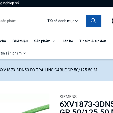
g nghiệp số.
Tất cả danh mục
 chủ
Giới thiệu
Sản phẩm
Liên hệ
Tin tức & sự kiện
 tin sản phẩm
XV1873-3DN50 FO TRAILING CABLE GP 50/125 50 M
SIEMENS
6XV1873-3DN5
GP 50/125 50