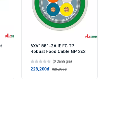
t
6XV1881-2A IE FC TP
Robust Food Cable GP 2x2
(0 đánh giá)
228,200₫
326,000₫