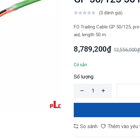
(0 đánh giá)
FO Trailing Cable GP 50/125, pr
aid, length 50 m.
8,789,200₫
12,556,000₫
Có sẵn
Số lượng
So sánh
Thêm vào yêu 