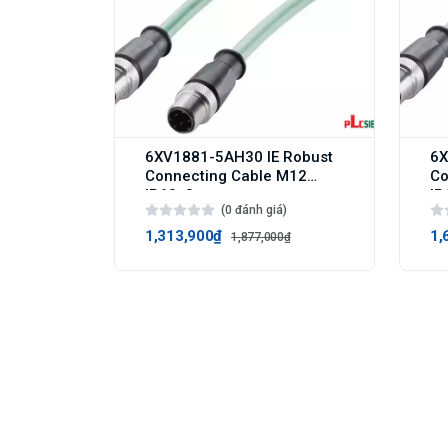
6XV1881-5AH30 IE Robust
6X
Connecting Cable M12
Co
IP69, 3 m
IP
(0 đánh giá)
1,313,900₫
1,
1,877,000₫