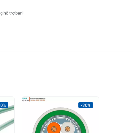
g hỗ trợ bạn!
30%
-30%