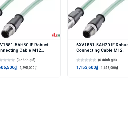
V1881-5AH50 IE Robust
6XV1881-5AH20 IE Robus
nnecting Cable M12
Connecting Cable M12
69, 5 m
IP69, 2 m
(0 đánh giá)
(0 đánh giá)
606,500₫
1,153,600₫
2,295,000₫
1,648,000₫