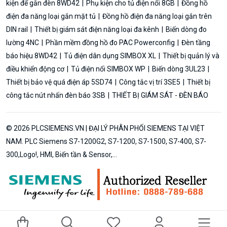
kiện để gắn đèn 8WD42
Phụ kiện cho tủ điện nổi 8GB
Đồng hồ
điện đa năng loại gắn mặt tủ
Đồng hồ điện đa năng loại gắn trên
DIN rail
Thiết bị giám sát điện năng loại đa kênh
Biến dòng đo
lường 4NC
Phần mềm đồng hồ đo PAC Powerconfig
Đèn tầng
báo hiệu 8WD42
Tủ điện dân dụng SIMBOX XL
Thiết bị quản lý và
điều khiển động cơ
Tủ điện nổi SIMBOX WP
Biến dòng 3UL23
Thiết bị bảo vệ quá điện áp 5SD74
Công tắc vị trí 3SE5
Thiết bị
công tắc nút nhấn đèn báo 3SB
THIẾT BỊ GIÁM SÁT - ĐÈN BÁO
© 2026 PLCSIEMENS.VN | ĐẠI LÝ PHÂN PHỐI SIEMENS TẠI VIỆT
NAM. PLC Siemens S7-1200G2, S7-1200, S7-1500, S7-400, S7-
300,Logo!, HMI, Biến tần & Sensor,...