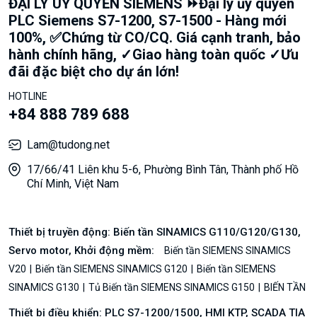
ĐẠI LÝ UỶ QUYỀN SIEMENS ⏩Đại lý ủy quyền
PLC Siemens S7-1200, S7-1500 - Hàng mới
100%, ✅Chứng từ CO/CQ. Giá cạnh tranh, bảo
hành chính hãng, ✓Giao hàng toàn quốc ✓Ưu
đãi đặc biệt cho dự án lớn!
HOTLINE
+84 888 789 688
Lam@tudong.net
17/66/41 Liên khu 5-6, Phường Bình Tân, Thành phố Hồ
Chí Minh, Việt Nam
Thiết bị truyền động: Biến tần SINAMICS G110/G120/G130,
Servo motor, Khởi động mềm:
Biến tần SIEMENS SINAMICS
V20
Biến tần SIEMENS SINAMICS G120
Biến tần SIEMENS
SINAMICS G130
Tủ Biến tần SIEMENS SINAMICS G150
BIẾN TẦN
Thiết bị điều khiển: PLC S7-1200/1500, HMI KTP, SCADA TIA