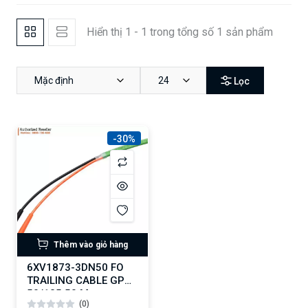
Hiển thị 1 - 1 trong tổng số 1 sản phẩm
Mặc định
24
Lọc
-30%
Thêm vào giỏ hàng
6XV1873-3DN50 FO
TRAILING CABLE GP
50/125 50 M
(0)