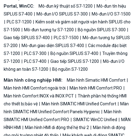
Portal, WinCC:
Mô-đun kỹ thuật số S7-1200
Mô-đun tín hiệu
SIPLUS S7-400
Mô-đun I/O SIPLUS S7-300
Mô-đun I/O S7-1500
PLC S7-1200
Kiểm soát và giám sát người vận hành SIPLUS cho
S7-1500
Mô-đun tương tự S7-1200
Bộ nguồn SIPLUS S7-300
Giao tiếp SIPLUS S7-400
PLC S7-1500
Mô-đun tương tự SIPLUS
S7-200
Mô-đun giao diện SIPLUS S7-400
Các module đặc biệt
S7-1200
PLC S7-300
Bộ nguồn SIPLUS S7-400
Truyền thông
S7-1200
PLC S7-400
Giao tiếp SIPLUS S7-1200
Mô-đun I/O
không an toàn S7-1200
Bộ nguồn S7-1200
Màn hình công nghiệp HMI:
Màn hình Simatic HMI Comfort
Màn hình HMI Comfort ngoài trời
Màn hình HMI Comfort PRO
Màn hình Comfort INOX và INOX PCT
Thành phần hệ thống HMI
cho thiết bị bảo vệ
Màn hình SIMATIC HMI Unified Comfort
Màn
hình SIMATIC HMI Unified Comfort Panels Hygienic
Màn hình
SIMATIC HMI Unified Comfort PRO
SIMATIC WinCC Unified
MÀN
HÌNH HMI
Màn hình HMI di động thế hệ thứ 2
Màn hình di động
cho môi trường nhiệt độ thấp
Máy khách web di động SIMATIC