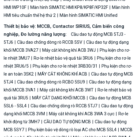
HMI IWP10F
Màn hình SIMATIC HMI KP8/KP8F/KP32F
Màn hình
HMI tiêu chuẩn thế hệ thứ 2
Màn hình SIMATIC HMI Unified
Thiết bị bảo vệ: MCCB, Contactor SIRIUS, Cảm biến công
nghiệp, Đo lường năng lượng:
Cầu dao tự động MCB 5TJ3 -
5TJ6
Cầu dao chống dòng rò RCCB 5SV
Cầu dao tự động dạng
khối MCCB 3VA27
Máy cắt không khí ACB 3WJ
Phụ kiện cho rơ-
le nhiệt 3MU7
Rơ-le nhiệt bảo vệ quá tải 3RU6
Phụ kiện cho rơ-le
nhiệt 3RU6/5
Phụ kiện cho rơ-le nhiệt 3RB30/31
Phụ kiện cho rơ-
le an toàn 3SK2
MÁY CẮT KHÔNG KHÍ ACB
Cầu dao tự động MCB
5TJ4
Cầu dao chống dòng rò RCBO 5SU9
Cầu dao tự động dạng
khối MCCB 3VA1
Máy cắt không khí ACB 3WT
Rơ-le nhiệt bảo vệ
quá tải 3RU5
MÁY CẮT DẠNG KHỐI MCCB
Cầu dao tự động MCB
5SL6 - 5SL4
Cầu dao chống dòng rò RCCB 5TJ7
Cầu dao tự động
dạng khối MCCB 3VM
Máy cắt không khí ACB 3WA 3 cực
Rơ-le
khởi động từ 3MH7
CẦU DAO TỰ ĐỘNG MCB
Cầu dao tự động
MCB 5SY7
Phụ kiện bảo vệ dòng rò loại AC cho MCB 5SL4
MCCB