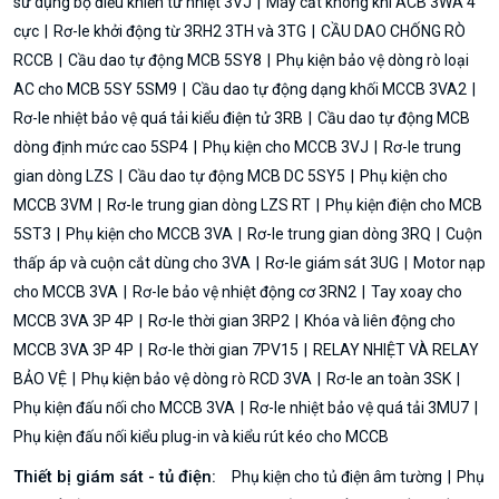
sử dụng bộ điều khiển từ nhiệt 3VJ
Máy cắt không khí ACB 3WA 4
cực
Rơ-le khởi động từ 3RH2 3TH và 3TG
CẦU DAO CHỐNG RÒ
RCCB
Cầu dao tự động MCB 5SY8
Phụ kiện bảo vệ dòng rò loại
AC cho MCB 5SY 5SM9
Cầu dao tự động dạng khối MCCB 3VA2
Rơ-le nhiệt bảo vệ quá tải kiểu điện tử 3RB
Cầu dao tự động MCB
dòng định mức cao 5SP4
Phụ kiện cho MCCB 3VJ
Rơ-le trung
gian dòng LZS
Cầu dao tự động MCB DC 5SY5
Phụ kiện cho
MCCB 3VM
Rơ-le trung gian dòng LZS RT
Phụ kiện điện cho MCB
5ST3
Phụ kiện cho MCCB 3VA
Rơ-le trung gian dòng 3RQ
Cuộn
thấp áp và cuộn cắt dùng cho 3VA
Rơ-le giám sát 3UG
Motor nạp
cho MCCB 3VA
Rơ-le bảo vệ nhiệt động cơ 3RN2
Tay xoay cho
MCCB 3VA 3P 4P
Rơ-le thời gian 3RP2
Khóa và liên động cho
MCCB 3VA 3P 4P
Rơ-le thời gian 7PV15
RELAY NHIỆT VÀ RELAY
BẢO VỆ
Phụ kiện bảo vệ dòng rò RCD 3VA
Rơ-le an toàn 3SK
Phụ kiện đấu nối cho MCCB 3VA
Rơ-le nhiệt bảo vệ quá tải 3MU7
Phụ kiện đấu nối kiểu plug-in và kiểu rút kéo cho MCCB
Thiết bị giám sát - tủ điện:
Phụ kiện cho tủ điện âm tường
Phụ