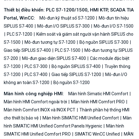
Thiết bị điều khiển: PLC S7-1200/1500, HMI KTP, SCADA TIA
Portal, WinCC:
Mô-đun kỹ thuật số S7-1200
Mô-đun tín hiệu
SIPLUS S7-400
Mô-đun I/O SIPLUS S7-300
Mô-đun I/O S7-1500
PLC S7-1200
Kiểm soát và giám sát người vận hành SIPLUS cho
S7-1500
Mô-đun tương tự S7-1200
Bộ nguồn SIPLUS S7-300
Giao tiếp SIPLUS S7-400
PLC S7-1500
Mô-đun tương tự SIPLUS
S7-200
Mô-đun giao diện SIPLUS S7-400
Các module đặc biệt
S7-1200
PLC S7-300
Bộ nguồn SIPLUS S7-400
Truyền thông
S7-1200
PLC S7-400
Giao tiếp SIPLUS S7-1200
Mô-đun I/O
không an toàn S7-1200
Bộ nguồn S7-1200
Màn hình công nghiệp HMI:
Màn hình Simatic HMI Comfort
Màn hình HMI Comfort ngoài trời
Màn hình HMI Comfort PRO
Màn hình Comfort INOX và INOX PCT
Thành phần hệ thống HMI
cho thiết bị bảo vệ
Màn hình SIMATIC HMI Unified Comfort
Màn
hình SIMATIC HMI Unified Comfort Panels Hygienic
Màn hình
SIMATIC HMI Unified Comfort PRO
SIMATIC WinCC Unified
MÀN