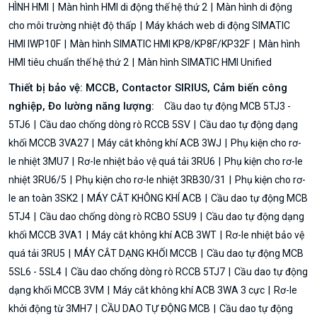
HÌNH HMI
Màn hình HMI di động thế hệ thứ 2
Màn hình di động
cho môi trường nhiệt độ thấp
Máy khách web di động SIMATIC
HMI IWP10F
Màn hình SIMATIC HMI KP8/KP8F/KP32F
Màn hình
HMI tiêu chuẩn thế hệ thứ 2
Màn hình SIMATIC HMI Unified
Thiết bị bảo vệ: MCCB, Contactor SIRIUS, Cảm biến công
nghiệp, Đo lường năng lượng:
Cầu dao tự động MCB 5TJ3 -
5TJ6
Cầu dao chống dòng rò RCCB 5SV
Cầu dao tự động dạng
khối MCCB 3VA27
Máy cắt không khí ACB 3WJ
Phụ kiện cho rơ-
le nhiệt 3MU7
Rơ-le nhiệt bảo vệ quá tải 3RU6
Phụ kiện cho rơ-le
nhiệt 3RU6/5
Phụ kiện cho rơ-le nhiệt 3RB30/31
Phụ kiện cho rơ-
le an toàn 3SK2
MÁY CẮT KHÔNG KHÍ ACB
Cầu dao tự động MCB
5TJ4
Cầu dao chống dòng rò RCBO 5SU9
Cầu dao tự động dạng
khối MCCB 3VA1
Máy cắt không khí ACB 3WT
Rơ-le nhiệt bảo vệ
quá tải 3RU5
MÁY CẮT DẠNG KHỐI MCCB
Cầu dao tự động MCB
5SL6 - 5SL4
Cầu dao chống dòng rò RCCB 5TJ7
Cầu dao tự động
dạng khối MCCB 3VM
Máy cắt không khí ACB 3WA 3 cực
Rơ-le
khởi động từ 3MH7
CẦU DAO TỰ ĐỘNG MCB
Cầu dao tự động