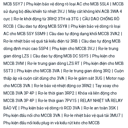
MCB 5SY7
Phụ kiện bảo vệ dòng rò loại AC cho MCB 5SL4
MCCB
sử dụng bộ điều khiển từ nhiệt 3VJ
Máy cắt không khí ACB 3WA 4
cực
Rơ-le khởi động từ 3RH2 3TH và 3TG
CẦU DAO CHỐNG RÒ
RCCB
Cầu dao tự động MCB 5SY8
Phụ kiện bảo vệ dòng rò loại
AC cho MCB 5SY 5SM9
Cầu dao tự động dạng khối MCCB 3VA2
Rơ-le nhiệt bảo vệ quá tải kiểu điện tử 3RB
Cầu dao tự động MCB
dòng định mức cao 5SP4
Phụ kiện cho MCCB 3VJ
Rơ-le trung
gian dòng LZS
Cầu dao tự động MCB DC 5SY5
Phụ kiện cho
MCCB 3VM
Rơ-le trung gian dòng LZS RT
Phụ kiện điện cho MCB
5ST3
Phụ kiện cho MCCB 3VA
Rơ-le trung gian dòng 3RQ
Cuộn
thấp áp và cuộn cắt dùng cho 3VA
Rơ-le giám sát 3UG
Motor nạp
cho MCCB 3VA
Rơ-le bảo vệ nhiệt động cơ 3RN2
Tay xoay cho
MCCB 3VA 3P 4P
Rơ-le thời gian 3RP2
Khóa và liên động cho
MCCB 3VA 3P 4P
Rơ-le thời gian 7PV15
RELAY NHIỆT VÀ RELAY
BẢO VỆ
Phụ kiện bảo vệ dòng rò RCD 3VA
Rơ-le an toàn 3SK
Phụ kiện đấu nối cho MCCB 3VA
Rơ-le nhiệt bảo vệ quá tải 3MU7
Phụ kiện đấu nối kiểu plug-in và kiểu rút kéo cho MCCB