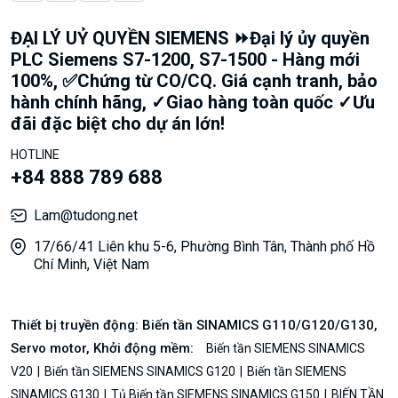
ĐẠI LÝ UỶ QUYỀN SIEMENS ⏩Đại lý ủy quyền
PLC Siemens S7-1200, S7-1500 - Hàng mới
100%, ✅Chứng từ CO/CQ. Giá cạnh tranh, bảo
hành chính hãng, ✓Giao hàng toàn quốc ✓Ưu
đãi đặc biệt cho dự án lớn!
HOTLINE
+84 888 789 688
Lam@tudong.net
17/66/41 Liên khu 5-6, Phường Bình Tân, Thành phố Hồ
Chí Minh, Việt Nam
Thiết bị truyền động: Biến tần SINAMICS G110/G120/G130,
Servo motor, Khởi động mềm:
Biến tần SIEMENS SINAMICS
V20
Biến tần SIEMENS SINAMICS G120
Biến tần SIEMENS
SINAMICS G130
Tủ Biến tần SIEMENS SINAMICS G150
BIẾN TẦN