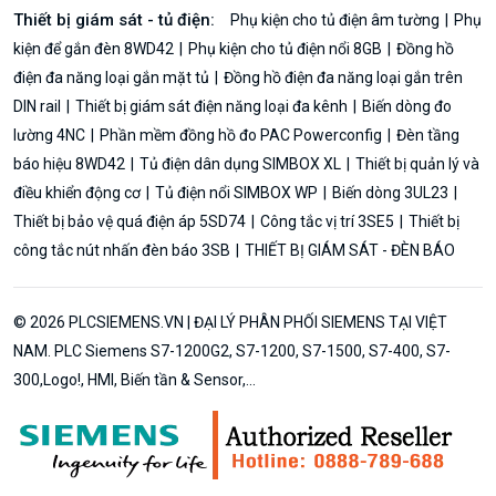
Thiết bị giám sát - tủ điện:
Phụ kiện cho tủ điện âm tường
Phụ
kiện để gắn đèn 8WD42
Phụ kiện cho tủ điện nổi 8GB
Đồng hồ
điện đa năng loại gắn mặt tủ
Đồng hồ điện đa năng loại gắn trên
DIN rail
Thiết bị giám sát điện năng loại đa kênh
Biến dòng đo
lường 4NC
Phần mềm đồng hồ đo PAC Powerconfig
Đèn tầng
báo hiệu 8WD42
Tủ điện dân dụng SIMBOX XL
Thiết bị quản lý và
điều khiển động cơ
Tủ điện nổi SIMBOX WP
Biến dòng 3UL23
Thiết bị bảo vệ quá điện áp 5SD74
Công tắc vị trí 3SE5
Thiết bị
công tắc nút nhấn đèn báo 3SB
THIẾT BỊ GIÁM SÁT - ĐÈN BÁO
© 2026 PLCSIEMENS.VN | ĐẠI LÝ PHÂN PHỐI SIEMENS TẠI VIỆT
NAM. PLC Siemens S7-1200G2, S7-1200, S7-1500, S7-400, S7-
300,Logo!, HMI, Biến tần & Sensor,...