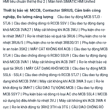
HMI tiêu chuẩn thế hệ thứ 2
Màn hình SIMATIC HMI Unified
Thiết bị bảo vệ: MCCB, Contactor SIRIUS, Cảm biến công
nghiệp, Đo lường năng lượng:
Cầu dao tự động MCB 5TJ3 -
5TJ6
Cầu dao chống dòng rò RCCB 5SV
Cầu dao tự động dạng
khối MCCB 3VA27
Máy cắt không khí ACB 3WJ
Phụ kiện cho rơ-
le nhiệt 3MU7
Rơ-le nhiệt bảo vệ quá tải 3RU6
Phụ kiện cho rơ-le
nhiệt 3RU6/5
Phụ kiện cho rơ-le nhiệt 3RB30/31
Phụ kiện cho rơ-
le an toàn 3SK2
MÁY CẮT KHÔNG KHÍ ACB
Cầu dao tự động MCB
5TJ4
Cầu dao chống dòng rò RCBO 5SU9
Cầu dao tự động dạng
khối MCCB 3VA1
Máy cắt không khí ACB 3WT
Rơ-le nhiệt bảo vệ
quá tải 3RU5
MÁY CẮT DẠNG KHỐI MCCB
Cầu dao tự động MCB
5SL6 - 5SL4
Cầu dao chống dòng rò RCCB 5TJ7
Cầu dao tự động
dạng khối MCCB 3VM
Máy cắt không khí ACB 3WA 3 cực
Rơ-le
khởi động từ 3MH7
CẦU DAO TỰ ĐỘNG MCB
Cầu dao tự động
MCB 5SY7
Phụ kiện bảo vệ dòng rò loại AC cho MCB 5SL4
MCCB
sử dụng bộ điều khiển từ nhiệt 3VJ
Máy cắt không khí ACB 3WA 4
cực
Rơ-le khởi động từ 3RH2 3TH và 3TG
CẦU DAO CHỐNG RÒ