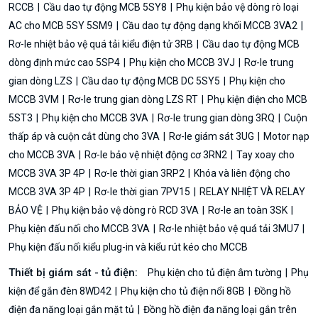
RCCB
Cầu dao tự động MCB 5SY8
Phụ kiện bảo vệ dòng rò loại
AC cho MCB 5SY 5SM9
Cầu dao tự động dạng khối MCCB 3VA2
Rơ-le nhiệt bảo vệ quá tải kiểu điện tử 3RB
Cầu dao tự động MCB
dòng định mức cao 5SP4
Phụ kiện cho MCCB 3VJ
Rơ-le trung
gian dòng LZS
Cầu dao tự động MCB DC 5SY5
Phụ kiện cho
MCCB 3VM
Rơ-le trung gian dòng LZS RT
Phụ kiện điện cho MCB
5ST3
Phụ kiện cho MCCB 3VA
Rơ-le trung gian dòng 3RQ
Cuộn
thấp áp và cuộn cắt dùng cho 3VA
Rơ-le giám sát 3UG
Motor nạp
cho MCCB 3VA
Rơ-le bảo vệ nhiệt động cơ 3RN2
Tay xoay cho
MCCB 3VA 3P 4P
Rơ-le thời gian 3RP2
Khóa và liên động cho
MCCB 3VA 3P 4P
Rơ-le thời gian 7PV15
RELAY NHIỆT VÀ RELAY
BẢO VỆ
Phụ kiện bảo vệ dòng rò RCD 3VA
Rơ-le an toàn 3SK
Phụ kiện đấu nối cho MCCB 3VA
Rơ-le nhiệt bảo vệ quá tải 3MU7
Phụ kiện đấu nối kiểu plug-in và kiểu rút kéo cho MCCB
Thiết bị giám sát - tủ điện:
Phụ kiện cho tủ điện âm tường
Phụ
kiện để gắn đèn 8WD42
Phụ kiện cho tủ điện nổi 8GB
Đồng hồ
điện đa năng loại gắn mặt tủ
Đồng hồ điện đa năng loại gắn trên