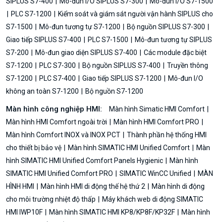
SIPLUS S7-400
Mô-đun I/O SIPLUS S7-300
Mô-đun I/O S7-1500
PLC S7-1200
Kiểm soát và giám sát người vận hành SIPLUS cho
S7-1500
Mô-đun tương tự S7-1200
Bộ nguồn SIPLUS S7-300
Giao tiếp SIPLUS S7-400
PLC S7-1500
Mô-đun tương tự SIPLUS
S7-200
Mô-đun giao diện SIPLUS S7-400
Các module đặc biệt
S7-1200
PLC S7-300
Bộ nguồn SIPLUS S7-400
Truyền thông
S7-1200
PLC S7-400
Giao tiếp SIPLUS S7-1200
Mô-đun I/O
không an toàn S7-1200
Bộ nguồn S7-1200
Màn hình công nghiệp HMI:
Màn hình Simatic HMI Comfort
Màn hình HMI Comfort ngoài trời
Màn hình HMI Comfort PRO
Màn hình Comfort INOX và INOX PCT
Thành phần hệ thống HMI
cho thiết bị bảo vệ
Màn hình SIMATIC HMI Unified Comfort
Màn
hình SIMATIC HMI Unified Comfort Panels Hygienic
Màn hình
SIMATIC HMI Unified Comfort PRO
SIMATIC WinCC Unified
MÀN
HÌNH HMI
Màn hình HMI di động thế hệ thứ 2
Màn hình di động
cho môi trường nhiệt độ thấp
Máy khách web di động SIMATIC
HMI IWP10F
Màn hình SIMATIC HMI KP8/KP8F/KP32F
Màn hình