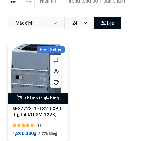
Hiển thị 1 - 1 trong tổng số 1 sản phẩm
Mặc định
24
Lọc
Best Seller
Thêm vào giỏ hàng
6ES7223-1PL32-0XB0
Digital I/O SM 1223,
16DI/16DO
(1)
4,200,000₫
5,778,300₫