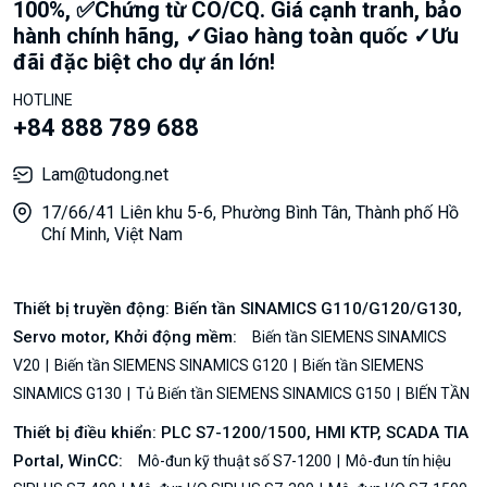
100%, ✅Chứng từ CO/CQ. Giá cạnh tranh, bảo
hành chính hãng, ✓Giao hàng toàn quốc ✓Ưu
đãi đặc biệt cho dự án lớn!
HOTLINE
+84 888 789 688
Lam@tudong.net
17/66/41 Liên khu 5-6, Phường Bình Tân, Thành phố Hồ
Chí Minh, Việt Nam
Thiết bị truyền động: Biến tần SINAMICS G110/G120/G130,
Servo motor, Khởi động mềm:
Biến tần SIEMENS SINAMICS
V20
Biến tần SIEMENS SINAMICS G120
Biến tần SIEMENS
SINAMICS G130
Tủ Biến tần SIEMENS SINAMICS G150
BIẾN TẦN
Thiết bị điều khiển: PLC S7-1200/1500, HMI KTP, SCADA TIA
Portal, WinCC:
Mô-đun kỹ thuật số S7-1200
Mô-đun tín hiệu