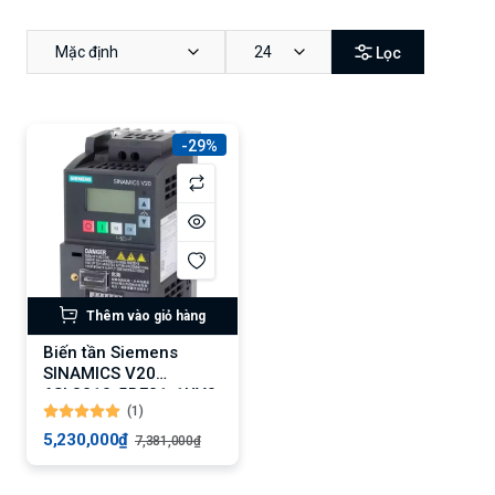
Mặc định
24
Lọc
-29%
Thêm vào giỏ hàng
Biến tần Siemens
SINAMICS V20
6SL3210-5BE21-1UV0:
(1)
Động cơ 1.1 kW, 150%
quá tải
5,230,000₫
7,381,000₫