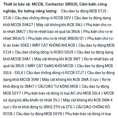
Thiết bị bảo vệ: MCCB, Contactor SIRIUS, Cảm biến công
nghiệp, Đo lường năng lượng:
Cầu dao tự động MCB 5TJ3 -
5TJ6
Cầu dao chống dòng rò RCCB 5SV
Cầu dao tự động dạng
khối MCCB 3VA27
Máy cắt không khí ACB 3WJ
Phụ kiện cho rơ-
le nhiệt 3MU7
Rơ-le nhiệt bảo vệ quá tải 3RU6
Phụ kiện cho rơ-le
nhiệt 3RU6/5
Phụ kiện cho rơ-le nhiệt 3RB30/31
Phụ kiện cho rơ-
le an toàn 3SK2
MÁY CẮT KHÔNG KHÍ ACB
Cầu dao tự động MCB
5TJ4
Cầu dao chống dòng rò RCBO 5SU9
Cầu dao tự động dạng
khối MCCB 3VA1
Máy cắt không khí ACB 3WT
Rơ-le nhiệt bảo vệ
quá tải 3RU5
MÁY CẮT DẠNG KHỐI MCCB
Cầu dao tự động MCB
5SL6 - 5SL4
Cầu dao chống dòng rò RCCB 5TJ7
Cầu dao tự động
dạng khối MCCB 3VM
Máy cắt không khí ACB 3WA 3 cực
Rơ-le
khởi động từ 3MH7
CẦU DAO TỰ ĐỘNG MCB
Cầu dao tự động
MCB 5SY7
Phụ kiện bảo vệ dòng rò loại AC cho MCB 5SL4
MCCB
sử dụng bộ điều khiển từ nhiệt 3VJ
Máy cắt không khí ACB 3WA 4
cực
Rơ-le khởi động từ 3RH2 3TH và 3TG
CẦU DAO CHỐNG RÒ
RCCB
Cầu dao tự động MCB 5SY8
Phụ kiện bảo vệ dòng rò loại