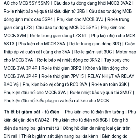
AC cho MCB 5SY 5SM9
Cầu dao tự động dạng khối MCCB 3VA2
Rơ-le nhiệt bảo vệ quá tải kiểu điện tử 3RB
Cầu dao tự động MCB
dòng định mức cao 5SP4
Phụ kiện cho MCCB 3VJ
Rơ-le trung
gian dòng LZS
Cầu dao tự động MCB DC 5SY5
Phụ kiện cho
MCCB 3VM
Rơ-le trung gian dòng LZS RT
Phụ kiện điện cho MCB
5ST3
Phụ kiện cho MCCB 3VA
Rơ-le trung gian dòng 3RQ
Cuộn
thấp áp và cuộn cắt dùng cho 3VA
Rơ-le giám sát 3UG
Motor nạp
cho MCCB 3VA
Rơ-le bảo vệ nhiệt động cơ 3RN2
Tay xoay cho
MCCB 3VA 3P 4P
Rơ-le thời gian 3RP2
Khóa và liên động cho
MCCB 3VA 3P 4P
Rơ-le thời gian 7PV15
RELAY NHIỆT VÀ RELAY
BẢO VỆ
Phụ kiện bảo vệ dòng rò RCD 3VA
Rơ-le an toàn 3SK
Phụ kiện đấu nối cho MCCB 3VA
Rơ-le nhiệt bảo vệ quá tải 3MU7
Phụ kiện đấu nối kiểu plug-in và kiểu rút kéo cho MCCB
Thiết bị giám sát - tủ điện:
Phụ kiện cho tủ điện âm tường
Phụ
kiện để gắn đèn 8WD42
Phụ kiện cho tủ điện nổi 8GB
Đồng hồ
điện đa năng loại gắn mặt tủ
Đồng hồ điện đa năng loại gắn trên
DIN rail
Thiết bị giám sát điện năng loại đa kênh
Biến dòng đo