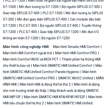
PLC S7-1200
Kiểm soát và giám sát người vận hành SIPLUS cho
S7-1500
Mô-đun tương tự S7-1200
Bộ nguồn SIPLUS S7-300
Giao tiếp SIPLUS S7-400
PLC S7-1500
Mô-đun tương tự SIPLUS
S7-200
Mô-đun giao diện SIPLUS S7-400
Các module đặc biệt
S7-1200
PLC S7-300
Bộ nguồn SIPLUS S7-400
Truyền thông
S7-1200
PLC S7-400
Giao tiếp SIPLUS S7-1200
Mô-đun I/O
không an toàn S7-1200
Bộ nguồn S7-1200
Màn hình công nghiệp HMI:
Màn hình Simatic HMI Comfort
Màn hình HMI Comfort ngoài trời
Màn hình HMI Comfort PRO
Màn hình Comfort INOX và INOX PCT
Thành phần hệ thống HMI
cho thiết bị bảo vệ
Màn hình SIMATIC HMI Unified Comfort
Màn
hình SIMATIC HMI Unified Comfort Panels Hygienic
Màn hình
SIMATIC HMI Unified Comfort PRO
SIMATIC WinCC Unified
MÀN
HÌNH HMI
Màn hình HMI di động thế hệ thứ 2
Màn hình di động
cho môi trường nhiệt độ thấp
Máy khách web di động SIMATIC
HMI IWP10F
Màn hình SIMATIC HMI KP8/KP8F/KP32F
Màn hình
HMI tiêu chuẩn thế hệ thứ 2
Màn hình SIMATIC HMI Unified