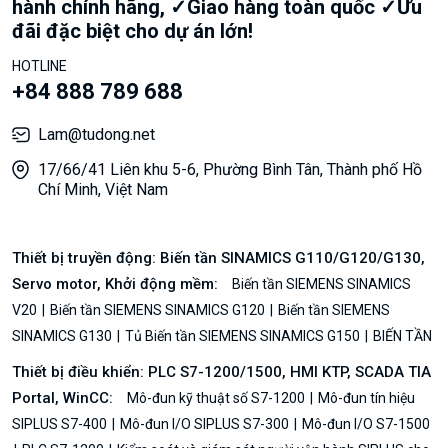
hành chính hãng, ✓Giao hàng toàn quốc ✓Ưu
đãi đặc biệt cho dự án lớn!
HOTLINE
+84 888 789 688
Lam@tudong.net
17/66/41 Liên khu 5-6, Phường Bình Tân, Thành phố Hồ
Chí Minh, Việt Nam
Thiết bị truyền động: Biến tần SINAMICS G110/G120/G130,
Servo motor, Khởi động mềm:
Biến tần SIEMENS SINAMICS
V20
Biến tần SIEMENS SINAMICS G120
Biến tần SIEMENS
SINAMICS G130
Tủ Biến tần SIEMENS SINAMICS G150
BIẾN TẦN
Thiết bị điều khiển: PLC S7-1200/1500, HMI KTP, SCADA TIA
Portal, WinCC:
Mô-đun kỹ thuật số S7-1200
Mô-đun tín hiệu
SIPLUS S7-400
Mô-đun I/O SIPLUS S7-300
Mô-đun I/O S7-1500