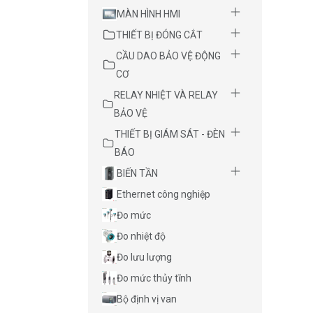
MÀN HÌNH HMI
THIẾT BỊ ĐÓNG CẮT
CẦU DAO BẢO VỆ ĐỘNG
CƠ
RELAY NHIỆT VÀ RELAY
BẢO VỆ
THIẾT BỊ GIÁM SÁT - ĐÈN
BÁO
BIẾN TẦN
Ethernet công nghiệp
Đo mức
Đo nhiệt độ
Đo lưu lượng
Đo mức thủy tĩnh
Bộ định vị van