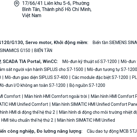
17/66/41 Liên khu 5-6, Phường
Bình Tân, Thành phố Hồ Chí Minh,
Việt Nam
/G120/G130, Servo motor, Khởi động mềm:
Biến tần SIEMENS SIN
 SINAMICS G150
BIẾN TẦN
P, SCADA TIA Portal, WinCC:
Mô-đun kỹ thuật số S7-1200
Mô-đun t
iám sát người vận hành SIPLUS cho S7-1500
Mô-đun tương tự S7-120
0
Mô-đun giao diện SIPLUS S7-400
Các module đặc biệt S7-1200
PL
ô-đun I/O không an toàn S7-1200
Bộ nguồn S7-1200
MI Comfort
Màn hình HMI Comfort ngoài trời
Màn hình HMI Comfort
TIC HMI Unified Comfort
Màn hình SIMATIC HMI Unified Comfort Pane
ình HMI di động thế hệ thứ 2
Màn hình di động cho môi trường nhiệt đ
HMI tiêu chuẩn thế hệ thứ 2
Màn hình SIMATIC HMI Unified
biến công nghiệp, Đo lường năng lượng:
Cầu dao tự động MCB 5TJ