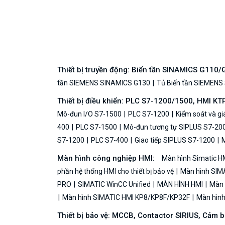
Thiết bị truyền động: Biến tần SINAMICS G110
tần SIEMENS SINAMICS G130
Tủ Biến tần SIEMENS
Thiết bị điều khiển: PLC S7-1200/1500, HMI KT
Mô-đun I/O S7-1500
PLC S7-1200
Kiểm soát và g
400
PLC S7-1500
Mô-đun tương tự SIPLUS S7-20
S7-1200
PLC S7-400
Giao tiếp SIPLUS S7-1200
M
Màn hình công nghiệp HMI:
Màn hình Simatic H
phần hệ thống HMI cho thiết bị bảo vệ
Màn hình SIMA
PRO
SIMATIC WinCC Unified
MÀN HÌNH HMI
Màn h
Màn hình SIMATIC HMI KP8/KP8F/KP32F
Màn hình 
Thiết bị bảo vệ: MCCB, Contactor SIRIUS, Cảm 