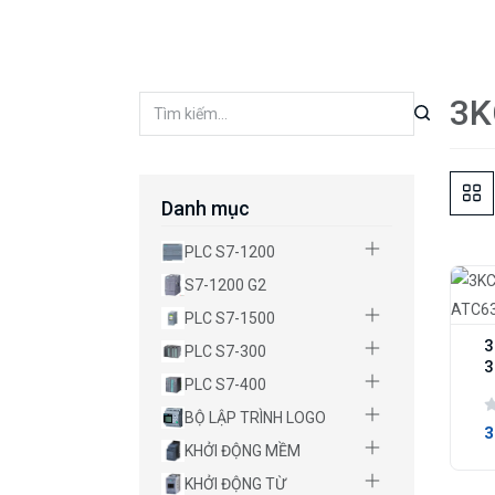
3K
Danh mục
PLC S7-1200
S7-1200 G2
PLC S7-1500
3
PLC S7-300
3
PLC S7-400
BỘ LẬP TRÌNH LOGO
3
KHỞI ĐỘNG MỀM
KHỞI ĐỘNG TỪ