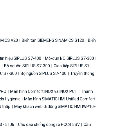
AMICS V20
Biến tần SIEMENS SINAMICS G120
Biến
ín hiệu SIPLUS S7-400
Mô-đun I/O SIPLUS S7-300
0
Bộ nguồn SIPLUS S7-300
Giao tiếp SIPLUS S7-
C S7-300
Bộ nguồn SIPLUS S7-400
Truyền thông
 PRO
Màn hình Comfort INOX và INOX PCT
Thành
ls Hygienic
Màn hình SIMATIC HMI Unified Comfort
ộ thấp
Máy khách web di động SIMATIC HMI IWP10F
3 - 5TJ6
Cầu dao chống dòng rò RCCB 5SV
Cầu