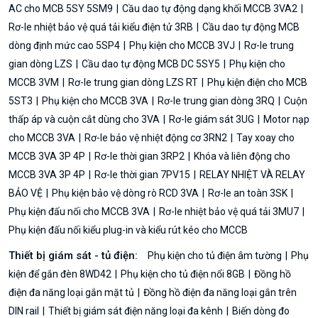
AC cho MCB 5SY 5SM9
Cầu dao tự động dạng khối MCCB 3VA2
Rơ-le nhiệt bảo vệ quá tải kiểu điện tử 3RB
Cầu dao tự động MCB
dòng định mức cao 5SP4
Phụ kiện cho MCCB 3VJ
Rơ-le trung
gian dòng LZS
Cầu dao tự động MCB DC 5SY5
Phụ kiện cho
MCCB 3VM
Rơ-le trung gian dòng LZS RT
Phụ kiện điện cho MCB
5ST3
Phụ kiện cho MCCB 3VA
Rơ-le trung gian dòng 3RQ
Cuộn
thấp áp và cuộn cắt dùng cho 3VA
Rơ-le giám sát 3UG
Motor nạp
cho MCCB 3VA
Rơ-le bảo vệ nhiệt động cơ 3RN2
Tay xoay cho
MCCB 3VA 3P 4P
Rơ-le thời gian 3RP2
Khóa và liên động cho
MCCB 3VA 3P 4P
Rơ-le thời gian 7PV15
RELAY NHIỆT VÀ RELAY
BẢO VỆ
Phụ kiện bảo vệ dòng rò RCD 3VA
Rơ-le an toàn 3SK
Phụ kiện đấu nối cho MCCB 3VA
Rơ-le nhiệt bảo vệ quá tải 3MU7
Phụ kiện đấu nối kiểu plug-in và kiểu rút kéo cho MCCB
Thiết bị giám sát - tủ điện:
Phụ kiện cho tủ điện âm tường
Phụ
kiện để gắn đèn 8WD42
Phụ kiện cho tủ điện nổi 8GB
Đồng hồ
điện đa năng loại gắn mặt tủ
Đồng hồ điện đa năng loại gắn trên
DIN rail
Thiết bị giám sát điện năng loại đa kênh
Biến dòng đo