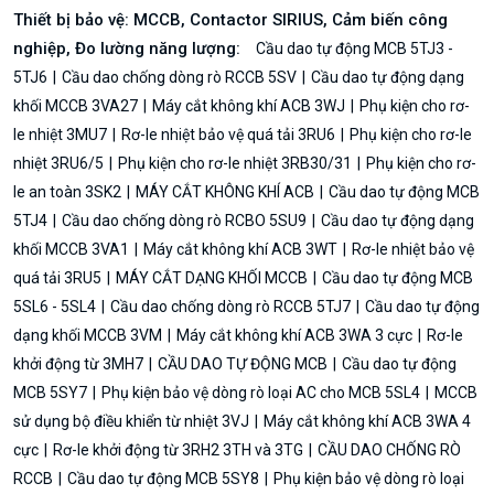
Thiết bị bảo vệ: MCCB, Contactor SIRIUS, Cảm biến công
nghiệp, Đo lường năng lượng:
Cầu dao tự động MCB 5TJ3 -
5TJ6
Cầu dao chống dòng rò RCCB 5SV
Cầu dao tự động dạng
khối MCCB 3VA27
Máy cắt không khí ACB 3WJ
Phụ kiện cho rơ-
le nhiệt 3MU7
Rơ-le nhiệt bảo vệ quá tải 3RU6
Phụ kiện cho rơ-le
nhiệt 3RU6/5
Phụ kiện cho rơ-le nhiệt 3RB30/31
Phụ kiện cho rơ-
le an toàn 3SK2
MÁY CẮT KHÔNG KHÍ ACB
Cầu dao tự động MCB
5TJ4
Cầu dao chống dòng rò RCBO 5SU9
Cầu dao tự động dạng
khối MCCB 3VA1
Máy cắt không khí ACB 3WT
Rơ-le nhiệt bảo vệ
quá tải 3RU5
MÁY CẮT DẠNG KHỐI MCCB
Cầu dao tự động MCB
5SL6 - 5SL4
Cầu dao chống dòng rò RCCB 5TJ7
Cầu dao tự động
dạng khối MCCB 3VM
Máy cắt không khí ACB 3WA 3 cực
Rơ-le
khởi động từ 3MH7
CẦU DAO TỰ ĐỘNG MCB
Cầu dao tự động
MCB 5SY7
Phụ kiện bảo vệ dòng rò loại AC cho MCB 5SL4
MCCB
sử dụng bộ điều khiển từ nhiệt 3VJ
Máy cắt không khí ACB 3WA 4
cực
Rơ-le khởi động từ 3RH2 3TH và 3TG
CẦU DAO CHỐNG RÒ
RCCB
Cầu dao tự động MCB 5SY8
Phụ kiện bảo vệ dòng rò loại