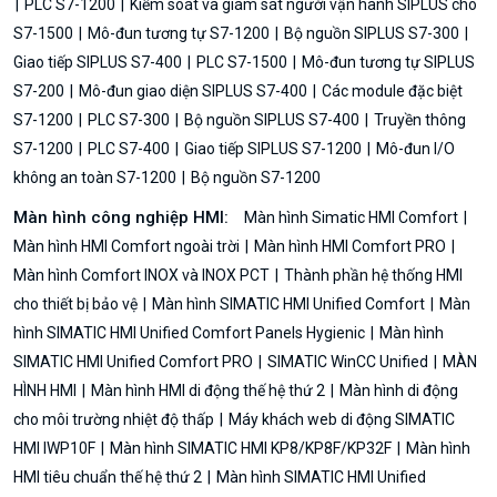
PLC S7-1200
Kiểm soát và giám sát người vận hành SIPLUS cho
S7-1500
Mô-đun tương tự S7-1200
Bộ nguồn SIPLUS S7-300
Giao tiếp SIPLUS S7-400
PLC S7-1500
Mô-đun tương tự SIPLUS
S7-200
Mô-đun giao diện SIPLUS S7-400
Các module đặc biệt
S7-1200
PLC S7-300
Bộ nguồn SIPLUS S7-400
Truyền thông
S7-1200
PLC S7-400
Giao tiếp SIPLUS S7-1200
Mô-đun I/O
không an toàn S7-1200
Bộ nguồn S7-1200
Màn hình công nghiệp HMI:
Màn hình Simatic HMI Comfort
Màn hình HMI Comfort ngoài trời
Màn hình HMI Comfort PRO
Màn hình Comfort INOX và INOX PCT
Thành phần hệ thống HMI
cho thiết bị bảo vệ
Màn hình SIMATIC HMI Unified Comfort
Màn
hình SIMATIC HMI Unified Comfort Panels Hygienic
Màn hình
SIMATIC HMI Unified Comfort PRO
SIMATIC WinCC Unified
MÀN
HÌNH HMI
Màn hình HMI di động thế hệ thứ 2
Màn hình di động
cho môi trường nhiệt độ thấp
Máy khách web di động SIMATIC
HMI IWP10F
Màn hình SIMATIC HMI KP8/KP8F/KP32F
Màn hình
HMI tiêu chuẩn thế hệ thứ 2
Màn hình SIMATIC HMI Unified