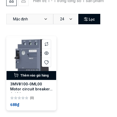
Hiển thị 1 - 1 trong tổng số 1 sản phẩm
Mặc định
24
Lọc
Thêm vào giỏ hàng
3MV8100-0ML00
Motor circuit breaker,
6-10A
(0)
688₫