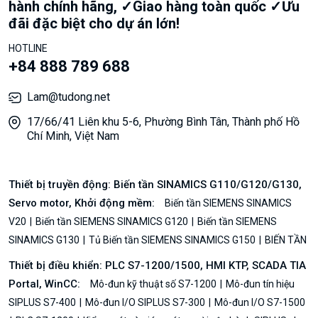
hành chính hãng, ✓Giao hàng toàn quốc ✓Ưu
đãi đặc biệt cho dự án lớn!
HOTLINE
+84 888 789 688
Lam@tudong.net
17/66/41 Liên khu 5-6, Phường Bình Tân, Thành phố Hồ
Chí Minh, Việt Nam
Thiết bị truyền động: Biến tần SINAMICS G110/G120/G130,
Servo motor, Khởi động mềm:
Biến tần SIEMENS SINAMICS
V20
Biến tần SIEMENS SINAMICS G120
Biến tần SIEMENS
SINAMICS G130
Tủ Biến tần SIEMENS SINAMICS G150
BIẾN TẦN
Thiết bị điều khiển: PLC S7-1200/1500, HMI KTP, SCADA TIA
Portal, WinCC:
Mô-đun kỹ thuật số S7-1200
Mô-đun tín hiệu
SIPLUS S7-400
Mô-đun I/O SIPLUS S7-300
Mô-đun I/O S7-1500