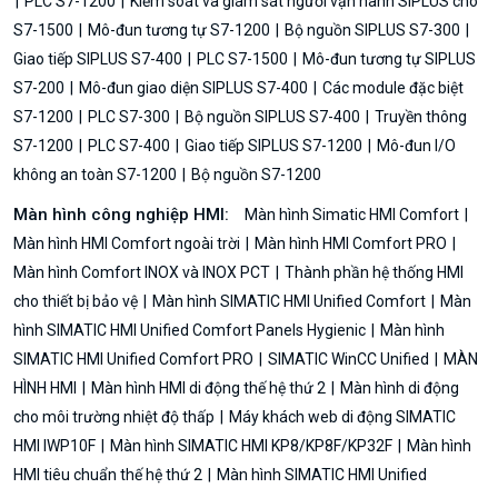
PLC S7-1200
Kiểm soát và giám sát người vận hành SIPLUS cho
S7-1500
Mô-đun tương tự S7-1200
Bộ nguồn SIPLUS S7-300
Giao tiếp SIPLUS S7-400
PLC S7-1500
Mô-đun tương tự SIPLUS
S7-200
Mô-đun giao diện SIPLUS S7-400
Các module đặc biệt
S7-1200
PLC S7-300
Bộ nguồn SIPLUS S7-400
Truyền thông
S7-1200
PLC S7-400
Giao tiếp SIPLUS S7-1200
Mô-đun I/O
không an toàn S7-1200
Bộ nguồn S7-1200
Màn hình công nghiệp HMI:
Màn hình Simatic HMI Comfort
Màn hình HMI Comfort ngoài trời
Màn hình HMI Comfort PRO
Màn hình Comfort INOX và INOX PCT
Thành phần hệ thống HMI
cho thiết bị bảo vệ
Màn hình SIMATIC HMI Unified Comfort
Màn
hình SIMATIC HMI Unified Comfort Panels Hygienic
Màn hình
SIMATIC HMI Unified Comfort PRO
SIMATIC WinCC Unified
MÀN
HÌNH HMI
Màn hình HMI di động thế hệ thứ 2
Màn hình di động
cho môi trường nhiệt độ thấp
Máy khách web di động SIMATIC
HMI IWP10F
Màn hình SIMATIC HMI KP8/KP8F/KP32F
Màn hình
HMI tiêu chuẩn thế hệ thứ 2
Màn hình SIMATIC HMI Unified