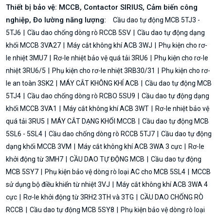
Thiết bị bảo vệ: MCCB, Contactor SIRIUS, Cảm biến công
nghiệp, Đo lường năng lượng:
Cầu dao tự động MCB 5TJ3 -
5TJ6
Cầu dao chống dòng rò RCCB 5SV
Cầu dao tự động dạng
khối MCCB 3VA27
Máy cắt không khí ACB 3WJ
Phụ kiện cho rơ-
le nhiệt 3MU7
Rơ-le nhiệt bảo vệ quá tải 3RU6
Phụ kiện cho rơ-le
nhiệt 3RU6/5
Phụ kiện cho rơ-le nhiệt 3RB30/31
Phụ kiện cho rơ-
le an toàn 3SK2
MÁY CẮT KHÔNG KHÍ ACB
Cầu dao tự động MCB
5TJ4
Cầu dao chống dòng rò RCBO 5SU9
Cầu dao tự động dạng
khối MCCB 3VA1
Máy cắt không khí ACB 3WT
Rơ-le nhiệt bảo vệ
quá tải 3RU5
MÁY CẮT DẠNG KHỐI MCCB
Cầu dao tự động MCB
5SL6 - 5SL4
Cầu dao chống dòng rò RCCB 5TJ7
Cầu dao tự động
dạng khối MCCB 3VM
Máy cắt không khí ACB 3WA 3 cực
Rơ-le
khởi động từ 3MH7
CẦU DAO TỰ ĐỘNG MCB
Cầu dao tự động
MCB 5SY7
Phụ kiện bảo vệ dòng rò loại AC cho MCB 5SL4
MCCB
sử dụng bộ điều khiển từ nhiệt 3VJ
Máy cắt không khí ACB 3WA 4
cực
Rơ-le khởi động từ 3RH2 3TH và 3TG
CẦU DAO CHỐNG RÒ
RCCB
Cầu dao tự động MCB 5SY8
Phụ kiện bảo vệ dòng rò loại