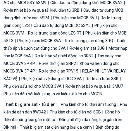
AC cho MCB 5SY 5SM9
Cầu dao tự động dạng khối MCCB 3VA2
Rơ-le nhiệt bảo vệ quá tải kiểu điện tử 3RB
Cầu dao tự động MCB
dòng định mức cao 5SP4
Phụ kiện cho MCCB 3VJ
Rơ-le trung
gian dòng LZS
Cầu dao tự động MCB DC 5SY5
Phụ kiện cho
MCCB 3VM
Rơ-le trung gian dòng LZS RT
Phụ kiện điện cho MCB
5ST3
Phụ kiện cho MCCB 3VA
Rơ-le trung gian dòng 3RQ
Cuộn
thấp áp và cuộn cắt dùng cho 3VA
Rơ-le giám sát 3UG
Motor nạp
cho MCCB 3VA
Rơ-le bảo vệ nhiệt động cơ 3RN2
Tay xoay cho
MCCB 3VA 3P 4P
Rơ-le thời gian 3RP2
Khóa và liên động cho
MCCB 3VA 3P 4P
Rơ-le thời gian 7PV15
RELAY NHIỆT VÀ RELAY
BẢO VỆ
Phụ kiện bảo vệ dòng rò RCD 3VA
Rơ-le an toàn 3SK
Phụ kiện đấu nối cho MCCB 3VA
Rơ-le nhiệt bảo vệ quá tải 3MU7
Phụ kiện đấu nối kiểu plug-in và kiểu rút kéo cho MCCB
Thiết bị giám sát - tủ điện:
Phụ kiện cho tủ điện âm tường
Phụ
kiện để gắn đèn 8WD42
Phụ kiện cho tủ điện nổi 8GB
Đồng hồ
điện đa năng loại gắn mặt tủ
Đồng hồ điện đa năng loại gắn trên
DIN rail
Thiết bị giám sát điện năng loại đa kênh
Biến dòng đo