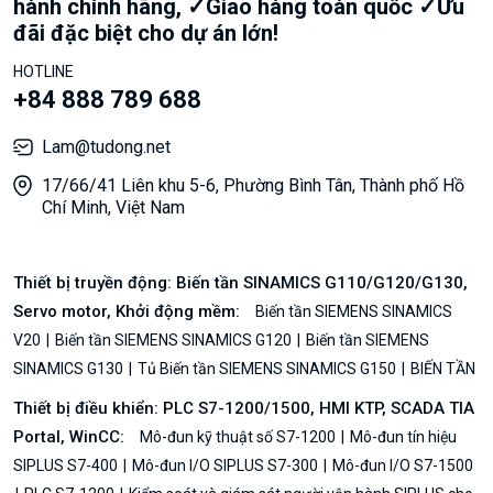
hành chính hãng, ✓Giao hàng toàn quốc ✓Ưu
đãi đặc biệt cho dự án lớn!
HOTLINE
+84 888 789 688
Lam@tudong.net
17/66/41 Liên khu 5-6, Phường Bình Tân, Thành phố Hồ
Chí Minh, Việt Nam
Thiết bị truyền động: Biến tần SINAMICS G110/G120/G130,
Servo motor, Khởi động mềm:
Biến tần SIEMENS SINAMICS
V20
Biến tần SIEMENS SINAMICS G120
Biến tần SIEMENS
SINAMICS G130
Tủ Biến tần SIEMENS SINAMICS G150
BIẾN TẦN
Thiết bị điều khiển: PLC S7-1200/1500, HMI KTP, SCADA TIA
Portal, WinCC:
Mô-đun kỹ thuật số S7-1200
Mô-đun tín hiệu
SIPLUS S7-400
Mô-đun I/O SIPLUS S7-300
Mô-đun I/O S7-1500