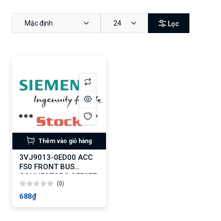
Mặc định
24
Lọc
Thêm vào giỏ hàng
3VJ9013-0ED00 ACC
FS0 FRONT BUS
CONNECTORS OFFSET
(0)
3PCS
688₫