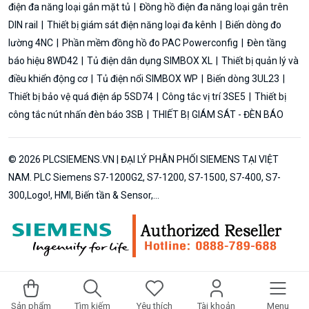
điện đa năng loại gắn mặt tủ
Đồng hồ điện đa năng loại gắn trên
DIN rail
Thiết bị giám sát điện năng loại đa kênh
Biến dòng đo
lường 4NC
Phần mềm đồng hồ đo PAC Powerconfig
Đèn tầng
báo hiệu 8WD42
Tủ điện dân dụng SIMBOX XL
Thiết bị quản lý và
điều khiển động cơ
Tủ điện nổi SIMBOX WP
Biến dòng 3UL23
Thiết bị bảo vệ quá điện áp 5SD74
Công tắc vị trí 3SE5
Thiết bị
công tắc nút nhấn đèn báo 3SB
THIẾT BỊ GIÁM SÁT - ĐÈN BÁO
© 2026 PLCSIEMENS.VN | ĐẠI LÝ PHÂN PHỐI SIEMENS TẠI VIỆT
NAM. PLC Siemens S7-1200G2, S7-1200, S7-1500, S7-400, S7-
300,Logo!, HMI, Biến tần & Sensor,...
Sản phẩm
Tìm kiếm
Yêu thích
Tài khoản
Menu