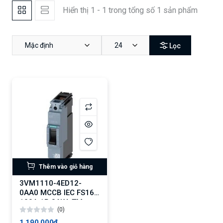
Hiển thị 1 - 1 trong tổng số 1 sản phẩm
Mặc định
24
Lọc
Thêm vào giỏ hàng
3VM1110-4ED12-
0AA0 MCCB IEC FS160
100A 1P 36KA TM
(0)
FTFM
1,190,000₫