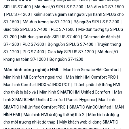
SIPLUS S7-400
Mô-đun I/O SIPLUS S7-300
Mô-đun I/O S7-1500
PLC S7-1200
Kiểm soát và giám sát người vận hành SIPLUS cho
S7-1500
Mô-đun tương tự S7-1200
Bộ nguồn SIPLUS S7-300
Giao tiếp SIPLUS S7-400
PLC S7-1500
Mô-đun tương tự SIPLUS
S7-200
Mô-đun giao diện SIPLUS S7-400
Các module đặc biệt
S7-1200
PLC S7-300
Bộ nguồn SIPLUS S7-400
Truyền thông
S7-1200
PLC S7-400
Giao tiếp SIPLUS S7-1200
Mô-đun I/O
không an toàn S7-1200
Bộ nguồn S7-1200
Màn hình công nghiệp HMI:
Màn hình Simatic HMI Comfort
Màn hình HMI Comfort ngoài trời
Màn hình HMI Comfort PRO
Màn hình Comfort INOX và INOX PCT
Thành phần hệ thống HMI
cho thiết bị bảo vệ
Màn hình SIMATIC HMI Unified Comfort
Màn
hình SIMATIC HMI Unified Comfort Panels Hygienic
Màn hình
SIMATIC HMI Unified Comfort PRO
SIMATIC WinCC Unified
MÀN
HÌNH HMI
Màn hình HMI di động thế hệ thứ 2
Màn hình di động
cho môi trường nhiệt độ thấp
Máy khách web di động SIMATIC