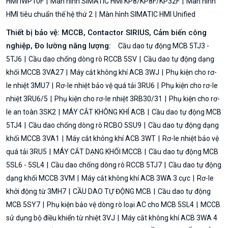
HMI IWP10F
Màn hình SIMATIC HMI KP8/KP8F/KP32F
Màn hình
HMI tiêu chuẩn thế hệ thứ 2
Màn hình SIMATIC HMI Unified
Thiết bị bảo vệ: MCCB, Contactor SIRIUS, Cảm biến công
nghiệp, Đo lường năng lượng:
Cầu dao tự động MCB 5TJ3 -
5TJ6
Cầu dao chống dòng rò RCCB 5SV
Cầu dao tự động dạng
khối MCCB 3VA27
Máy cắt không khí ACB 3WJ
Phụ kiện cho rơ-
le nhiệt 3MU7
Rơ-le nhiệt bảo vệ quá tải 3RU6
Phụ kiện cho rơ-le
nhiệt 3RU6/5
Phụ kiện cho rơ-le nhiệt 3RB30/31
Phụ kiện cho rơ-
le an toàn 3SK2
MÁY CẮT KHÔNG KHÍ ACB
Cầu dao tự động MCB
5TJ4
Cầu dao chống dòng rò RCBO 5SU9
Cầu dao tự động dạng
khối MCCB 3VA1
Máy cắt không khí ACB 3WT
Rơ-le nhiệt bảo vệ
quá tải 3RU5
MÁY CẮT DẠNG KHỐI MCCB
Cầu dao tự động MCB
5SL6 - 5SL4
Cầu dao chống dòng rò RCCB 5TJ7
Cầu dao tự động
dạng khối MCCB 3VM
Máy cắt không khí ACB 3WA 3 cực
Rơ-le
khởi động từ 3MH7
CẦU DAO TỰ ĐỘNG MCB
Cầu dao tự động
MCB 5SY7
Phụ kiện bảo vệ dòng rò loại AC cho MCB 5SL4
MCCB
sử dụng bộ điều khiển từ nhiệt 3VJ
Máy cắt không khí ACB 3WA 4