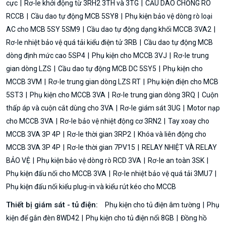
cực
Rơ-le khởi động từ 3RH2 3TH và 3TG
CẦU DAO CHỐNG RÒ
RCCB
Cầu dao tự động MCB 5SY8
Phụ kiện bảo vệ dòng rò loại
AC cho MCB 5SY 5SM9
Cầu dao tự động dạng khối MCCB 3VA2
Rơ-le nhiệt bảo vệ quá tải kiểu điện tử 3RB
Cầu dao tự động MCB
dòng định mức cao 5SP4
Phụ kiện cho MCCB 3VJ
Rơ-le trung
gian dòng LZS
Cầu dao tự động MCB DC 5SY5
Phụ kiện cho
MCCB 3VM
Rơ-le trung gian dòng LZS RT
Phụ kiện điện cho MCB
5ST3
Phụ kiện cho MCCB 3VA
Rơ-le trung gian dòng 3RQ
Cuộn
thấp áp và cuộn cắt dùng cho 3VA
Rơ-le giám sát 3UG
Motor nạp
cho MCCB 3VA
Rơ-le bảo vệ nhiệt động cơ 3RN2
Tay xoay cho
MCCB 3VA 3P 4P
Rơ-le thời gian 3RP2
Khóa và liên động cho
MCCB 3VA 3P 4P
Rơ-le thời gian 7PV15
RELAY NHIỆT VÀ RELAY
BẢO VỆ
Phụ kiện bảo vệ dòng rò RCD 3VA
Rơ-le an toàn 3SK
Phụ kiện đấu nối cho MCCB 3VA
Rơ-le nhiệt bảo vệ quá tải 3MU7
Phụ kiện đấu nối kiểu plug-in và kiểu rút kéo cho MCCB
Thiết bị giám sát - tủ điện:
Phụ kiện cho tủ điện âm tường
Phụ
kiện để gắn đèn 8WD42
Phụ kiện cho tủ điện nổi 8GB
Đồng hồ