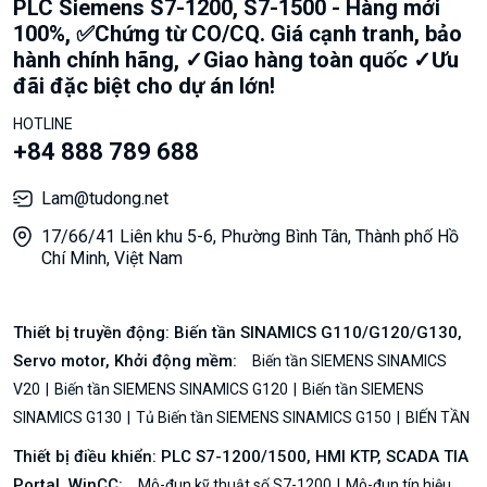
PLC Siemens S7-1200, S7-1500 - Hàng mới
100%, ✅Chứng từ CO/CQ. Giá cạnh tranh, bảo
hành chính hãng, ✓Giao hàng toàn quốc ✓Ưu
đãi đặc biệt cho dự án lớn!
HOTLINE
+84 888 789 688
Lam@tudong.net
17/66/41 Liên khu 5-6, Phường Bình Tân, Thành phố Hồ
Chí Minh, Việt Nam
Thiết bị truyền động: Biến tần SINAMICS G110/G120/G130,
Servo motor, Khởi động mềm:
Biến tần SIEMENS SINAMICS
V20
Biến tần SIEMENS SINAMICS G120
Biến tần SIEMENS
SINAMICS G130
Tủ Biến tần SIEMENS SINAMICS G150
BIẾN TẦN
Thiết bị điều khiển: PLC S7-1200/1500, HMI KTP, SCADA TIA
Portal, WinCC:
Mô-đun kỹ thuật số S7-1200
Mô-đun tín hiệu