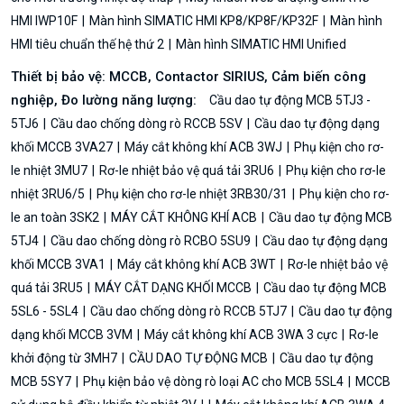
HMI IWP10F
Màn hình SIMATIC HMI KP8/KP8F/KP32F
Màn hình
HMI tiêu chuẩn thế hệ thứ 2
Màn hình SIMATIC HMI Unified
Thiết bị bảo vệ: MCCB, Contactor SIRIUS, Cảm biến công
nghiệp, Đo lường năng lượng:
Cầu dao tự động MCB 5TJ3 -
5TJ6
Cầu dao chống dòng rò RCCB 5SV
Cầu dao tự động dạng
khối MCCB 3VA27
Máy cắt không khí ACB 3WJ
Phụ kiện cho rơ-
le nhiệt 3MU7
Rơ-le nhiệt bảo vệ quá tải 3RU6
Phụ kiện cho rơ-le
nhiệt 3RU6/5
Phụ kiện cho rơ-le nhiệt 3RB30/31
Phụ kiện cho rơ-
le an toàn 3SK2
MÁY CẮT KHÔNG KHÍ ACB
Cầu dao tự động MCB
5TJ4
Cầu dao chống dòng rò RCBO 5SU9
Cầu dao tự động dạng
khối MCCB 3VA1
Máy cắt không khí ACB 3WT
Rơ-le nhiệt bảo vệ
quá tải 3RU5
MÁY CẮT DẠNG KHỐI MCCB
Cầu dao tự động MCB
5SL6 - 5SL4
Cầu dao chống dòng rò RCCB 5TJ7
Cầu dao tự động
dạng khối MCCB 3VM
Máy cắt không khí ACB 3WA 3 cực
Rơ-le
khởi động từ 3MH7
CẦU DAO TỰ ĐỘNG MCB
Cầu dao tự động
MCB 5SY7
Phụ kiện bảo vệ dòng rò loại AC cho MCB 5SL4
MCCB