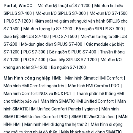
Portal, WinCC:
Mô-đun kỹ thuật số S7-1200
Mô-đun tín hiệu
SIPLUS S7-400
Mô-đun I/O SIPLUS S7-300
Mô-đun I/O S7-1500
PLC S7-1200
Kiểm soát và giám sát người vận hành SIPLUS cho
S7-1500
Mô-đun tương tự S7-1200
Bộ nguồn SIPLUS S7-300
Giao tiếp SIPLUS S7-400
PLC S7-1500
Mô-đun tương tự SIPLUS
S7-200
Mô-đun giao diện SIPLUS S7-400
Các module đặc biệt
S7-1200
PLC S7-300
Bộ nguồn SIPLUS S7-400
Truyền thông
S7-1200
PLC S7-400
Giao tiếp SIPLUS S7-1200
Mô-đun I/O
không an toàn S7-1200
Bộ nguồn S7-1200
Màn hình công nghiệp HMI:
Màn hình Simatic HMI Comfort
Màn hình HMI Comfort ngoài trời
Màn hình HMI Comfort PRO
Màn hình Comfort INOX và INOX PCT
Thành phần hệ thống HMI
cho thiết bị bảo vệ
Màn hình SIMATIC HMI Unified Comfort
Màn
hình SIMATIC HMI Unified Comfort Panels Hygienic
Màn hình
SIMATIC HMI Unified Comfort PRO
SIMATIC WinCC Unified
MÀN
HÌNH HMI
Màn hình HMI di động thế hệ thứ 2
Màn hình di động
cho môi trường nhiệt độ thấp
Máy khách web di động SIMATIC