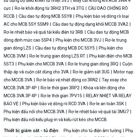
sử dụng bộ điều khiển từ nhiệt 3VJ
Máy cắt không khí ACB 3WA 4
cực
Rơ-le khởi động từ 3RH2 3TH và 3TG
CẦU DAO CHỐNG RÒ
RCCB
Cầu dao tự động MCB 5SY8
Phụ kiện bảo vệ dòng rò loại
AC cho MCB 5SY 5SM9
Cầu dao tự động dạng khối MCCB 3VA2
Rơ-le nhiệt bảo vệ quá tải kiểu điện tử 3RB
Cầu dao tự động MCB
dòng định mức cao 5SP4
Phụ kiện cho MCCB 3VJ
Rơ-le trung
gian dòng LZS
Cầu dao tự động MCB DC 5SY5
Phụ kiện cho
MCCB 3VM
Rơ-le trung gian dòng LZS RT
Phụ kiện điện cho MCB
5ST3
Phụ kiện cho MCCB 3VA
Rơ-le trung gian dòng 3RQ
Cuộn
thấp áp và cuộn cắt dùng cho 3VA
Rơ-le giám sát 3UG
Motor nạp
cho MCCB 3VA
Rơ-le bảo vệ nhiệt động cơ 3RN2
Tay xoay cho
MCCB 3VA 3P 4P
Rơ-le thời gian 3RP2
Khóa và liên động cho
MCCB 3VA 3P 4P
Rơ-le thời gian 7PV15
RELAY NHIỆT VÀ RELAY
BẢO VỆ
Phụ kiện bảo vệ dòng rò RCD 3VA
Rơ-le an toàn 3SK
Phụ kiện đấu nối cho MCCB 3VA
Rơ-le nhiệt bảo vệ quá tải 3MU7
Phụ kiện đấu nối kiểu plug-in và kiểu rút kéo cho MCCB
Thiết bị giám sát - tủ điện:
Phụ kiện cho tủ điện âm tường
Phụ