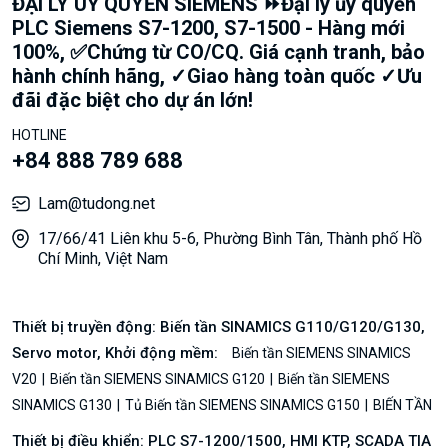
ĐẠI LÝ UỶ QUYỀN SIEMENS ⏩Đại lý ủy quyền
PLC Siemens S7-1200, S7-1500 - Hàng mới
100%, ✅Chứng từ CO/CQ. Giá cạnh tranh, bảo
hành chính hãng, ✓Giao hàng toàn quốc ✓Ưu
đãi đặc biệt cho dự án lớn!
HOTLINE
+84 888 789 688
Lam@tudong.net
17/66/41 Liên khu 5-6, Phường Bình Tân, Thành phố Hồ
Chí Minh, Việt Nam
Thiết bị truyền động: Biến tần SINAMICS G110/G120/G130,
Servo motor, Khởi động mềm:
Biến tần SIEMENS SINAMICS
V20
Biến tần SIEMENS SINAMICS G120
Biến tần SIEMENS
SINAMICS G130
Tủ Biến tần SIEMENS SINAMICS G150
BIẾN TẦN
Thiết bị điều khiển: PLC S7-1200/1500, HMI KTP, SCADA TIA