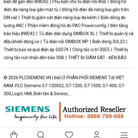
kiện để gắn đèn 8WD42
Phụ kiện cho tủ điện nổi 8GB
Đồng hồ
điện đa năng loại gắn mặt tủ
Đồng hồ điện đa năng loại gắn trên
DIN rail
Thiết bị giám sát điện năng loại đa kênh
Biến dòng đo
lường 4NC
Phần mềm đồng hồ đo PAC Powerconfig
Đèn tầng
báo hiệu 8WD42
Tủ điện dân dụng SIMBOX XL
Thiết bị quản lý và
điều khiển động cơ
Tủ điện nổi SIMBOX WP
Biến dòng 3UL23
Thiết bị bảo vệ quá điện áp 5SD74
Công tắc vị trí 3SE5
Thiết bị
công tắc nút nhấn đèn báo 3SB
THIẾT BỊ GIÁM SÁT - ĐÈN BÁO
© 2026 PLCSIEMENS.VN | ĐẠI LÝ PHÂN PHỐI SIEMENS TẠI VIỆT
NAM. PLC Siemens S7-1200G2, S7-1200, S7-1500, S7-400, S7-
300,Logo!, HMI, Biến tần & Sensor,...