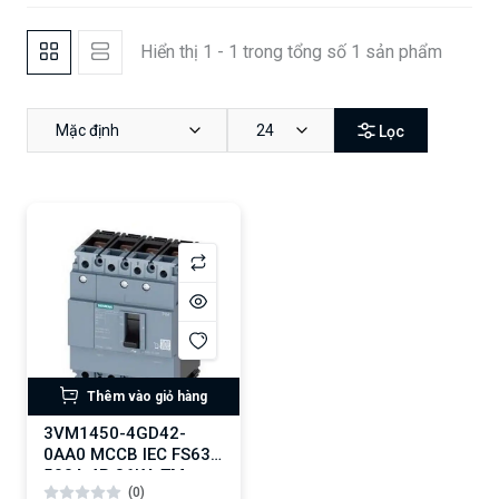
Hiển thị 1 - 1 trong tổng số 1 sản phẩm
Mặc định
24
Lọc
Thêm vào giỏ hàng
3VM1450-4GD42-
0AA0 MCCB IEC FS630
500A 4P 36KA TM
(0)
FTFM