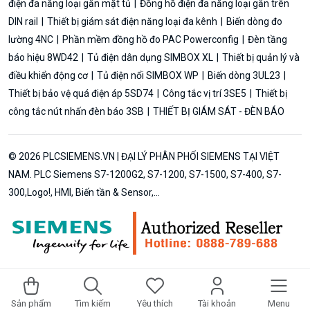
điện đa năng loại gắn mặt tủ
Đồng hồ điện đa năng loại gắn trên
DIN rail
Thiết bị giám sát điện năng loại đa kênh
Biến dòng đo
lường 4NC
Phần mềm đồng hồ đo PAC Powerconfig
Đèn tầng
báo hiệu 8WD42
Tủ điện dân dụng SIMBOX XL
Thiết bị quản lý và
điều khiển động cơ
Tủ điện nổi SIMBOX WP
Biến dòng 3UL23
Thiết bị bảo vệ quá điện áp 5SD74
Công tắc vị trí 3SE5
Thiết bị
công tắc nút nhấn đèn báo 3SB
THIẾT BỊ GIÁM SÁT - ĐÈN BÁO
© 2026 PLCSIEMENS.VN | ĐẠI LÝ PHÂN PHỐI SIEMENS TẠI VIỆT
NAM. PLC Siemens S7-1200G2, S7-1200, S7-1500, S7-400, S7-
300,Logo!, HMI, Biến tần & Sensor,...
Sản phẩm
Tìm kiếm
Yêu thích
Tài khoản
Menu