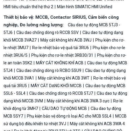
HMI tiêu chuẩn thế hệ thứ 2
Màn hình SIMATIC HMI Unified
Thiết bị bảo vệ: MCCB, Contactor SIRIUS, Cảm biến công
nghiệp, Đo lường năng lượng:
Cầu dao tự động MCB 5TJ3 -
5TJ6
Cầu dao chống dòng rò RCCB 5SV
Cầu dao tự động dạng
khối MCCB 3VA27
Máy cắt không khí ACB 3WJ
Phụ kiện cho rơ-
le nhiệt 3MU7
Rơ-le nhiệt bảo vệ quá tải 3RU6
Phụ kiện cho rơ-le
nhiệt 3RU6/5
Phụ kiện cho rơ-le nhiệt 3RB30/31
Phụ kiện cho rơ-
le an toàn 3SK2
MÁY CẮT KHÔNG KHÍ ACB
Cầu dao tự động MCB
5TJ4
Cầu dao chống dòng rò RCBO 5SU9
Cầu dao tự động dạng
khối MCCB 3VA1
Máy cắt không khí ACB 3WT
Rơ-le nhiệt bảo vệ
quá tải 3RU5
MÁY CẮT DẠNG KHỐI MCCB
Cầu dao tự động MCB
5SL6 - 5SL4
Cầu dao chống dòng rò RCCB 5TJ7
Cầu dao tự động
dạng khối MCCB 3VM
Máy cắt không khí ACB 3WA 3 cực
Rơ-le
khởi động từ 3MH7
CẦU DAO TỰ ĐỘNG MCB
Cầu dao tự động
MCB 5SY7
Phụ kiện bảo vệ dòng rò loại AC cho MCB 5SL4
MCCB
sử dụng bộ điều khiển từ nhiệt 3VJ
Máy cắt không khí ACB 3WA 4