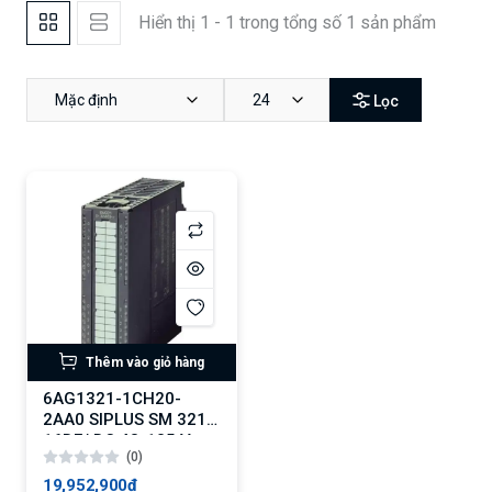
Hiển thị 1 - 1 trong tổng số 1 sản phẩm
Mặc định
24
Lọc
Thêm vào giỏ hàng
6AG1321-1CH20-
2AA0 SIPLUS SM 321
16DE/ DC 48-125 V
(0)
19,952,900₫