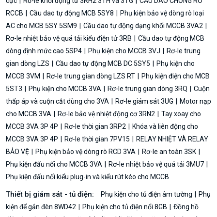
cực
Rơ-le khởi động từ 3RH2 3TH và 3TG
CẦU DAO CHỐNG RÒ
RCCB
Cầu dao tự động MCB 5SY8
Phụ kiện bảo vệ dòng rò loại
AC cho MCB 5SY 5SM9
Cầu dao tự động dạng khối MCCB 3VA2
Rơ-le nhiệt bảo vệ quá tải kiểu điện tử 3RB
Cầu dao tự động MCB
dòng định mức cao 5SP4
Phụ kiện cho MCCB 3VJ
Rơ-le trung
gian dòng LZS
Cầu dao tự động MCB DC 5SY5
Phụ kiện cho
MCCB 3VM
Rơ-le trung gian dòng LZS RT
Phụ kiện điện cho MCB
5ST3
Phụ kiện cho MCCB 3VA
Rơ-le trung gian dòng 3RQ
Cuộn
thấp áp và cuộn cắt dùng cho 3VA
Rơ-le giám sát 3UG
Motor nạp
cho MCCB 3VA
Rơ-le bảo vệ nhiệt động cơ 3RN2
Tay xoay cho
MCCB 3VA 3P 4P
Rơ-le thời gian 3RP2
Khóa và liên động cho
MCCB 3VA 3P 4P
Rơ-le thời gian 7PV15
RELAY NHIỆT VÀ RELAY
BẢO VỆ
Phụ kiện bảo vệ dòng rò RCD 3VA
Rơ-le an toàn 3SK
Phụ kiện đấu nối cho MCCB 3VA
Rơ-le nhiệt bảo vệ quá tải 3MU7
Phụ kiện đấu nối kiểu plug-in và kiểu rút kéo cho MCCB
Thiết bị giám sát - tủ điện:
Phụ kiện cho tủ điện âm tường
Phụ
kiện để gắn đèn 8WD42
Phụ kiện cho tủ điện nổi 8GB
Đồng hồ