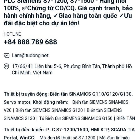
PLC Siemens S7-1200, S7-1500 - Hàng mới
100%, ✅Chứng từ CO/CQ. Giá cạnh tranh, bảo
hành chính hãng, ✓Giao hàng toàn quốc ✓Ưu
đãi đặc biệt cho dự án lớn!
HOTLINE
+84 888 789 688
Lam@tudong.net
17/66/41 Liên khu 5-6, Phường Bình Tân, Thành phố Hồ
Chí Minh, Việt Nam
Thiết bị truyền động: Biến tần SINAMICS G110/G120/G130,
Servo motor, Khởi động mềm:
Biến tần SIEMENS SINAMICS
V20
Biến tần SIEMENS SINAMICS G120
Biến tần SIEMENS
SINAMICS G130
Tủ Biến tần SIEMENS SINAMICS G150
BIẾN TẦN
Thiết bị điều khiển: PLC S7-1200/1500, HMI KTP, SCADA TIA
Portal, WinCC:
Mô-đun kỹ thuật số S7-1200
Mô-đun tín hiệu