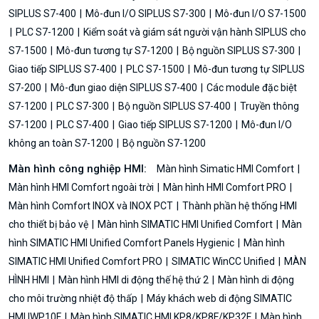
SIPLUS S7-400
Mô-đun I/O SIPLUS S7-300
Mô-đun I/O S7-1500
PLC S7-1200
Kiểm soát và giám sát người vận hành SIPLUS cho
S7-1500
Mô-đun tương tự S7-1200
Bộ nguồn SIPLUS S7-300
Giao tiếp SIPLUS S7-400
PLC S7-1500
Mô-đun tương tự SIPLUS
S7-200
Mô-đun giao diện SIPLUS S7-400
Các module đặc biệt
S7-1200
PLC S7-300
Bộ nguồn SIPLUS S7-400
Truyền thông
S7-1200
PLC S7-400
Giao tiếp SIPLUS S7-1200
Mô-đun I/O
không an toàn S7-1200
Bộ nguồn S7-1200
Màn hình công nghiệp HMI:
Màn hình Simatic HMI Comfort
Màn hình HMI Comfort ngoài trời
Màn hình HMI Comfort PRO
Màn hình Comfort INOX và INOX PCT
Thành phần hệ thống HMI
cho thiết bị bảo vệ
Màn hình SIMATIC HMI Unified Comfort
Màn
hình SIMATIC HMI Unified Comfort Panels Hygienic
Màn hình
SIMATIC HMI Unified Comfort PRO
SIMATIC WinCC Unified
MÀN
HÌNH HMI
Màn hình HMI di động thế hệ thứ 2
Màn hình di động
cho môi trường nhiệt độ thấp
Máy khách web di động SIMATIC
HMI IWP10F
Màn hình SIMATIC HMI KP8/KP8F/KP32F
Màn hình