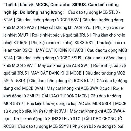
Thiết bị bảo vệ: MCCB, Contactor SIRIUS, Cảm biến công
nghiệp, Đo lường năng lượng:
Cầu dao tự động MCB 5TJ3 -
5TJ6
Cầu dao chống dòng rò RCCB 5SV
Cầu dao tự động dạng
khối MCCB 3VA27
Máy cắt không khí ACB 3WJ
Phụ kiện cho rơ-
le nhiệt 3MU7
Rơ-le nhiệt bảo vệ quá tải 3RU6
Phụ kiện cho rơ-le
nhiệt 3RU6/5
Phụ kiện cho rơ-le nhiệt 3RB30/31
Phụ kiện cho rơ-
le an toàn 3SK2
MÁY CẮT KHÔNG KHÍ ACB
Cầu dao tự động MCB
5TJ4
Cầu dao chống dòng rò RCBO 5SU9
Cầu dao tự động dạng
khối MCCB 3VA1
Máy cắt không khí ACB 3WT
Rơ-le nhiệt bảo vệ
quá tải 3RU5
MÁY CẮT DẠNG KHỐI MCCB
Cầu dao tự động MCB
5SL6 - 5SL4
Cầu dao chống dòng rò RCCB 5TJ7
Cầu dao tự động
dạng khối MCCB 3VM
Máy cắt không khí ACB 3WA 3 cực
Rơ-le
khởi động từ 3MH7
CẦU DAO TỰ ĐỘNG MCB
Cầu dao tự động
MCB 5SY7
Phụ kiện bảo vệ dòng rò loại AC cho MCB 5SL4
MCCB
sử dụng bộ điều khiển từ nhiệt 3VJ
Máy cắt không khí ACB 3WA 4
cực
Rơ-le khởi động từ 3RH2 3TH và 3TG
CẦU DAO CHỐNG RÒ
RCCB
Cầu dao tự động MCB 5SY8
Phụ kiện bảo vệ dòng rò loại