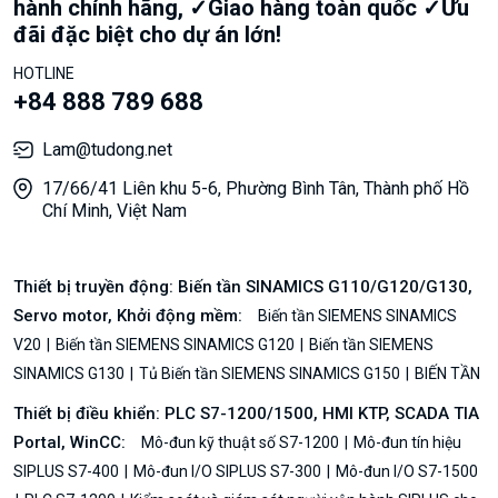
hành chính hãng, ✓Giao hàng toàn quốc ✓Ưu
đãi đặc biệt cho dự án lớn!
HOTLINE
+84 888 789 688
Lam@tudong.net
17/66/41 Liên khu 5-6, Phường Bình Tân, Thành phố Hồ
Chí Minh, Việt Nam
Thiết bị truyền động: Biến tần SINAMICS G110/G120/G130,
Servo motor, Khởi động mềm:
Biến tần SIEMENS SINAMICS
V20
Biến tần SIEMENS SINAMICS G120
Biến tần SIEMENS
SINAMICS G130
Tủ Biến tần SIEMENS SINAMICS G150
BIẾN TẦN
Thiết bị điều khiển: PLC S7-1200/1500, HMI KTP, SCADA TIA
Portal, WinCC:
Mô-đun kỹ thuật số S7-1200
Mô-đun tín hiệu
SIPLUS S7-400
Mô-đun I/O SIPLUS S7-300
Mô-đun I/O S7-1500