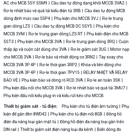
AC cho MCB 5SY 5SM9
Cầu dao tự động dạng khối MCCB 3VA2
Rơ-le nhiệt bảo vệ quá tải kiểu điện tử 3RB
Cầu dao tự động MCB
dòng định mức cao 5SP4
Phụ kiện cho MCCB 3VJ
Rơ-le trung
gian dòng LZS
Cầu dao tự động MCB DC 5SY5
Phụ kiện cho
MCCB 3VM
Rơ-le trung gian dòng LZS RT
Phụ kiện điện cho MCB
5ST3
Phụ kiện cho MCCB 3VA
Rơ-le trung gian dòng 3RQ
Cuộn
thấp áp và cuộn cắt dùng cho 3VA
Rơ-le giám sát 3UG
Motor nạp
cho MCCB 3VA
Rơ-le bảo vệ nhiệt động cơ 3RN2
Tay xoay cho
MCCB 3VA 3P 4P
Rơ-le thời gian 3RP2
Khóa và liên động cho
MCCB 3VA 3P 4P
Rơ-le thời gian 7PV15
RELAY NHIỆT VÀ RELAY
BẢO VỆ
Phụ kiện bảo vệ dòng rò RCD 3VA
Rơ-le an toàn 3SK
Phụ kiện đấu nối cho MCCB 3VA
Rơ-le nhiệt bảo vệ quá tải 3MU7
Phụ kiện đấu nối kiểu plug-in và kiểu rút kéo cho MCCB
Thiết bị giám sát - tủ điện:
Phụ kiện cho tủ điện âm tường
Phụ
kiện để gắn đèn 8WD42
Phụ kiện cho tủ điện nổi 8GB
Đồng hồ
điện đa năng loại gắn mặt tủ
Đồng hồ điện đa năng loại gắn trên
DIN rail
Thiết bị giám sát điện năng loại đa kênh
Biến dòng đo