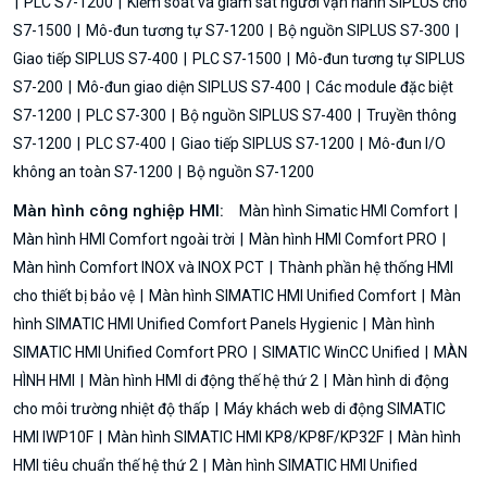
PLC S7-1200
Kiểm soát và giám sát người vận hành SIPLUS cho
S7-1500
Mô-đun tương tự S7-1200
Bộ nguồn SIPLUS S7-300
Giao tiếp SIPLUS S7-400
PLC S7-1500
Mô-đun tương tự SIPLUS
S7-200
Mô-đun giao diện SIPLUS S7-400
Các module đặc biệt
S7-1200
PLC S7-300
Bộ nguồn SIPLUS S7-400
Truyền thông
S7-1200
PLC S7-400
Giao tiếp SIPLUS S7-1200
Mô-đun I/O
không an toàn S7-1200
Bộ nguồn S7-1200
Màn hình công nghiệp HMI:
Màn hình Simatic HMI Comfort
Màn hình HMI Comfort ngoài trời
Màn hình HMI Comfort PRO
Màn hình Comfort INOX và INOX PCT
Thành phần hệ thống HMI
cho thiết bị bảo vệ
Màn hình SIMATIC HMI Unified Comfort
Màn
hình SIMATIC HMI Unified Comfort Panels Hygienic
Màn hình
SIMATIC HMI Unified Comfort PRO
SIMATIC WinCC Unified
MÀN
HÌNH HMI
Màn hình HMI di động thế hệ thứ 2
Màn hình di động
cho môi trường nhiệt độ thấp
Máy khách web di động SIMATIC
HMI IWP10F
Màn hình SIMATIC HMI KP8/KP8F/KP32F
Màn hình
HMI tiêu chuẩn thế hệ thứ 2
Màn hình SIMATIC HMI Unified