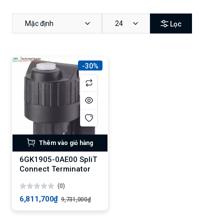
Mặc định
24
Lọc
-30%
Thêm vào giỏ hàng
6GK1905-0AE00 SpliT
Connect Terminator
(0)
6,811,700₫
9,731,000₫