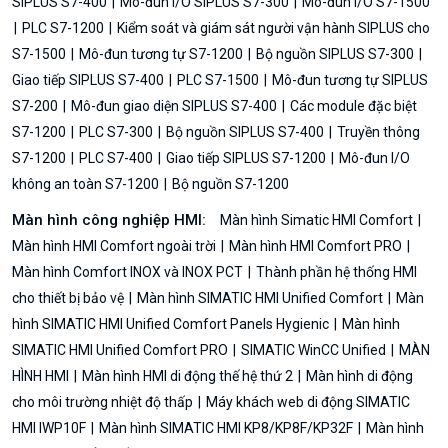
SIPLUS S7-400
Mô-đun I/O SIPLUS S7-300
Mô-đun I/O S7-1500
PLC S7-1200
Kiểm soát và giám sát người vận hành SIPLUS cho
S7-1500
Mô-đun tương tự S7-1200
Bộ nguồn SIPLUS S7-300
Giao tiếp SIPLUS S7-400
PLC S7-1500
Mô-đun tương tự SIPLUS
S7-200
Mô-đun giao diện SIPLUS S7-400
Các module đặc biệt
S7-1200
PLC S7-300
Bộ nguồn SIPLUS S7-400
Truyền thông
S7-1200
PLC S7-400
Giao tiếp SIPLUS S7-1200
Mô-đun I/O
không an toàn S7-1200
Bộ nguồn S7-1200
Màn hình công nghiệp HMI:
Màn hình Simatic HMI Comfort
Màn hình HMI Comfort ngoài trời
Màn hình HMI Comfort PRO
Màn hình Comfort INOX và INOX PCT
Thành phần hệ thống HMI
cho thiết bị bảo vệ
Màn hình SIMATIC HMI Unified Comfort
Màn
hình SIMATIC HMI Unified Comfort Panels Hygienic
Màn hình
SIMATIC HMI Unified Comfort PRO
SIMATIC WinCC Unified
MÀN
HÌNH HMI
Màn hình HMI di động thế hệ thứ 2
Màn hình di động
cho môi trường nhiệt độ thấp
Máy khách web di động SIMATIC
HMI IWP10F
Màn hình SIMATIC HMI KP8/KP8F/KP32F
Màn hình