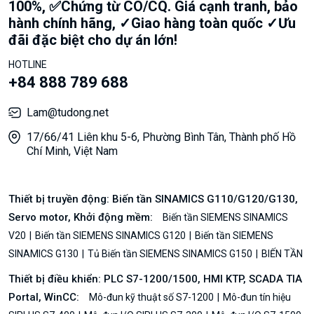
100%, ✅Chứng từ CO/CQ. Giá cạnh tranh, bảo
hành chính hãng, ✓Giao hàng toàn quốc ✓Ưu
đãi đặc biệt cho dự án lớn!
HOTLINE
+84 888 789 688
Lam@tudong.net
17/66/41 Liên khu 5-6, Phường Bình Tân, Thành phố Hồ
Chí Minh, Việt Nam
Thiết bị truyền động: Biến tần SINAMICS G110/G120/G130,
Servo motor, Khởi động mềm:
Biến tần SIEMENS SINAMICS
V20
Biến tần SIEMENS SINAMICS G120
Biến tần SIEMENS
SINAMICS G130
Tủ Biến tần SIEMENS SINAMICS G150
BIẾN TẦN
Thiết bị điều khiển: PLC S7-1200/1500, HMI KTP, SCADA TIA
Portal, WinCC:
Mô-đun kỹ thuật số S7-1200
Mô-đun tín hiệu