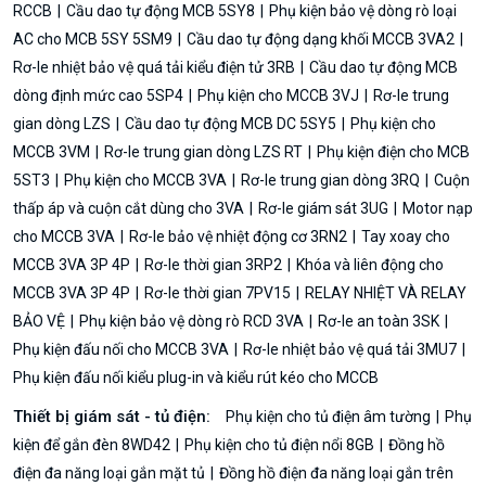
RCCB
Cầu dao tự động MCB 5SY8
Phụ kiện bảo vệ dòng rò loại
AC cho MCB 5SY 5SM9
Cầu dao tự động dạng khối MCCB 3VA2
Rơ-le nhiệt bảo vệ quá tải kiểu điện tử 3RB
Cầu dao tự động MCB
dòng định mức cao 5SP4
Phụ kiện cho MCCB 3VJ
Rơ-le trung
gian dòng LZS
Cầu dao tự động MCB DC 5SY5
Phụ kiện cho
MCCB 3VM
Rơ-le trung gian dòng LZS RT
Phụ kiện điện cho MCB
5ST3
Phụ kiện cho MCCB 3VA
Rơ-le trung gian dòng 3RQ
Cuộn
thấp áp và cuộn cắt dùng cho 3VA
Rơ-le giám sát 3UG
Motor nạp
cho MCCB 3VA
Rơ-le bảo vệ nhiệt động cơ 3RN2
Tay xoay cho
MCCB 3VA 3P 4P
Rơ-le thời gian 3RP2
Khóa và liên động cho
MCCB 3VA 3P 4P
Rơ-le thời gian 7PV15
RELAY NHIỆT VÀ RELAY
BẢO VỆ
Phụ kiện bảo vệ dòng rò RCD 3VA
Rơ-le an toàn 3SK
Phụ kiện đấu nối cho MCCB 3VA
Rơ-le nhiệt bảo vệ quá tải 3MU7
Phụ kiện đấu nối kiểu plug-in và kiểu rút kéo cho MCCB
Thiết bị giám sát - tủ điện:
Phụ kiện cho tủ điện âm tường
Phụ
kiện để gắn đèn 8WD42
Phụ kiện cho tủ điện nổi 8GB
Đồng hồ
điện đa năng loại gắn mặt tủ
Đồng hồ điện đa năng loại gắn trên