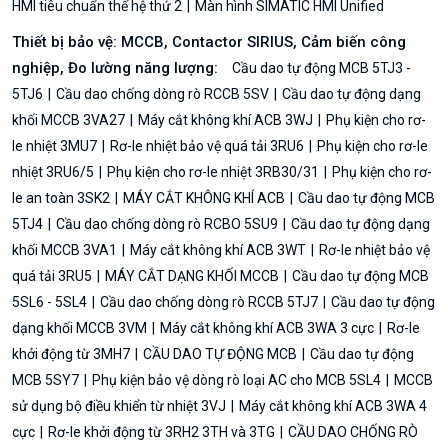
HMI tiêu chuẩn thế hệ thứ 2
Màn hình SIMATIC HMI Unified
Thiết bị bảo vệ: MCCB, Contactor SIRIUS, Cảm biến công
nghiệp, Đo lường năng lượng:
Cầu dao tự động MCB 5TJ3 -
5TJ6
Cầu dao chống dòng rò RCCB 5SV
Cầu dao tự động dạng
khối MCCB 3VA27
Máy cắt không khí ACB 3WJ
Phụ kiện cho rơ-
le nhiệt 3MU7
Rơ-le nhiệt bảo vệ quá tải 3RU6
Phụ kiện cho rơ-le
nhiệt 3RU6/5
Phụ kiện cho rơ-le nhiệt 3RB30/31
Phụ kiện cho rơ-
le an toàn 3SK2
MÁY CẮT KHÔNG KHÍ ACB
Cầu dao tự động MCB
5TJ4
Cầu dao chống dòng rò RCBO 5SU9
Cầu dao tự động dạng
khối MCCB 3VA1
Máy cắt không khí ACB 3WT
Rơ-le nhiệt bảo vệ
quá tải 3RU5
MÁY CẮT DẠNG KHỐI MCCB
Cầu dao tự động MCB
5SL6 - 5SL4
Cầu dao chống dòng rò RCCB 5TJ7
Cầu dao tự động
dạng khối MCCB 3VM
Máy cắt không khí ACB 3WA 3 cực
Rơ-le
khởi động từ 3MH7
CẦU DAO TỰ ĐỘNG MCB
Cầu dao tự động
MCB 5SY7
Phụ kiện bảo vệ dòng rò loại AC cho MCB 5SL4
MCCB
sử dụng bộ điều khiển từ nhiệt 3VJ
Máy cắt không khí ACB 3WA 4
cực
Rơ-le khởi động từ 3RH2 3TH và 3TG
CẦU DAO CHỐNG RÒ