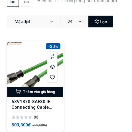
Hiển thị 1 - 1 trong tổng số 1 sản phẩm
Mặc định
24
Lọc
-30%
Thêm vào giỏ hàng
6XV1870-8AE30 IE
Connecting Cable
M12-180/M12-180
(0)
0,3m
503,300₫
719,000₫