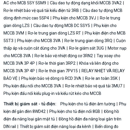
AC cho MCB 5SY 5SM9
Cầu dao tự động dạng khối MCCB 3VA2
Rơ-le nhiệt bảo vệ quá tải kiểu điện tử 3RB
Cầu dao tự động MCB
dòng định mức cao 5SP4
Phụ kiện cho MCCB 3VJ
Rơ-le trung
gian dòng LZS
Cầu dao tự động MCB DC 5SY5
Phụ kiện cho
MCCB 3VM
Rơ-le trung gian dòng LZS RT
Phụ kiện điện cho MCB
5ST3
Phụ kiện cho MCCB 3VA
Rơ-le trung gian dòng 3RQ
Cuộn
thấp áp và cuộn cắt dùng cho 3VA
Rơ-le giám sát 3UG
Motor nạp
cho MCCB 3VA
Rơ-le bảo vệ nhiệt động cơ 3RN2
Tay xoay cho
MCCB 3VA 3P 4P
Rơ-le thời gian 3RP2
Khóa và liên động cho
MCCB 3VA 3P 4P
Rơ-le thời gian 7PV15
RELAY NHIỆT VÀ RELAY
BẢO VỆ
Phụ kiện bảo vệ dòng rò RCD 3VA
Rơ-le an toàn 3SK
Phụ kiện đấu nối cho MCCB 3VA
Rơ-le nhiệt bảo vệ quá tải 3MU7
Phụ kiện đấu nối kiểu plug-in và kiểu rút kéo cho MCCB
Thiết bị giám sát - tủ điện:
Phụ kiện cho tủ điện âm tường
Phụ
kiện để gắn đèn 8WD42
Phụ kiện cho tủ điện nổi 8GB
Đồng hồ
điện đa năng loại gắn mặt tủ
Đồng hồ điện đa năng loại gắn trên
DIN rail
Thiết bị giám sát điện năng loại đa kênh
Biến dòng đo