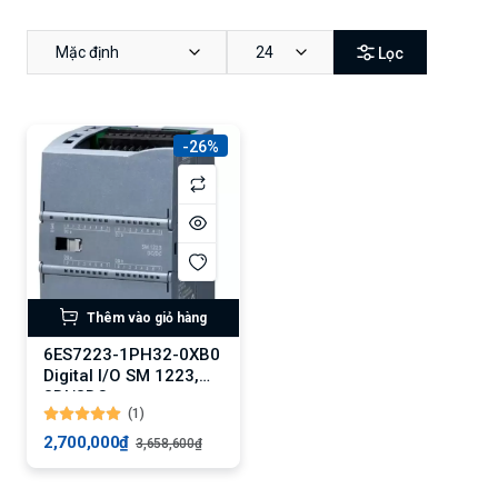
Mặc định
24
Lọc
-26%
Thêm vào giỏ hàng
6ES7223-1PH32-0XB0
Digital I/O SM 1223,
8DI/8DO
(1)
2,700,000₫
3,658,600₫