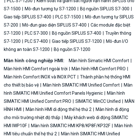
PLC S7-1200
Kiểm soát và giám sát người vận hành SIPLUS cho
S7-1500
Mô-đun tương tự S7-1200
Bộ nguồn SIPLUS S7-300
Giao tiếp SIPLUS S7-400
PLC S7-1500
Mô-đun tương tự SIPLUS
S7-200
Mô-đun giao diện SIPLUS S7-400
Các module đặc biệt
S7-1200
PLC S7-300
Bộ nguồn SIPLUS S7-400
Truyền thông
S7-1200
PLC S7-400
Giao tiếp SIPLUS S7-1200
Mô-đun I/O
không an toàn S7-1200
Bộ nguồn S7-1200
Màn hình công nghiệp HMI:
Màn hình Simatic HMI Comfort
Màn hình HMI Comfort ngoài trời
Màn hình HMI Comfort PRO
Màn hình Comfort INOX và INOX PCT
Thành phần hệ thống HMI
cho thiết bị bảo vệ
Màn hình SIMATIC HMI Unified Comfort
Màn
hình SIMATIC HMI Unified Comfort Panels Hygienic
Màn hình
SIMATIC HMI Unified Comfort PRO
SIMATIC WinCC Unified
MÀN
HÌNH HMI
Màn hình HMI di động thế hệ thứ 2
Màn hình di động
cho môi trường nhiệt độ thấp
Máy khách web di động SIMATIC
HMI IWP10F
Màn hình SIMATIC HMI KP8/KP8F/KP32F
Màn hình
HMI tiêu chuẩn thế hệ thứ 2
Màn hình SIMATIC HMI Unified