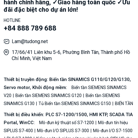
hành chính hãng, ✓Giao hàng toàn quốc ✓Ưu
đãi đặc biệt cho dự án lớn!
HOTLINE
+84 888 789 688
Lam@tudong.net
17/66/41 Liên khu 5-6, Phường Bình Tân, Thành phố Hồ
Chí Minh, Việt Nam
Thiết bị truyền động: Biến tần SINAMICS G110/G120/G130,
Servo motor, Khởi động mềm:
Biến tần SIEMENS SINAMICS
V20
Biến tần SIEMENS SINAMICS G120
Biến tần SIEMENS
SINAMICS G130
Tủ Biến tần SIEMENS SINAMICS G150
BIẾN TẦN
Thiết bị điều khiển: PLC S7-1200/1500, HMI KTP, SCADA TIA
Portal, WinCC:
Mô-đun kỹ thuật số S7-1200
Mô-đun tín hiệu
SIPLUS S7-400
Mô-đun I/O SIPLUS S7-300
Mô-đun I/O S7-1500