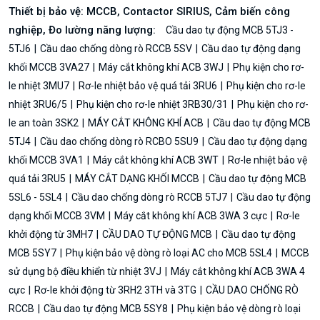
Thiết bị bảo vệ: MCCB, Contactor SIRIUS, Cảm biến công
nghiệp, Đo lường năng lượng:
Cầu dao tự động MCB 5TJ3 -
5TJ6
Cầu dao chống dòng rò RCCB 5SV
Cầu dao tự động dạng
khối MCCB 3VA27
Máy cắt không khí ACB 3WJ
Phụ kiện cho rơ-
le nhiệt 3MU7
Rơ-le nhiệt bảo vệ quá tải 3RU6
Phụ kiện cho rơ-le
nhiệt 3RU6/5
Phụ kiện cho rơ-le nhiệt 3RB30/31
Phụ kiện cho rơ-
le an toàn 3SK2
MÁY CẮT KHÔNG KHÍ ACB
Cầu dao tự động MCB
5TJ4
Cầu dao chống dòng rò RCBO 5SU9
Cầu dao tự động dạng
khối MCCB 3VA1
Máy cắt không khí ACB 3WT
Rơ-le nhiệt bảo vệ
quá tải 3RU5
MÁY CẮT DẠNG KHỐI MCCB
Cầu dao tự động MCB
5SL6 - 5SL4
Cầu dao chống dòng rò RCCB 5TJ7
Cầu dao tự động
dạng khối MCCB 3VM
Máy cắt không khí ACB 3WA 3 cực
Rơ-le
khởi động từ 3MH7
CẦU DAO TỰ ĐỘNG MCB
Cầu dao tự động
MCB 5SY7
Phụ kiện bảo vệ dòng rò loại AC cho MCB 5SL4
MCCB
sử dụng bộ điều khiển từ nhiệt 3VJ
Máy cắt không khí ACB 3WA 4
cực
Rơ-le khởi động từ 3RH2 3TH và 3TG
CẦU DAO CHỐNG RÒ
RCCB
Cầu dao tự động MCB 5SY8
Phụ kiện bảo vệ dòng rò loại