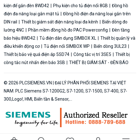
kiện để gắn đèn 8WD42
Phụ kiện cho tủ điện nổi 8GB
Đồng hồ
điện đa năng loại gắn mặt tủ
Đồng hồ điện đa năng loại gắn trên
DIN rail
Thiết bị giám sát điện năng loại đa kênh
Biến dòng đo
lường 4NC
Phần mềm đồng hồ đo PAC Powerconfig
Đèn tầng
báo hiệu 8WD42
Tủ điện dân dụng SIMBOX XL
Thiết bị quản lý và
điều khiển động cơ
Tủ điện nổi SIMBOX WP
Biến dòng 3UL23
Thiết bị bảo vệ quá điện áp 5SD74
Công tắc vị trí 3SE5
Thiết bị
công tắc nút nhấn đèn báo 3SB
THIẾT BỊ GIÁM SÁT - ĐÈN BÁO
© 2026 PLCSIEMENS.VN | ĐẠI LÝ PHÂN PHỐI SIEMENS TẠI VIỆT
NAM. PLC Siemens S7-1200G2, S7-1200, S7-1500, S7-400, S7-
300,Logo!, HMI, Biến tần & Sensor,...