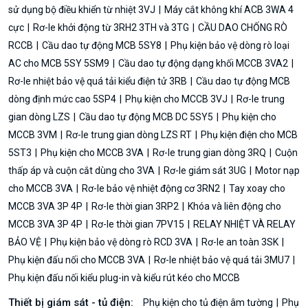
sử dụng bộ điều khiển từ nhiệt 3VJ
Máy cắt không khí ACB 3WA 4
cực
Rơ-le khởi động từ 3RH2 3TH và 3TG
CẦU DAO CHỐNG RÒ
RCCB
Cầu dao tự động MCB 5SY8
Phụ kiện bảo vệ dòng rò loại
AC cho MCB 5SY 5SM9
Cầu dao tự động dạng khối MCCB 3VA2
Rơ-le nhiệt bảo vệ quá tải kiểu điện tử 3RB
Cầu dao tự động MCB
dòng định mức cao 5SP4
Phụ kiện cho MCCB 3VJ
Rơ-le trung
gian dòng LZS
Cầu dao tự động MCB DC 5SY5
Phụ kiện cho
MCCB 3VM
Rơ-le trung gian dòng LZS RT
Phụ kiện điện cho MCB
5ST3
Phụ kiện cho MCCB 3VA
Rơ-le trung gian dòng 3RQ
Cuộn
thấp áp và cuộn cắt dùng cho 3VA
Rơ-le giám sát 3UG
Motor nạp
cho MCCB 3VA
Rơ-le bảo vệ nhiệt động cơ 3RN2
Tay xoay cho
MCCB 3VA 3P 4P
Rơ-le thời gian 3RP2
Khóa và liên động cho
MCCB 3VA 3P 4P
Rơ-le thời gian 7PV15
RELAY NHIỆT VÀ RELAY
BẢO VỆ
Phụ kiện bảo vệ dòng rò RCD 3VA
Rơ-le an toàn 3SK
Phụ kiện đấu nối cho MCCB 3VA
Rơ-le nhiệt bảo vệ quá tải 3MU7
Phụ kiện đấu nối kiểu plug-in và kiểu rút kéo cho MCCB
Thiết bị giám sát - tủ điện:
Phụ kiện cho tủ điện âm tường
Phụ