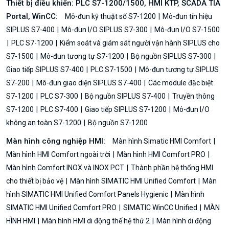
Thiết bị điều khiển: PLC S7-1200/1500, HMI KTP, SCADA TIA
Portal, WinCC:
Mô-đun kỹ thuật số S7-1200
Mô-đun tín hiệu
SIPLUS S7-400
Mô-đun I/O SIPLUS S7-300
Mô-đun I/O S7-1500
PLC S7-1200
Kiểm soát và giám sát người vận hành SIPLUS cho
S7-1500
Mô-đun tương tự S7-1200
Bộ nguồn SIPLUS S7-300
Giao tiếp SIPLUS S7-400
PLC S7-1500
Mô-đun tương tự SIPLUS
S7-200
Mô-đun giao diện SIPLUS S7-400
Các module đặc biệt
S7-1200
PLC S7-300
Bộ nguồn SIPLUS S7-400
Truyền thông
S7-1200
PLC S7-400
Giao tiếp SIPLUS S7-1200
Mô-đun I/O
không an toàn S7-1200
Bộ nguồn S7-1200
Màn hình công nghiệp HMI:
Màn hình Simatic HMI Comfort
Màn hình HMI Comfort ngoài trời
Màn hình HMI Comfort PRO
Màn hình Comfort INOX và INOX PCT
Thành phần hệ thống HMI
cho thiết bị bảo vệ
Màn hình SIMATIC HMI Unified Comfort
Màn
hình SIMATIC HMI Unified Comfort Panels Hygienic
Màn hình
SIMATIC HMI Unified Comfort PRO
SIMATIC WinCC Unified
MÀN
HÌNH HMI
Màn hình HMI di động thế hệ thứ 2
Màn hình di động