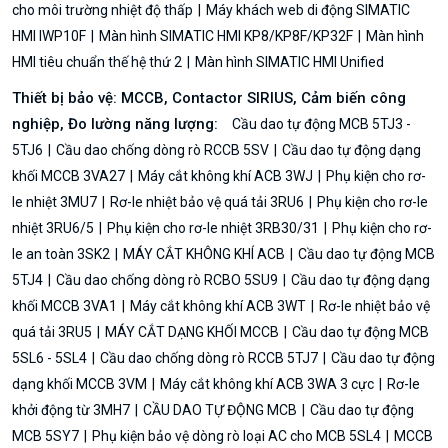
cho môi trường nhiệt độ thấp
Máy khách web di động SIMATIC
HMI IWP10F
Màn hình SIMATIC HMI KP8/KP8F/KP32F
Màn hình
HMI tiêu chuẩn thế hệ thứ 2
Màn hình SIMATIC HMI Unified
Thiết bị bảo vệ: MCCB, Contactor SIRIUS, Cảm biến công
nghiệp, Đo lường năng lượng:
Cầu dao tự động MCB 5TJ3 -
5TJ6
Cầu dao chống dòng rò RCCB 5SV
Cầu dao tự động dạng
khối MCCB 3VA27
Máy cắt không khí ACB 3WJ
Phụ kiện cho rơ-
le nhiệt 3MU7
Rơ-le nhiệt bảo vệ quá tải 3RU6
Phụ kiện cho rơ-le
nhiệt 3RU6/5
Phụ kiện cho rơ-le nhiệt 3RB30/31
Phụ kiện cho rơ-
le an toàn 3SK2
MÁY CẮT KHÔNG KHÍ ACB
Cầu dao tự động MCB
5TJ4
Cầu dao chống dòng rò RCBO 5SU9
Cầu dao tự động dạng
khối MCCB 3VA1
Máy cắt không khí ACB 3WT
Rơ-le nhiệt bảo vệ
quá tải 3RU5
MÁY CẮT DẠNG KHỐI MCCB
Cầu dao tự động MCB
5SL6 - 5SL4
Cầu dao chống dòng rò RCCB 5TJ7
Cầu dao tự động
dạng khối MCCB 3VM
Máy cắt không khí ACB 3WA 3 cực
Rơ-le
khởi động từ 3MH7
CẦU DAO TỰ ĐỘNG MCB
Cầu dao tự động
MCB 5SY7
Phụ kiện bảo vệ dòng rò loại AC cho MCB 5SL4
MCCB