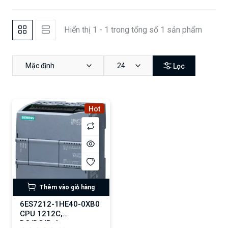
Hiển thị 1 - 1 trong tổng số 1 sản phẩm
Mặc định
24
Lọc
Hot
Thêm vào giỏ hàng
6ES7212-1HE40-0XB0
CPU 1212C,
DC/DC/Relay,