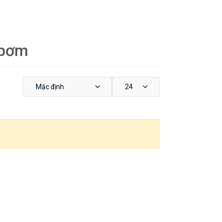
 bơm
Mặc định
24