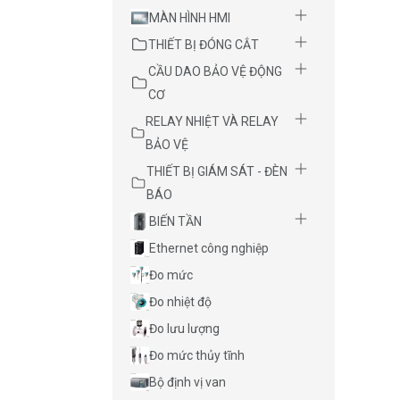
MÀN HÌNH HMI
THIẾT BỊ ĐÓNG CẮT
CẦU DAO BẢO VỆ ĐỘNG
CƠ
RELAY NHIỆT VÀ RELAY
BẢO VỆ
THIẾT BỊ GIÁM SÁT - ĐÈN
BÁO
BIẾN TẦN
Ethernet công nghiệp
Đo mức
Đo nhiệt độ
Đo lưu lượng
Đo mức thủy tĩnh
Bộ định vị van