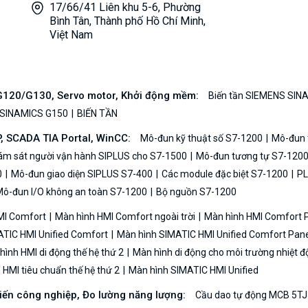
17/66/41 Liên khu 5-6, Phường
Bình Tân, Thành phố Hồ Chí Minh,
Việt Nam
/G120/G130, Servo motor, Khởi động mềm:
Biến tần SIEMENS SIN
 SINAMICS G150
BIẾN TẦN
P, SCADA TIA Portal, WinCC:
Mô-đun kỹ thuật số S7-1200
Mô-đun t
iám sát người vận hành SIPLUS cho S7-1500
Mô-đun tương tự S7-120
0
Mô-đun giao diện SIPLUS S7-400
Các module đặc biệt S7-1200
PL
ô-đun I/O không an toàn S7-1200
Bộ nguồn S7-1200
MI Comfort
Màn hình HMI Comfort ngoài trời
Màn hình HMI Comfort
TIC HMI Unified Comfort
Màn hình SIMATIC HMI Unified Comfort Pane
ình HMI di động thế hệ thứ 2
Màn hình di động cho môi trường nhiệt đ
HMI tiêu chuẩn thế hệ thứ 2
Màn hình SIMATIC HMI Unified
biến công nghiệp, Đo lường năng lượng:
Cầu dao tự động MCB 5TJ