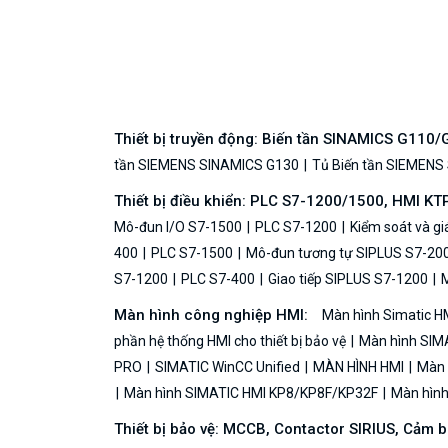
Thiết bị truyền động: Biến tần SINAMICS G110
tần SIEMENS SINAMICS G130
Tủ Biến tần SIEMENS
Thiết bị điều khiển: PLC S7-1200/1500, HMI KT
Mô-đun I/O S7-1500
PLC S7-1200
Kiểm soát và g
400
PLC S7-1500
Mô-đun tương tự SIPLUS S7-20
S7-1200
PLC S7-400
Giao tiếp SIPLUS S7-1200
M
Màn hình công nghiệp HMI:
Màn hình Simatic H
phần hệ thống HMI cho thiết bị bảo vệ
Màn hình SIMA
PRO
SIMATIC WinCC Unified
MÀN HÌNH HMI
Màn h
Màn hình SIMATIC HMI KP8/KP8F/KP32F
Màn hình 
Thiết bị bảo vệ: MCCB, Contactor SIRIUS, Cảm 