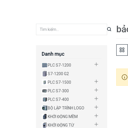
bả
Danh mục
PLC S7-1200
S7-1200 G2
PLC S7-1500
PLC S7-300
PLC S7-400
BỘ LẬP TRÌNH LOGO
KHỞI ĐỘNG MỀM
KHỞI ĐỘNG TỪ